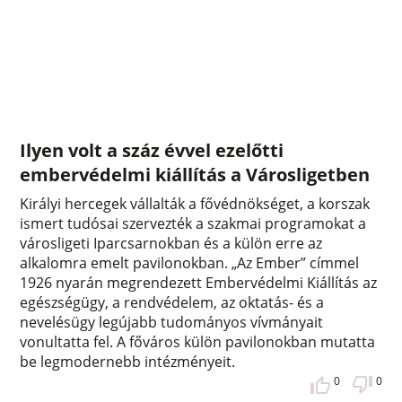
Ilyen volt a száz évvel ezelőtti
embervédelmi kiállítás a Városligetben
Királyi hercegek vállalták a fővédnökséget, a korszak
ismert tudósai szervezték a szakmai programokat a
városligeti Iparcsarnokban és a külön erre az
alkalomra emelt pavilonokban. „Az Ember” címmel
1926 nyarán megrendezett Embervédelmi Kiállítás az
egészségügy, a rendvédelem, az oktatás- és a
nevelésügy legújabb tudományos vívmányait
vonultatta fel. A főváros külön pavilonokban mutatta
be legmodernebb intézményeit.
0
0