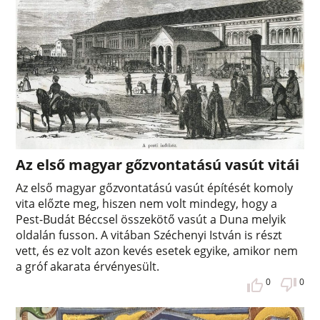
Az első magyar gőzvontatású vasút vitái
Az első magyar gőzvontatású vasút építését komoly
vita előzte meg, hiszen nem volt mindegy, hogy a
Pest-Budát Béccsel összekötő vasút a Duna melyik
oldalán fusson. A vitában Széchenyi István is részt
vett, és ez volt azon kevés esetek egyike, amikor nem
a gróf akarata érvényesült.
0
0