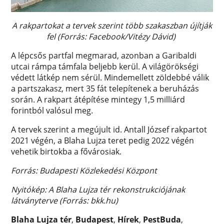
A rakpartokat a tervek szerint több szakaszban újítják
fel (Forrás: Facebook/Vitézy Dávid)
A lépcsős partfal megmarad, azonban a Garibaldi
utcai rámpa támfala beljebb kerül. A világörökségi
védett látkép nem sérül. Mindemellett zöldebbé válik
a partszakasz, mert 35 fát telepítenek a beruházás
során. A rakpart átépítése mintegy 1,5 milliárd
forintból valósul meg.
A tervek szerint a megújult id. Antall József rakpartot
2021 végén, a Blaha Lujza teret pedig 2022 végén
vehetik birtokba a fővárosiak.
Forrás: Budapesti Közlekedési Központ
Nyitókép: A Blaha Lujza tér rekonstrukciójának
látványterve (Forrás: bkk.hu)
Blaha Lujza tér
,
Budapest
,
Hírek
,
PestBuda
,