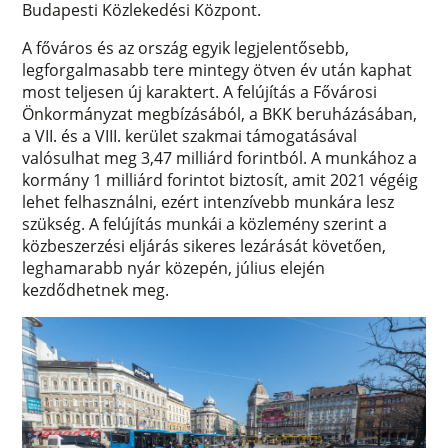
Budapesti Közlekedési Központ.
A főváros és az ország egyik legjelentősebb,
legforgalmasabb tere mintegy ötven év után kaphat
most teljesen új karaktert. A felújítás a Fővárosi
Önkormányzat megbízásából, a BKK beruházásában,
a VII. és a VIII. kerület szakmai támogatásával
valósulhat meg 3,47 milliárd forintból. A munkához a
kormány 1 milliárd forintot biztosít, amit 2021 végéig
lehet felhasználni, ezért intenzívebb munkára lesz
szükség. A felújítás munkái a közlemény szerint a
közbeszerzési eljárás sikeres lezárását követően,
leghamarabb nyár közepén, július elején
kezdődhetnek meg.