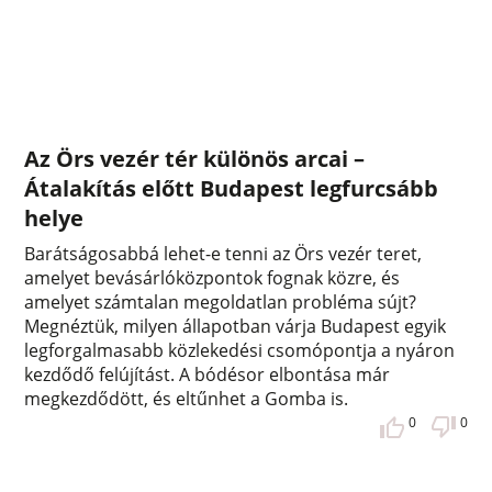
Az Örs vezér tér különös arcai –
Átalakítás előtt Budapest legfurcsább
helye
Barátságosabbá lehet-e tenni az Örs vezér teret,
amelyet bevásárlóközpontok fognak közre, és
amelyet számtalan megoldatlan probléma sújt?
Megnéztük, milyen állapotban várja Budapest egyik
legforgalmasabb közlekedési csomópontja a nyáron
kezdődő felújítást. A bódésor elbontása már
megkezdődött, és eltűnhet a Gomba is.
0
0