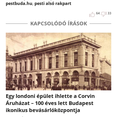
pestbuda.hu
,
pesti alsó rakpart
64
33
KAPCSOLÓDÓ ÍRÁSOK
Egy londoni épület ihlette a Corvin
Áruházat – 100 éves lett Budapest
ikonikus bevásárlóközpontja