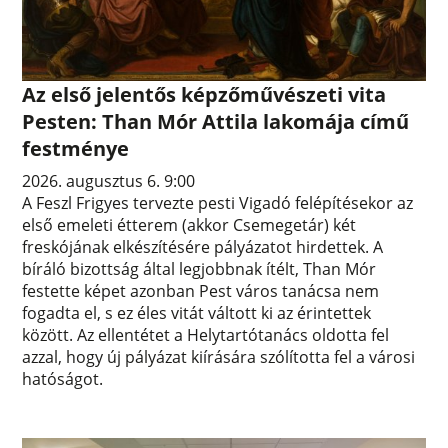
Az első jelentős képzőművészeti vita
Pesten: Than Mór Attila lakomája című
festménye
2026. augusztus 6. 9:00
A Feszl Frigyes tervezte pesti Vigadó felépítésekor az
első emeleti étterem (akkor Csemegetár) két
freskójának elkészítésére pályázatot hirdettek. A
bíráló bizottság által legjobbnak ítélt, Than Mór
festette képet azonban Pest város tanácsa nem
fogadta el, s ez éles vitát váltott ki az érintettek
között. Az ellentétet a Helytartótanács oldotta fel
azzal, hogy új pályázat kiírására szólította fel a városi
hatóságot.