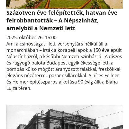
Százötven éve felépítették, hatvan éve
felrobbantották – A Népszínház,
amelyből a Nemzeti lett
2025. október 26. 16:00
Ami a csinosságát illeti, versenytárs nélkül áll a
monarchiában – írták a korabeli lapok a 150 éve épült
Népszínházról, a későbbi Nemzeti Színházról. A díszes
és ragyogó palota Budapest egyik ékessége lett, a
pompás külső mögött aranyozott falakkal, freskókkal,
elegáns nézőtérrel, pazar csillárokkal. A híres Fellner
és Helmer építészpáros alkotása 90 évig állt a Blaha
Lujza téren.