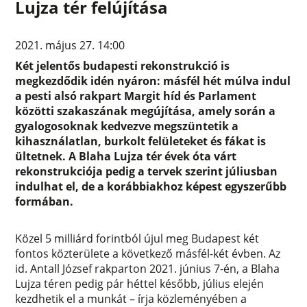
Lujza tér felújítása
2021. május 27. 14:00
Két jelentős budapesti rekonstrukció is
megkezdődik idén nyáron: másfél hét múlva indul
a pesti alsó rakpart Margit híd és Parlament
közötti szakaszának megújítása, amely során a
gyalogosoknak kedvezve megszüntetik a
kihasználatlan, burkolt felületeket és fákat is
ültetnek. A Blaha Lujza tér évek óta várt
rekonstrukciója pedig a tervek szerint júliusban
indulhat el, de a korábbiakhoz képest egyszerűbb
formában.
Közel 5 milliárd forintból újul meg Budapest két
fontos közterülete a következő másfél-két évben. Az
id. Antall József rakparton 2021. június 7-én, a Blaha
Lujza téren pedig pár héttel később, július elején
kezdhetik el a munkát – írja közleményében a