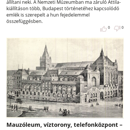
állítani neki. A Nemzeti Múzeumban ma záruló Attila-
kiállításon több, Budapest történetéhez kapcsolódó
emlék is szerepelt a hun fejedelemmel
összefüggésben.
0
0
Mauzóleum, víztorony, telefonközpont –