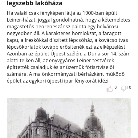
legszebb lakóháza
Ha valaki csak fényképen látja az 1900-ban épült
Leiner-házat, joggal gondolhatná, hogy a kétemeletes
magastetős neoreneszánsz palota egy belvárosi
negyedben áll. A karakteres homlokzat, a faragott
kapu, a freskókkal díszített lépcsőház, a kovácsoltvas
lépcsőkorlátok tovább erősítenék ezt az elképzelést.
Azonban az épület Újpest szélén, a Duna sor 14. szám
alatti telken áll, az enyvgyáros Leiner testvérek
építtették családjuk és az üzemük főtisztviselői
számára. A ma önkormányzati bérházként működő
épület az egykori újpesti ipar fénykorát idézi.
0
0