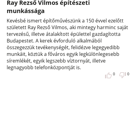
Ray Rezső Vilmos építészeti
munkássága
Kevésbé ismert építőművészünk a 150 évvel ezelőtt
született Ray Rezső Vilmos, aki mintegy harminc saját
tervezésű, illetve átalakított épülettel gazdagította
Budapestet. A kerek évforduló alkalmából
összegezzük tevékenységét, felidézve legegyedibb
munkáit, köztük a főváros egyik legkülönlegesebb
síremlékét, egyik legszebb víztornyát, illetve
legnagyobb telefonközpontját is.
0
0