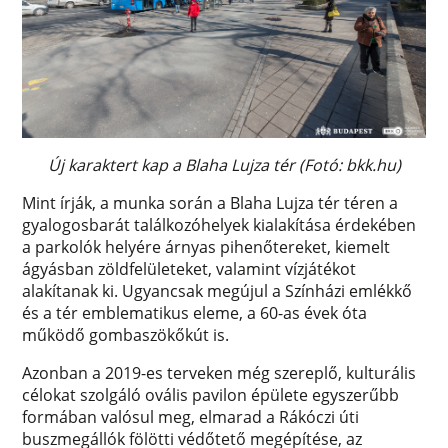
Új karaktert kap a Blaha Lujza tér (Fotó: bkk.hu)
Mint írják, a munka során a Blaha Lujza tér téren a
gyalogosbarát találkozóhelyek kialakítása érdekében
a parkolók helyére árnyas pihenőtereket, kiemelt
ágyásban zöldfelületeket, valamint vízjátékot
alakítanak ki. Ugyancsak megújul a Színházi emlékkő
és a tér emblematikus eleme, a 60-as évek óta
működő gombaszökőkút is.
Azonban a 2019-es terveken még szereplő, kulturális
célokat szolgáló ovális pavilon épülete egyszerűbb
formában valósul meg, elmarad a Rákóczi úti
buszmegállók fölötti védőtető megépítése, az