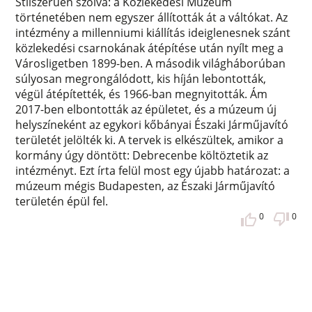
Stílszerűen szólva: a Közlekedési Múzeum
történetében nem egyszer állították át a váltókat. Az
intézmény a millenniumi kiállítás ideiglenesnek szánt
közlekedési csarnokának átépítése után nyílt meg a
Városligetben 1899-ben. A második világháborúban
súlyosan megrongálódott, kis híján lebontották,
végül átépítették, és 1966-ban megnyitották. Ám
2017-ben elbontották az épületet, és a múzeum új
helyszíneként az egykori kőbányai Északi Járműjavító
területét jelölték ki. A tervek is elkészültek, amikor a
kormány úgy döntött: Debrecenbe költöztetik az
intézményt. Ezt írta felül most egy újabb határozat: a
múzeum mégis Budapesten, az Északi Járműjavító
területén épül fel.
0
0