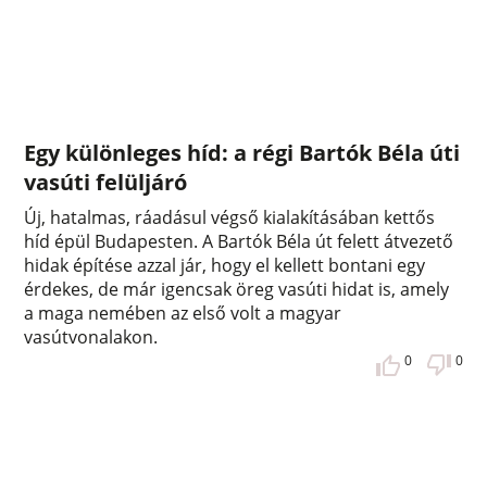
Egy különleges híd: a régi Bartók Béla úti
vasúti felüljáró
Új, hatalmas, ráadásul végső kialakításában kettős
híd épül Budapesten. A Bartók Béla út felett átvezető
hidak építése azzal jár, hogy el kellett bontani egy
érdekes, de már igencsak öreg vasúti hidat is, amely
a maga nemében az első volt a magyar
vasútvonalakon.
0
0