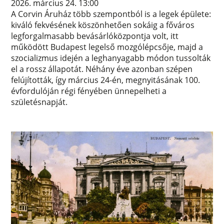
2026. március 24. 13:00
A Corvin Áruház több szempontból is a legek épülete:
kiváló fekvésének köszönhetően sokáig a főváros
legforgalmasabb bevásárlóközpontja volt, itt
működött Budapest legelső mozgólépcsője, majd a
szocializmus idején a leghanyagabb módon tussolták
el a rossz állapotát. Néhány éve azonban szépen
felújították, így március 24-én, megnyitásának 100.
évfordulóján régi fényében ünnepelheti a
születésnapját.