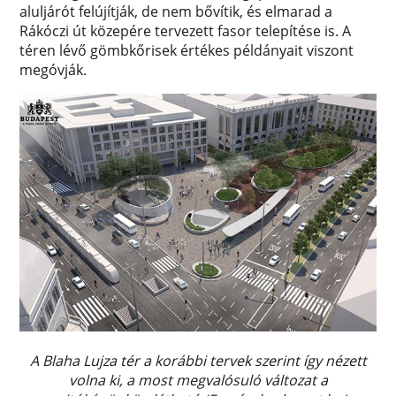
aluljárót felújítják, de nem bővítik, és elmarad a
Rákóczi út közepére tervezett fasor telepítése is. A
téren lévő gömbkőrisek értékes példányait viszont
megóvják.
A Blaha Lujza tér a korábbi tervek szerint így nézett
volna ki, a most megvalósuló változat a