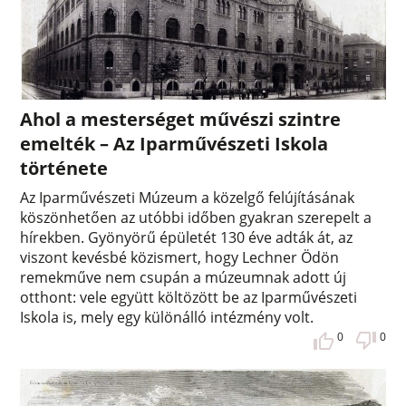
Ahol a mesterséget művészi szintre
emelték – Az Iparművészeti Iskola
története
Az Iparművészeti Múzeum a közelgő felújításának
köszönhetően az utóbbi időben gyakran szerepelt a
hírekben. Gyönyörű épületét 130 éve adták át, az
viszont kevésbé közismert, hogy Lechner Ödön
remekműve nem csupán a múzeumnak adott új
otthont: vele együtt költözött be az Iparművészeti
Iskola is, mely egy különálló intézmény volt.
0
0