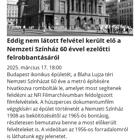
Eddig nem látott felvétel került elő a
Nemzeti Színház 60 évvel ezelőtti
felrobbantásáról
2025. március 17. 18:00
Budapest ikonikus épületét, a Blaha Lujza téri
Nemzeti Színházat 60 éve a metró építésére
hivatkozva rombolták le, amelyet most segítenek
felidézni az NFI Filmarchívumban feldolgozott
filmfelvételek. A húszperces dokumentumfilm
végigkíséri az épület történetét a Nemzeti Színház
1908-as beköltözésétől az 1965-ös bontásig,
részletesen bemutatva benne a most előkerült
felvételeket is. A videóban az 1956-os forradalomról
is láthatunk egy jelenetet.