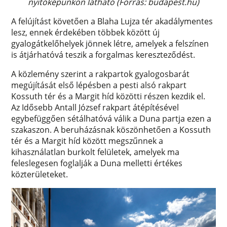
nyitóképünkön látható (Forrás: budapest.hu)
A felújítást követően a Blaha Lujza tér akadálymentes
lesz, ennek érdekében többek között új
gyalogátkelőhelyek jönnek létre, amelyek a felszínen
is átjárhatóvá teszik a forgalmas kereszteződést.
A közlemény szerint a rakpartok gyalogosbarát
megújítását első lépésben a pesti alsó rakpart
Kossuth tér és a Margit híd közötti részen kezdik el.
Az Idősebb Antall József rakpart átépítésével
egybefüggően sétálhatóvá válik a Duna partja ezen a
szakaszon. A beruházásnak köszönhetően a Kossuth
tér és a Margit híd között megszűnnek a
kihasználatlan burkolt felületek, amelyek ma
feleslegesen foglalják a Duna melletti értékes
közterületeket.