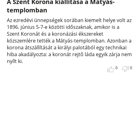
A Szent Korona kiállítása a Mátyás-
templomban
Az ezredévi ünnepségek sorában kiemelt helye volt az
1896. június 5-7-e közötti időszaknak, amikor is a
Szent Koronát és a koronázási ékszereket
közszemlére tették a Mátyás-templomban. Azonban a
korona átszállítását a királyi palotából egy technikai
hiba akadályozta: a koronát rejtő láda egyik zárja nem
nyílt ki.
0
0