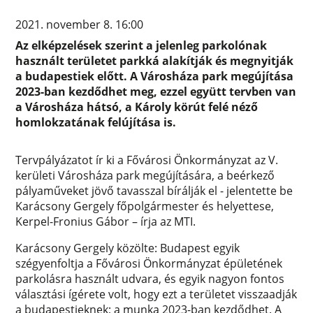
2021. november 8. 16:00
Az elképzelések szerint a jelenleg parkolónak
használt területet parkká alakítják és megnyitják
a budapestiek előtt. A Városháza park megújítása
2023-ban kezdődhet meg, ezzel együtt tervben van
a Városháza hátsó, a Károly körút felé néző
homlokzatának felújítása is.
Tervpályázatot ír ki a Fővárosi Önkormányzat az V.
kerületi Városháza park megújítására, a beérkező
pályaműveket jövő tavasszal bírálják el - jelentette be
Karácsony Gergely főpolgármester és helyettese,
Kerpel-Fronius Gábor – írja az MTI.
Karácsony Gergely közölte: Budapest egyik
szégyenfoltja a Fővárosi Önkormányzat épületének
parkolásra használt udvara, és egyik nagyon fontos
választási ígérete volt, hogy ezt a területet visszaadják
a budapestieknek; a munka 2023-ban kezdődhet. A