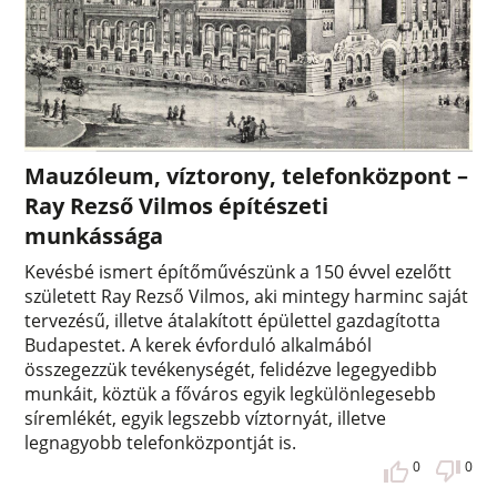
Mauzóleum, víztorony, telefonközpont –
Ray Rezső Vilmos építészeti
munkássága
Kevésbé ismert építőművészünk a 150 évvel ezelőtt
született Ray Rezső Vilmos, aki mintegy harminc saját
tervezésű, illetve átalakított épülettel gazdagította
Budapestet. A kerek évforduló alkalmából
összegezzük tevékenységét, felidézve legegyedibb
munkáit, köztük a főváros egyik legkülönlegesebb
síremlékét, egyik legszebb víztornyát, illetve
legnagyobb telefonközpontját is.
0
0