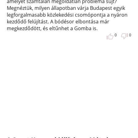
amelyet számtalan megoldatlan probléma sújt?
Megnéztük, milyen állapotban várja Budapest egyik
legforgalmasabb közlekedési csomópontja a nyáron
kezdődő felújítást. A bódésor elbontása már
megkezdődött, és eltűnhet a Gomba is.
0
0