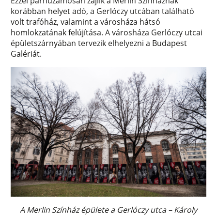
Ezzel párhuzamosan zajlik a Merlin Színháznak
korábban helyet adó, a Gerlóczy utcában található
volt trafóház, valamint a városháza hátsó
homlokzatának felújítása. A városháza Gerlóczy utcai
épületszárnyában tervezik elhelyezni a Budapest
Galériát.
A Merlin Színház épülete a Gerlóczy utca – Károly