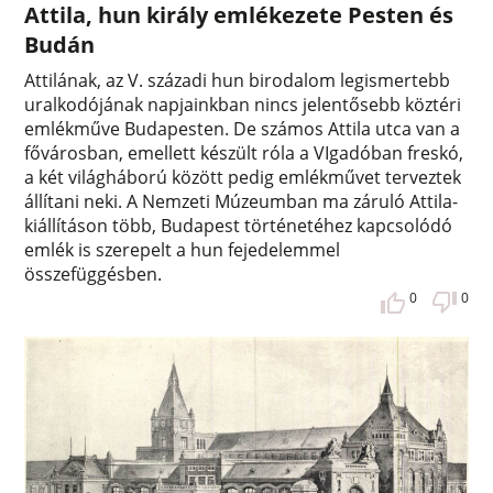
Attila, hun király emlékezete Pesten és
Budán
Attilának, az V. századi hun birodalom legismertebb
uralkodójának napjainkban nincs jelentősebb köztéri
emlékműve Budapesten. De számos Attila utca van a
fővárosban, emellett készült róla a VIgadóban freskó,
a két világháború között pedig emlékművet terveztek
állítani neki. A Nemzeti Múzeumban ma záruló Attila-
kiállításon több, Budapest történetéhez kapcsolódó
emlék is szerepelt a hun fejedelemmel
összefüggésben.
0
0