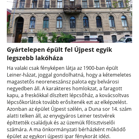
Gyártelepen épült fel Újpest egyik
legszebb lakóháza
Ha valaki csak fényképen látja az 1900-ban épült
Leiner-házat, joggal gondolhatná, hogy a kétemeletes
magastetős neoreneszánsz palota egy belvárosi
negyedben áll. A karakteres homlokzat, a faragott
kapu, a freskókkal díszített lépcsőház, a kovácsoltvas
lépcsőkorlátok tovább erősítenék ezt az elképzelést.
Azonban az épület Újpest szélén, a Duna sor 14. szám
alatti telken áll, az enyvgyáros Leiner testvérek
építtették családjuk és az üzemük főtisztviselői
számára. A ma önkormányzati bérházként működő
épület az egykori újpesti ipar fénykorát idézi.