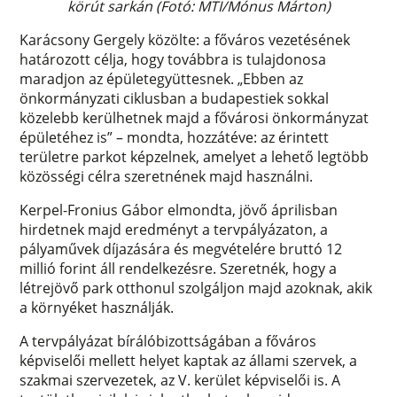
körút sarkán (Fotó: MTI/Mónus Márton)
Karácsony Gergely közölte: a főváros vezetésének
határozott célja, hogy továbbra is tulajdonosa
maradjon az épületegyüttesnek. „Ebben az
önkormányzati ciklusban a budapestiek sokkal
közelebb kerülhetnek majd a fővárosi önkormányzat
épületéhez is” – mondta, hozzátéve: az érintett
területre parkot képzelnek, amelyet a lehető legtöbb
közösségi célra szeretnének majd használni.
Kerpel-Fronius Gábor elmondta, jövő áprilisban
hirdetnek majd eredményt a tervpályázaton, a
pályaművek díjazására és megvételére bruttó 12
millió forint áll rendelkezésre. Szeretnék, hogy a
létrejövő park otthonul szolgáljon majd azoknak, akik
a környéket használják.
A tervpályázat bírálóbizottságában a főváros
képviselői mellett helyet kaptak az állami szervek, a
szakmai szervezetek, az V. kerület képviselői is. A