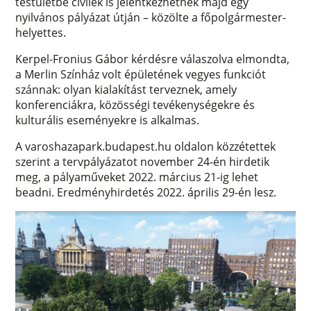
testületbe civilek is jelentkezhetnek majd egy
nyilvános pályázat útján – közölte a főpolgármester-
helyettes.
Kerpel-Fronius Gábor kérdésre válaszolva elmondta,
a Merlin Színház volt épületének vegyes funkciót
szánnak: olyan kialakítást terveznek, amely
konferenciákra, közösségi tevékenységekre és
kulturális eseményekre is alkalmas.
A varoshazapark.budapest.hu oldalon közzétettek
szerint a tervpályázatot november 24-én hirdetik
meg, a pályaműveket 2022. március 21-ig lehet
beadni. Eredményhirdetés 2022. április 29-én lesz.