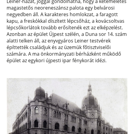
Leiner-házat, joggal gondolhatná, hogy a kétemeletes
magastetős neoreneszánsz palota egy belvárosi
negyedben áll. A karakteres homlokzat, a faragott
kapu, a freskókkal díszített lépcsőház, a kovácsoltvas
lépcsőkorlátok tovább erősítenék ezt az elképzelést.
Azonban az épület Újpest szélén, a Duna sor 14. szám
alatti telken áll, az enyvgyáros Leiner testvérek
építtették családjuk és az üzemük főtisztviselői
számára. A ma önkormányzati bérházként működő
épület az egykori újpesti ipar fénykorát idézi.