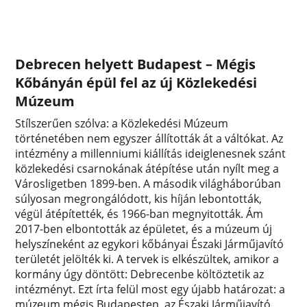
Debrecen helyett Budapest – Mégis
Kőbányán épül fel az új Közlekedési
Múzeum
Stílszerűen szólva: a Közlekedési Múzeum
történetében nem egyszer állították át a váltókat. Az
intézmény a millenniumi kiállítás ideiglenesnek szánt
közlekedési csarnokának átépítése után nyílt meg a
Városligetben 1899-ben. A második világháborúban
súlyosan megrongálódott, kis híján lebontották,
végül átépítették, és 1966-ban megnyitották. Ám
2017-ben elbontották az épületet, és a múzeum új
helyszíneként az egykori kőbányai Északi Járműjavító
területét jelölték ki. A tervek is elkészültek, amikor a
kormány úgy döntött: Debrecenbe költöztetik az
intézményt. Ezt írta felül most egy újabb határozat: a
múzeum mégis Budapesten, az Északi Járműjavító