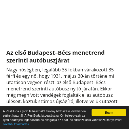
Az első Budapest–Bécs menetrend
szerinti autóbuszjárat
Nagy hőségben, legalább 35 fokban várakozott 35
férfi és egy nő, hogy 1931. május 30-án történelmi
utazáson vegyen részt: az első Budapest–Bécs
menetrend szerinti autóbusz nyitó járatán. Ekkor
még meghívott vendégek foglalták el az autóbusz
üléseit, köztük számos újságíró, illetve velük utazott
az egész vállalkozás kitalálója, dr. Lénárt Ilona is.
A PestBuda a jobb felhasználói élmény biztosítása érdekében
Értem
0
0
sütiket használ. A PestBuda látogatásával Ön beleegyezik az
ilyen adatfájlok fogadásába és elfogadja az adat- és sütikezelésre vonatkozó irányelveket.
További információk