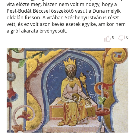
vita előzte meg, hiszen nem volt mindegy, hogy a
Pest-Budát Béccsel összekötő vasút a Duna melyik
oldalán fusson. A vitában Széchenyi István is részt
vett, és ez volt azon kevés esetek egyike, amikor nem
a gróf akarata érvényesült.
0
0