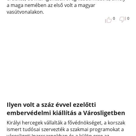
a maga nemében az első volt a magyar
vasútvonalakon.
0
0
Ilyen volt a száz évvel ezelőtti
embervédelmi kiállítás a Városligetben
Királyi hercegek vállalták a fővédnökséget, a korszak
ismert tudósai szervezték a szakmai programokat a
városligeti Iparcsarnokban és a külön erre az