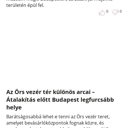
területén épül fel.
0
0
Az Örs vezér tér különös arcai –
Átalakítás előtt Budapest legfurcsább
helye
Barátságosabbá lehet-e tenni az Örs vezér teret,
amelyet bevásárlóközpontok fognak közre, és