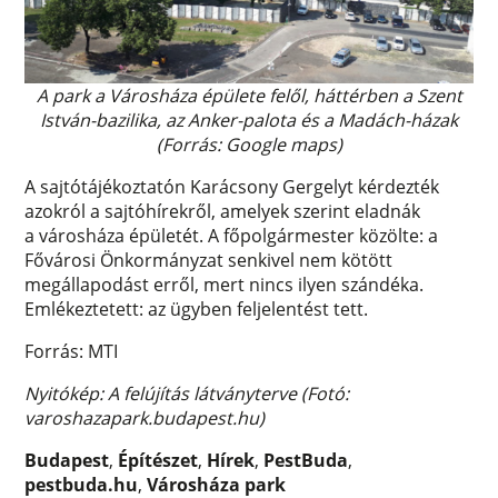
A park a Városháza épülete felől, háttérben a Szent
István-bazilika, az Anker-palota és a Madách-házak
(Forrás: Google maps)
A sajtótájékoztatón Karácsony Gergelyt kérdezték
azokról a sajtóhírekről, amelyek szerint eladnák
a városháza épületét. A főpolgármester közölte: a
Fővárosi Önkormányzat senkivel nem kötött
megállapodást erről, mert nincs ilyen szándéka.
Emlékeztetett: az ügyben feljelentést tett.
Forrás: MTI
Nyitókép: A felújítás látványterve (Fotó:
varoshazapark.budapest.hu)
Budapest
,
Építészet
,
Hírek
,
PestBuda
,
pestbuda.hu
,
Városháza park