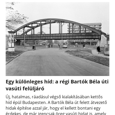
Egy különleges híd: a régi Bartók Béla úti
vasúti felüljáró
Új, hatalmas, ráadásul végső kialakításában kettős
híd épül Budapesten. A Bartók Béla út felett átvezető
hidak építése azzal jár, hogy el kellett bontani egy
érdekes, de már igencsak öreg vasúti hidat is, amely