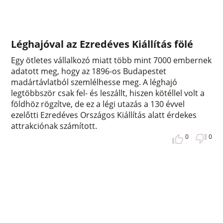
Léghajóval az Ezredéves Kiállítás fölé
Egy ötletes vállalkozó miatt több mint 7000 embernek
adatott meg, hogy az 1896-os Budapestet
madártávlatból szemlélhesse meg. A léghajó
legtöbbször csak fel- és leszállt, hiszen kötéllel volt a
földhöz rögzítve, de ez a légi utazás a 130 évvel
ezelőtti Ezredéves Országos Kiállítás alatt érdekes
attrakciónak számított.
0
0