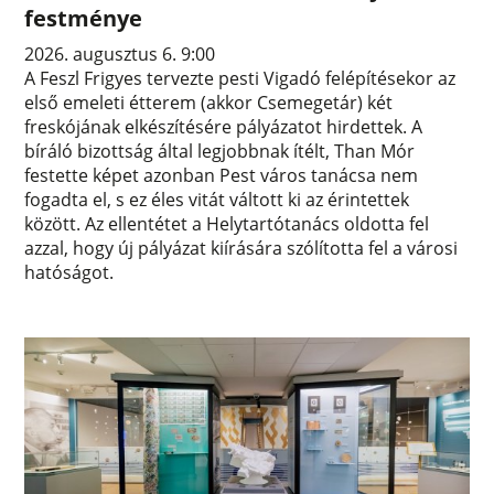
festménye
2026. augusztus 6. 9:00
A Feszl Frigyes tervezte pesti Vigadó felépítésekor az
első emeleti étterem (akkor Csemegetár) két
freskójának elkészítésére pályázatot hirdettek. A
bíráló bizottság által legjobbnak ítélt, Than Mór
festette képet azonban Pest város tanácsa nem
fogadta el, s ez éles vitát váltott ki az érintettek
között. Az ellentétet a Helytartótanács oldotta fel
azzal, hogy új pályázat kiírására szólította fel a városi
hatóságot.