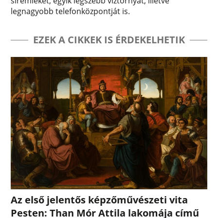
síremlékét, egyik legszebb víztornyát, illetve
legnagyobb telefonközpontját is.
EZEK A CIKKEK IS ÉRDEKELHETIK
Az első jelentős képzőművészeti vita
Pesten: Than Mór Attila lakomája című