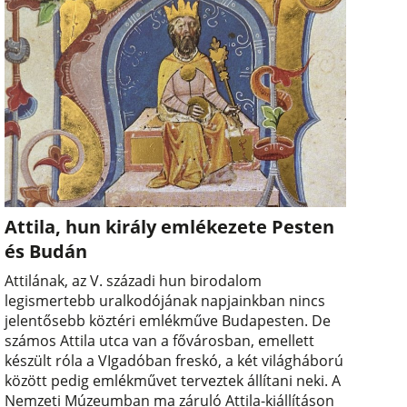
Attila, hun király emlékezete Pesten
és Budán
Attilának, az V. századi hun birodalom
legismertebb uralkodójának napjainkban nincs
jelentősebb köztéri emlékműve Budapesten. De
számos Attila utca van a fővárosban, emellett
készült róla a VIgadóban freskó, a két világháború
között pedig emlékművet terveztek állítani neki. A
Nemzeti Múzeumban ma záruló Attila-kiállításon