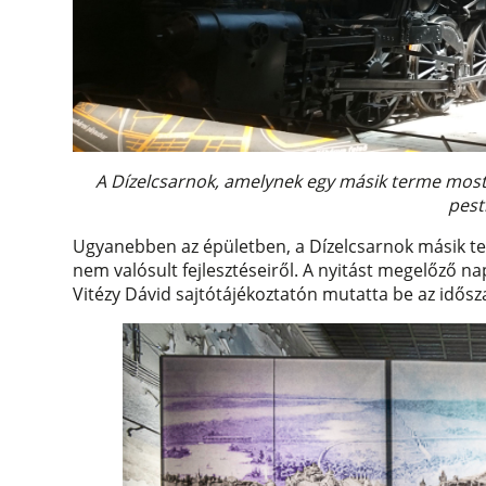
A Dízelcsarnok, amelynek egy másik terme most 
pest
Ugyanebben az épületben, a Dízelcsarnok másik te
nem valósult fejlesztéseiről. A nyitást megelőző na
Vitézy Dávid sajtótájékoztatón mutatta be az idős