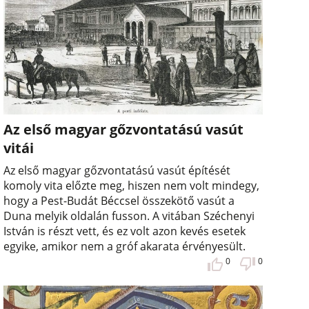
Az első magyar gőzvontatású vasút
vitái
Az első magyar gőzvontatású vasút építését
komoly vita előzte meg, hiszen nem volt mindegy,
hogy a Pest-Budát Béccsel összekötő vasút a
Duna melyik oldalán fusson. A vitában Széchenyi
István is részt vett, és ez volt azon kevés esetek
egyike, amikor nem a gróf akarata érvényesült.
0
0