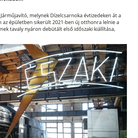
 Járműjavító, melynek Dízelcsarnoka évtizedeken át a
az épületben sikerült 2021-ben új otthonra lelnie a
 tavaly nyáron debütált első időszaki kiállítása,