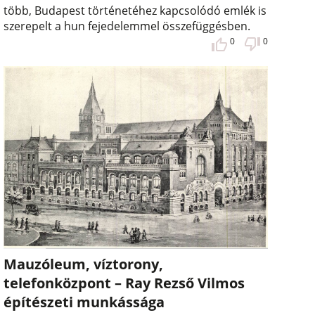
több, Budapest történetéhez kapcsolódó emlék is
szerepelt a hun fejedelemmel összefüggésben.
0
0
Mauzóleum, víztorony,
telefonközpont – Ray Rezső Vilmos
építészeti munkássága