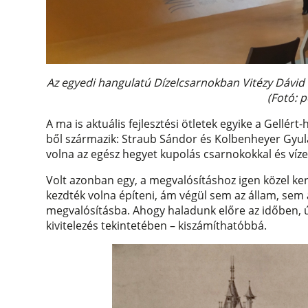
Az egyedi hangulatú Dízelcsarnokban Vitézy Dávid fő
(Fotó: 
A ma is aktuális fejlesztési ötletek egyike a Gellér
ből származik: Straub Sándor és Kolbenheyer Gyul
volna az egész hegyet kupolás csarnokokkal és víze
Volt azonban egy, a megvalósításhoz igen közel kerü
kezdték volna építeni, ám végül sem az állam, sem 
megvalósításba. Ahogy haladunk előre az időben, ú
kivitelezés tekintetében – kiszámíthatóbbá.