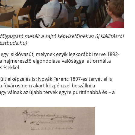
igazgató mesélt a sajtó képviselőinek az új kiállításról
pestbuda.hu)
t-hegyi siklóvasút, melynek egyik legkorábbi terve 1892-
a hajmeresztő elgondolása valósággal átformálta
sésekkel.
lt elképzelés is: Novák Ferenc 1897-es tervét el is
a főváros nem akart közpénzzel beszállni a
gy válnak az újabb tervek egyre puritánabbá és – a