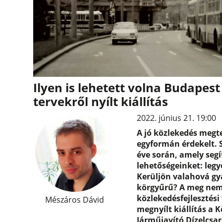
Ilyen is lehetett volna Budapes
tervekről nyílt kiállítás
2022. június 21. 19:00
A jó közlekedés meg
egyformán érdekelt. 
éve során, amely segí
lehetőségeinket: legy
Kerüljön valahová gy
körgyűrű? A meg nem v
közlekedésfejlesztési
Mészáros Dávid
megnyílt kiállítás a 
Járműjavító Dízelcsa