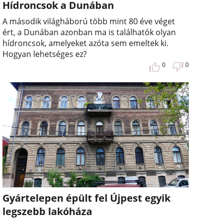
Hídroncsok a Dunában
A második világháború több mint 80 éve véget
ért, a Dunában azonban ma is találhatók olyan
hídroncsok, amelyeket azóta sem emeltek ki.
Hogyan lehetséges ez?
0
0
Gyártelepen épült fel Újpest egyik
legszebb lakóháza