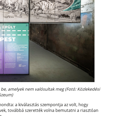
tat be, amelyek nem valósultak meg (Fotó: Közlekedési
úzeum)
mondta: a kiválasztás szempontja az volt, hogy
rvek, továbbá szerették volna bemutatni a riasztóan
s.