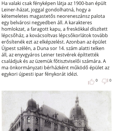
Ha valaki csak fényképen látja az 1900-ban épült
Leiner-házat, joggal gondolhatná, hogy a
kétemeletes magastetős neoreneszánsz palota
egy belvárosi negyedben áll. A karakteres
homlokzat, a faragott kapu, a freskókkal díszített
lépcsőház, a kovácsoltvas lépcsőkorlátok tovább
erősítenék ezt az elképzelést. Azonban az épület
Újpest szélén, a Duna sor 14. szám alatti telken
áll, az enyvgyáros Leiner testvérek építtették
családjuk és az üzemük főtisztviselői számára. A
ma önkormányzati bérházként működő épület az
egykori újpesti ipar fénykorát idézi.
0
0