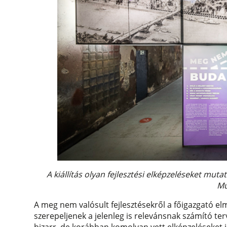
A kiállítás olyan fejlesztési elképzeléseket mu
M
A meg nem valósult fejlesztésekről a főigazgató el
szerepeljenek a jelenleg is relevánsnak számító te
bizarr, de korábban komolyan vett elképzeléseket i