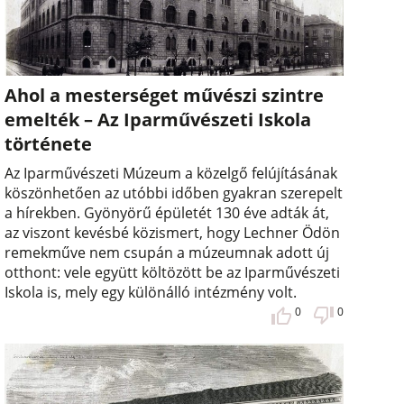
Ahol a mesterséget művészi szintre
emelték – Az Iparművészeti Iskola
története
Az Iparművészeti Múzeum a közelgő felújításának
köszönhetően az utóbbi időben gyakran szerepelt
a hírekben. Gyönyörű épületét 130 éve adták át,
az viszont kevésbé közismert, hogy Lechner Ödön
remekműve nem csupán a múzeumnak adott új
otthont: vele együtt költözött be az Iparművészeti
Iskola is, mely egy különálló intézmény volt.
0
0