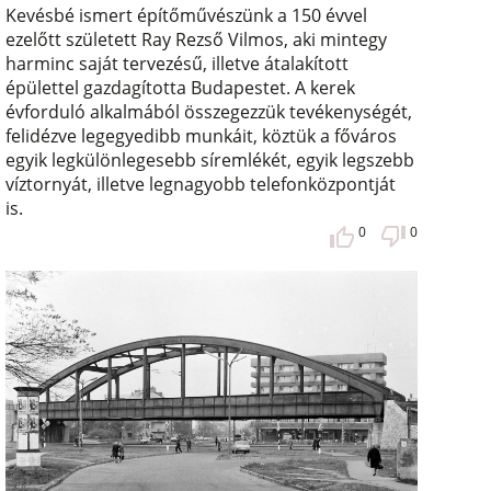
Kevésbé ismert építőművészünk a 150 évvel
ezelőtt született Ray Rezső Vilmos, aki mintegy
harminc saját tervezésű, illetve átalakított
épülettel gazdagította Budapestet. A kerek
évforduló alkalmából összegezzük tevékenységét,
felidézve legegyedibb munkáit, köztük a főváros
egyik legkülönlegesebb síremlékét, egyik legszebb
víztornyát, illetve legnagyobb telefonközpontját
is.
0
0