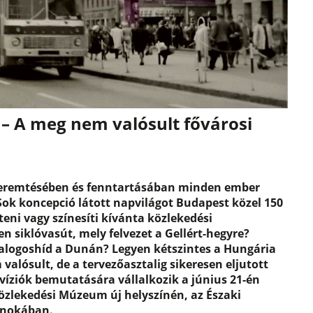
t – A meg nem valósult fővárosi
teremtésében és fenntartásában minden ember
Sok koncepció látott napvilágot Budapest közel 150
teni vagy színesíti kívánta közlekedési
en siklóvasút, mely felvezet a Gellért-hegyre?
alogoshíd a Dunán? Legyen kétszintes a Hungária
alósult, de a tervezőasztalig sikeresen eljutott
 víziók bemutatására vállalkozik a június 21-én
Közlekedési Múzeum új helyszínén, az Északi
rnokában.