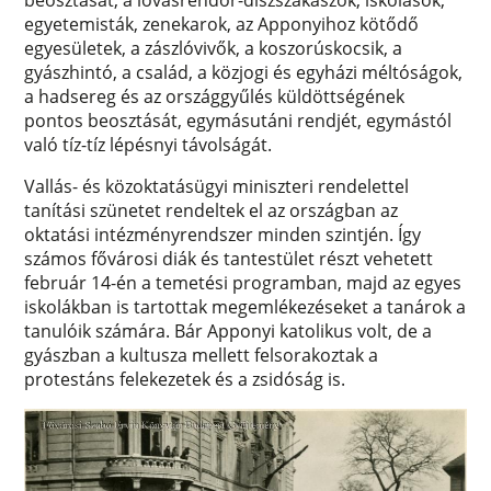
egyetemisták, zenekarok, az Apponyihoz kötődő
egyesületek, a zászlóvivők, a koszorúskocsik, a
gyászhintó, a család, a közjogi és egyházi méltóságok,
a hadsereg és az országgyűlés küldöttségének
pontos beosztását, egymásutáni rendjét, egymástól
való tíz-tíz lépésnyi távolságát.
Vallás- és közoktatásügyi miniszteri rendelettel
tanítási szünetet rendeltek el az országban az
oktatási intézményrendszer minden szintjén. Így
számos fővárosi diák és tantestület részt vehetett
február 14-én a temetési programban, majd az egyes
iskolákban is tartottak megemlékezéseket a tanárok a
tanulóik számára. Bár Apponyi katolikus volt, de a
gyászban a kultusza mellett felsorakoztak a
protestáns felekezetek és a zsidóság is.