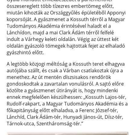
összesereglett több tízezres embertömeg előtt,
miután kihozták az Országgyűlés épületéből Apponyi
koporsóját. A gyászmenet a Kossuth térről a Magyar
Tudományos Akadémia érintésével haladt el a
Lánchídon, majd a mai Clark Ádám térről felfelé
indult a Várhegy keleti oldalán. Végig az úttest két
oldalán gyászoló tömegek hajtottak fejet az elhaladó
gyászhintó előtt.
A legtöbb közjogi méltóság a Kossuth teret elhagyva
autójába szállt, és csak a Várban csatlakoztak újra a
menethez. Az út mentén díszsisakos rendőrök
gondoskodtak a zavartalan vonulásról. A sajtó előre
közölte a gyászmenet útirányát is, hogy mindenki
ennek megfelelően készülhessen: „Kossuth Lajos-tér,
Rudolf-rakpart, a Magyar Tudományos Akadémia és a
főkapitányság előtt elhaladva, a Ferenc József-tér,
Lánchíd, Clark Ádám-tér, Hunyadi János-út, Dísz-tér,
Tárnok-utca, Szentháromság-tér.”