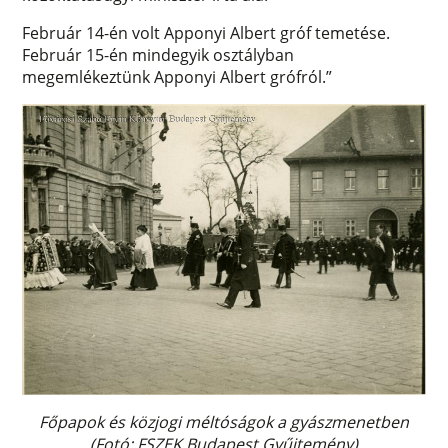
Február 14-én volt Apponyi Albert gróf temetése.
Február 15-én mindegyik osztályban
megemlékeztünk Apponyi Albert grófról.”
Főpapok és közjogi méltóságok a gyászmenetben
(Fotó: FSZEK Budapest Gyűjtemény)