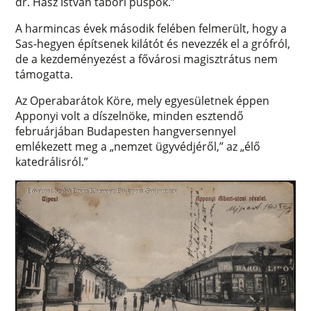
dr. Hász István tábori püspök.”
A harmincas évek második felében felmerült, hogy a
Sas-hegyen építsenek kilátót és nevezzék el a grófról,
de a kezdeményezést a fővárosi magisztrátus nem
támogatta.
Az Operabarátok Köre, mely egyesületnek éppen
Apponyi volt a díszelnöke, minden esztendő
februárjában Budapesten hangversennyel
emlékezett meg a „nemzet ügyvédjéről,” az „élő
katedrálisról.”