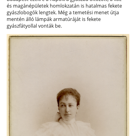
és magánépületek homlokzatán is hatalmas fekete
gyászlobogók lengtek. Még a temetési menet útja
mentén álló lámpák armatúráját is fekete
gyászfátyollal vonták be.