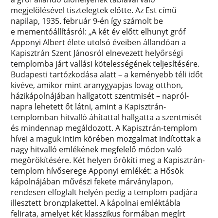
megjelölésével tisztelegtek előtte. Az Est című
napilap, 1935. február 9-én így számolt be
e mementóállításról: „A két év előtt elhunyt gróf
Apponyi Albert élete utolsó éveiben állandóan a
Kapisztrán Szent Jánosról elnevezett helyőrségi
templomba járt vallási kötelességének teljesítésére.
Budapesti tartózkodása alatt – a keményebb téli időt
kivéve, amikor mint aranygyapjas lovag otthon,
házikápolnájában hallgatott szentmisét – napról-
napra lehetett őt látni, amint a Kapisztrán-
templomban hitvalló áhítattal hallgatta a szentmisét
és mindennap megáldozott. A Kapisztrán-templom
hívei a maguk intim körében mozgalmat indítottak a
nagy hitvalló emlékének megfelelő módon való
megörökítésére. Két helyen örökíti meg a Kapisztrán-
templom hívőserege Apponyi emlékét: a Hősök
kápolnájában művészi fekete márványlapon,
rendesen elfoglalt helyén pedig a templom padjára
illesztett bronzplakettel. A kápolnai emléktábla
felirata, amelyet két klasszikus formában megírt