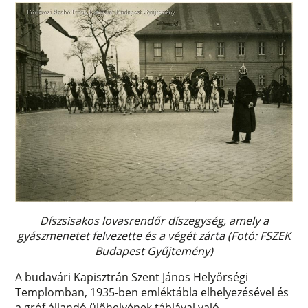
Díszsisakos lovasrendőr díszegység, amely a
gyászmenetet felvezette és a végét zárta (Fotó: FSZEK
Budapest Gyűjtemény)
A budavári Kapisztrán Szent János Helyőrségi
Templomban, 1935-ben emléktábla elhelyezésével és
a gróf állandó ülőhelyének táblával való