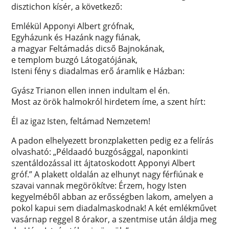
disztichon kísér, a következő:
Emlékül Apponyi Albert grófnak,
Egyházunk és Hazánk nagy fiának,
a magyar Feltámadás dicső Bajnokának,
e templom buzgó Látogatójának,
Isteni fény s diadalmas erő áramlik e Házban:
Gyász Trianon ellen innen indultam el én.
Most az örök halmokról hirdetem íme, a szent hírt:
Él az igaz Isten, feltámad Nemzetem!
A padon elhelyezett bronzplaketten pedig ez a felírás
olvasható: „Példaadó buzgósággal, naponkinti
szentáldozással itt ájtatoskodott Apponyi Albert
gróf.” A plakett oldalán az elhunyt nagy férfiúnak e
szavai vannak megörökítve: Érzem, hogy Isten
kegyelméből abban az erősségben lakom, amelyen a
pokol kapui sem diadalmaskodnak! A két emlékművet
vasárnap reggel 8 órakor, a szentmise után áldja meg