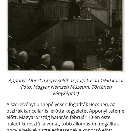
Apponyi Albert a képviselőház pulpitusán 1930 körül
(Fotó: Magyar Nemzeti Múzeum, Történeti
Fényképtár)
A szerelvényt ünnepélyesen fogadták Bécsben, az
osztrák kancellár is lerótta kegyeletét Apponyi teteme
előtt. Magyarország határán február 10-én este
haladt keresztül a vonat, több állomáson megálltak,
hogy a helyiek tiszteleghessenek a koporsó előtt,