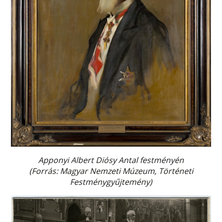
Apponyi Albert Diósy Antal festményén
(Forrás: Magyar Nemzeti Múzeum, Történeti
Festménygyűjtemény)