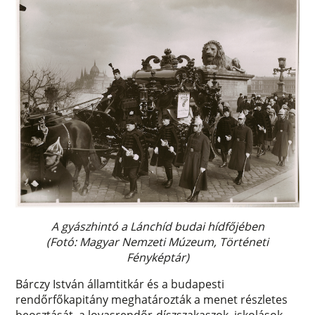
A gyászhintó a Lánchíd budai hídfőjében
(Fotó: Magyar Nemzeti Múzeum, Történeti
Fényképtár)
Bárczy István államtitkár és a budapesti
rendőrfőkapitány meghatározták a menet részletes
beosztását, a lovasrendőr-díszszakaszok, iskolások,