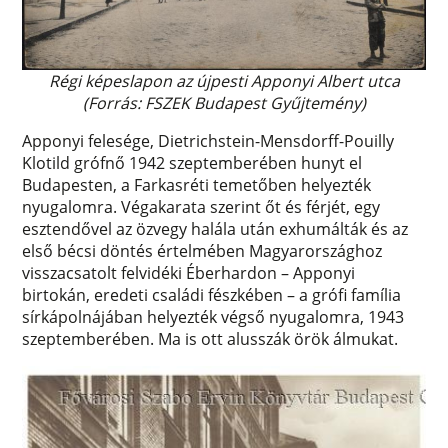
Régi képeslapon az újpesti Apponyi Albert utca
(Forrás: FSZEK Budapest Gyűjtemény)
Apponyi felesége, Dietrichstein-Mensdorff-Pouilly
Klotild grófnő 1942 szeptemberében hunyt el
Budapesten, a Farkasréti temetőben helyezték
nyugalomra. Végakarata szerint őt és férjét, egy
esztendővel az özvegy halála után exhumálták és az
első bécsi döntés értelmében Magyarországhoz
visszacsatolt felvidéki Éberhardon – Apponyi
birtokán, eredeti családi fészkében – a grófi família
sírkápolnájában helyezték végső nyugalomra, 1943
szeptemberében. Ma is ott alusszák örök álmukat.