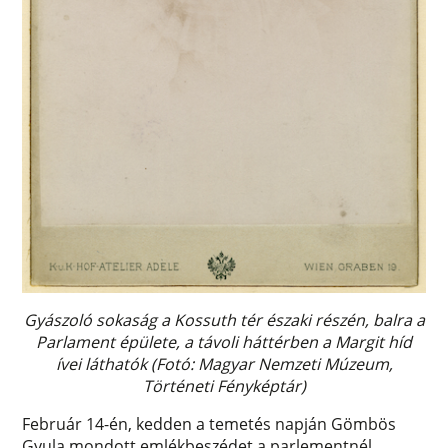
Gyászoló sokaság a Kossuth tér északi részén, balra a
Parlament épülete, a távoli háttérben a Margit híd
ívei láthatók (Fotó: Magyar Nemzeti Múzeum,
Történeti Fényképtár)
Február 14-én, kedden a temetés napján Gömbös
Gyula mondott emlékbeszédet a parlementnél