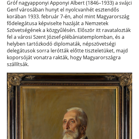
Gróf nagyapponyi Apponyi Albert (1846–1933) a svájci
Genf városában hunyt el nyolcvanhét esztendős
korában 1933. február 7-én, ahol mint Magyarország
fődelegátusa képviselte hazáját a Nemzetek
Szövetségének a közgyűlésén. Először itt ravatalozták
fel a városi Szent József-plébániatemplomban, és a
helyben tartózkodó diplomaták, népszövetségi
delegátusok sorra lerótták előtte tiszteletüket, majd
koporsóját vonatra rakták, hogy Magyarországra
szállítsák.