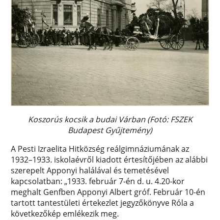
Koszorús kocsik a budai Várban (Fotó: FSZEK
Budapest Gyűjtemény)
A Pesti Izraelita Hitközség reálgimnáziumának az
1932–1933. iskolaévről kiadott értesítőjében az alábbi
szerepelt Apponyi halálával és temetésével
kapcsolatban: „1933. február 7-én d. u. 4.20-kor
meghalt Genfben Apponyi Albert gróf. Február 10-én
tartott tantestületi értekezlet jegyzőkönyve Róla a
következőkép emlékezik meg.