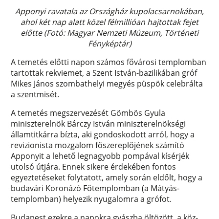
Apponyi ravatala az Országház kupolacsarnokában,
ahol két nap alatt közel félmillióan hajtottak fejet
előtte (Fotó: Magyar Nemzeti Múzeum, Történeti
Fényképtár)
A temetés előtti napon számos fővárosi templomban
tartottak rekviemet, a Szent István-bazilikában gróf
Mikes János szombathelyi megyés püspök celebrálta
a szentmisét.
A temetés megszervezését Gömbös Gyula
miniszterelnök Bárczy István miniszterelnökségi
államtitkárra bízta, aki gondoskodott arról, hogy a
revizionista mozgalom főszereplőjének számító
Apponyit a lehető legnagyobb pompával kísérjék
utolsó útjára. Ennek sikere érdekében fontos
egyeztetéseket folytatott, amely során eldőlt, hogy a
budavári Koronázó Főtemplomban (a Mátyás-
templomban) helyezik nyugalomra a grófot.
Budapest ezekre a napokra gyászba öltözött, a köz-