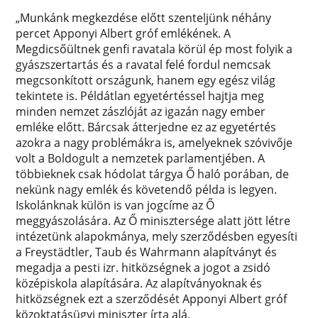
„Munkánk megkezdése előtt szenteljünk néhány
percet Apponyi Albert gróf emlékének. A
Megdicsőültnek genfi ravatala körül ép most folyik a
gyászszertartás és a ravatal felé fordul nemcsak
megcsonkított országunk, hanem egy egész világ
tekintete is. Példátlan egyetértéssel hajtja meg
minden nemzet zászlóját az igazán nagy ember
emléke előtt. Bárcsak átterjedne ez az egyetértés
azokra a nagy problémákra is, amelyeknek szóvivője
volt a Boldogult a nemzetek parlamentjében. A
többieknek csak hódolat tárgya Ő haló porában, de
nekünk nagy emlék és követendő példa is legyen.
Iskolánknak külön is van jogcíme az Ő
meggyászolására. Az Ő minisztersége alatt jött létre
intézetünk alapokmánya, mely szerződésben egyesíti
a Freystädtler, Taub és Wahrmann alapítványt és
megadja a pesti izr. hitközségnek a jogot a zsidó
középiskola alapítására. Az alapítványoknak és
hitközségnek ezt a szerződését Apponyi Albert gróf
közoktatásügyi miniszter írta alá.