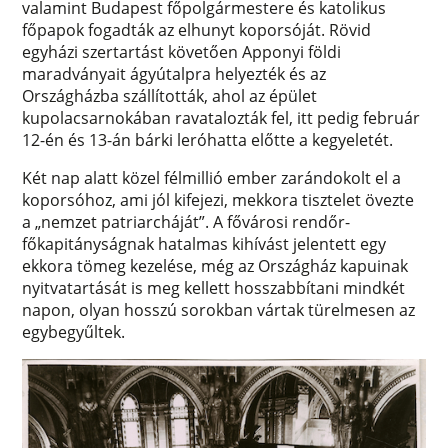
valamint Budapest főpolgármestere és katolikus
főpapok fogadták az elhunyt koporsóját. Rövid
egyházi szertartást követően Apponyi földi
maradványait ágyútalpra helyezték és az
Országházba szállították, ahol az épület
kupolacsarnokában ravatalozták fel, itt pedig február
12-én és 13-án bárki leróhatta előtte a kegyeletét.
Két nap alatt közel félmillió ember zarándokolt el a
koporsóhoz, ami jól kifejezi, mekkora tisztelet övezte
a „nemzet patriarcháját”. A fővárosi rendőr-
főkapitányságnak hatalmas kihívást jelentett egy
ekkora tömeg kezelése, még az Országház kapuinak
nyitvatartását is meg kellett hosszabbítani mindkét
napon, olyan hosszú sorokban vártak türelmesen az
egybegyűltek.