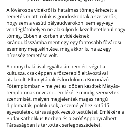
A fővárosba vidékről is hatalmas tömeg érkezett a
temetés miatt, róluk is gondoskodtak a szervezők,
hogy sem a vasúti pályaudvarokon, sem egy-egy
vendéglátóhelyen ne alakuljon ki kezelhetetlenül nagy
tömeg. Ebben a korban a vidékieknek
kirándulásszámba ment egy-egy fontosabb fővárosi
esemény megtekintése, még akkor is, ha az egy
híresség temetése volt.
Apponyi halálával egyáltalán nem ért véget a
kultusza, csak éppen a főszereplő eltávoztával
átalakult. Elhunytának évfordulóin a Koronázó
Főtemplomban – melyet ez időben kezdtek Mátyás-
templomnak nevezni – emlékére mindig szerveztek
szentmisét, melyen megjelentek magas rangú
diplomaták, politikusok, a személyéhez kötődő
egyesületek, társaságok vezető testületei. Emlékére a
Budai Katholikus Körben és a Gróf Apponyi Albert
Társaságban is tartottak serlegbeszédeket.