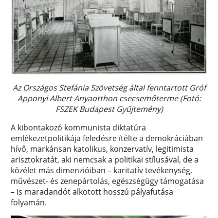
Az Országos Stefánia Szövetség által fenntartott Gróf
Apponyi Albert Anyaotthon csecsemőterme (Fotó:
FSZEK Budapest Gyűjtemény)
A kibontakozó kommunista diktatúra
emlékezetpolitikája feledésre ítélte a demokráciában
hívő, markánsan katolikus, konzervatív, legitimista
arisztokratát, aki nemcsak a politikai stílusával, de a
közélet más dimenzióiban – karitatív tevékenység,
művészet- és zenepártolás, egészségügy támogatása
– is maradandót alkotott hosszú pályafutása
folyamán.