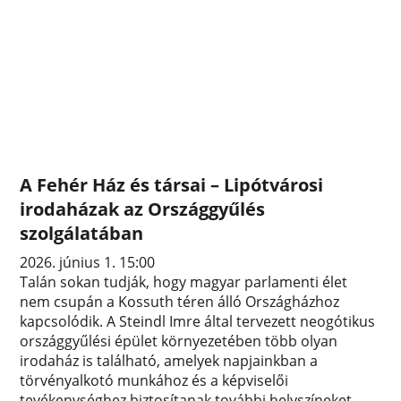
A Fehér Ház és társai – Lipótvárosi
irodaházak az Országgyűlés
szolgálatában
2026. június 1. 15:00
Talán sokan tudják, hogy magyar parlamenti élet
nem csupán a Kossuth téren álló Országházhoz
kapcsolódik. A Steindl Imre által tervezett neogótikus
országgyűlési épület környezetében több olyan
irodaház is található, amelyek napjainkban a
törvényalkotó munkához és a képviselői
tevékenységhez biztosítanak további helyszíneket.