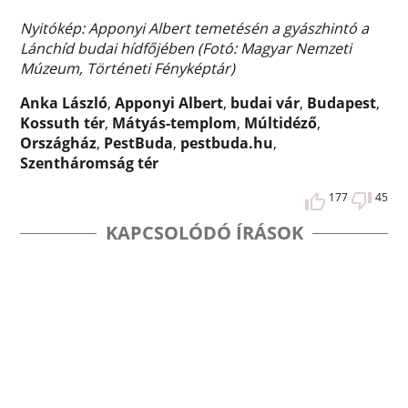
Nyitókép: Apponyi Albert temetésén a gyászhintó a
Lánchíd budai hídfőjében (Fotó: Magyar Nemzeti
Múzeum, Történeti Fényképtár)
Anka László
,
Apponyi Albert
,
budai vár
,
Budapest
,
Kossuth tér
,
Mátyás-templom
,
Múltidéző
,
Országház
,
PestBuda
,
pestbuda.hu
,
Szentháromság tér
177
45
KAPCSOLÓDÓ ÍRÁSOK