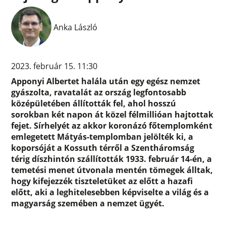
Anka László
2023. február 15. 11:30
Apponyi Albertet halála után egy egész nemzet
gyászolta, ravatalát az ország legfontosabb
középületében állították fel, ahol hosszú
sorokban két napon át közel félmillióan hajtottak
fejet. Sírhelyét az akkor koronázó főtemplomként
emlegetett Mátyás-templomban jelölték ki, a
koporsóját a Kossuth térről a Szentháromság
térig díszhintón szállították 1933. február 14-én, a
temetési menet útvonala mentén tömegek álltak,
hogy kifejezzék tiszteletüket az előtt a hazafi
előtt, aki a leghitelesebben képviselte a világ és a
magyarság szemében a nemzet ügyét.