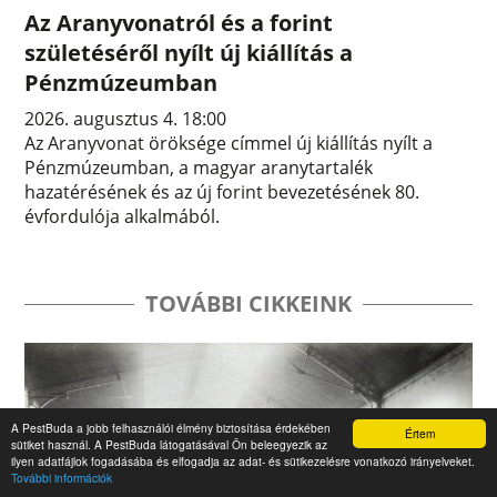
Az Aranyvonatról és a forint
születéséről nyílt új kiállítás a
Pénzmúzeumban
2026. augusztus 4. 18:00
Az Aranyvonat öröksége címmel új kiállítás nyílt a
Pénzmúzeumban, a magyar aranytartalék
hazatérésének és az új forint bevezetésének 80.
évfordulója alkalmából.
TOVÁBBI CIKKEINK
A PestBuda a jobb felhasználói élmény biztosítása érdekében
Értem
sütiket használ. A PestBuda látogatásával Ön beleegyezik az
ilyen adatfájlok fogadásába és elfogadja az adat- és sütikezelésre vonatkozó irányelveket.
További információk