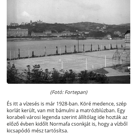
(Fotó: Fortepan)
És itt a vízesés is már 1928-ban. Köré medence, szép
korlát került, van mit bámulni a matrózblúzban. Egy
korabeli városi legenda szerint állítólag ide hozták az
előző évben kidőlt Normafa csonkját is, hogy a vízből
kicsapódó mész tartósítsa.