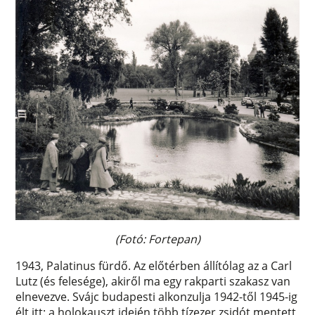
(Fotó: Fortepan)
1943, Palatinus fürdő. Az előtérben állítólag az a Carl
Lutz (és felesége), akiről ma egy rakparti szakasz van
elnevezve. Svájc budapesti alkonzulja 1942-től 1945-ig
élt itt: a holokauszt idején több tízezer zsidót mentett