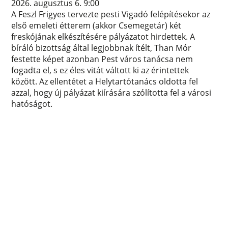
2026. augusztus 6. 9:00
A Feszl Frigyes tervezte pesti Vigadó felépítésekor az
első emeleti étterem (akkor Csemegetár) két
freskójának elkészítésére pályázatot hirdettek. A
bíráló bizottság által legjobbnak ítélt, Than Mór
festette képet azonban Pest város tanácsa nem
fogadta el, s ez éles vitát váltott ki az érintettek
között. Az ellentétet a Helytartótanács oldotta fel
azzal, hogy új pályázat kiírására szólította fel a városi
hatóságot.