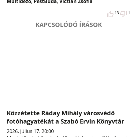
Múltidéző
,
PestBuda
,
Viczián Zsófia
13
1
KAPCSOLÓDÓ ÍRÁSOK
Közzétette Ráday Mihály városvédő
fotóhagyatékát a Szabó Ervin Könyvtár
2026. július 17. 20:00