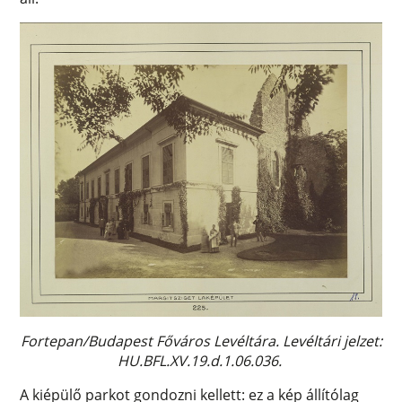
Fortepan/Budapest Főváros Levéltára. Levéltári jelzet:
HU.BFL.XV.19.d.1.06.036.
A kiépülő parkot gondozni kellett: ez a kép állítólag