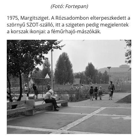
(Fotó: Fortepan)
1975, Margitsziget. A Rózsadombon elterpeszkedett a
szörnyű SZOT-szálló, itt a szigeten pedig megjelentek
a korszak ikonjai: a féműrhajó-mászókák.