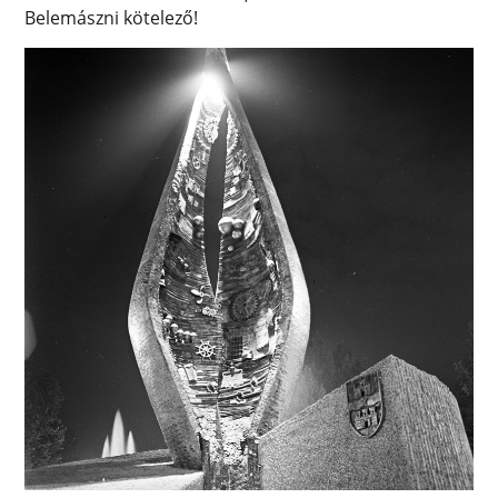
Belemászni kötelező!