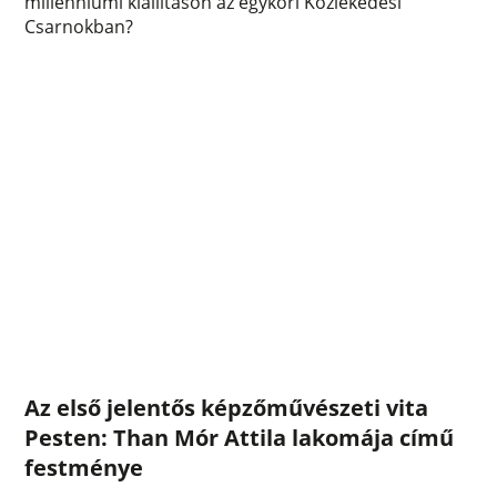
millenniumi kiállításon az egykori Közlekedési
Csarnokban?
Az első jelentős képzőművészeti vita
Pesten: Than Mór Attila lakomája című
festménye