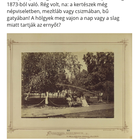
1873-ból való. Rég volt, na: a kertészek még
népviseletben, mezítláb vagy csizmában, bű
gatyában! A hölgyek meg vajon a nap vagy a slag
miatt tartják az ernyőt?