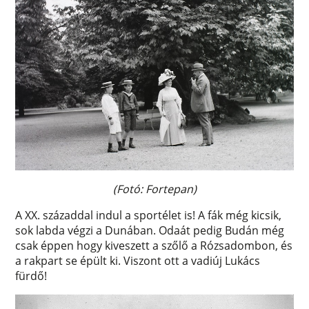
(Fotó: Fortepan)
A XX. századdal indul a sportélet is! A fák még kicsik,
sok labda végzi a Dunában. Odaát pedig Budán még
csak éppen hogy kiveszett a szőlő a Rózsadombon, és
a rakpart se épült ki. Viszont ott a vadiúj Lukács
fürdő!