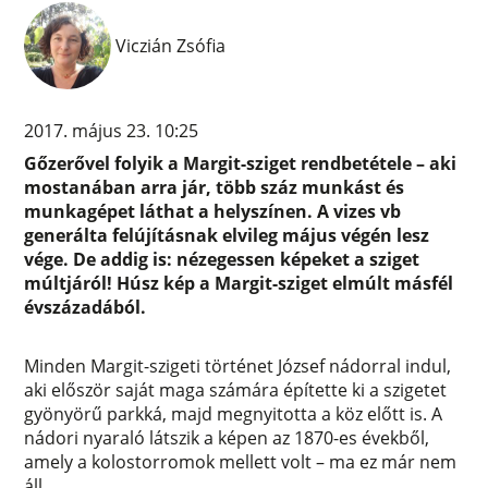
Viczián Zsófia
2017. május 23. 10:25
Gőzerővel folyik a Margit-sziget rendbetétele – aki
mostanában arra jár, több száz munkást és
munkagépet láthat a helyszínen. A vizes vb
generálta felújításnak elvileg május végén lesz
vége. De addig is: nézegessen képeket a sziget
múltjáról! Húsz kép a Margit-sziget elmúlt másfél
évszázadából.
Minden Margit-szigeti történet József nádorral indul,
aki először saját maga számára építette ki a szigetet
gyönyörű parkká, majd megnyitotta a köz előtt is. A
nádori nyaraló látszik a képen az 1870-es évekből,
amely a kolostorromok mellett volt – ma ez már nem
áll.