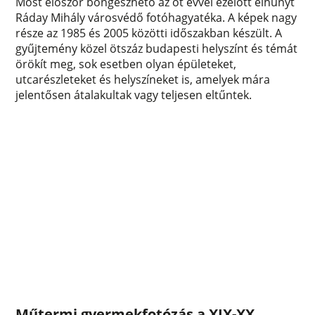
Most először böngészhető az öt évvel ezelőtt elhunyt
Ráday Mihály városvédő fotóhagyatéka. A képek nagy
része az 1985 és 2005 közötti időszakban készült. A
gyűjtemény közel ötszáz budapesti helyszínt és témát
örökít meg, sok esetben olyan épületeket,
utcarészleteket és helyszíneket is, amelyek mára
jelentősen átalakultak vagy teljesen eltűntek.
Műtermi gyermekfotózás a XIX-XX.