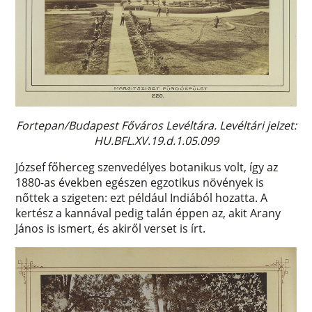
Fortepan/Budapest Főváros Levéltára. Levéltári jelzet:
HU.BFL.XV.19.d.1.05.099
József főherceg szenvedélyes botanikus volt, így az
1880-as években egészen egzotikus növények is
nőttek a szigeten: ezt például Indiából hozatta. A
kertész a kannával pedig talán éppen az, akit Arany
János is ismert, és akiről verset is írt.