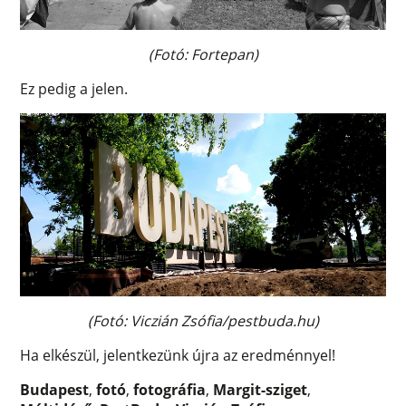
(Fotó: Fortepan)
Ez pedig a jelen.
(Fotó: Viczián Zsófia/pestbuda.hu)
Ha elkészül, jelentkezünk újra az eredménnyel!
Budapest
,
fotó
,
fotográfia
,
Margit-sziget
,