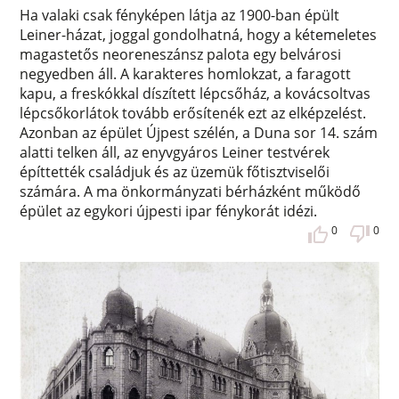
Ha valaki csak fényképen látja az 1900-ban épült
Leiner-házat, joggal gondolhatná, hogy a kétemeletes
magastetős neoreneszánsz palota egy belvárosi
negyedben áll. A karakteres homlokzat, a faragott
kapu, a freskókkal díszített lépcsőház, a kovácsoltvas
lépcsőkorlátok tovább erősítenék ezt az elképzelést.
Azonban az épület Újpest szélén, a Duna sor 14. szám
alatti telken áll, az enyvgyáros Leiner testvérek
építtették családjuk és az üzemük főtisztviselői
számára. A ma önkormányzati bérházként működő
épület az egykori újpesti ipar fénykorát idézi.
0
0