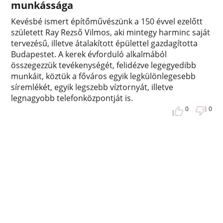
munkássága
Kevésbé ismert építőművészünk a 150 évvel ezelőtt
született Ray Rezső Vilmos, aki mintegy harminc saját
tervezésű, illetve átalakított épülettel gazdagította
Budapestet. A kerek évforduló alkalmából
összegezzük tevékenységét, felidézve legegyedibb
munkáit, köztük a főváros egyik legkülönlegesebb
síremlékét, egyik legszebb víztornyát, illetve
legnagyobb telefonközpontját is.
0
0