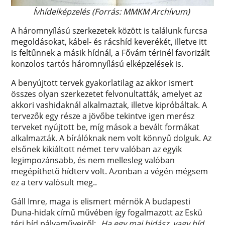
Ívhídelképzelés (Forrás: MMKM Archívum)
A háromnyílású szerkezetek között is találunk furcsa
megoldásokat, kábel- és rácshíd keverékét, illetve itt
is feltűnnek a másik hídnál, a Fővám térinél favorizált
konzolos tartós háromnyílású elképzelések is.
A benyújtott tervek gyakorlatilag az akkor ismert
összes olyan szerkezetet felvonultatták, amelyet az
akkori vashidaknál alkalmaztak, illetve kipróbáltak. A
tervezők egy része a jövőbe tekintve igen merész
terveket nyújtott be, míg mások a bevált formákat
alkalmazták. A bírálóknak nem volt könnyű dolguk. Az
elsőnek kikiáltott német terv valóban az egyik
legimpozánsabb, és nem mellesleg valóban
megépíthető hídterv volt. Azonban a végén mégsem
ez a terv valósult meg..
Gáll Imre, maga is elismert mérnök A budapesti
Duna-hidak című művében így fogalmazott az Eskü
téri híd pályaműveiről:
„Ha egy mai hidász, vagy híd