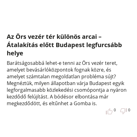
Az Örs vezér tér különös arcai –
Átalakítás előtt Budapest legfurcsább
helye
Barátságosabbá lehet-e tenni az Örs vezér teret,
amelyet bevásárlóközpontok fognak közre, és
amelyet számtalan megoldatlan probléma sújt?
Megnéztük, milyen állapotban várja Budapest egyik
legforgalmasabb közlekedési csomópontja a nyáron
kezdődő felújítást. A bódésor elbontása már
megkezdődött, és eltűnhet a Gomba is.
0
0