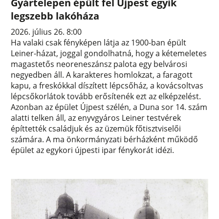
Gyártelepen épült fel Újpest egyik
legszebb lakóháza
2026. július 26. 8:00
Ha valaki csak fényképen látja az 1900-ban épült
Leiner-házat, joggal gondolhatná, hogy a kétemeletes
magastetős neoreneszánsz palota egy belvárosi
negyedben áll. A karakteres homlokzat, a faragott
kapu, a freskókkal díszített lépcsőház, a kovácsoltvas
lépcsőkorlátok tovább erősítenék ezt az elképzelést.
Azonban az épület Újpest szélén, a Duna sor 14. szám
alatti telken áll, az enyvgyáros Leiner testvérek
építtették családjuk és az üzemük főtisztviselői
számára. A ma önkormányzati bérházként működő
épület az egykori újpesti ipar fénykorát idézi.