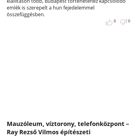
kiállításon több, Budapest történetéhez kapcsolódó
emlék is szerepelt a hun fejedelemmel
összefüggésben.
0
0
Mauzóleum, víztorony, telefonközpont –
Ray Rezső Vilmos építészeti