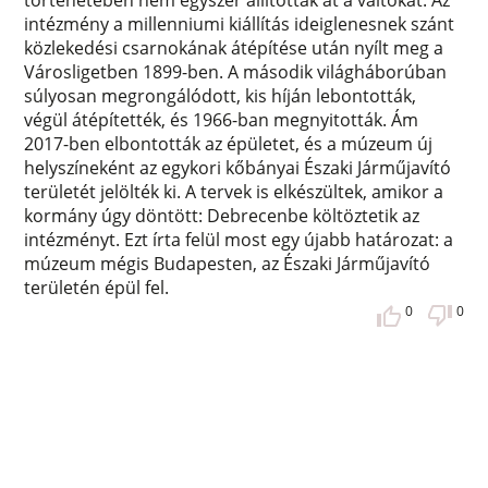
intézmény a millenniumi kiállítás ideiglenesnek szánt
közlekedési csarnokának átépítése után nyílt meg a
Városligetben 1899-ben. A második világháborúban
súlyosan megrongálódott, kis híján lebontották,
végül átépítették, és 1966-ban megnyitották. Ám
2017-ben elbontották az épületet, és a múzeum új
helyszíneként az egykori kőbányai Északi Járműjavító
területét jelölték ki. A tervek is elkészültek, amikor a
kormány úgy döntött: Debrecenbe költöztetik az
intézményt. Ezt írta felül most egy újabb határozat: a
múzeum mégis Budapesten, az Északi Járműjavító
területén épül fel.
0
0