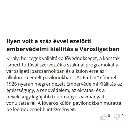
Ilyen volt a száz évvel ezelőtti
embervédelmi kiállítás a Városligetben
Királyi hercegek vállalták a fővédnökséget, a korszak
ismert tudósai szervezték a szakmai programokat a
városligeti Iparcsarnokban és a külön erre az
alkalomra emelt pavilonokban. „Az Ember” címmel
1926 nyarán megrendezett Embervédelmi Kiállítás az
egészségügy, a rendvédelem, az oktatás- és a
nevelésügy legújabb tudományos vívmányait
vonultatta fel. A főváros külön pavilonokban mutatta
be legmodernebb intézményeit.
0
0