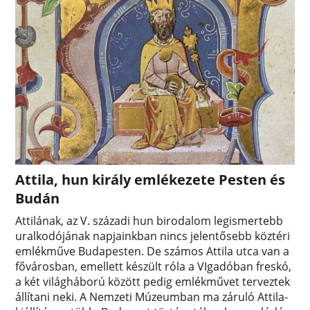
Attila, hun király emlékezete Pesten és
Budán
Attilának, az V. századi hun birodalom legismertebb
uralkodójának napjainkban nincs jelentősebb köztéri
emlékműve Budapesten. De számos Attila utca van a
fővárosban, emellett készült róla a VIgadóban freskó,
a két világháború között pedig emlékművet terveztek
állítani neki. A Nemzeti Múzeumban ma záruló Attila-