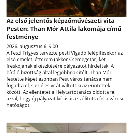
Az első jelentős képzőművészeti vita
Pesten: Than Mór Attila lakomája című
festménye
2026. augusztus 6. 9:00
A Feszl Frigyes tervezte pesti Vigadó felépítésekor az
első emeleti étterem (akkor Csemegetár) két
freskójának elkészítésére pályázatot hirdettek. A
bíráló bizottság által legjobbnak ítélt, Than Mór
festette képet azonban Pest város tanácsa nem
fogadta el, s ez éles vitát váltott ki az érintettek
között. Az ellentétet a Helytartótanács oldotta fel
azzal, hogy új pályázat kiírására szólította fel a városi
hatóságot.