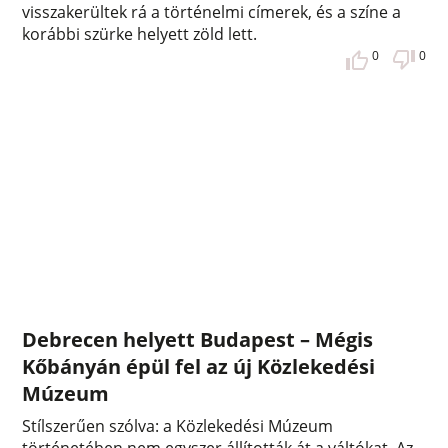
visszakerültek rá a történelmi címerek, és a színe a
korábbi szürke helyett zöld lett.
0
0
Debrecen helyett Budapest – Mégis
Kőbányán épül fel az új Közlekedési
Múzeum
Stílszerűen szólva: a Közlekedési Múzeum
történetében nem egyszer állították át a váltókat. Az