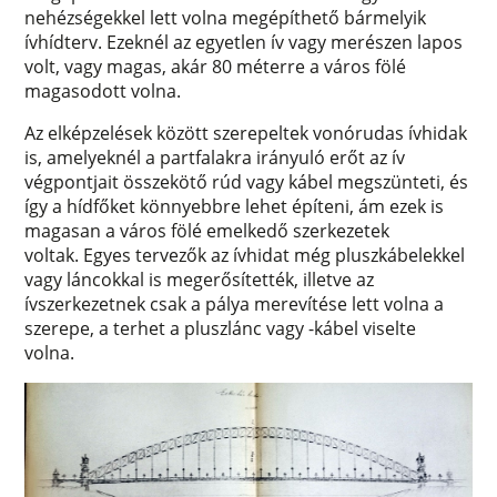
nehézségekkel lett volna megépíthető bármelyik
ívhídterv. Ezeknél az egyetlen ív vagy merészen lapos
volt, vagy magas, akár 80 méterre a város fölé
magasodott volna.
Az elképzelések között szerepeltek vonórudas ívhidak
is, amelyeknél a partfalakra irányuló erőt az ív
végpontjait összekötő rúd vagy kábel megszünteti, és
így a hídfőket könnyebbre lehet építeni, ám ezek is
magasan a város fölé emelkedő szerkezetek
voltak. Egyes tervezők az ívhidat még pluszkábelekkel
vagy láncokkal is megerősítették, illetve az
ívszerkezetnek csak a pálya merevítése lett volna a
szerepe, a terhet a pluszlánc vagy -kábel viselte
volna.