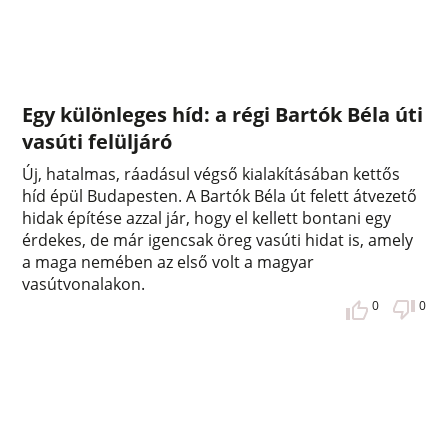
Egy különleges híd: a régi Bartók Béla úti
vasúti felüljáró
Új, hatalmas, ráadásul végső kialakításában kettős
híd épül Budapesten. A Bartók Béla út felett átvezető
hidak építése azzal jár, hogy el kellett bontani egy
érdekes, de már igencsak öreg vasúti hidat is, amely
a maga nemében az első volt a magyar
vasútvonalakon.
0
0