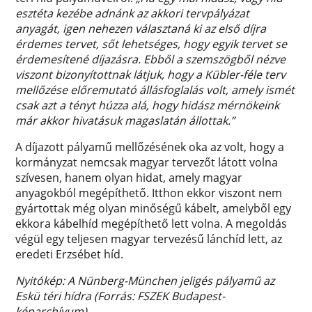
esztéta kezébe adnánk az akkori tervpályázat
anyagát, igen nehezen választaná ki az első díjra
érdemes tervet, sőt lehetséges, hogy egyik tervet se
érdemesítené díjazásra. Ebből a szemszögből nézve
viszont bizonyítottnak látjuk, hogy a Kübler-féle terv
mellőzése előremutató állásfoglalás volt, amely ismét
csak azt a tényt húzza alá, hogy hidász mérnökeink
már akkor hivatásuk magaslatán állottak.”
A díjazott pályamű mellőzésének oka az volt, hogy a
kormányzat nemcsak magyar tervezőt látott volna
szívesen, hanem olyan hidat, amely magyar
anyagokból megépíthető. Itthon ekkor viszont nem
gyártottak még olyan minőségű kábelt, amelyből egy
ekkora kábelhíd megépíthető lett volna. A megoldás
végül egy teljesen magyar tervezésű lánchíd lett, az
eredeti Erzsébet híd.
Nyitókép: A Nünberg-München jeligés pályamű az
Eskü téri hídra (Forrás: FSZEK Budapest-
képarchívum)