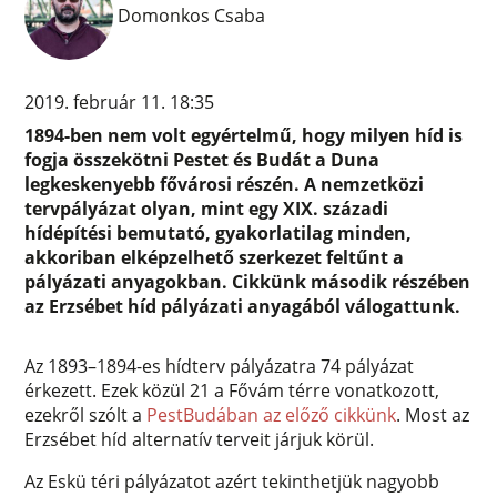
Domonkos Csaba
2019. február 11. 18:35
1894-ben nem volt egyértelmű, hogy milyen híd is
fogja összekötni Pestet és Budát a Duna
legkeskenyebb fővárosi részén. A nemzetközi
tervpályázat olyan, mint egy XIX. századi
hídépítési bemutató, gyakorlatilag minden,
akkoriban elképzelhető szerkezet feltűnt a
pályázati anyagokban. Cikkünk második részében
az Erzsébet híd pályázati anyagából válogattunk.
Az 1893–1894-es hídterv pályázatra 74 pályázat
érkezett. Ezek közül 21 a Fővám térre vonatkozott,
ezekről szólt a
PestBudában az előző cikkünk
. Most az
Erzsébet híd alternatív terveit járjuk körül.
Az Eskü téri pályázatot azért tekinthetjük nagyobb