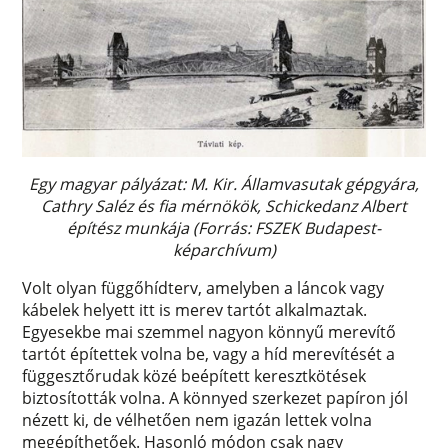
Egy magyar pályázat: M. Kir. Államvasutak gépgyára,
Cathry Saléz és fia mérnökök, Schickedanz Albert
építész munkája (Forrás: FSZEK Budapest-
képarchívum)
Volt olyan függőhídterv, amelyben a láncok vagy
kábelek helyett itt is merev tartót alkalmaztak.
Egyesekbe mai szemmel nagyon könnyű merevítő
tartót építettek volna be, vagy a híd merevítését a
függesztőrudak közé beépített keresztkötések
biztosították volna. A könnyed szerkezet papíron jól
nézett ki, de vélhetően nem igazán lettek volna
megépíthetőek. Hasonló módon csak nagy