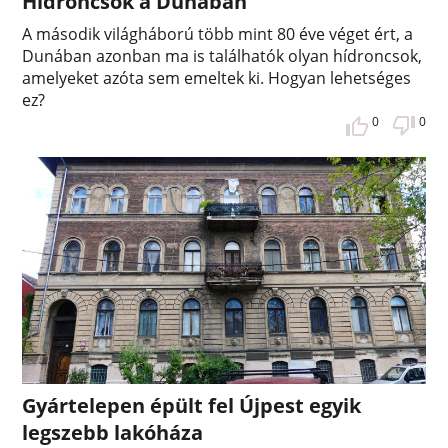
Hídroncsok a Dunában
A második világháború több mint 80 éve véget ért, a
Dunában azonban ma is találhatók olyan hídroncsok,
amelyeket azóta sem emeltek ki. Hogyan lehetséges
ez?
0
0
Gyártelepen épült fel Újpest egyik
legszebb lakóháza