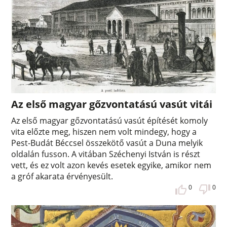
Az első magyar gőzvontatású vasút vitái
Az első magyar gőzvontatású vasút építését komoly
vita előzte meg, hiszen nem volt mindegy, hogy a
Pest-Budát Béccsel összekötő vasút a Duna melyik
oldalán fusson. A vitában Széchenyi István is részt
vett, és ez volt azon kevés esetek egyike, amikor nem
a gróf akarata érvényesült.
0
0