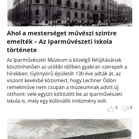
Ahol a mesterséget művészi szintre
emelték – Az Iparművészeti Iskola
története
Az Iparművészeti Múzeum a közelgő felújításának
köszönhetően az utóbbi időben gyakran szerepelt a
hírekben. Gyönyörű épületét 130 éve adták át, az
viszont kevésbé közismert, hogy Lechner Ödön
remekműve nem csupán a múzeumnak adott új
otthont: vele együtt költözött be az Iparművészeti
Iskola is, mely egy különálló intézmény volt.
0
0