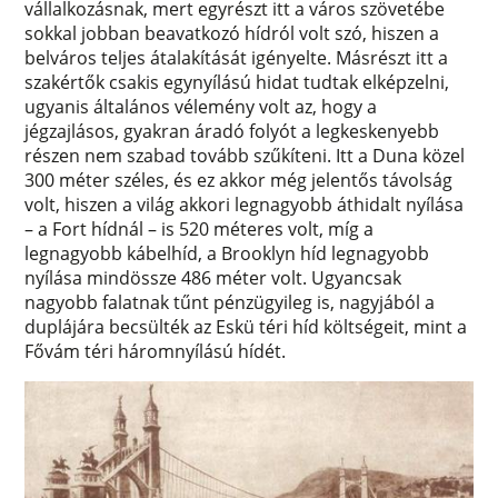
vállalkozásnak, mert egyrészt itt a város szövetébe
sokkal jobban beavatkozó hídról volt szó, hiszen a
belváros teljes átalakítását igényelte. Másrészt itt a
szakértők csakis egynyílású hidat tudtak elképzelni,
ugyanis általános vélemény volt az, hogy a
jégzajlásos, gyakran áradó folyót a legkeskenyebb
részen nem szabad tovább szűkíteni. Itt a Duna közel
300 méter széles, és ez akkor még jelentős távolság
volt, hiszen a világ akkori legnagyobb áthidalt nyílása
– a Fort hídnál – is 520 méteres volt, míg a
legnagyobb kábelhíd, a Brooklyn híd legnagyobb
nyílása mindössze 486 méter volt. Ugyancsak
nagyobb falatnak tűnt pénzügyileg is, nagyjából a
duplájára becsülték az Eskü téri híd költségeit, mint a
Fővám téri háromnyílású hídét.