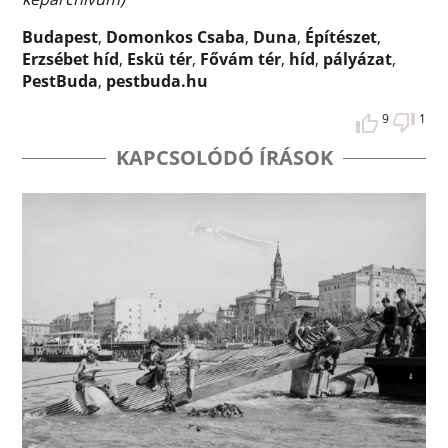
Budapest
,
Domonkos Csaba
,
Duna
,
Építészet
,
Erzsébet híd
,
Eskü tér
,
Fővám tér
,
híd
,
pályázat
,
PestBuda
,
pestbuda.hu
9
1
KAPCSOLÓDÓ ÍRÁSOK