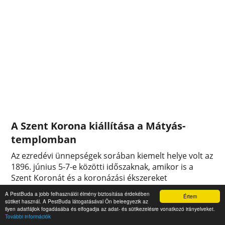
A Szent Korona kiállítása a Mátyás-
templomban
Az ezredévi ünnepségek sorában kiemelt helye volt az
1896. június 5-7-e közötti időszaknak, amikor is a
Szent Koronát és a koronázási ékszereket
közszemlére tették a Mátyás-templomban. Azonban a
A PestBuda a jobb felhasználói élmény biztosítása érdekében
Értem
korona átszállítását a királyi palotából egy technikai
sütiket használ. A PestBuda látogatásával Ön beleegyezik az
ilyen adatfájlok fogadásába és elfogadja az adat- és sütikezelésre vonatkozó irányelveket.
hiba akadályozta: a koronát rejtő láda egyik zárja nem
További információk
nyílt ki.