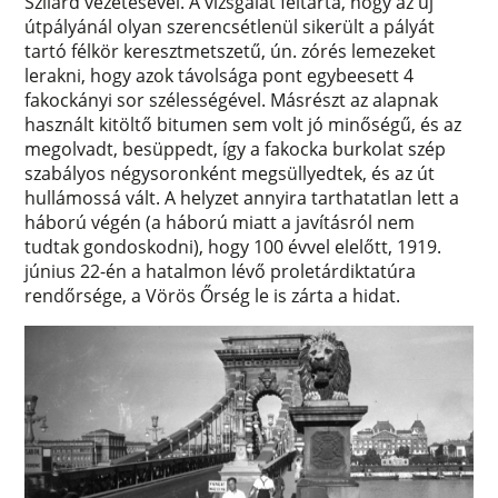
Szilárd vezetésével. A vizsgálat feltárta, hogy az új
útpályánál olyan szerencsétlenül sikerült a pályát
tartó félkör keresztmetszetű, ún. zórés lemezeket
lerakni, hogy azok távolsága pont egybeesett 4
fakockányi sor szélességével. Másrészt az alapnak
használt kitöltő bitumen sem volt jó minőségű, és az
megolvadt, besüppedt, így a fakocka burkolat szép
szabályos négysoronként megsüllyedtek, és az út
hullámossá vált. A helyzet annyira tarthatatlan lett a
háború végén (a háború miatt a javításról nem
tudtak gondoskodni), hogy 100 évvel elelőtt, 1919.
június 22-én a hatalmon lévő proletárdiktatúra
rendőrsége, a Vörös Őrség le is zárta a hidat.