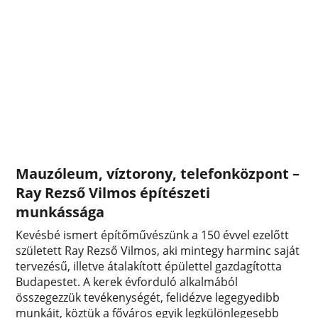
Mauzóleum, víztorony, telefonközpont –
Ray Rezső Vilmos építészeti
munkássága
Kevésbé ismert építőművészünk a 150 évvel ezelőtt
született Ray Rezső Vilmos, aki mintegy harminc saját
tervezésű, illetve átalakított épülettel gazdagította
Budapestet. A kerek évforduló alkalmából
összegezzük tevékenységét, felidézve legegyedibb
munkáit, köztük a főváros egyik legkülönlegesebb