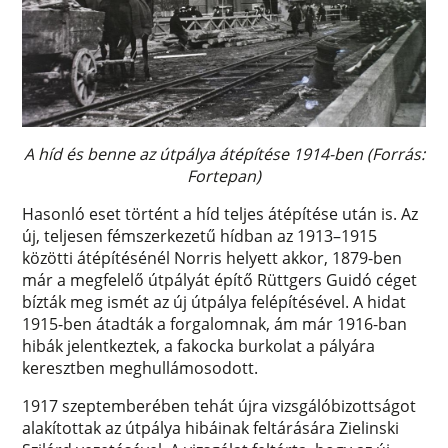
A híd és benne az útpálya átépítése 1914-ben (Forrás:
Fortepan)
Hasonló eset történt a híd teljes átépítése után is. Az
új, teljesen fémszerkezetű hídban az 1913–1915
közötti átépítésénél Norris helyett akkor, 1879-ben
már a megfelelő útpályát építő Rüttgers Guidó céget
bízták meg ismét az új útpálya felépítésével. A hidat
1915-ben átadták a forgalomnak, ám már 1916-ban
hibák jelentkeztek, a fakocka burkolat a pályára
keresztben meghullámosodott.
1917 szeptemberében tehát újra vizsgálóbizottságot
alakítottak az útpálya hibáinak feltárására Zielinski