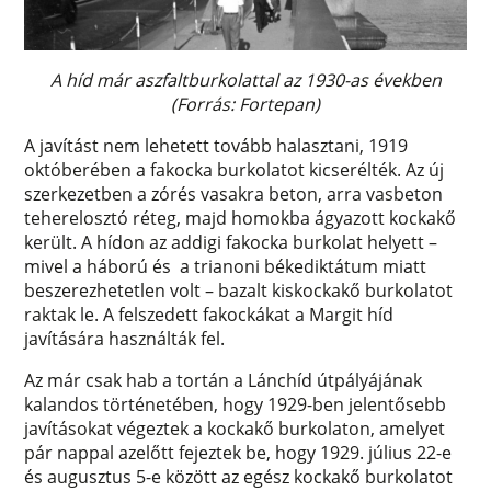
A híd már aszfaltburkolattal az 1930-as években
(Forrás: Fortepan)
A javítást nem lehetett tovább halasztani, 1919
októberében a fakocka burkolatot kicserélték. Az új
szerkezetben a zórés vasakra beton, arra vasbeton
teherelosztó réteg, majd homokba ágyazott kockakő
került. A hídon az addigi fakocka burkolat helyett –
mivel a háború és a trianoni békediktátum miatt
beszerezhetetlen volt – bazalt kiskockakő burkolatot
raktak le. A felszedett fakockákat a Margit híd
javítására használták fel.
Az már csak hab a tortán a Lánchíd útpályájának
kalandos történetében, hogy 1929-ben jelentősebb
javításokat végeztek a kockakő burkolaton, amelyet
pár nappal azelőtt fejeztek be, hogy 1929. július 22-e
és augusztus 5-e között az egész kockakő burkolatot