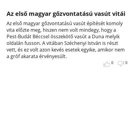
Az első magyar gőzvontatású vasút vitái
Az első magyar gőzvontatású vasút építését komoly
vita előzte meg, hiszen nem volt mindegy, hogy a
Pest-Budát Béccsel összekötő vasút a Duna melyik
oldalán fusson. A vitában Széchenyi István is részt
vett, és ez volt azon kevés esetek egyike, amikor nem
a gróf akarata érvényesült.
0
0