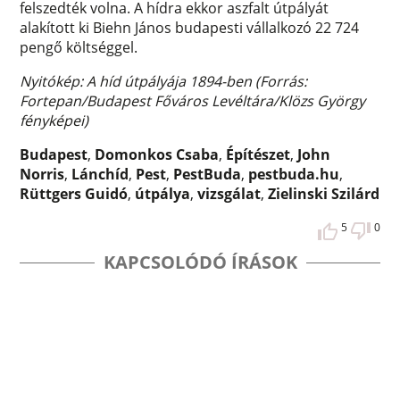
felszedték volna. A hídra ekkor aszfalt útpályát
alakított ki Biehn János budapesti vállalkozó 22 724
pengő költséggel.
Nyitókép: A híd útpályája 1894-ben (Forrás:
Fortepan/Budapest Főváros Levéltára/Klözs György
fényképei)
Budapest
,
Domonkos Csaba
,
Építészet
,
John
Norris
,
Lánchíd
,
Pest
,
PestBuda
,
pestbuda.hu
,
Rüttgers Guidó
,
útpálya
,
vizsgálat
,
Zielinski Szilárd
5
0
KAPCSOLÓDÓ ÍRÁSOK