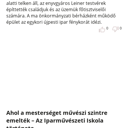
alatti telken áll, az enyvgyáros Leiner testvérek
építtették családjuk és az üzemük főtisztviselői
számára. A ma önkormányzati bérházként működő
épület az egykori újpesti ipar fénykorát idézi.
0
0
Ahol a mesterséget művészi szintre
emelték – Az Iparművészeti Iskola