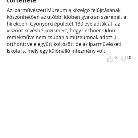
története
Az Iparművészeti Múzeum a közelgő felújításának
köszönhetően az utóbbi időben gyakran szerepelt a
hírekben. Gyönyörű épületét 130 éve adták át, az
viszont kevésbé közismert, hogy Lechner Ödön
remekműve nem csupán a múzeumnak adott új
otthont: vele együtt költözött be az Iparművészeti
Iskola is, mely egy különálló intézmény volt.
0
0