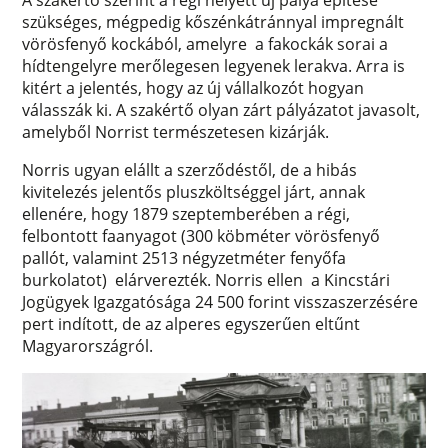
szükséges, mégpedig kőszénkátránnyal impregnált
vörösfenyő kockából, amelyre a fakockák sorai a
hídtengelyre merőlegesen legyenek lerakva. Arra is
kitért a jelentés, hogy az új vállalkozót hogyan
válasszák ki. A szakértő olyan zárt pályázatot javasolt,
amelyből Norrist természetesen kizárják.
Norris ugyan elállt a szerződéstől, de a hibás
kivitelezés jelentős pluszköltséggel járt, annak
ellenére, hogy 1879 szeptemberében a régi,
felbontott faanyagot (300 köbméter vörösfenyő
pallót, valamint 2513 négyzetméter fenyőfa
burkolatot) elárverezték. Norris ellen a Kincstári
Jogügyek Igazgatósága 24 500 forint visszaszerzésére
pert indított, de az alperes egyszerűen eltűnt
Magyarországról.