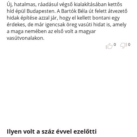
Új, hatalmas, ráadásul végső kialakításában kettős
híd épül Budapesten. A Bartók Béla út felett átvezető
hidak építése azzal jár, hogy el kellett bontani egy
érdekes, de már igencsak öreg vasúti hidat is, amely
a maga nemében az első volt a magyar
vasútvonalakon.
0
0
Ilyen volt a száz évvel ezelőtti