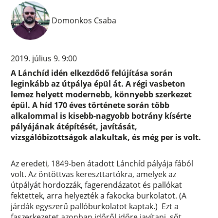
Domonkos Csaba
2019. július 9. 9:00
A Lánchíd idén elkezdődő felújítása során
leginkább az útpálya épül át. A régi vasbeton
lemez helyett modernebb, könnyebb szerkezet
épül. A híd 170 éves története során több
alkalommal is kisebb-nagyobb botrány kísérte
pályájának átépítését, javítását,
vizsgálóbizottságok alakultak, és még per is volt.
Az eredeti, 1849-ben átadott Lánchíd pályája fából
volt. Az öntöttvas kereszttartókra, amelyek az
útpályát hordozzák, fagerendázatot és pallókat
fektettek, arra helyezték a fakocka burkolatot. (A
járdák egyszerű pallóburkolatot kaptak.) Ezt a
faszerkezetet azonban időről időre javítani, sőt