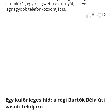
síremlékét, egyik legszebb víztornyát, illetve
legnagyobb telefonközpontját is.
0
0
Egy különleges híd: a régi Bartók Béla úti
vasúti felüljáró