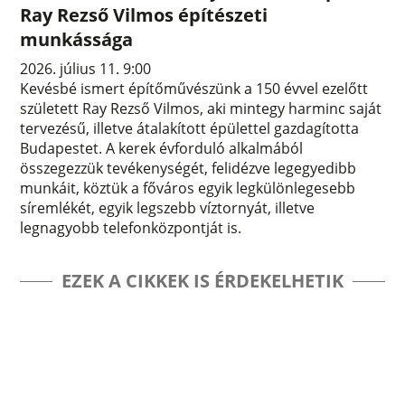
Ray Rezső Vilmos építészeti
munkássága
2026. július 11. 9:00
Kevésbé ismert építőművészünk a 150 évvel ezelőtt
született Ray Rezső Vilmos, aki mintegy harminc saját
tervezésű, illetve átalakított épülettel gazdagította
Budapestet. A kerek évforduló alkalmából
összegezzük tevékenységét, felidézve legegyedibb
munkáit, köztük a főváros egyik legkülönlegesebb
síremlékét, egyik legszebb víztornyát, illetve
legnagyobb telefonközpontját is.
EZEK A CIKKEK IS ÉRDEKELHETIK