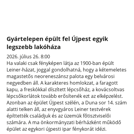
Gyártelepen épült fel Újpest egyik
legszebb lakóháza
2026. július 26. 8:00
Ha valaki csak fényképen látja az 1900-ban épült
Leiner-házat, joggal gondolhatná, hogy a kétemeletes
magastetős neoreneszánsz palota egy belvárosi
negyedben áll. A karakteres homlokzat, a faragott
kapu, a freskókkal díszített lépcsőház, a kovácsoltvas
lépcsőkorlátok tovább erősítenék ezt az elképzelést.
Azonban az épület Újpest szélén, a Duna sor 14. szám
alatti telken áll, az enyvgyáros Leiner testvérek
építtették családjuk és az üzemük főtisztviselői
számára. A ma önkormányzati bérházként működő
épület az egykori újpesti ipar fénykorát idézi.