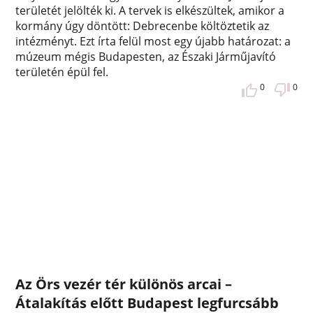
területét jelölték ki. A tervek is elkészültek, amikor a
kormány úgy döntött: Debrecenbe költöztetik az
intézményt. Ezt írta felül most egy újabb határozat: a
múzeum mégis Budapesten, az Északi Járműjavító
területén épül fel.
0
0
Az Örs vezér tér különös arcai –
Átalakítás előtt Budapest legfurcsább