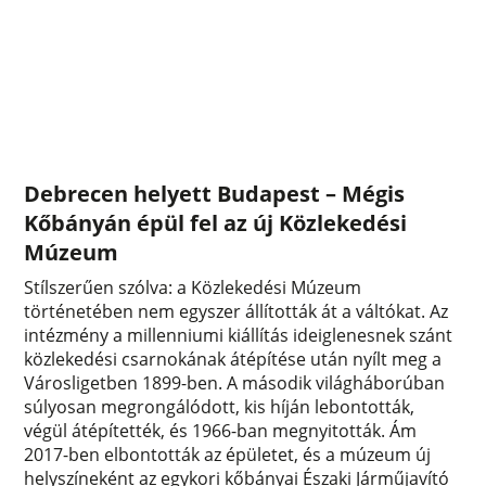
Debrecen helyett Budapest – Mégis
Kőbányán épül fel az új Közlekedési
Múzeum
Stílszerűen szólva: a Közlekedési Múzeum
történetében nem egyszer állították át a váltókat. Az
intézmény a millenniumi kiállítás ideiglenesnek szánt
közlekedési csarnokának átépítése után nyílt meg a
Városligetben 1899-ben. A második világháborúban
súlyosan megrongálódott, kis híján lebontották,
végül átépítették, és 1966-ban megnyitották. Ám
2017-ben elbontották az épületet, és a múzeum új
helyszíneként az egykori kőbányai Északi Járműjavító