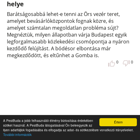
helye
Barátságosabbá lehet-e tenni az Örs vezér teret,
amelyet bevásárlóközpontok fognak közre, és
amelyet számtalan megoldatlan probléma sújt?
Megnéztük, milyen állapotban várja Budapest egyik
legforgalmasabb közlekedési csomópontja a nyáron
kezdődő felújítást. A bódésor elbontása már
megkezdődött, és eltűnhet a Gomba is.
0
0
A PestBuda a jobb felhasználói élmény biztosítása érdekében
Értem
sütiket használ. A PestBuda látogatásával Ön beleegyezik az
ilyen adatfájlok fogadásába és elfogadja az adat- és sütikezelésre vonatkozó irányelveket.
További információk