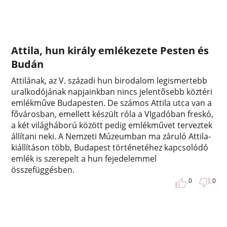
Attila, hun király emlékezete Pesten és
Budán
Attilának, az V. századi hun birodalom legismertebb
uralkodójának napjainkban nincs jelentősebb köztéri
emlékműve Budapesten. De számos Attila utca van a
fővárosban, emellett készült róla a VIgadóban freskó,
a két világháború között pedig emlékművet terveztek
állítani neki. A Nemzeti Múzeumban ma záruló Attila-
kiállításon több, Budapest történetéhez kapcsolódó
emlék is szerepelt a hun fejedelemmel
összefüggésben.
0
0