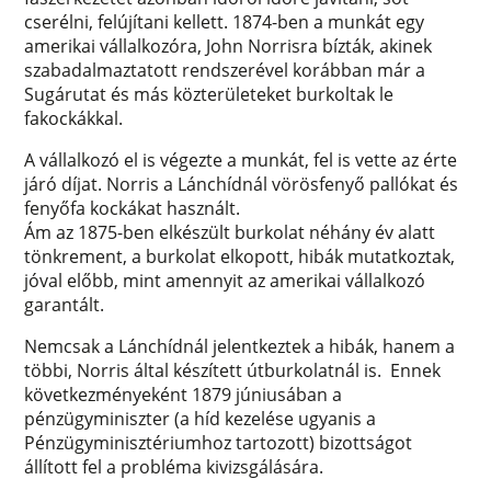
cserélni, felújítani kellett. 1874-ben a munkát egy
amerikai vállalkozóra, John Norrisra bízták, akinek
szabadalmaztatott rendszerével korábban már a
Sugárutat és más közterületeket burkoltak le
fakockákkal.
A vállalkozó el is végezte a munkát, fel is vette az érte
járó díjat. Norris a Lánchídnál vörösfenyő pallókat és
fenyőfa kockákat használt.
Ám az 1875-ben elkészült burkolat néhány év alatt
tönkrement, a burkolat elkopott, hibák mutatkoztak,
jóval előbb, mint amennyit az amerikai vállalkozó
garantált.
Nemcsak a Lánchídnál jelentkeztek a hibák, hanem a
többi, Norris által készített útburkolatnál is. Ennek
következményeként 1879 júniusában a
pénzügyminiszter (a híd kezelése ugyanis a
Pénzügyminisztériumhoz tartozott) bizottságot
állított fel a probléma kivizsgálására.