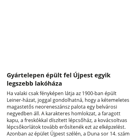
Gyártelepen épült fel Újpest egyik
legszebb lakóháza
Ha valaki csak fényképen látja az 1900-ban épült
Leiner-házat, joggal gondolhatná, hogy a kétemeletes
magastetős neoreneszánsz palota egy belvárosi
negyedben áll. A karakteres homlokzat, a faragott
kapu, a freskókkal díszített lépcsőház, a kovácsoltvas
lépcsőkorlátok tovább erősítenék ezt az elképzelést.
Azonban az épület Újpest szélén, a Duna sor 14. szám