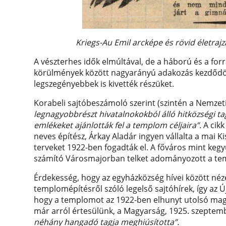
Kriegs-Au Emil arcképe és rövid életraj
A vészterhes idők elmúltával, de a háború és a fo
körülmények között nagyarányú adakozás kezdődöt
legszegényebbek is kivették részüket.
Korabeli sajtóbeszámoló szerint (szintén a Nemzet
legnagyobbrészt hivatalnokokból álló hitközségi t
emlékeket ajánlották fel a templom céljaira”.
A cikk
neves építész, Árkay Aladár ingyen vállalta a mai K
terveket 1922-ben fogadták el. A főváros mint kegyú
számító Városmajorban telket adományozott a te
Érdekesség, hogy az egyházközség hívei között néze
templomépítésről szóló legelső sajtóhírek, így az Új
hogy a templomot az 1922-ben elhunyt utolsó magya
már arról értesülünk, a Magyarság, 1925. szeptemb
néhány hangadó tagja meghiúsította”.