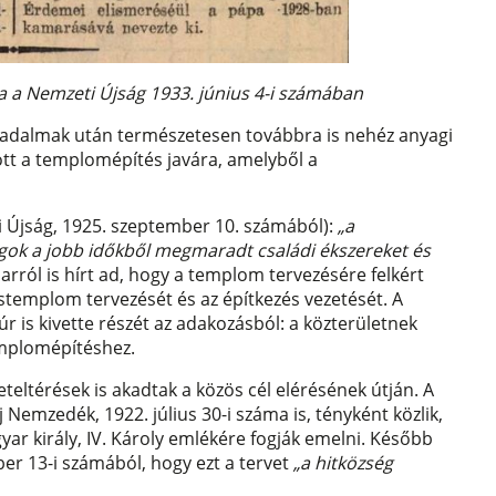
za a Nemzeti Újság 1933. június 4-i számában
rradalmak után természetesen továbbra is nehéz anyagi
t a templomépítés javára, amelyből a
i Újság, 1925. szeptember 10. számából):
„a
agok a jobb időkből megmaradt családi ékszereket és
 arról is hírt ad, hogy a templom tervezésére felkért
istemplom tervezését és az építkezés vezetését. A
r is kivette részét az adakozásból: a közterületnek
mplomépítéshez.
teltérések is akadtak a közös cél elérésének útján. A
 Nemzedék, 1922. július 30-i száma is, tényként közlik,
r király, IV. Károly emlékére fogják emelni. Később
er 13-i számából, hogy ezt a tervet
„a hitközség