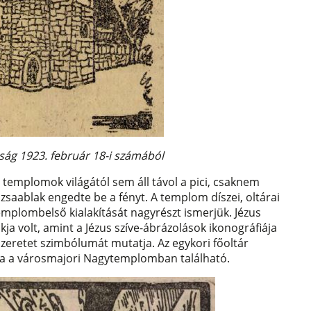
jság 1923. február 18-i számából
templomok világától sem áll távol a pici, csaknem
ózsaablak engedte be a fényt. A templom díszei, oltárai
emplombelső kialakítását nagyrészt ismerjük. Jézus
kja volt, amint a Jézus szíve-ábrázolások ikonográfiája
szeretet szimbólumát mutatja. Az egykori főoltár
ma a városmajori Nagytemplomban található.