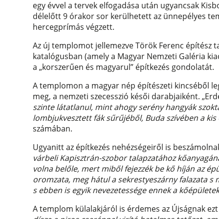
egy évvel a tervek elfogadása után ugyancsak Kis
délelőtt 9 órakor sor kerülhetett az ünnepélyes t
hercegprímás végzett.
Az új templomot jellemezve Török Ferenc építész tal
katalógusban (amely a Magyar Nemzeti Galéria kia
a „korszerűen és magyarul” építkezés gondolatát.
A templomon a magyar nép építészeti kincséből leg
meg, a nemzeti szecesszió késői darabjaiként. „Erd
szinte látatlanul, mint ahogy serény hangyák szokt
lombjukvesztett fák sűrűjéből, Buda szívében a kis
számában.
Ugyanitt az építkezés nehézségeiről is beszámolna
várbeli Kapisztrán-szobor talapzatához kőanyagának
volna belőle, mert miből fejezzék be kő híján az ép
oromzata, meg hátul a sekrestyeszárny falazata s m
s ebben is egyik nevezetessége ennek a kőépülete
A templom külalakjáról is érdemes az Újságnak ezt