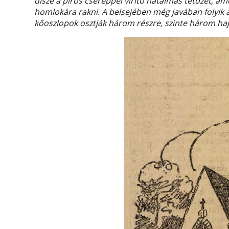
dísze a piros cseréppel virító hatalmas tetőzet, a
homlokára rakni. A belsejében még javában folyik
kőoszlopok osztják három részre, szinte három hajó