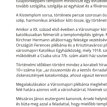
tulajdonképpeni templom mindössze egy évtizeden á
tovább szolgálta, szolgálja az egyházat és a főváros
A Kistemplom sorsa, története persze szorosan ös
szép, harmonikus árkádsor köti össze, így történetü
Amikor a XX. század első éveiben a Városmajor kör
katolikusaiban felmerült a templomépítés igénye. 
Kirchner Hermann altábornagy felesége vezetéséve
Országúti Ferences plébánia és a Krisztinavárosi p
városmajori Katolikus Egyházközség, mely 1918. 
működését a Csaba utca 7/b. szám alatti ház szu
Történelmi időkben történt mindez a korabeli híra
10-i száma írja:
„az összeomlás és a kettős forradal
őskeresztények katakombája, ahová vigaszt keresni
Megalakulásakor a Városmajori plébánia meglehetős
felé határa azonos volt a városhatárral, híveinek s
Mészáros János esztergomi kanonok, érseki helynök
és bízta meg azzal a feladattal, hogy mielőbb tem