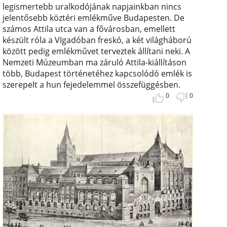
legismertebb uralkodójának napjainkban nincs
jelentősebb köztéri emlékműve Budapesten. De
számos Attila utca van a fővárosban, emellett
készült róla a VIgadóban freskó, a két világháború
között pedig emlékművet terveztek állítani neki. A
Nemzeti Múzeumban ma záruló Attila-kiállításon
több, Budapest történetéhez kapcsolódó emlék is
szerepelt a hun fejedelemmel összefüggésben.
0
0