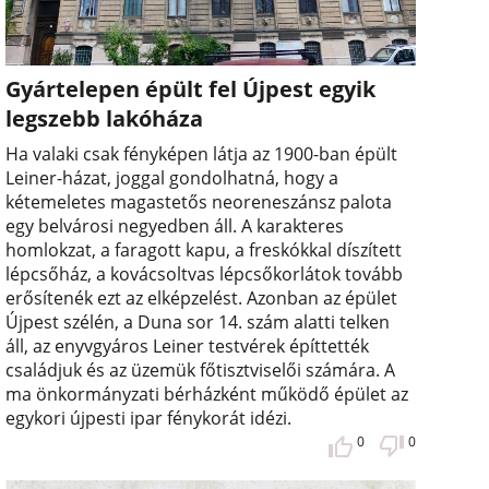
Gyártelepen épült fel Újpest egyik
legszebb lakóháza
Ha valaki csak fényképen látja az 1900-ban épült
Leiner-házat, joggal gondolhatná, hogy a
kétemeletes magastetős neoreneszánsz palota
egy belvárosi negyedben áll. A karakteres
homlokzat, a faragott kapu, a freskókkal díszített
lépcsőház, a kovácsoltvas lépcsőkorlátok tovább
erősítenék ezt az elképzelést. Azonban az épület
Újpest szélén, a Duna sor 14. szám alatti telken
áll, az enyvgyáros Leiner testvérek építtették
családjuk és az üzemük főtisztviselői számára. A
ma önkormányzati bérházként működő épület az
egykori újpesti ipar fénykorát idézi.
0
0