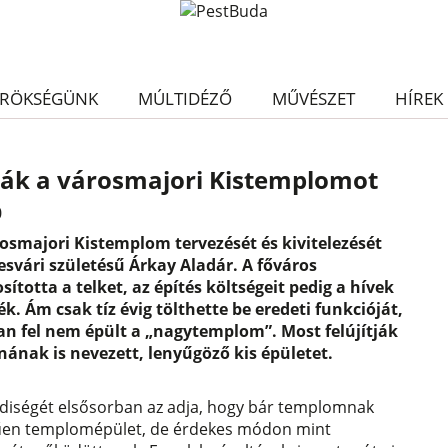
RÖKSÉGÜNK
MÚLTIDÉZŐ
MŰVÉSZET
HÍREK
tják a városmajori Kistemplomot
0
osmajori Kistemplom tervezését és kivitelezését
esvári születésű Árkay Aladár. A főváros
ította a telket, az építés költségeit pedig a hívek
. Ám csak tíz évig tölthette be eredeti funkcióját,
 fel nem épült a „nagytemplom”. Most felújítják
nának is nevezett, lenyűgöző kis épületet.
diségét elsősorban az adja, hogy bár templomnak
lműen templomépület, de érdekes módon mint