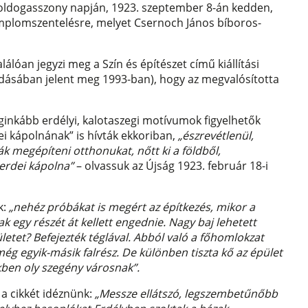
boldogasszony napján, 1923. szeptember 8-án kedden,
emplomszentelésre, melyet Csernoch János bíboros-
álóan jegyzi meg a Szín és építészet című kiállítási
dásában jelent meg 1993-ban), hogy az megvalósította
inkább erdélyi, kalotaszegi motívumok figyelhetők
ei kápolnának” is hívták ekkoriban,
„észrevétlenül,
ák megépíteni otthonukat, nőtt ki a földből,
 erdei kápolna”
– olvassuk az Újság 1923. február 18-i
k:
„nehéz próbákat is megért az építkezés, mikor a
 egy részét át kellett engednie. Nagy baj lehetett
ületet? Befejezték téglával. Abból való a főhomlokzat
ég egyik-másik falrész. De különben tiszta kő az épület
kben oly szegény városnak”.
 a cikkét idéznünk:
„Messze ellátszó, legszembetűnőbb