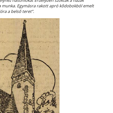
melyhez hasonlókat Erdélyben szoktak a házak
 a munka. Egymásra rakott apró kődobokból emelt
ra a belső teret”.