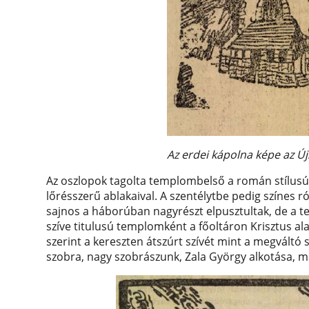
Az erdei kápolna képe az Ú
Az oszlopok tagolta templombelső a román stílusú 
lőrésszerű ablakaival. A szentélytbe pedig színes r
sajnos a háborúban nagyrészt elpusztultak, de a t
szíve titulusú templomként a főoltáron Krisztus ala
szerint a kereszten átszúrt szívét mint a megváltó 
szobra, nagy szobrászunk, Zala György alkotása, 