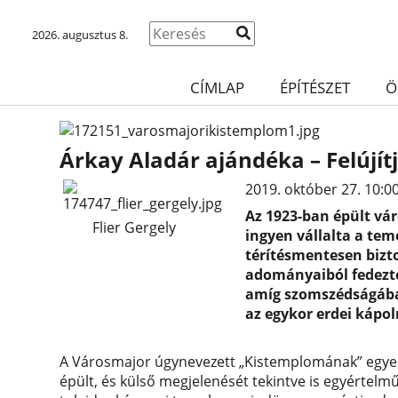
2026. augusztus 8.
CÍMLAP
ÉPÍTÉSZET
Ö
Árkay Aladár ajándéka – Felújí
2019. október 27. 10:0
Az 1923-ban épült vár
Flier Gergely
ingyen vállalta a tem
térítésmentesen biztos
adományaiból fedezték
amíg szomszédságában
az egykor erdei kápol
A Városmajor úgynevezett „Kistemplomának” egye
épült, és külső megjelenését tekintve is egyérte