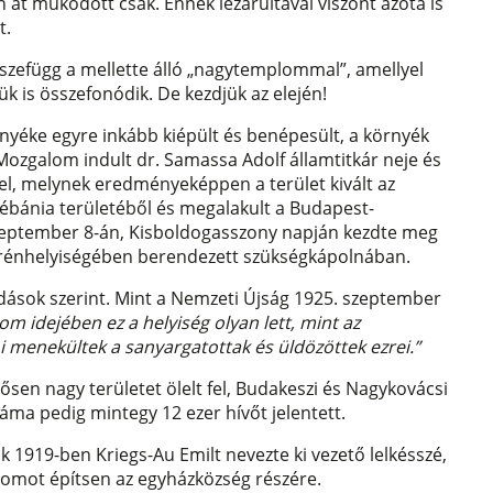
t működött csak. Ennek lezárultával viszont azóta is
t.
szefügg a mellette álló „nagytemplommal”, amellyel
k is összefonódik. De kezdjük az elején!
nyéke egyre inkább kiépült és benépesült, a környék
Mozgalom indult dr. Samassa Adolf államtitkár neje és
l, melynek eredményeképpen a terület kivált az
lébánia területéből és megalakult a Budapest-
szeptember 8-án, Kisboldogasszony napján kezdte meg
terénhelyiségében berendezett szükségkápolnában.
dások szerint. Mint a Nemzeti Újság 1925. szeptember
om idejében ez a helyiség olyan lett, mint az
 menekültek a sanyargatottak és üldözöttek ezrei.”
en nagy területet ölelt fel, Budakeszi és Nagykovácsi
záma pedig mintegy 12 ezer hívőt jelentett.
 1919-ben Kriegs-Au Emilt nevezte ki vezető lelkésszé,
plomot építsen az egyházközség részére.