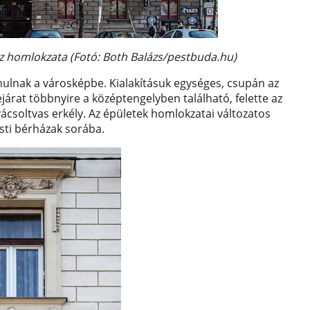
z homlokzata (Fotó: Both Balázs/pestbuda.hu)
ulnak a városképbe. Kialakításuk egységes, csupán az
ejárat többnyire a középtengelyben található, felette az
csoltvas erkély. Az épületek homlokzatai változatos
sti bérházak sorába.