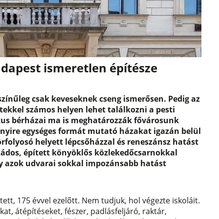
Budapest ismeretlen építésze
színűleg csak keveseknek cseng ismerősen. Pedig az
etekkel számos helyen lehet találkozni a pesti
kus bérházai ma is meghatározzák fővárosunk
bbnyire egységes formát mutató házakat igazán belül
örfolyosó helyett lépcsőházzal és reneszánsz hatást
kádos, épített könyöklős közlekedőcsarnokkal
így azok udvarai sokkal impozánsabb hatást
ett, 175 évvel ezelőtt. Nem tudjuk, hol végezte iskoláit.
t, átépítéseket, fészer, padlásfeljáró, raktár,