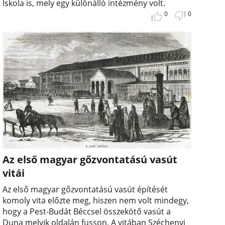
Iskola is, mely egy különálló intézmény volt.
0
0
Az első magyar gőzvontatású vasút
vitái
Az első magyar gőzvontatású vasút építését
komoly vita előzte meg, hiszen nem volt mindegy,
hogy a Pest-Budát Béccsel összekötő vasút a
Duna melyik oldalán fusson. A vitában Széchenyi