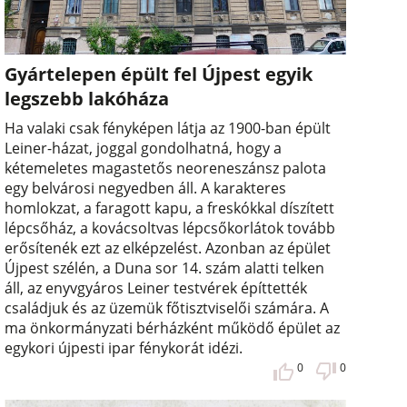
Gyártelepen épült fel Újpest egyik
legszebb lakóháza
Ha valaki csak fényképen látja az 1900-ban épült
Leiner-házat, joggal gondolhatná, hogy a
kétemeletes magastetős neoreneszánsz palota
egy belvárosi negyedben áll. A karakteres
homlokzat, a faragott kapu, a freskókkal díszített
lépcsőház, a kovácsoltvas lépcsőkorlátok tovább
erősítenék ezt az elképzelést. Azonban az épület
Újpest szélén, a Duna sor 14. szám alatti telken
áll, az enyvgyáros Leiner testvérek építtették
családjuk és az üzemük főtisztviselői számára. A
ma önkormányzati bérházként működő épület az
egykori újpesti ipar fénykorát idézi.
0
0