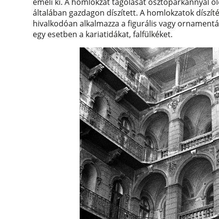
emeli ki. A homlokzat tagolását osztópárkánnyal ol
általában gazdagon díszített. A homlokzatok díszíté
hivalkodóan alkalmazza a figurális vagy ornamentális
egy esetben a kariatidákat, falfülkéket.