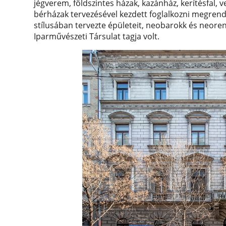
jégverem, földszintes házak, kazánház, kerítésfal, 
bérházak tervezésével kezdett foglalkozni megrendel
stílusában tervezte épületeit, neobarokk és neore
Iparművészeti Társulat tagja volt.