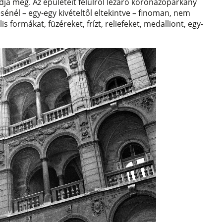
dja meg. Az épületeit felülről lezáró koronázópárkány
sénél – egy-egy kivételtől eltekintve – finoman, nem
 formákat, füzéreket, frízt, reliefeket, medalliont, egy-