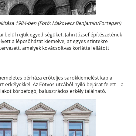
alakítása 1984-ben (Fotó: Makovecz Benjamin/Fortepan)
 belül rejtik egyediségüket. Jahn József építészetének
elyett a lépcsőházat kiemelve, az egyes szintekre
tervezett, amelyek kovácsoltvas korláttal ellátott
omemeletes bérháza erőteljes sarokkiemelést kap a
t erkélyekkel. Az Eötvös utcából nyíló bejárat felett – a
akot körbefogó, balusztrádos erkély található.