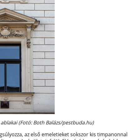
e ablakai (Fotó: Both Balázs/pestbuda.hu)
gsúlyozza, az első emeletieket sokszor kis timpanonnal