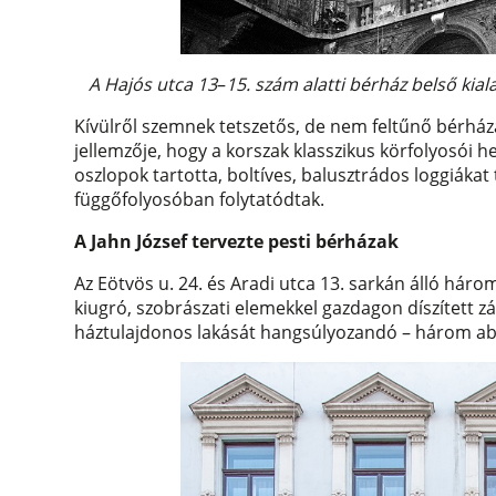
A Hajós utca 13
–
15. szám alatti bérház belső ki
Kívülről szemnek tetszetős, de nem feltűnő bérházai
jellemzője, hogy a korszak klasszikus körfolyosói h
oszlopok tartotta, boltíves, balusztrádos loggiákat 
függőfolyosóban folytatódtak.
A Jahn József tervezte pesti bérházak
Az Eötvös u. 24. és Aradi utca 13. sarkán álló hár
kiugró, szobrászati elemekkel gazdagon díszített zár
háztulajdonos lakását hangsúlyozandó – három abl