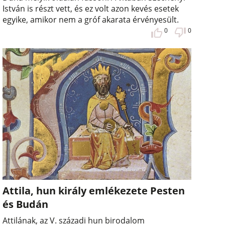
István is részt vett, és ez volt azon kevés esetek
egyike, amikor nem a gróf akarata érvényesült.
0
0
Attila, hun király emlékezete Pesten
és Budán
Attilának, az V. századi hun birodalom