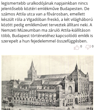
legismertebb uralkodójának napjainkban nincs
jelentősebb köztéri emlékműve Budapesten. De
számos Attila utca van a fővárosban, emellett
készült róla a VIgadóban freskó, a két világháború
között pedig emlékművet terveztek állítani neki. A
Nemzeti Múzeumban ma záruló Attila-kiállításon
több, Budapest történetéhez kapcsolódó emlék is
szerepelt a hun fejedelemmel összefüggésben.
0
0