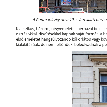
A Podmaniczky utca 19. szám alatti bérhá
Klasszikus, három-, négyemeletes bérházai belesim
osztásokkal, díszítésekkel kapnak saját formát. A b
első emeletet hangsúlyozandó kőkorlátos vagy ková
kialakításúak, de nem feltűnőek, beleolvadnak a pe