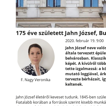
175 éve született Jahn József, 
2020. február 19. 9:00
Jahn József neve való
általa tervezett épül
belvárosban. Klasszi
képét. A kívülről tö
tette izgalmassá: a k
mutató loggiával, ár
tervezte bérházait, 
F. Nagy Veronika
keltenek.
Jahn József életéről keveset tudunk. 1845-ben szület
Fiatalabb korában a források szerint kisebb munkáka