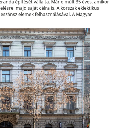
veranda építését vállalta. Már elmúlt 35 éves, amikor
ésre, majd saját célra is. A korszak eklektikus
neszánsz elemek felhasználásával. A Magyar