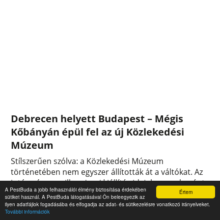
Debrecen helyett Budapest – Mégis
Kőbányán épül fel az új Közlekedési
Múzeum
Stílszerűen szólva: a Közlekedési Múzeum
történetében nem egyszer állították át a váltókat. Az
intézmény a millenniumi kiállítás ideiglenesnek szánt
A PestBuda a jobb felhasználói élmény biztosítása érdekében
Értem
közlekedési csarnokának átépítése után nyílt meg a
sütiket használ. A PestBuda látogatásával Ön beleegyezik az
Városligetben 1899-ben. A második világháborúban
ilyen adatfájlok fogadásába és elfogadja az adat- és sütikezelésre vonatkozó irányelveket.
További információk
súlyosan megrongálódott, kis híján lebontották,