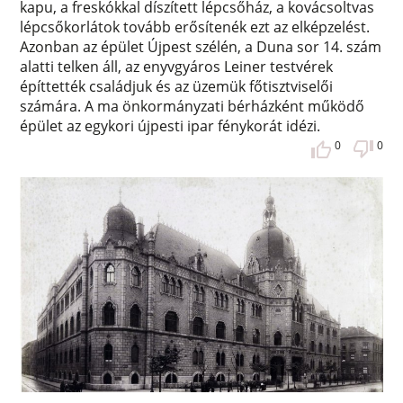
kapu, a freskókkal díszített lépcsőház, a kovácsoltvas
lépcsőkorlátok tovább erősítenék ezt az elképzelést.
Azonban az épület Újpest szélén, a Duna sor 14. szám
alatti telken áll, az enyvgyáros Leiner testvérek
építtették családjuk és az üzemük főtisztviselői
számára. A ma önkormányzati bérházként működő
épület az egykori újpesti ipar fénykorát idézi.
0
0