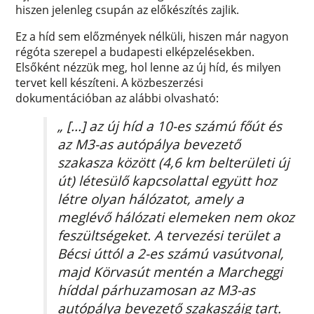
hiszen jelenleg csupán az előkészítés zajlik.
Ez a híd sem előzmények nélküli, hiszen már nagyon
régóta szerepel a budapesti elképzelésekben.
Elsőként nézzük meg, hol lenne az új híd, és milyen
tervet kell készíteni. A közbeszerzési
dokumentációban az alábbi olvasható:
„ [...] az új híd a 10-es számú főút és
az M3-as autópálya bevezető
szakasza között (4,6 km belterületi új
út) létesülő kapcsolattal együtt hoz
létre olyan hálózatot, amely a
meglévő hálózati elemeken nem okoz
feszültségeket. A tervezési terület a
Bécsi úttól a 2-es számú vasútvonal,
majd Körvasút mentén a Marcheggi
híddal párhuzamosan az M3-as
autópálya bevezető szakaszáig tart.