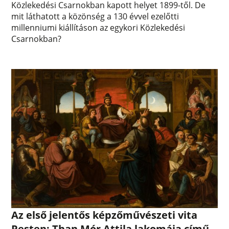
Közlekedési Csarnokban kapott helyet 1899-től. De
mit láthatott a közönség a 130 évvel ezelőtti
millenniumi kiállításon az egykori Közlekedési
Csarnokban?
Az első jelentős képzőművészeti vita
Pesten: Than Mór Attila lakomája című