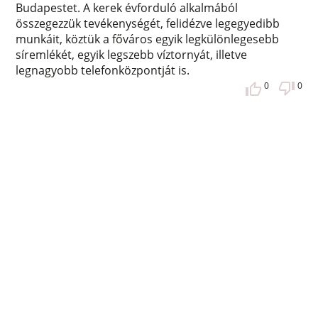
Budapestet. A kerek évforduló alkalmából
összegezzük tevékenységét, felidézve legegyedibb
munkáit, köztük a főváros egyik legkülönlegesebb
síremlékét, egyik legszebb víztornyát, illetve
legnagyobb telefonközpontját is.
0
0