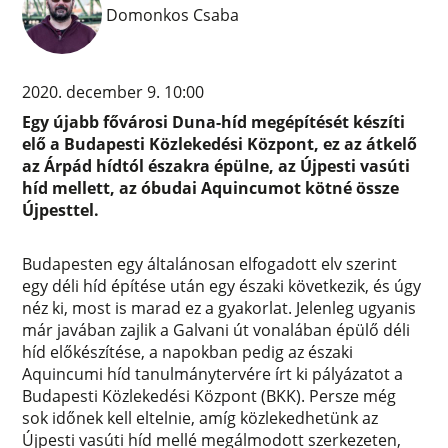
Domonkos Csaba
2020. december 9. 10:00
Egy újabb fővárosi Duna-híd megépítését készíti
elő a Budapesti Közlekedési Központ, ez az átkelő
az Árpád hídtól északra épülne, az Újpesti vasúti
híd mellett, az óbudai Aquincumot kötné össze
Újpesttel.
Budapesten egy általánosan elfogadott elv szerint
egy déli híd építése után egy északi következik, és úgy
néz ki, most is marad ez a gyakorlat. Jelenleg ugyanis
már javában zajlik a Galvani út vonalában épülő déli
híd előkészítése, a napokban pedig az északi
Aquincumi híd tanulmánytervére írt ki pályázatot a
Budapesti Közlekedési Központ (BKK). Persze még
sok időnek kell eltelnie, amíg közlekedhetünk az
Újpesti vasúti híd mellé megálmodott szerkezeten,