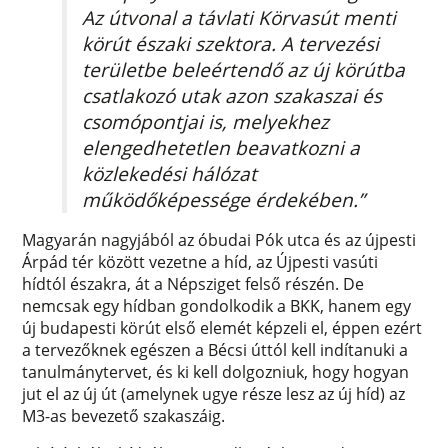
Az útvonal a távlati Körvasút menti
körút északi szektora. A tervezési
területbe beleértendő az új körútba
csatlakozó utak azon szakaszai és
csomópontjai is, melyekhez
elengedhetetlen beavatkozni a
közlekedési hálózat
működőképessége érdekében.”
Magyarán nagyjából az óbudai Pók utca és az újpesti
Árpád tér között vezetne a híd, az Újpesti vasúti
hídtól északra, át a Népsziget felső részén. De
nemcsak egy hídban gondolkodik a BKK, hanem egy
új budapesti körút első elemét képzeli el, éppen ezért
a tervezőknek egészen a Bécsi úttól kell indítanuki a
tanulmánytervet, és ki kell dolgozniuk, hogy hogyan
jut el az új út (amelynek ugye része lesz az új híd) az
M3-as bevezető szakaszáig.