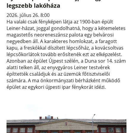
legszebb lakóháza
2026. július 26. 8:00
Ha valaki csak fényképen látja az 1900-ban épült
Leiner-házat, joggal gondolhatná, hogy a kétemeletes
magastetős neoreneszánsz palota egy belvárosi
negyedben áll. A karakteres homlokzat, a faragott
kapu, a freskókkal díszített lépcsőház, a kovácsoltvas
lépcsőkorlátok tovább erősítenék ezt az elképzelést.
Azonban az épület Újpest szélén, a Duna sor 14. szám
alatti telken áll, az enyvgyáros Leiner testvérek
építtették családjuk és az üzemük főtisztviselői
számára. A ma önkormányzati bérházként működő
épület az egykori újpesti ipar fénykorát idézi.