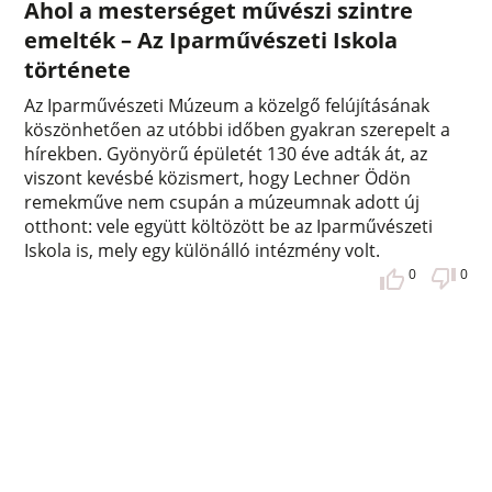
Ahol a mesterséget művészi szintre
emelték – Az Iparművészeti Iskola
története
Az Iparművészeti Múzeum a közelgő felújításának
köszönhetően az utóbbi időben gyakran szerepelt a
hírekben. Gyönyörű épületét 130 éve adták át, az
viszont kevésbé közismert, hogy Lechner Ödön
remekműve nem csupán a múzeumnak adott új
otthont: vele együtt költözött be az Iparművészeti
Iskola is, mely egy különálló intézmény volt.
0
0