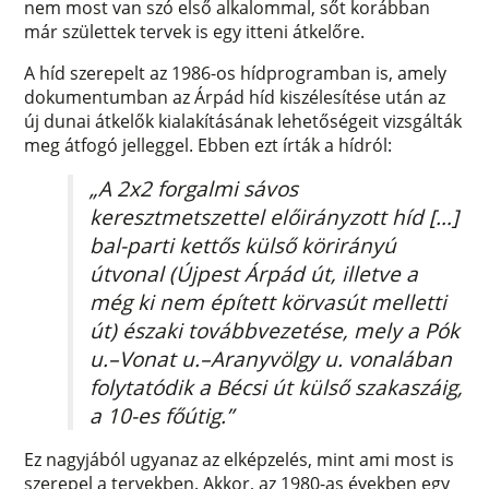
nem most van szó első alkalommal, sőt korábban
már születtek tervek is egy itteni átkelőre.
A híd szerepelt az 1986-os hídprogramban is, amely
dokumentumban az Árpád híd kiszélesítése után az
új dunai átkelők kialakításának lehetőségeit vizsgálták
meg átfogó jelleggel. Ebben ezt írták a hídról:
„A 2x2 forgalmi sávos
keresztmetszettel előirányzott híd […]
bal-parti kettős külső körirányú
útvonal (Újpest Árpád út, illetve a
még ki nem épített körvasút melletti
út) északi továbbvezetése, mely a Pók
u.–Vonat u.–Aranyvölgy u. vonalában
folytatódik a Bécsi út külső szakaszáig,
a 10-es főútig.”
Ez nagyjából ugyanaz az elképzelés, mint ami most is
szerepel a tervekben. Akkor, az 1980-as években egy