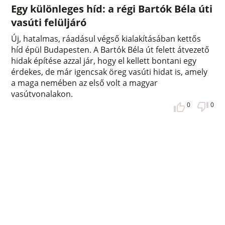
Egy különleges híd: a régi Bartók Béla úti
vasúti felüljáró
Új, hatalmas, ráadásul végső kialakításában kettős
híd épül Budapesten. A Bartók Béla út felett átvezető
hidak építése azzal jár, hogy el kellett bontani egy
érdekes, de már igencsak öreg vasúti hidat is, amely
a maga nemében az első volt a magyar
vasútvonalakon.
0
0