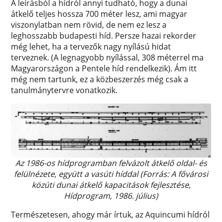
A leírásból a hídról annyi tudható, hogy a dunai
átkelő teljes hossza 700 méter lesz, ami magyar
viszonylatban nem rövid, de nem ez lesz a
leghosszabb budapesti híd. Persze hazai rekorder
még lehet, ha a tervezők nagy nyílású hidat
terveznek. (A legnagyobb nyílással, 308 méterrel ma
Magyarországon a Pentele híd rendelkezik). Ám itt
még nem tartunk, ez a közbeszerzés még csak a
tanulmánytervre vonatkozik.
Az 1986-os hídprogramban felvázolt átkelő oldal- és
felülnézete, együtt a vasúti híddal (Forrás: A fővárosi
közúti dunai átkelő kapacitások fejlesztése,
Hídprogram, 1986. július)
Természetesen, ahogy már írtuk, az Aquincumi hídról