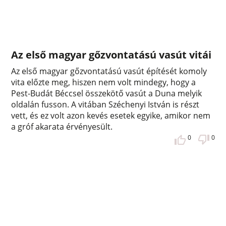
Az első magyar gőzvontatású vasút vitái
Az első magyar gőzvontatású vasút építését komoly
vita előzte meg, hiszen nem volt mindegy, hogy a
Pest-Budát Béccsel összekötő vasút a Duna melyik
oldalán fusson. A vitában Széchenyi István is részt
vett, és ez volt azon kevés esetek egyike, amikor nem
a gróf akarata érvényesült.
0
0