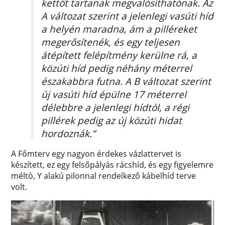
kettőt tartanak megvalósíthatónak. Az
A változat szerint a jelenlegi vasúti híd
a helyén maradna, ám a pilléreket
megerősítenék, és egy teljesen
átépített felépítmény kerülne rá, a
közúti híd pedig néhány méterrel
északabbra futna. A B változat szerint
új vasúti híd épülne 17 méterrel
délebbre a jelenlegi hídtól, a régi
pillérek pedig az új közúti hidat
hordoznák.”
A Főmterv egy nagyon érdekes vázlattervet is
készített, ez egy felsőpályás rácshíd, és egy figyelemre
méltó, Y alakú pilonnal rendelkező kábelhíd terve
volt.