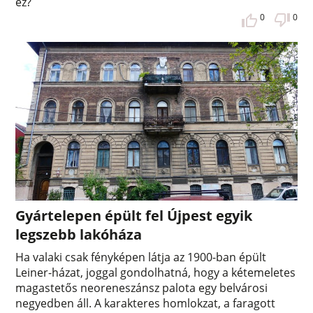
ez?
0
0
Gyártelepen épült fel Újpest egyik
legszebb lakóháza
Ha valaki csak fényképen látja az 1900-ban épült
Leiner-házat, joggal gondolhatná, hogy a kétemeletes
magastetős neoreneszánsz palota egy belvárosi
negyedben áll. A karakteres homlokzat, a faragott