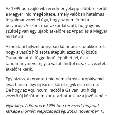
Az 1999-ben zajló vita eredményeképp előbbre került
a Megyeri híd megépítése, amely valóban hatalmas
forgalmat vezet el úgy, hogy az nem érinti a
belvárost. Viszont már akkor látszott, hogy igenis
szükség van egy újabb átkelőre az Árpád és a Megyeri
híd között.
A mostani helyzet annyiban különbözik az akkoritól,
hogy a vasúti híd azóta átépült, azaz az új közúti
Duna-híd attól függetlenül épülhet fel, és a
tanulmánytervet egy, a vasúti hídtól északra vezetett
átkelőre kérik.
Egy biztos, a tervezett híd nem városi autópályahíd
lesz, hanem egy új városi körút egyik első eleme.
De hogy az Aquincumi hídtól a Galvani úti hídig
vezető új körúton mikor utazhatunk, az a jövő zenéje.
Nyitókép: A Főmterv 1999-ben tervezett hídjának
látképe (Forrás: Népszabadság. 2000. november 4.)