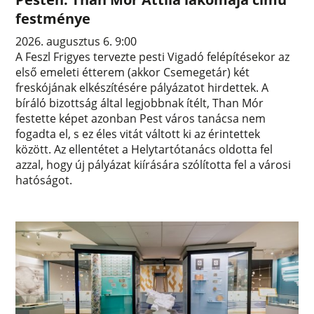
festménye
2026. augusztus 6. 9:00
A Feszl Frigyes tervezte pesti Vigadó felépítésekor az
első emeleti étterem (akkor Csemegetár) két
freskójának elkészítésére pályázatot hirdettek. A
bíráló bizottság által legjobbnak ítélt, Than Mór
festette képet azonban Pest város tanácsa nem
fogadta el, s ez éles vitát váltott ki az érintettek
között. Az ellentétet a Helytartótanács oldotta fel
azzal, hogy új pályázat kiírására szólította fel a városi
hatóságot.