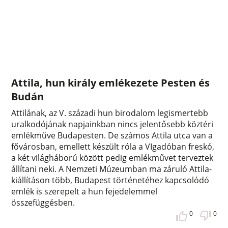
Attila, hun király emlékezete Pesten és
Budán
Attilának, az V. századi hun birodalom legismertebb
uralkodójának napjainkban nincs jelentősebb köztéri
emlékműve Budapesten. De számos Attila utca van a
fővárosban, emellett készült róla a VIgadóban freskó,
a két világháború között pedig emlékművet terveztek
állítani neki. A Nemzeti Múzeumban ma záruló Attila-
kiállításon több, Budapest történetéhez kapcsolódó
emlék is szerepelt a hun fejedelemmel
összefüggésben.
0
0