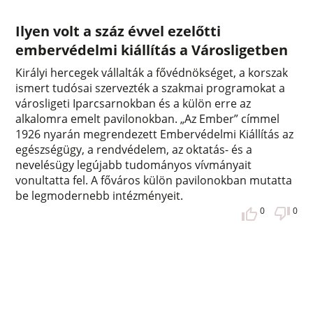
Ilyen volt a száz évvel ezelőtti
embervédelmi kiállítás a Városligetben
Királyi hercegek vállalták a fővédnökséget, a korszak
ismert tudósai szervezték a szakmai programokat a
városligeti Iparcsarnokban és a külön erre az
alkalomra emelt pavilonokban. „Az Ember” címmel
1926 nyarán megrendezett Embervédelmi Kiállítás az
egészségügy, a rendvédelem, az oktatás- és a
nevelésügy legújabb tudományos vívmányait
vonultatta fel. A főváros külön pavilonokban mutatta
be legmodernebb intézményeit.
0
0