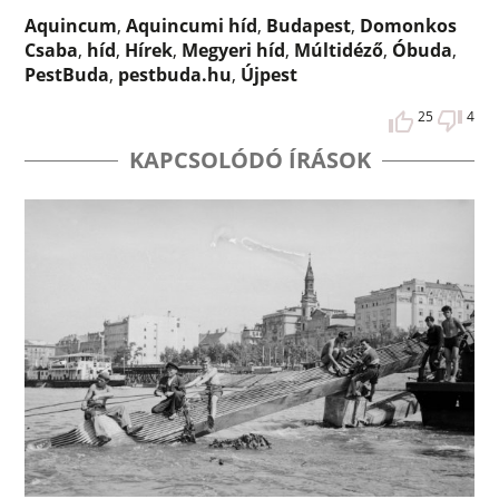
Aquincum
,
Aquincumi híd
,
Budapest
,
Domonkos
Csaba
,
híd
,
Hírek
,
Megyeri híd
,
Múltidéző
,
Óbuda
,
PestBuda
,
pestbuda.hu
,
Újpest
25
4
KAPCSOLÓDÓ ÍRÁSOK