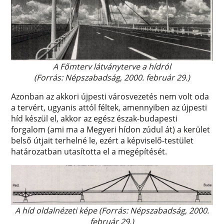
A Főmterv látványterve a hídról
(Forrás: Népszabadság, 2000. február 29.)
Azonban az akkori újpesti városvezetés nem volt oda
a tervért, ugyanis attól féltek, amennyiben az újpesti
híd készül el, akkor az egész észak-budapesti
forgalom (ami ma a Megyeri hídon zúdul át) a kerület
belső útjait terhelné le, ezért a képviselő-testület
határozatban utasította el a megépítését.
A híd oldalnézeti képe (Forrás: Népszabadság, 2000.
február 29.)