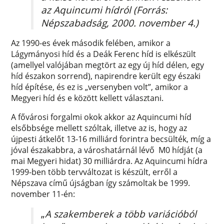
az Aquincumi hídról (Forrás:
Népszabadság, 2000. november 4.)
Az 1990-es évek második felében, amikor a
Lágymányosi híd és a Deák Ferenc híd is elkészült
(amellyel valójában megtört az egy új híd délen, egy
híd északon sorrend), napirendre került egy északi
híd építése, és ez is „versenyben volt”, amikor a
Megyeri híd és e között kellett választani.
A fővárosi forgalmi okok akkor az Aquincumi híd
elsőbbsége mellett szóltak, illetve az is, hogy az
újpesti átkelőt 13-16 milliárd forintra becsülték, míg a
jóval északabbra, a városhatárnál lévő M0 hídját (a
mai Megyeri hidat) 30 milliárdra. Az Aquincumi hídra
1999-ben több tervváltozat is készült, erről a
Népszava című újságban így számoltak be 1999.
november 11-én:
„
A szakemberek a több variációból