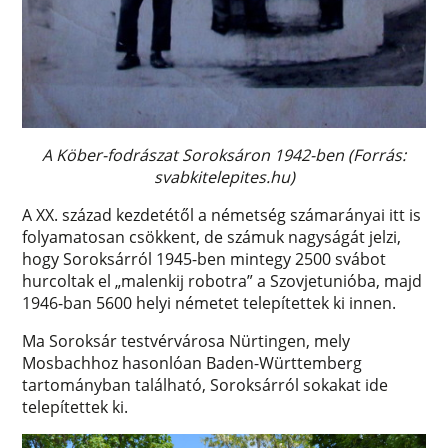
A Köber-fodrászat Soroksáron 1942-ben (Forrás:
svabkitelepites.hu)
A XX. század kezdetétől a németség számarányai itt is
folyamatosan csökkent, de számuk nagyságát jelzi,
hogy Soroksárról 1945-ben mintegy 2500 svábot
hurcoltak el „malenkij robotra” a Szovjetunióba, majd
1946-ban 5600 helyi németet telepítettek ki innen.
Ma Soroksár testvérvárosa Nürtingen, mely
Mosbachhoz hasonlóan Baden-Württemberg
tartományban található, Soroksárról sokakat ide
telepítettek ki.