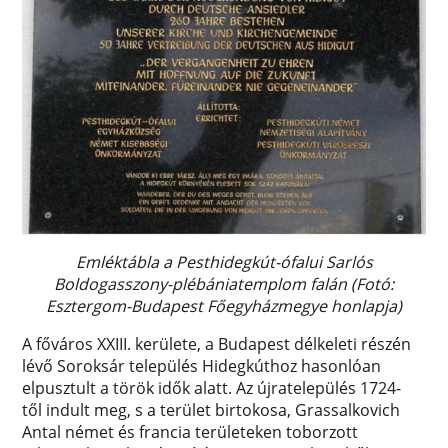
Emléktábla a Pesthidegkút-ófalui Sarlós
Boldogasszony-plébániatemplom falán (Fotó:
Esztergom-Budapest Főegyházmegye honlapja)
A főváros XXIII. kerülete, a Budapest délkeleti részén
lévő Soroksár település Hidegkúthoz hasonlóan
elpusztult a török idők alatt. Az újratelepülés 1724-
től indult meg, s a terület birtokosa, Grassalkovich
Antal német és francia területeken toborzott