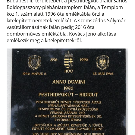
Budapest II. kerületében, a pesthidegkút-ófalui Sarlós
Boldogasszony-plébániatemplom falán, a Templom
köz 1. szám alatt 1996 óta emléktábla őrzi a
kitelepített németek emlékét. A szomszédos Sólymár
vasútállomásának falán pedig 2016 óta
domborműves emléktábla, Kovács Jenő alkotása
emlékezik meg a kitelepítettekről.