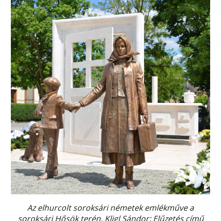
Az elhurcolt soroksári németek emlékműve a
soroksári Hősök terén. Kligl Sándor: Elűzetés című