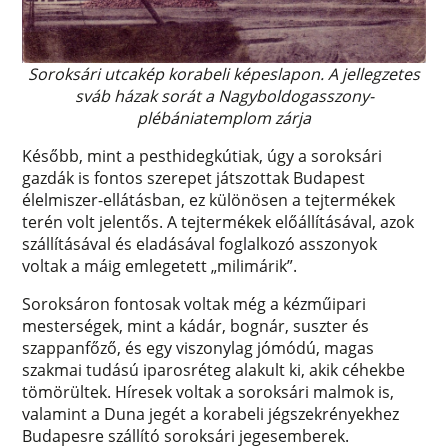
Soroksári utcakép korabeli képeslapon. A jellegzetes
sváb házak sorát a Nagyboldogasszony-
plébániatemplom zárja
Később, mint a pesthidegkútiak, úgy a soroksári
gazdák is fontos szerepet játszottak Budapest
élelmiszer-ellátásban, ez különösen a tejtermékek
terén volt jelentős. A tejtermékek előállításával, azok
szállításával és eladásával foglalkozó asszonyok
voltak a máig emlegetett „milimárik”.
Soroksáron fontosak voltak még a kézműipari
mesterségek, mint a kádár, bognár, suszter és
szappanfőző, és egy viszonylag jómódú, magas
szakmai tudású iparosréteg alakult ki, akik céhekbe
tömörültek. Híresek voltak a soroksári malmok is,
valamint a Duna jegét a korabeli jégszekrényekhez
Budapesre szállító soroksári jegesemberek.