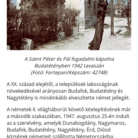
A Szent Péter és Pál fogadalmi kápolna
Budatétényben 1942 tavaszán
(Fotó: Fortepan/Képszám: 42748)
A XX. század elejétől, a települések lakosságának
növekedésével arányosan Budafok, Budatétény és
Nagytétény is mindinkább elveszítette német jellegét.
A németek II. világháborút követő kitelepítésének már
a második szakaszában, 1947. augusztus 25-én indult
az a szerelvény, amelyik Dunabogdány, Nagymaros,
Budafok, Budatétény, Nagytétény, Érd, Diósd
községek németjeit szállította Németországba.