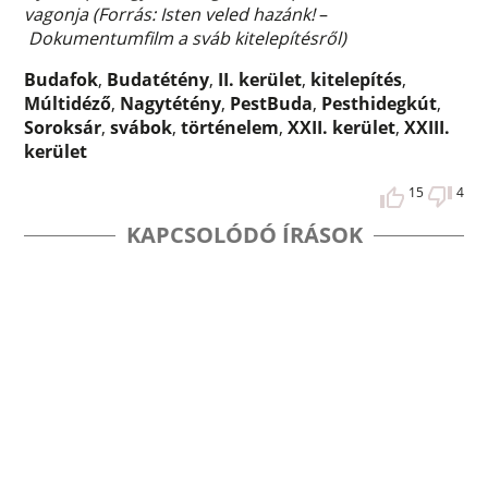
vagonja (Forrás: Isten veled hazánk!
–
Dokumentumfilm a sváb kitelepítésről)
Budafok
,
Budatétény
,
II. kerület
,
kitelepítés
,
Múltidéző
,
Nagytétény
,
PestBuda
,
Pesthidegkút
,
Soroksár
,
svábok
,
történelem
,
XXII. kerület
,
XXIII.
kerület
15
4
KAPCSOLÓDÓ ÍRÁSOK