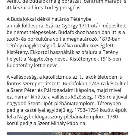
vetett, de Budafok máig borászati centrum maradt, s
itt készül a híres Törley pezsgő is.
A Budafokkal délről határos Téténybe
annak földesura, Száraz György 1711 után népesített
be német telepeseket. Budafokhoz hasonlóan itt is a
szőlő- és borkultúra volt a meghatározó. 1873-ban
Tétény nagyközségből kiválva önálló község lett
Kistétény. Ekkortól használták az ófalura a Tétény
helyett a Nagytétény nevet. Kistéténynek 1915-ben
Budatétény lett a neve.
A vallásosság, a katolicizmus az itt lakók életében is
fontos szerepet játszott. Budafokon 1743-ra készült el
a Szent Péter és Pál fogadalmi kápolna, majd mivel
ezt hamar kinőtte a vallásos közösség, 1755-re a jóval
nagyobb Szent Lipót-plébániatemplom, Tétényben
pedig a kastéllyal egyidejűleg, 1753–1754 között épült
fel a Nagyboldogasszony-plébániatemplom, 1780
körül pedig a Szent Mihály-kápolna.