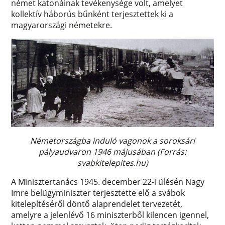
német katonáinak tevékenysége volt, amelyet
kollektív háborús bűnként terjesztettek ki a
magyarországi németekre.
Németországba induló vagonok a soroksári
pályaudvaron 1946 májusában (Forrás:
svabkitelepites.hu)
A Minisztertanács 1945. december 22-i ülésén Nagy
Imre belügyminiszter terjesztette elő a svábok
kitelepítéséről döntő alaprendelet tervezetét,
amelyre a jelenlévő 16 miniszterből kilencen igennel,