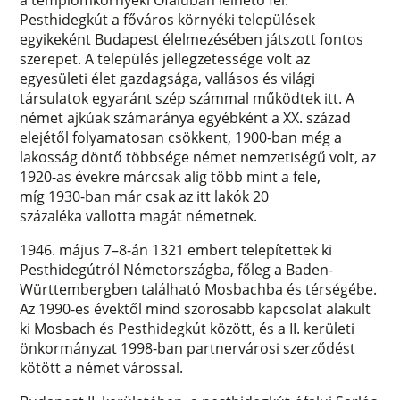
a templomkörnyéki Ófaluban lelhető fel.
Pesthidegkút a főváros környéki települések
egyikeként Budapest élelmezésében játszott fontos
szerepet. A település jellegzetessége volt az
egyesületi élet gazdagsága, vallásos és világi
társulatok egyaránt szép számmal működtek itt. A
német ajkúak számaránya egyébként a XX. század
elejétől folyamatosan csökkent, 1900-ban még a
lakosság döntő többsége német nemzetiségű volt, az
1920-as évekre márcsak alig több mint a fele,
míg 1930-ban már csak az itt lakók 20
százaléka vallotta magát németnek.
1946. május 7–8-án 1321 embert telepítettek ki
Pesthidegútról Németországba, főleg a Baden-
Württembergben található Mosbachba és térségébe.
Az 1990-es évektől mind szorosabb kapcsolat alakult
ki Mosbach és Pesthidegkút között, és a II. kerületi
önkormányzat 1998-ban partnervárosi szerződést
kötött a német várossal.