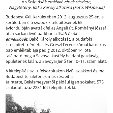
A s
Sváb ősök emlékkövének részlete,
Nagytétény. Bakó Károly alkotása (Fotó: Wikipédia)
Budapest XXII. kerületében 2012. augusztus 25-én, a
kerületben élő svábok kitelepítésének 65.
évfordulóján avatták fel az Angeli út, Romhányi József
utca sarkán lévő parkban a
Sváb ősök
emlékkövét
, Bakó Károly alkotását, a budafoki
kitelepített németek és Greszl Ferenc római katolikus
pap emléktáblája pedig 2012. október 14. óta
található meg a Savoyai-kastély hajdani gazdasági
épületének falán, a Savoyai Jenő tér 10–11. szám alatt.
A kitelepítés az itt felsoroltakon kívül az akkori és mai
Budapest területének más részeit is
érintette, Békásmegyerről például igen sokakat, 575
családot, azaz 2281 főt telepítettek ki.