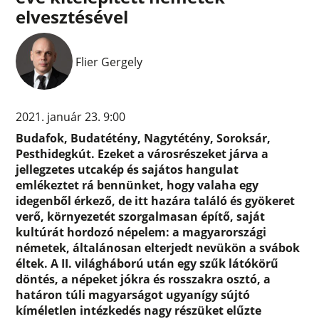
elvesztésével
Flier Gergely
2021. január 23. 9:00
Budafok, Budatétény, Nagytétény, Soroksár,
Pesthidegkút. Ezeket a városrészeket járva a
jellegzetes utcakép és sajátos hangulat
emlékeztet rá bennünket, hogy valaha egy
idegenből érkező, de itt hazára találó és gyökeret
verő, környezetét szorgalmasan építő, saját
kultúrát hordozó népelem: a magyarországi
németek, általánosan elterjedt nevükön a svábok
éltek. A II. világháború után egy szűk látókörű
döntés, a népeket jókra és rosszakra osztó, a
határon túli magyarságot ugyanígy sújtó
kíméletlen intézkedés nagy részüket elűzte