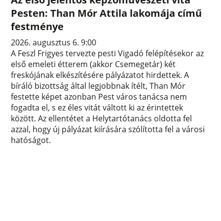
Pesten: Than Mór Attila lakomája című
festménye
2026. augusztus 6. 9:00
A Feszl Frigyes tervezte pesti Vigadó felépítésekor az
első emeleti étterem (akkor Csemegetár) két
freskójának elkészítésére pályázatot hirdettek. A
bíráló bizottság által legjobbnak ítélt, Than Mór
festette képet azonban Pest város tanácsa nem
fogadta el, s ez éles vitát váltott ki az érintettek
között. Az ellentétet a Helytartótanács oldotta fel
azzal, hogy új pályázat kiírására szólította fel a városi
hatóságot.