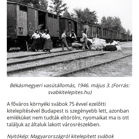
Békásmegyeri vasútállomás, 1946. május 3. (Forrás:
svabkitelepites.hu)
A főváros környéki svábok 75 évvel ezelőtti
kitelepítésével Budapest is szegényebb lett, azonban
emléküket nem tudták eltörölni, nyomaikat ma is ott
találjuk az általuk lakott városrészekben.
Nyitókép: Magyarországról kitelepített svábok