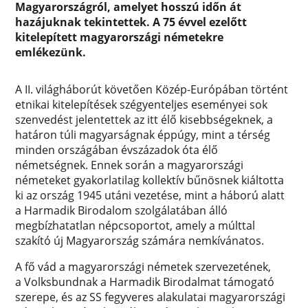
Magyarországról, amelyet hosszú időn át
hazájuknak tekintettek. A 75 évvel ezelőtt
kitelepített magyarországi németekre
emlékezünk.
A II. világháborút követően Közép-Európában történt
etnikai kitelepítések szégyenteljes eseményei sok
szenvedést jelentettek az itt élő kisebbségeknek, a
határon túli magyarságnak éppúgy, mint a térség
minden országában évszázadok óta élő
németségnek. Ennek során a magyarországi
németeket gyakorlatilag kollektív bűnösnek kiáltotta
ki az ország 1945 utáni vezetése, mint a háború alatt
a Harmadik Birodalom szolgálatában álló
megbízhatatlan népcsoportot, amely a múlttal
szakító új Magyarország számára nemkívánatos.
A fő vád a magyarországi németek szervezetének,
a Volksbundnak a Harmadik Birodalmat támogató
szerepe, és az SS fegyveres alakulatai magyarországi