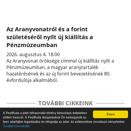
Az Aranyvonatról és a forint
születéséről nyílt új kiállítás a
Pénzmúzeumban
2026. augusztus 4. 18:00
Az Aranyvonat öröksége címmel új kiállítás nyílt a
Pénzmúzeumban, a magyar aranytartalék
hazatérésének és az új forint bevezetésének 80.
évfordulója alkalmából.
TOVÁBBI CIKKEINK
A PestBuda a jobb felhasználói élmény biztosítása érdekében
Értem
sütiket használ. A PestBuda látogatásával Ön beleegyezik az
ilyen adatfájlok fogadásába és elfogadja az adat- és sütikezelésre vonatkozó irányelveket.
További információk