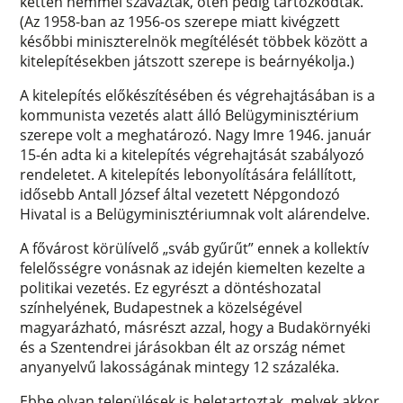
ketten nemmel szavaztak, öten pedig tartózkodtak.
(Az 1958-ban az 1956-os szerepe miatt kivégzett
későbbi miniszterelnök megítélését többek között a
kitelepítésekben játszott szerepe is beárnyékolja.)
A kitelepítés előkészítésében és végrehajtásában is a
kommunista vezetés alatt álló Belügyminisztérium
szerepe volt a meghatározó. Nagy Imre 1946. január
15-én adta ki a kitelepítés végrehajtását szabályozó
rendeletet. A kitelepítés lebonyolítására felállított,
idősebb Antall József által vezetett Népgondozó
Hivatal is a Belügyminisztériumnak volt alárendelve.
A fővárost körülívelő „sváb gyűrűt” ennek a kollektív
felelősségre vonásnak az idején kiemelten kezelte a
politikai vezetés. Ez egyrészt a döntéshozatal
színhelyének, Budapestnek a közelségével
magyarázható, másrészt azzal, hogy a Budakörnyéki
és a Szentendrei járásokban élt az ország német
anyanyelvű lakosságának mintegy 12 százaléka.
Ebbe olyan települések is beletartoztak, melyek akkor