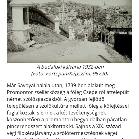
A budafoki kálvária 1932-ben
(Fotó: Fortepan/Képszám: 95720)
Már Savoyai halála után, 1739-ben alakult meg
Promontor zsellérközség a főleg Csepelről áttelepült
német szőlősgazdákból. A gyorsan fejlődő
településen a szőlőkultúra mellett főleg a kőfejtéssel
foglalkoztak, s ennek a két tevékenységnek
köszönhetően a promontori hegyoldalban páratlan
pincerendszert alakítottak ki. Sajnos a XIX. század
végi filoxérajárvány a szőlőtermesztésnek véget