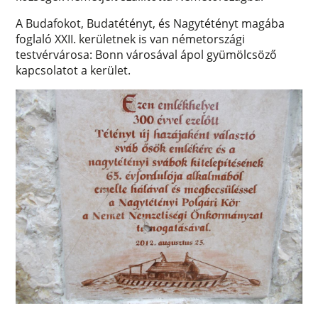
A Budafokot, Budatétényt, és Nagytétényt magába
foglaló XXII. kerületnek is van németországi
testvérvárosa: Bonn városával ápol gyümölcsöző
kapcsolatot a kerület.