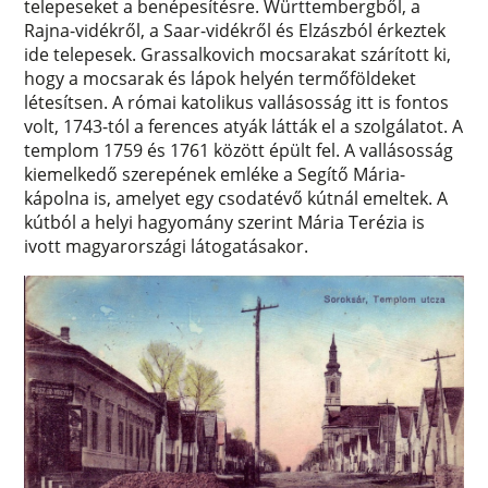
telepeseket a benépesítésre. Württembergből, a
Rajna-vidékről, a Saar-vidékről és Elzászból érkeztek
ide telepesek. Grassalkovich mocsarakat szárított ki,
hogy a mocsarak és lápok helyén termőföldeket
létesítsen. A római katolikus vallásosság itt is fontos
volt, 1743-tól a ferences atyák látták el a szolgálatot. A
templom 1759 és 1761 között épült fel. A vallásosság
kiemelkedő szerepének emléke a Segítő Mária-
kápolna is, amelyet egy csodatévő kútnál emeltek. A
kútból a helyi hagyomány szerint Mária Terézia is
ivott magyarországi látogatásakor.