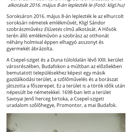
alkotását 2016. május 8-án leplezték le (Fotó: kligl.hu)
Soroksáron 2016. május 8-án leplezték le az elhurcolt
soroksári németek emlékművét, Kligl Sándor
szobrászművész
Elűzetés
című alkotását. A Hősök
terén álló emlékművön a szobrász az otthonát
néhány holmival éppen elhagyó asszonyt és
gyermekét ábrázolta.
A Csepel-sziget és a Duna túloldalán lévő XXII. kerület
városrészében, Budafokon a múltban az előzőekben
bemutatott településekhez képest egy másik
gazdálkodási terület, a szőlőművelés és a borászat
játszotta a főszerepet. Ez a terület is a török idők után
népesült be németekkel. 1698-ban lett a terület
Savoyai Jenő herceg birtoka, a Csepel-szigeti
uradalom szőlőhegye, Promontor, a mai Budafok.