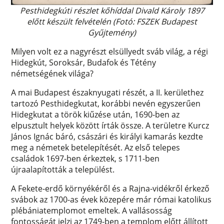
Pesthidegkúti részlet kőhíddal Divald Károly 1897
előtt készült felvételén (Fotó: FSZEK Budapest
Gyűjtemény)
Milyen volt ez a nagyrészt elsüllyedt sváb világ, a régi
Hidegkút, Soroksár, Budafok és Tétény
németségének világa?
A mai Budapest északnyugati részét, a II. kerülethez
tartozó Pesthidegkutat, korábbi nevén egyszerűen
Hidegkutat a török kiűzése után, 1690-ben az
elpusztult helyek között írták össze. A területre Kurcz
János Ignác báró, császári és királyi kamarás kezdte
meg a németek betelepítését. Az első telepes
családok 1697-ben érkeztek, s 1711-ben
újraalapították a települést.
A Fekete-erdő környékéről és a Rajna-vidékről érkező
svábok az 1700-as évek közepére már római katolikus
plébániatemplomot emeltek. A vallásosság
fontosságát jelzi az 1749-ben a templom előtt állított