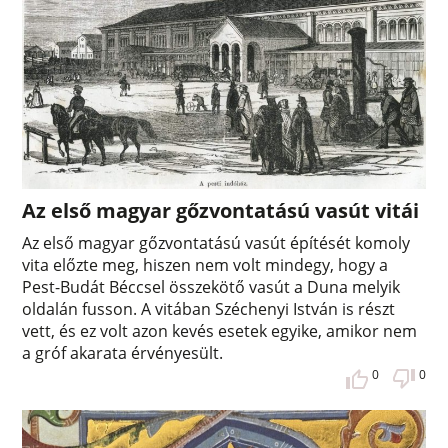
Az első magyar gőzvontatású vasút vitái
Az első magyar gőzvontatású vasút építését komoly
vita előzte meg, hiszen nem volt mindegy, hogy a
Pest-Budát Béccsel összekötő vasút a Duna melyik
oldalán fusson. A vitában Széchenyi István is részt
vett, és ez volt azon kevés esetek egyike, amikor nem
a gróf akarata érvényesült.
0
0