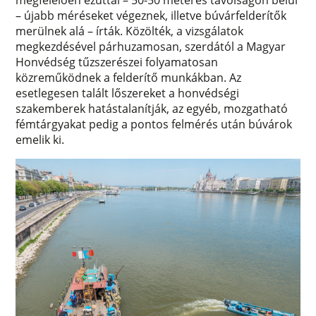
megfelelően ezúttal – 50-50 méteres távolságon belül
– újabb méréseket végeznek, illetve búvárfelderítők
merülnek alá – írták. Közölték, a vizsgálatok
megkezdésével párhuzamosan, szerdától a Magyar
Honvédség tűzszerészei folyamatosan
közreműködnek a felderítő munkákban. Az
esetlegesen talált lőszereket a honvédségi
szakemberek hatástalanítják, az egyéb, mozgatható
fémtárgyakat pedig a pontos felmérés után búvárok
emelik ki.