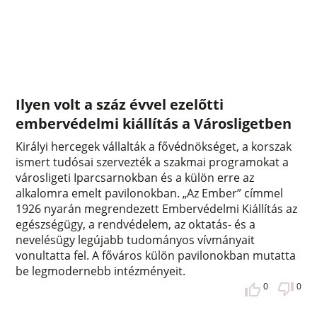
Ilyen volt a száz évvel ezelőtti
embervédelmi kiállítás a Városligetben
Királyi hercegek vállalták a fővédnökséget, a korszak
ismert tudósai szervezték a szakmai programokat a
városligeti Iparcsarnokban és a külön erre az
alkalomra emelt pavilonokban. „Az Ember” címmel
1926 nyarán megrendezett Embervédelmi Kiállítás az
egészségügy, a rendvédelem, az oktatás- és a
nevelésügy legújabb tudományos vívmányait
vonultatta fel. A főváros külön pavilonokban mutatta
be legmodernebb intézményeit.
0
0