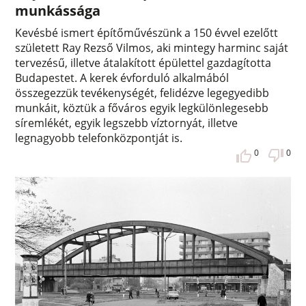
munkássága
Kevésbé ismert építőművészünk a 150 évvel ezelőtt
született Ray Rezső Vilmos, aki mintegy harminc saját
tervezésű, illetve átalakított épülettel gazdagította
Budapestet. A kerek évforduló alkalmából
összegezzük tevékenységét, felidézve legegyedibb
munkáit, köztük a főváros egyik legkülönlegesebb
síremlékét, egyik legszebb víztornyát, illetve
legnagyobb telefonközpontját is.
0
0