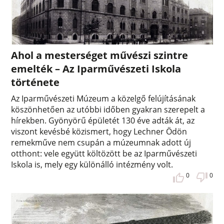
Ahol a mesterséget művészi szintre
emelték – Az Iparművészeti Iskola
története
Az Iparművészeti Múzeum a közelgő felújításának
köszönhetően az utóbbi időben gyakran szerepelt a
hírekben. Gyönyörű épületét 130 éve adták át, az
viszont kevésbé közismert, hogy Lechner Ödön
remekműve nem csupán a múzeumnak adott új
otthont: vele együtt költözött be az Iparművészeti
Iskola is, mely egy különálló intézmény volt.
0
0