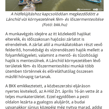
A hídfelújításhoz kapcsolódóan megkezdődött a
Lánchíd vízi környezetének fém- és lőszermentesítése
(Fotó: bkk.hu)
A munkavégzés idejére az itt közlekedő hajókat
elterelik, és időszakosan hajózási zárlatot is
elrendelnek. A zárlat alól a munkálatokban részt vevő
felderítő, honvédségi és vízirendészeti hajók mellett a
folyamfelügyeleti, valamint a mentő- és tűzoltósági
hajók is mentesülnek. A Lánchíd környezetében lévő
területek fém- és lőszermentesítési munkái több
ütemben történnek és előreláthatólag összesen
másfél hónapig tartanak.
A BKK emlékeztetett, a közbeszerzési eljáráson
nyertes kivitelező, az A-Híd Zrt. április 16-án vette át a
teljes munkaterületet. Ezzel egyidőben a pesti
oldalon lezárta a gyalogos aluljárót, a budai
ugyanakkor június közepéig még nyitva marad, addig