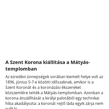
A Szent Korona kiállítása a Mátyás-
templomban
Az ezredévi ünnepségek sorában kiemelt helye volt az
1896. június 5-7-e közötti időszaknak, amikor is a
Szent Koronát és a koronázási ékszereket
közszemlére tették a Mátyás-templomban. Azonban a
korona átszállítását a királyi palotából egy technikai
hiba akadályozta: a koronát rejtő láda egyik zárja nem
nyílt ki.