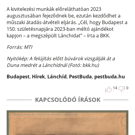
A kivitelezési munkák előreláthatóan 2023
augusztusában fejeződnek be, ezután kezdődhet a
műszaki átadás-átvételi eljárás. „Cél, hogy Budapest a
150. születésnapjára 2023-ban méltó ajándékot
kapjon – a megszépült Lánchidat” – írta a BKK.
Forrás: MTI
Nyitókép: A felújítás előtt búvárok vizsgálják át a
Duna medrét a Lánchídnál (Fotó: bkk.hu)
Budapest
,
Hírek
,
Lánchíd
,
PestBuda
,
pestbuda.hu
14
0
KAPCSOLÓDÓ ÍRÁSOK