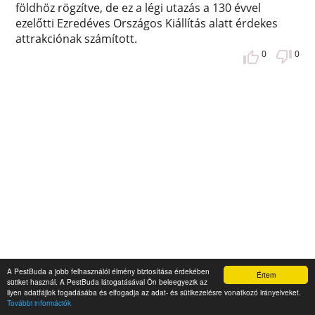
földhöz rögzítve, de ez a légi utazás a 130 évvel
ezelőtti Ezredéves Országos Kiállítás alatt érdekes
attrakciónak számított.
0
0
A PestBuda a jobb felhasználói élmény biztosítása érdekében
Értem
sütiket használ. A PestBuda látogatásával Ön beleegyezik az
ilyen adatfájlok fogadásába és elfogadja az adat- és sütikezelésre vonatkozó irányelveket.
Az első Budapest–Bécs menetrend
További információk