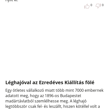
0
0
Léghajóval az Ezredéves Kiállítás fölé
Egy ötletes vállalkozó miatt több mint 7000 embernek
adatott meg, hogy az 1896-os Budapestet
madártávlatból szemlélhesse meg. A léghajó
legtöbbször csak fel- és leszállt, hiszen kötéllel volt a