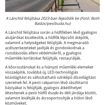
A Lánchíd felújítása 2023-ban fejeződik be (Fotó: Both
Balázs/pestbuda.hu)
A Lánchíd felújítása során a hídfőkben lévő gyalogos
aluljárókat kiszélesítik, a hídfők lépcsőit átépítik,
valamint a helyiségeket felújítják. A megmaradó
acélszerkezeteket javítják és gondoskodnak a
rozsdásodás elleni védelmükről, a gyalogos
műemléki korlátokat felújítják, restaurálják.
A kőoroszlánokat és a hiányzó műemléki elemeket
visszaépítik, továbbá új, LED-technológiás
közvilágítást és változtatható színképű díszvilágítást
szerelnek fel. A pesti rakparton lévő zászlótartó
bástyákat is felújítják, gyalogos átkelőhelyet
létesítenek a pesti hídfő északi és déli járdája között,
valamint kiváltják és átcsoportosítják a hídon lévő
közműveket.