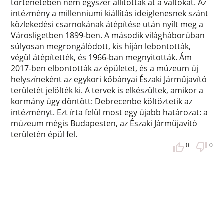
történetében nem egyszer állították át a váltókat. Az
intézmény a millenniumi kiállítás ideiglenesnek szánt
közlekedési csarnokának átépítése után nyílt meg a
Városligetben 1899-ben. A második világháborúban
súlyosan megrongálódott, kis híján lebontották,
végül átépítették, és 1966-ban megnyitották. Ám
2017-ben elbontották az épületet, és a múzeum új
helyszíneként az egykori kőbányai Északi Járműjavító
területét jelölték ki. A tervek is elkészültek, amikor a
kormány úgy döntött: Debrecenbe költöztetik az
intézményt. Ezt írta felül most egy újabb határozat: a
múzeum mégis Budapesten, az Északi Járműjavító
területén épül fel.
0
0