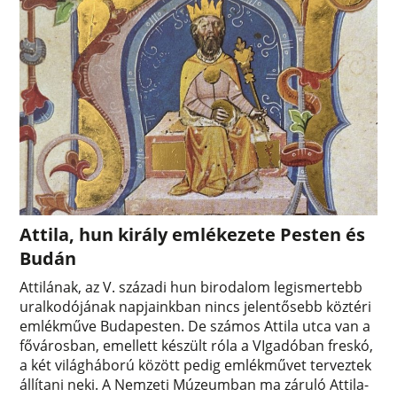
Attila, hun király emlékezete Pesten és
Budán
Attilának, az V. századi hun birodalom legismertebb
uralkodójának napjainkban nincs jelentősebb köztéri
emlékműve Budapesten. De számos Attila utca van a
fővárosban, emellett készült róla a VIgadóban freskó,
a két világháború között pedig emlékművet terveztek
állítani neki. A Nemzeti Múzeumban ma záruló Attila-