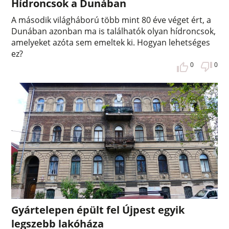
Hídroncsok a Dunában
A második világháború több mint 80 éve véget ért, a
Dunában azonban ma is találhatók olyan hídroncsok,
amelyeket azóta sem emeltek ki. Hogyan lehetséges
ez?
0
0
Gyártelepen épült fel Újpest egyik
legszebb lakóháza