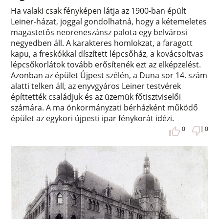
Ha valaki csak fényképen látja az 1900-ban épült
Leiner-házat, joggal gondolhatná, hogy a kétemeletes
magastetős neoreneszánsz palota egy belvárosi
negyedben áll. A karakteres homlokzat, a faragott
kapu, a freskókkal díszített lépcsőház, a kovácsoltvas
lépcsőkorlátok tovább erősítenék ezt az elképzelést.
Azonban az épület Újpest szélén, a Duna sor 14. szám
alatti telken áll, az enyvgyáros Leiner testvérek
építtették családjuk és az üzemük főtisztviselői
számára. A ma önkormányzati bérházként működő
épület az egykori újpesti ipar fénykorát idézi.
0
0