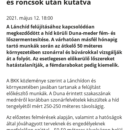
és roncsok után kutatva
2021. május 12. 18:00
A Lánchíd felújításához kapcsolódóan
megkezdődött a híd körüli Duna-meder fém- és
lőszermentesítése. A várhatóan másfél hónapig
tartó munkák során az átkelő 50 méteres
környezetében szonárral és búvárokkal vizsgálják
át a folyót. Az esetlegesen előkerülő lőszereket
hatástalanítják, a fémdarabokat pedig kiemelik.
A BKK közleménye szerint a Lánchídon és
környezetében javában tartanak a felújítást
előkészítő munkák. A Duna érintett szakaszának
medréről korábban szonárfelvételek készültek a híd
tengelyétől mért 250-250 méteres távolságig.
Az előzetes felmérések alapján, valamint a hatóságok
által jóváhagyott terveknek és engedélyeknek