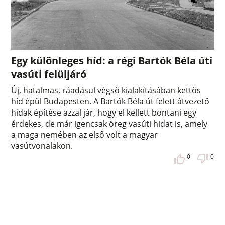
Egy különleges híd: a régi Bartók Béla úti
vasúti felüljáró
Új, hatalmas, ráadásul végső kialakításában kettős
híd épül Budapesten. A Bartók Béla út felett átvezető
hidak építése azzal jár, hogy el kellett bontani egy
érdekes, de már igencsak öreg vasúti hidat is, amely
a maga nemében az első volt a magyar
vasútvonalakon.
0
0