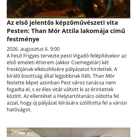
Az első jelentős képzőművészeti vita
Pesten: Than Mór Attila lakomája című
festménye
2026. augusztus 6. 9:00
A Feszl Frigyes tervezte pesti Vigadó felépítésekor az
első emeleti étterem (akkor Csemegetár) két
freskójának elkészítésére pályázatot hirdettek. A
bíráló bizottság által legjobbnak ítélt, Than Mór
festette képet azonban Pest város tanácsa nem
fogadta el, s ez éles vitát váltott ki az érintettek
között. Az ellentétet a Helytartótanács oldotta fel
azzal, hogy új pályázat kiírására szólította fel a városi
hatóságot.