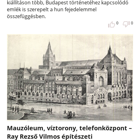
kiállításon több, Budapest történetéhez kapcsolódó
emlék is szerepelt a hun fejedelemmel
összefüggésben.
0
0
Mauzóleum, víztorony, telefonközpont –
Ray Rezső Vilmos építészeti