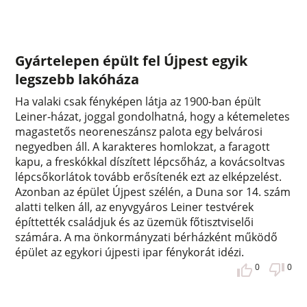
Gyártelepen épült fel Újpest egyik
legszebb lakóháza
Ha valaki csak fényképen látja az 1900-ban épült
Leiner-házat, joggal gondolhatná, hogy a kétemeletes
magastetős neoreneszánsz palota egy belvárosi
negyedben áll. A karakteres homlokzat, a faragott
kapu, a freskókkal díszített lépcsőház, a kovácsoltvas
lépcsőkorlátok tovább erősítenék ezt az elképzelést.
Azonban az épület Újpest szélén, a Duna sor 14. szám
alatti telken áll, az enyvgyáros Leiner testvérek
építtették családjuk és az üzemük főtisztviselői
számára. A ma önkormányzati bérházként működő
épület az egykori újpesti ipar fénykorát idézi.
0
0