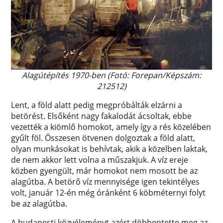
Alagútépítés 1970-ben (Fotó: Forepan/Képszám:
212512)
Lent, a föld alatt pedig megpróbálták elzárni a
betörést. Elsőként nagy fakalodát ácsoltak, ebbe
vezették a kiömlő homokot, amely így a rés közelében
gyűlt föl. Összesen ötvenen dolgoztak a föld alatt,
olyan munkásokat is behívtak, akik a közelben laktak,
de nem akkor lett volna a műszakjuk. A víz ereje
közben gyengült, már homokot nem mosott be az
alagútba. A betörő víz mennyisége igen tekintélyes
volt, január 12-én még óránként 6 köbméternyi folyt
be az alagútba.
A budapesti közvéleményt azért döbbentette meg az