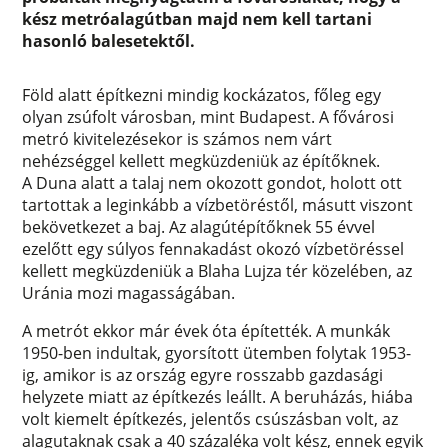
kész metróalagútban majd nem kell tartani
hasonló balesetektől.
Föld alatt építkezni mindig kockázatos, főleg egy
olyan zsúfolt városban, mint Budapest. A fővárosi
metró kivitelezésekor is számos nem várt
nehézséggel kellett megküzdeniük az építőknek.
A Duna alatt a talaj nem okozott gondot, holott ott
tartottak a leginkább a vízbetöréstől, másutt viszont
bekövetkezet a baj. Az alagútépítőknek 55 évvel
ezelőtt egy súlyos fennakadást okozó vízbetöréssel
kellett megküzdeniük a Blaha Lujza tér közelében, az
Uránia mozi magasságában.
A metrót ekkor már évek óta építették. A munkák
1950-ben indultak, gyorsított ütemben folytak 1953-
ig, amikor is az ország egyre rosszabb gazdasági
helyzete miatt az építkezés leállt. A beruházás, hiába
volt kiemelt építkezés, jelentős csúszásban volt, az
alagutaknak csak a 40 százaléka volt kész, ennek egyik