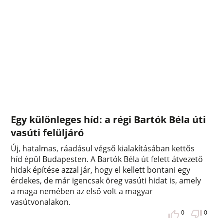
Egy különleges híd: a régi Bartók Béla úti
vasúti felüljáró
Új, hatalmas, ráadásul végső kialakításában kettős
híd épül Budapesten. A Bartók Béla út felett átvezető
hidak építése azzal jár, hogy el kellett bontani egy
érdekes, de már igencsak öreg vasúti hidat is, amely
a maga nemében az első volt a magyar
vasútvonalakon.
0
0