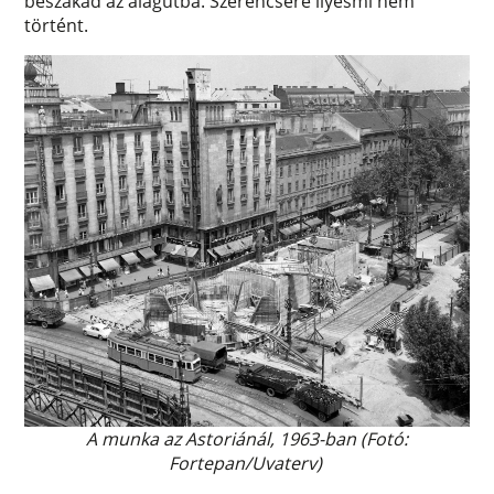
beszakad az alagútba. Szerencsére ilyesmi nem
történt.
A munka az Astoriánál, 1963-ban (Fotó:
Fortepan/Uvaterv)