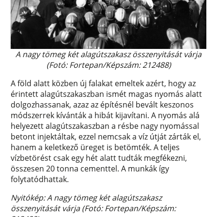
A nagy tömeg két alagútszakasz összenyitását várja
(Fotó: Fortepan/Képszám: 212488)
A föld alatt közben új falakat emeltek azért, hogy az
érintett alagútszakaszban ismét magas nyomás alatt
dolgozhassanak, azaz az építésnél bevált keszonos
módszerrek kívánták a hibát kijavítani. A nyomás alá
helyezett alagútszakaszban a résbe nagy nyomással
betont injektáltak, ezzel nemcsak a víz útját zárták el,
hanem a keletkező üreget is betömték. A teljes
vízbetörést csak egy hét alatt tudták megfékezni,
összesen 20 tonna cementtel. A munkák így
folytatódhattak.
Nyitókép: A nagy tömeg két alagútszakasz
összenyitását várja (Fotó: Fortepan/Képszám: