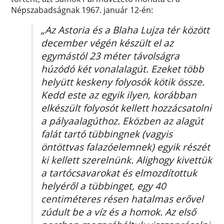
Népszabadságnak 1967. január 12-én:
„Az Astoria és a Blaha Lujza tér között
december végén készült el az
egymástól 23 méter távolságra
húzódó két vonalalagút. Ezeket több
helyütt keskeny folyosók kötik össze.
Kedd este az egyik ilyen, korábban
elkészült folyosót kellett hozzácsatolni
a pályaalagúthoz. Eközben az alagút
falát tartó tübbingnek (vagyis
öntöttvas falazóelemnek) egyik részét
ki kellett szerelnünk. Alighogy kivettük
a tartócsavarokat és elmozdítottuk
helyéről a tübbinget, egy 40
centiméteres résen hatalmas erővel
zúdult be a víz és a homok. Az első