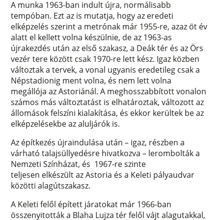
A munka 1963-ban indult újra, normálisabb
tempóban. Ezt az is mutatja, hogy az eredeti
elképzelés szerint a metrónak már 1955-re, azaz öt év
alatt el kellett volna készülnie, de az 1963-as
újrakezdés után az első szakasz, a Deák tér és az Örs
vezér tere között csak 1970-re lett kész. Igaz közben
változtak a tervek, a vonal ugyanis eredetileg csak a
Népstadionig ment volna, és nem lett volna
megállója az Astoriánál. A meghosszabbított vonalon
számos más változtatást is elhatároztak, változott az
állomások felszíni kialakítása, és ekkor kerültek be az
elképzelésekbe az aluljárók is.
Az építkezés újraindulása után – igaz, részben a
várható talajsüllyedésre hivatkozva – lerombolták a
Nemzeti Színházat, és 1967-re szinte
teljesen elkészült az Astoria és a Keleti pályaudvar
közötti alagútszakasz.
A Keleti felől épített járatokat már 1966-ban
összenyitották a Blaha Lujza tér felől vájt alagutakkal,