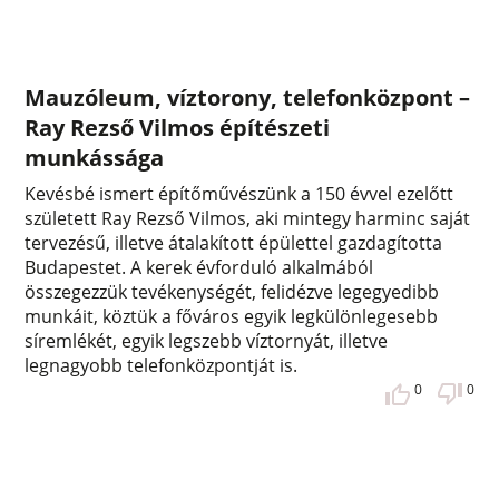
Mauzóleum, víztorony, telefonközpont –
Ray Rezső Vilmos építészeti
munkássága
Kevésbé ismert építőművészünk a 150 évvel ezelőtt
született Ray Rezső Vilmos, aki mintegy harminc saját
tervezésű, illetve átalakított épülettel gazdagította
Budapestet. A kerek évforduló alkalmából
összegezzük tevékenységét, felidézve legegyedibb
munkáit, köztük a főváros egyik legkülönlegesebb
síremlékét, egyik legszebb víztornyát, illetve
legnagyobb telefonközpontját is.
0
0