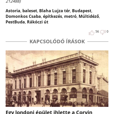
212488)
Astoria
,
baleset
,
Blaha Lujza tér
,
Budapest
,
Domonkos Csaba
,
építkezés
,
metró
,
Múltidéző
,
PestBuda
,
Rákóczi út
56
0
KAPCSOLÓDÓ ÍRÁSOK
Egy londoni épület ihlette a Corvin