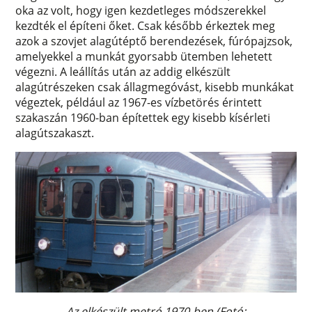
oka az volt, hogy igen kezdetleges módszerekkel
kezdték el építeni őket. Csak később érkeztek meg
azok a szovjet alagútéptő berendezések, fúrópajzsok,
amelyekkel a munkát gyorsabb ütemben lehetett
végezni. A leállítás után az addig elkészült
alagútrészeken csak állagmegóvást, kisebb munkákat
végeztek, például az 1967-es vízbetörés érintett
szakaszán 1960-ban építettek egy kisebb kísérleti
alagútszakaszt.
Az elkészült metró 1970-ben (Fotó: