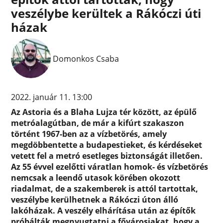
veszélybe kerültek a Rákóczi úti
házak
Domonkos Csaba
2022. január 11. 13:00
Az Astoria és a Blaha Lujza tér között, az épülő
metróalagútban, de már a kifúrt szakaszon
történt 1967-ben az a vízbetörés, amely
megdöbbentette a budapestieket, és kérdéseket
vetett fel a metró esetleges biztonságát illetően.
Az 55 évvel ezelőtti váratlan homok- és vízbetörés
nemcsak a leendő utasok körében okozott
riadalmat, de a szakemberek is attól tartottak,
veszélybe kerülhetnek a Rákóczi úton álló
lakóházak. A veszély elhárítása után az építők
próbálták megnyugtatni a fővárosiakat, hogy a