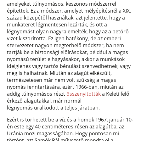
amelyeket túlnyomásos, keszonos módszerrel
építettek. Ez a módszer, amelyet mélyépítésnél a XIX.
század közepétől használtak, azt jelentette, hogy a
munkateret légmentesen lezárták, és ott a
légnyomást olyan nagyra emelték, hogy az a betörő
vizet kiszorította. Ez igen hatékony, de az emberi
szervezetet nagyon megterhelő módszer, ha nem
tartják be a biztonsági előírásokat, például a magas
nyomású terület elhagyásakor, akkor a munkások
ideiglenes vagy tartós bénulást szenvedhetnek, vagy
meg is halhatnak. Miután az alagút elkészült,
természetesen már nem volt szükség a magas
nyomás fenntartására, ezért 1966-ban, miután az
addig túlnyomásos részt
összenyitották
a Keleti felől
érkező alagutakkal, már normál
légnyomás uralkodott a teljes járatban.
Ezért is törhetett be a víz és a homok 1967. január 10-
én este egy 40 centiméteres résen az alagútba, az
Uránia mozi magasságában. Hogy pontosan mi
történt, azt Samók Pál művezető mondta el a