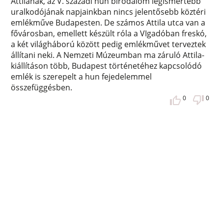
Attilának, az V. századi hun birodalom legismertebb
uralkodójának napjainkban nincs jelentősebb köztéri
emlékműve Budapesten. De számos Attila utca van a
fővárosban, emellett készült róla a VIgadóban freskó,
a két világháború között pedig emlékművet terveztek
állítani neki. A Nemzeti Múzeumban ma záruló Attila-
kiállításon több, Budapest történetéhez kapcsolódó
emlék is szerepelt a hun fejedelemmel
összefüggésben.
0
0