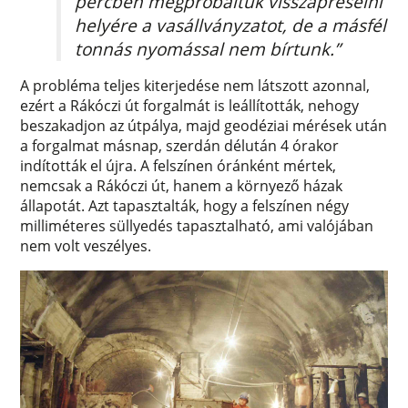
percben megpróbáltuk visszapréselni
helyére a vasállványzatot, de a másfél
tonnás nyomással nem bírtunk.”
A probléma teljes kiterjedése nem látszott azonnal,
ezért a Rákóczi út forgalmát is leállították, nehogy
beszakadjon az útpálya, majd geodéziai mérések után
a forgalmat másnap, szerdán délután 4 órakor
indították el újra. A felszínen óránként mértek,
nemcsak a Rákóczi út, hanem a környező házak
állapotát. Azt tapasztalták, hogy a felszínen négy
milliméteres süllyedés tapasztalható, ami valójában
nem volt veszélyes.