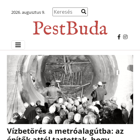
2026. augusztus 9.
Vízbetörés a metróalagútba: az
építők attól tartottak, hogy