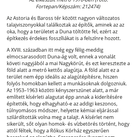
Fortepan/Képszám: 212474)
Az Astoria és Baross tér között nagyon változatos
talajviszonyokkal találkoztak az építők, aminek az az
oka, hogy a területet a Duna töltötte fel, ezért az
építkezés érdekes fosszíliákat is a felszínre hozott.
A XVIII. században itt még egy félig-meddig
elmocsarasodott Duna-ág volt, ennek a vonalát
követi nagyjából a mai Nagykörút, és ezt keresztezte a
föld alatt a metró kettős alagútja. A föld alatt ez a
terület nem épp ideális az alagútépítésre, hiszen
folyós homokban kellett a munkásoknak dolgozniuk.
Az 1953–1963 közötti kényszerszünet alatt, a már
említett kísérleti alagutat épp annak a kiderítésére
építették, hogy elhagyható-e az addigi keszonos,
túlnyomásos módszer, helyette kémiai eljárással
szilárdították volna meg a talajt. A kísérlet nem
sikerült, sőt olyan homok- és vízbetörés történt, hogy
attól féltek, hogy a Rókus Kórház egyszerűen