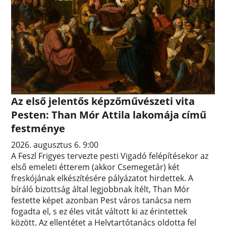
Az első jelentős képzőművészeti vita
Pesten: Than Mór Attila lakomája című
festménye
2026. augusztus 6. 9:00
A Feszl Frigyes tervezte pesti Vigadó felépítésekor az
első emeleti étterem (akkor Csemegetár) két
freskójának elkészítésére pályázatot hirdettek. A
bíráló bizottság által legjobbnak ítélt, Than Mór
festette képet azonban Pest város tanácsa nem
fogadta el, s ez éles vitát váltott ki az érintettek
között. Az ellentétet a Helytartótanács oldotta fel