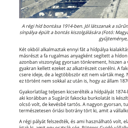
A régi híd bontása 1914-ben. Jól látszanak a sűrű
sínpálya épült a bontás kiszolgálására (Fotó: Mag
gyűjteménye, 
Két okból alkalmaztak ennyi fát a hídpálya kialakítá
másrészt a fa rugalmas anyagként segített a hídon 
azonban viszonylag gyorsan tönkrement, hiszen a ví
gyakran kellett ezeket az alkatrészeit cserélni. A fa
csere ideje, de a legtöbbször ezt nem várták meg. N
ez történt nem sokkal az után is, hogy az állam 18
Gyakorlatilag teljesen kicserélték a hídpályát 1874-
aki korábban a Sugárút fakocka burkolatát is készí
olcsó volt, de kevésbé tartós. A nagyon gyorsan, 
természetesen óriási botrány tört ki, amit a vállal
A régi pályát felszedték, és ami használható volt, e
írtak ki, amit egy osztrák cég, Rütgers Guidó vállal