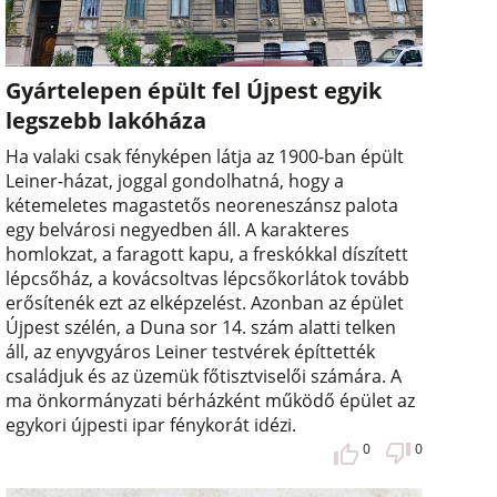
Gyártelepen épült fel Újpest egyik
legszebb lakóháza
Ha valaki csak fényképen látja az 1900-ban épült
Leiner-házat, joggal gondolhatná, hogy a
kétemeletes magastetős neoreneszánsz palota
egy belvárosi negyedben áll. A karakteres
homlokzat, a faragott kapu, a freskókkal díszített
lépcsőház, a kovácsoltvas lépcsőkorlátok tovább
erősítenék ezt az elképzelést. Azonban az épület
Újpest szélén, a Duna sor 14. szám alatti telken
áll, az enyvgyáros Leiner testvérek építtették
családjuk és az üzemük főtisztviselői számára. A
ma önkormányzati bérházként működő épület az
egykori újpesti ipar fénykorát idézi.
0
0