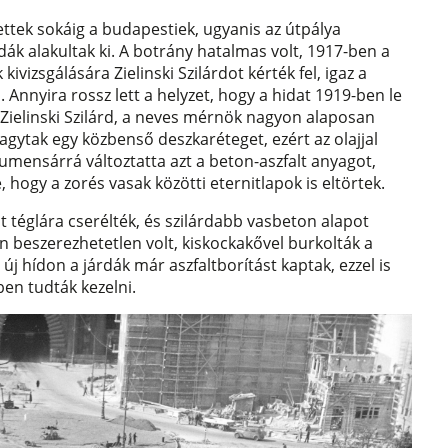
tek sokáig a budapestiek, ugyanis az útpálya
ák alakultak ki. A botrány hatalmas volt, 1917-ben a
ivizsgálására Zielinski Szilárdot kérték fel, igaz a
Annyira rossz lett a helyzet, hogy a hidat 1919-ben le
n Zielinski Szilárd, a neves mérnök nagyon alaposan
lhagytak egy közbenső deszkaréteget, ezért az olajjal
tumensárrá változtatta azt a beton-aszfalt anyagot,
, hogy a zorés vasak közötti eternitlapok is eltörtek.
kat téglára cserélték, és szilárdabb vasbeton alapot
n beszerezhetetlen volt, kiskockakővel burkolták a
 új hídon a járdák már aszfaltborítást kaptak, ezzel is
en tudták kezelni.