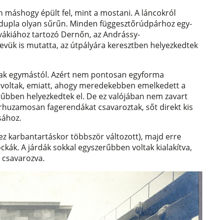
n máshogy épült fel, mint a mostani. A láncokról
 dupla olyan sűrűn. Minden függesztőrúdpárhoz egy-
ovákiához tartozó Dernőn, az Andrássy-
nevük is mutatta, az útpályára keresztben helyezkedtek
oltak egymástól. Azért nem pontosan egyforma
 voltak, emiatt, ahogy meredekebben emelkedett a
rűbben helyezkedtek el. De ez valójában nem zavart
párhuzamosan fagerendákat csavaroztak, sőt direkt kis
sához.
(ez karbantartáskor többször változott), majd erre
ckák. A járdák sokkal egyszerűbben voltak kialakítva,
a csavarozva.