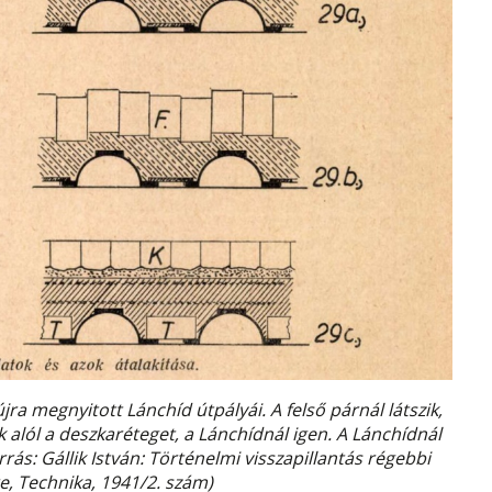
ra megnyitott Lánchíd útpályái. A felső párnál látszik,
 alól a deszkaréteget, a Lánchídnál igen. A Lánchídnál
rrás: Gállik István: Történelmi visszapillantás régebbi
e, Technika, 1941/2. szám)