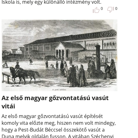
Iskola is, mely egy különálló intézmény volt.
0
0
Az első magyar gőzvontatású vasút
vitái
Az első magyar gőzvontatású vasút építését
komoly vita előzte meg, hiszen nem volt mindegy,
hogy a Pest-Budát Béccsel összekötő vasút a
Duna melyik oldalán fusson. A vitában Széchenyi