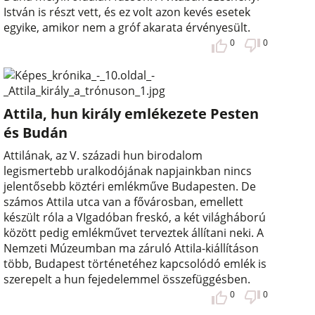
István is részt vett, és ez volt azon kevés esetek
egyike, amikor nem a gróf akarata érvényesült.
0
0
Attila, hun király emlékezete Pesten
és Budán
Attilának, az V. századi hun birodalom
legismertebb uralkodójának napjainkban nincs
jelentősebb köztéri emlékműve Budapesten. De
számos Attila utca van a fővárosban, emellett
készült róla a VIgadóban freskó, a két világháború
között pedig emlékművet terveztek állítani neki. A
Nemzeti Múzeumban ma záruló Attila-kiállításon
több, Budapest történetéhez kapcsolódó emlék is
szerepelt a hun fejedelemmel összefüggésben.
0
0