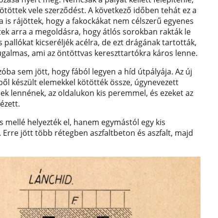
 kötöttek vele szerződést. A következő időben tehát ez a
ra is rájöttek, hogy a fakockákat nem célszerű egyenes
rtek arra a megoldásra, hogy átlós sorokban rakták le
 pallókat kicseréljék acélra, de ezt drágának tartották,
 rugalmas, ami az öntöttvas kereszttartókra káros lenne.
ba sem jött, hogy fából legyen a híd útpályája. Az új
ből készült elemekkel kötötték össze, úgynevezett
ek lennének, az oldalukon kis peremmel, és ezeket az
ézett.
 mellé helyezték el, hanem egymástól egy kis
i. Erre jött több rétegben aszfaltbeton és aszfalt, majd