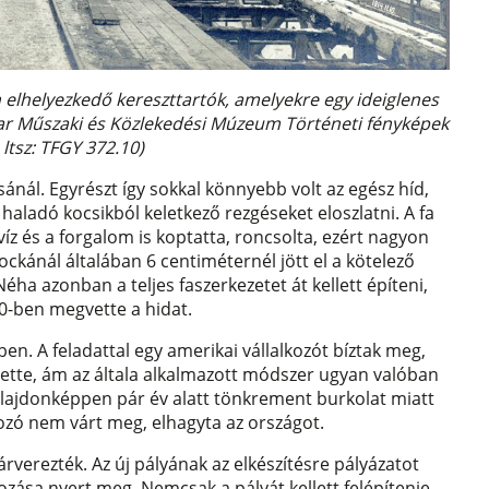
n elhelyezkedő kereszttartók, amelyekre egy ideiglenes
yar Műszaki és Közlekedési Múzeum Történeti fényképek
ltsz: TFGY 372.10)
sánál. Egyrészt így sokkal könnyebb volt az egész híd,
haladó kocsikból keletkező rezgéseket eloszlatni. A fa
z és a forgalom is koptatta, roncsolta, ezért nagyon
kockánál általában 6 centiméternél jött el a kötelező
éha azonban a teljes faszerkezetet át kellett építeni,
70-ben megvette a hidat.
ben. A feladattal egy amerikai vállalkozót bíztak meg,
tette, ám az általa alkalmazott módszer ugyan valóban
tulajdonképpen pár év alatt tönkrement burkolat miatt
kozó nem várt meg, elhagyta az országot.
lárverezték. Az új pályának az elkészítésre pályázatot
kozása nyert meg. Nemcsak a pályát kellett felépítenie,