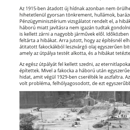
Az 1915-ben átadott új hídnak azonban nem örülhet
hihetetlenül gyorsan tönkrement, hullámok, barázd
Pénzügyminisztérium vizsgálatot rendelt el, a hibák k
háború miatt javításra nem igazán tudtak gondolni. 
is kellett zárni a nagyobb járművek elől. Időközbe
feltárta a hibákat. Arra jutott, hogy az építésnél e
átitatott fakockákból leszivárgó olaj egyszerűen bi
amely az útpálya testét alkotta, és a hibákat tetézte
Az egész útpályát fel kellett szedni, az eternitlapo
építettek. Mivel a fakocka a háború után egyszerűe
hidat, amit végül 1929-ben cserélték le aszfaltra. Az
volt probléma, felhólyagosodott, de ezt egyszerűbb