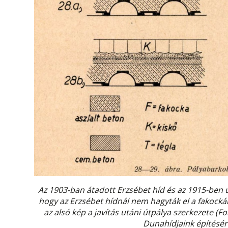
Az 1903-ban átadott Erzsébet híd és az 1915-ben új
hogy az Erzsébet hídnál nem hagyták el a fakockák
az alsó kép a javítás utáni útpálya szerkezete (Fo
Dunahídjaink építésér