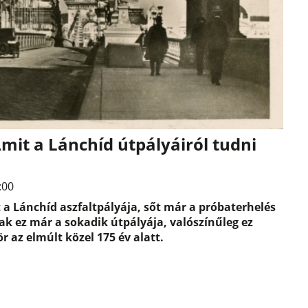
Amit a Lánchíd útpályáiról tudni
:00
a Lánchíd aszfaltpályája, sőt már a próbaterhelés
ak ez már a sokadik útpályája, valószínűleg ez
r az elmúlt közel 175 év alatt.