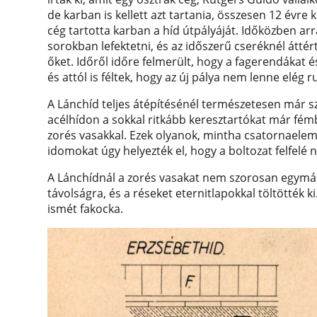
de karban is kellett azt tartania, összesen 12 évre
cég tartotta karban a híd útpályáját. Időközben ar
sorokban lefektetni, és az időszerű cseréknél átté
őket. Időről időre felmerült, hogy a fagerendákat és
és attól is féltek, hogy az új pálya nem lenne elég
A Lánchíd teljes átépítésénél természetesen már szó
acélhídon a sokkal ritkább keresztartókat már fém
zorés vasakkal. Ezek olyanok, mintha csatornaelem
idomokat úgy helyezték el, hogy a boltozat felfelé n
A Lánchídnál a zorés vasakat nem szorosan egymás
távolságra, és a réseket eternitlapokkal töltötték k
ismét fakocka.