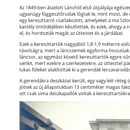
Az 1849-ben átadott Lánchíd első útpályája egésze
ugyanúgy függesztőrudak lógtak le, mint most, de
egy kereszttartó csatlakozott, amelyeket a ma Szl
kastély öntödéjében készítettek, és ezek, ahogy a 
el, és hordozták magát az úttestet és a járdákat.
Ezek a kereszttartók nagyjából 1,8-1,9 méterre v
távolságra, mert a láncszemek egyforma hosszúak
láncsor, az egymást követő kereszttartók egyre sű
senkit, mert ezekre a szerkezetekre, az úttesttel 
lukas füleket alakítottak ki a gerendák lecsavarodá
A gerendákra deszkázat került, egy vagy két réteg 
jöttek az új állapotukban 13 centiméter magas fako
ott csak sima deszkapallók voltak a kereszttartókr