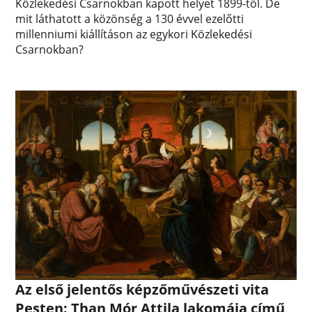
Közlekedési Csarnokban kapott helyet 1899-től. De
mit láthatott a közönség a 130 évvel ezelőtti
millenniumi kiállításon az egykori Közlekedési
Csarnokban?
Az első jelentős képzőművészeti vita
Pesten: Than Mór Attila lakomája című