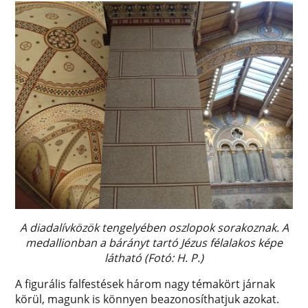
A diadalívközök tengelyében oszlopok sorakoznak. A
medallionban a bárányt tartó Jézus félalakos képe
látható (Fotó: H. P.)
A figurális falfestések három nagy témakört járnak
körül, magunk is könnyen beazonosíthatjuk azokat.