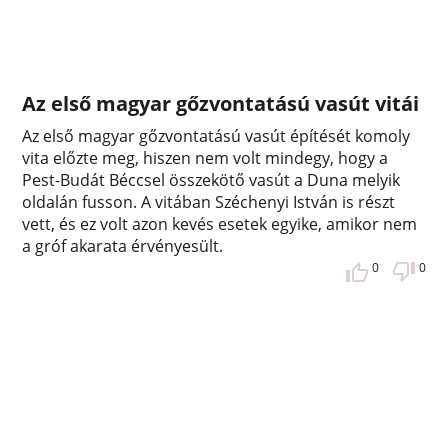
Az első magyar gőzvontatású vasút vitái
Az első magyar gőzvontatású vasút építését komoly
vita előzte meg, hiszen nem volt mindegy, hogy a
Pest-Budát Béccsel összekötő vasút a Duna melyik
oldalán fusson. A vitában Széchenyi István is részt
vett, és ez volt azon kevés esetek egyike, amikor nem
a gróf akarata érvényesült.
0
0