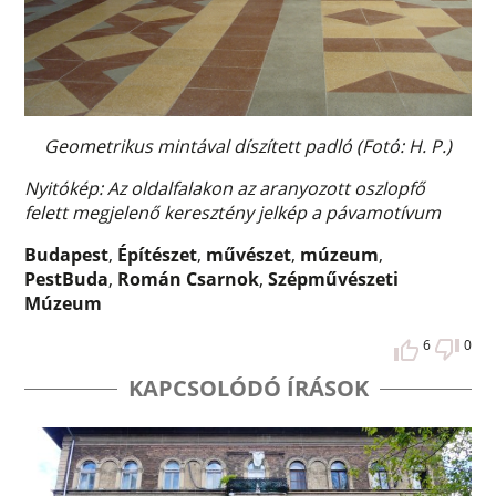
Geometrikus mintával díszített padló (Fotó: H. P.)
Nyitókép: Az oldalfalakon az aranyozott oszlopfő
felett megjelenő keresztény jelkép a pávamotívum
Budapest
,
Építészet
,
művészet
,
múzeum
,
PestBuda
,
Román Csarnok
,
Szépművészeti
Múzeum
6
0
KAPCSOLÓDÓ ÍRÁSOK