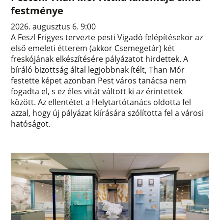
festménye
2026. augusztus 6. 9:00
A Feszl Frigyes tervezte pesti Vigadó felépítésekor az
első emeleti étterem (akkor Csemegetár) két
freskójának elkészítésére pályázatot hirdettek. A
bíráló bizottság által legjobbnak ítélt, Than Mór
festette képet azonban Pest város tanácsa nem
fogadta el, s ez éles vitát váltott ki az érintettek
között. Az ellentétet a Helytartótanács oldotta fel
azzal, hogy új pályázat kiírására szólította fel a városi
hatóságot.