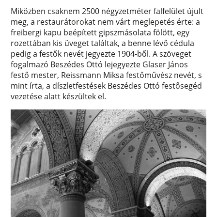
Miközben csaknem 2500 négyzetméter falfelület újult
meg, a restaurátorokat nem várt meglepetés érte: a
freibergi kapu beépített gipszmásolata fölött, egy
rozettában kis üveget találtak, a benne lévő cédula
pedig a festők nevét jegyezte 1904-ből. A szöveget
fogalmazó Beszédes Ottó lejegyezte Glaser János
festő mester, Reissmann Miksa festőművész nevét, s
mint írta, a díszletfestések Beszédes Ottó festősegéd
vezetése alatt készültek el.