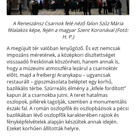
A Reneszánsz Csarnok felé néző falon Szűz Mária
félalakos képe, fején a magyar Szent Koronával (Fotó:
H. P.)
A megújult tér valóban lenyűgöző. És ezt nemcsak
impozáns méretének, a középkori díszítettséget
visszaadó freskóinak köszönheti, hanem annak is,
hogy a múzeumi atmoszféra lezárul a csarnoktér
előtt, majd a freibergi Aranykapu – ugyancsak
restaurált – gipszmásolata beléptet egy korhű,
bazilikális térbe. Szürreális élmény a „kifele fordított”
kapun át a csarnokba jutni. A teret hatalmas
oszlopok, pillérek tagolják, szemben a monumentális
északi fal. A román oszlopfők és oszlopbázisok a pécsi
bazilikában lévő oszlopfők karakterében rajzok és
fényképfelvételek alapján készültek annak idején.
Ezeket korhűen állították helyre.