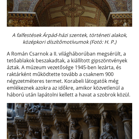
A falfestések Árpád-házi szentek, történeti alakok,
középkori díszítőmotívumok (Fotó: H. P.)
A Román Csarnok a II. világháborúban megsérült, a
tetőablakok beszakadtak, a kiállított gipszöntvények
áztak. A múzeum vezetősége 1945-ben lezárta, és
raktárként működtette tovább a csaknem 900
négyzetméteres termet. Korabeli látogatók még
emlékeznek azokra az időkre, amikor közvetlenül a
háború után lapátolni kellett a havat a szobrok közül.