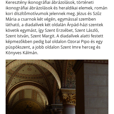
Keresztény ikonográfiai ábrázolások, történeti
ikonográfiai ábrázolások és heraldikai elemek, román
kori díszítőmotívumok jelennek meg. Jézus és Szűz
Mária a csarnok két végén, egymással szemben
látható, a diadalívek két oldalán Árpád-házi szentek
követik egymást, így Szent Erzsébet, Szent László,
Szent István, Szent Margit. A diadalívek alatti festett
képmezőkben pedig bal oldalon Ozorai Pipo és egy
püspökszent, a jobb oldalon Szent Imre herceg és
Könyves Kálmán.