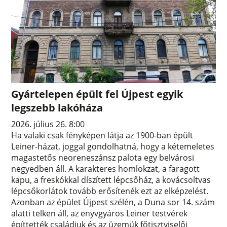
Gyártelepen épült fel Újpest egyik
legszebb lakóháza
2026. július 26. 8:00
Ha valaki csak fényképen látja az 1900-ban épült
Leiner-házat, joggal gondolhatná, hogy a kétemeletes
magastetős neoreneszánsz palota egy belvárosi
negyedben áll. A karakteres homlokzat, a faragott
kapu, a freskókkal díszített lépcsőház, a kovácsoltvas
lépcsőkorlátok tovább erősítenék ezt az elképzelést.
Azonban az épület Újpest szélén, a Duna sor 14. szám
alatti telken áll, az enyvgyáros Leiner testvérek
építtették családjuk és az üzemük főtisztviselői