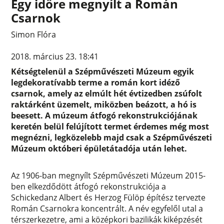
Egy időre megnyílt a Román
Csarnok
Simon Flóra
2018. március 23. 18:41
Kétségtelenül a Szépművészeti Múzeum egyik
legdekoratívabb terme a román kort idéző
csarnok, amely az elmúlt hét évtizedben zsúfolt
raktárként üzemelt, miközben beázott, a hó is
beesett. A múzeum átfogó rekonstrukciójának
keretén belül felújított termet érdemes még most
megnézni, legközelebb majd csak a Szépművészeti
Múzeum októberi épületátadója után lehet.
Az 1906-ban megnyílt Szépművészeti Múzeum 2015-
ben elkezdődött átfogó rekonstrukciója a
Schickedanz Albert és Herzog
Fülöp építész tervezte
Román Csarnokra koncentrált. A név egyfelől utal a
térszerkezetre, ami a középkori bazilikák kiképzését