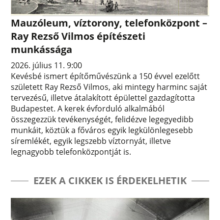
Mauzóleum, víztorony, telefonközpont –
Ray Rezső Vilmos építészeti
munkássága
2026. július 11. 9:00
Kevésbé ismert építőművészünk a 150 évvel ezelőtt
született Ray Rezső Vilmos, aki mintegy harminc saját
tervezésű, illetve átalakított épülettel gazdagította
Budapestet. A kerek évforduló alkalmából
összegezzük tevékenységét, felidézve legegyedibb
munkáit, köztük a főváros egyik legkülönlegesebb
síremlékét, egyik legszebb víztornyát, illetve
legnagyobb telefonközpontját is.
EZEK A CIKKEK IS ÉRDEKELHETIK