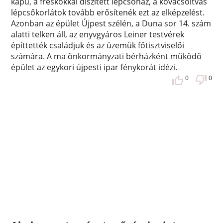
kapu, a freskókkal díszített lépcsőház, a kovácsoltvas
lépcsőkorlátok tovább erősítenék ezt az elképzelést.
Azonban az épület Újpest szélén, a Duna sor 14. szám
alatti telken áll, az enyvgyáros Leiner testvérek
építtették családjuk és az üzemük főtisztviselői
számára. A ma önkormányzati bérházként működő
épület az egykori újpesti ipar fénykorát idézi.
0
0