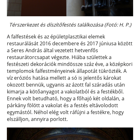
Térszerkezet és díszítőfestés találkozása (Fotó: H. P.)
A falfestések és az épületplasztikai elemek
restaurálását 2016 decembere és 2017 júniusa között
a Seres András által vezetett hetvenfős
restaurátorcsapat végezte. Hiába születtek a
festészeti dekorációk mindössze száz éve, a középkori
templomok falfestményeinek állapotát tükrözték. A
víz eróziós hatása mellett a só is jelentős károkat
okozott bennük, ugyanis az ázott fal száradás után
kimarja a kötőanyagot a vakolatból és a festékből.
Ennek volt betudható, hogy a főhajó két oldalán, a
párkány fölött a vakolat és a festés eltávolodott
egymástól. Néhol elég volt ráfújni a festékre, hogy
elszálljon, annyira porlott.