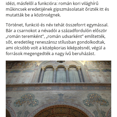
idézi, másfelől a funkcióra: román kori világhírű
műkincsek eredetijének gipszmásolatait őrizték itt és
mutatták be a közönségnek.
Történet, funkció és név tehát összeforrt egymással.
Bár a csarnokot a névadói a századfordulón először
„román teremként”, „román udvarként” említették,
sőt, eredetileg reneszánsz stílusban gondolkodtak,
ami olcsóbb volt a középkorias kiképzésnél, végül a
források megengedték a nagy ívű beruházást.