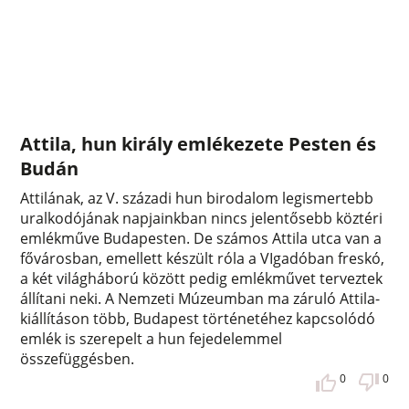
Attila, hun király emlékezete Pesten és
Budán
Attilának, az V. századi hun birodalom legismertebb
uralkodójának napjainkban nincs jelentősebb köztéri
emlékműve Budapesten. De számos Attila utca van a
fővárosban, emellett készült róla a VIgadóban freskó,
a két világháború között pedig emlékművet terveztek
állítani neki. A Nemzeti Múzeumban ma záruló Attila-
kiállításon több, Budapest történetéhez kapcsolódó
emlék is szerepelt a hun fejedelemmel
összefüggésben.
0
0