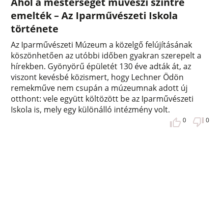
Ahol a mesterséget művészi szintre
emelték – Az Iparművészeti Iskola
története
Az Iparművészeti Múzeum a közelgő felújításának
köszönhetően az utóbbi időben gyakran szerepelt a
hírekben. Gyönyörű épületét 130 éve adták át, az
viszont kevésbé közismert, hogy Lechner Ödön
remekműve nem csupán a múzeumnak adott új
otthont: vele együtt költözött be az Iparművészeti
Iskola is, mely egy különálló intézmény volt.
0
0