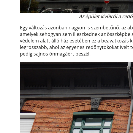
Az épület kívülről a red
Egy változás azonban nagyon is szembetűnő: az abla
amelyek sehogyan sem illeszkednek az összképbe sőt
védelem alatt álló ház esetében ez a beavatkozás 
legrosszabb, ahol az egyenes redőnytokokat ívelt 
pedig sajnos önmagáért beszél.