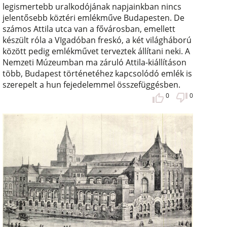
legismertebb uralkodójának napjainkban nincs
jelentősebb köztéri emlékműve Budapesten. De
számos Attila utca van a fővárosban, emellett
készült róla a VIgadóban freskó, a két világháború
között pedig emlékművet terveztek állítani neki. A
Nemzeti Múzeumban ma záruló Attila-kiállításon
több, Budapest történetéhez kapcsolódó emlék is
szerepelt a hun fejedelemmel összefüggésben.
0
0