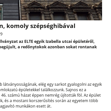
ban, komoly szépséghibával
09
lványzat az ELTE egyik Izabella utcai épületéről,
megújult, a redőnytokok azonban sokat rontanak
 látványosságának, elég egy sarkot gyalogolni az egyik
mlokzatú épületekkel találkozzunk. Sajnos ez a
 a 46. számú házat éppen nemrég újították föl. Az épület
zik, és a mostani korszerűsítés során az egyetem több
lagjavító munkákon esett át.