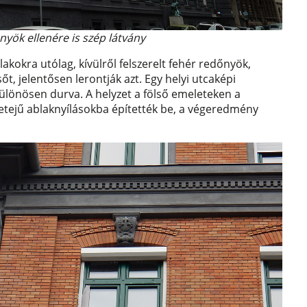
őnyök ellenére is szép látvány
kokra utólag, kívülről felszerelt fehér redőnyök,
, jelentősen lerontják azt. Egy helyi utcaképi
különösen durva. A helyzet a fölső emeleteken a
tetejű ablaknyílásokba építették be, a végeredmény