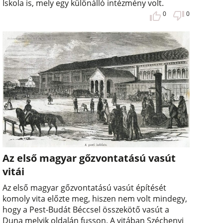
Iskola is, mely egy különálló intézmény volt.
0
0
Az első magyar gőzvontatású vasút
vitái
Az első magyar gőzvontatású vasút építését
komoly vita előzte meg, hiszen nem volt mindegy,
hogy a Pest-Budát Béccsel összekötő vasút a
Duna melyik oldalán fusson. A vitában Széchenyi