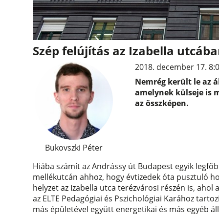
Szép felújítás az Izabella utcá
2018. december 17. 8:
Nemrég került le az ál
amelynek külseje is 
az összképen.
Bukovszki Péter
Hiába számít az Andrássy út Budapest egyik legfőbb
mellékutcán ahhoz, hogy évtizedek óta pusztuló ho
helyzet az Izabella utca terézvárosi részén is, ahol
az ELTE Pedagógiai és Pszichológiai Karához tarto
más épületével együtt energetikai és más egyéb ál