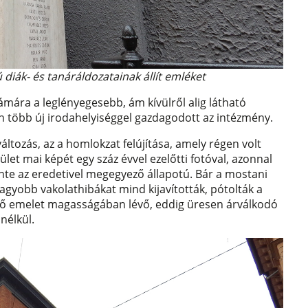
ú diák- és tanáráldozatainak állít emléket
mára a leglényegesebb, ám kívülről alig látható
án több új irodahelyiséggel gazdagodott az intézmény.
tozás, az a homlokzat felújítása, amely régen volt
ület mai képét egy száz évvel ezelőtti fotóval, azonnal
te az eredetivel megegyező állapotú. Bár a mostani
-nagyobb vakolathibákat mind kijavították, pótolták a
 első emelet magasságában lévő, eddig üresen árválkodó
 nélkül.