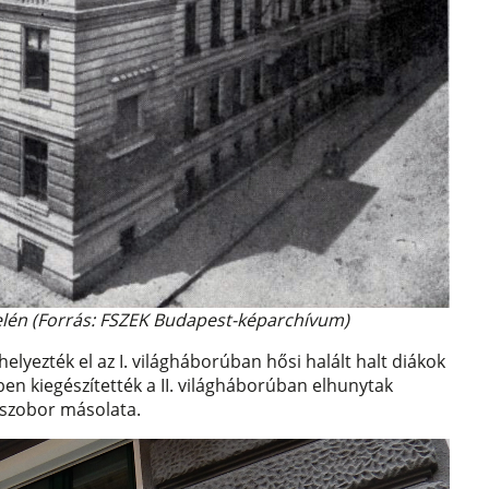
telén (Forrás: FSZEK Budapest-képarchívum)
elyezték el az I. világháborúban hősi halált halt diákok
ben kiegészítették a II. világháborúban elhunytak
 szobor másolata.