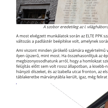
A szobor eredetileg az I. világhábor
A most elvégzett munkálatok során az ELTE PPK szá
változás a padlástér beépítése volt, amelynek sor
Ami viszont minden járókelő számára egyértelmű vál
ilyen újszerű, mint most. Ha összehasonlítjuk az ép
megbizonyosodhatunk arról, hogy a homlokzat szin
felújítás előtt sem volt rossz állapotban, a kisebb
hiányzó díszeket, és az Izabella utcai fronton, az
táblakeretbe márványtábla került, igaz, még felirat