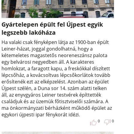
Gyártelepen épült fel Újpest egyik
legszebb lakóháza
Ha valaki csak fényképen látja az 1900-ban épült
Leiner-házat, joggal gondolhatná, hogy a
kétemeletes magastetős neoreneszánsz palota
egy belvárosi negyedben áll. A karakteres
homlokzat, a faragott kapu, a freskókkal díszített
lépcsőház, a kovácsoltvas lépcsőkorlátok tovább
erősítenék ezt az elképzelést. Azonban az épület
Újpest szélén, a Duna sor 14. szám alatti telken
áll, az enyvgyáros Leiner testvérek építtették
családjuk és az üzemük főtisztviselői számára. A
ma önkormányzati bérházként működő épület az
egykori újpesti ipar fénykorát idézi.
0
0