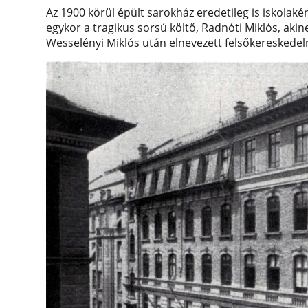
Az 1900 körül épült sarokház eredetileg is iskolakén
egykor a tragikus sorsú költő, Radnóti Miklós, aki
Wesselényi Miklós után elnevezett felsőkereskedelmi