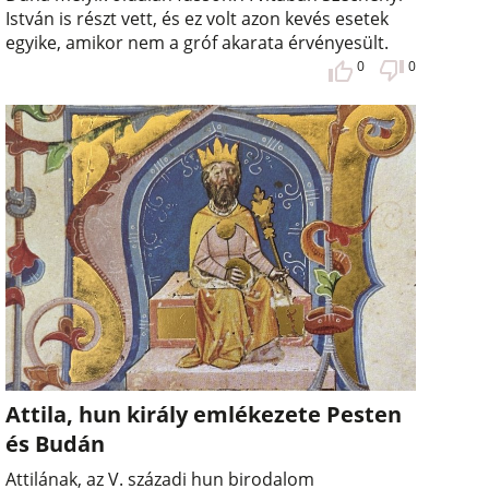
István is részt vett, és ez volt azon kevés esetek
egyike, amikor nem a gróf akarata érvényesült.
0
0
Attila, hun király emlékezete Pesten
és Budán
Attilának, az V. századi hun birodalom