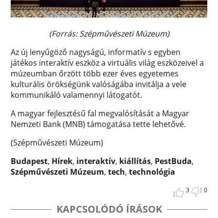
(Forrás: Szépművészeti Múzeum)
Az új lenyűgöző nagyságú, informatív s egyben
játékos interaktív eszköz a virtuális világ eszközeivel a
múzeumban őrzött több ezer éves egyetemes
kulturális örökségünk valóságába invitálja a vele
kommunikáló valamennyi látogatót.
A magyar fejlesztésű fal megvalósítását a Magyar
Nemzeti Bank (MNB) támogatása tette lehetővé.
(Szépművészeti Múzeum)
Budapest
,
Hírek
,
interaktív
,
kiállítás
,
PestBuda
,
Szépművészeti Múzeum
,
tech
,
technológia
3
0
KAPCSOLÓDÓ ÍRÁSOK