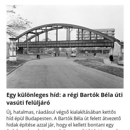
Egy különleges híd: a régi Bartók Béla úti
vasúti felüljáró
Új, hatalmas, ráadásul végső kialakításában kettős
híd épül Budapesten. A Bartók Béla út felett átvezető
hidak építése azzal jár, hogy el kellett bontani egy