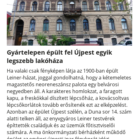
Gyártelepen épült fel Újpest egyik
legszebb lakóháza
Ha valaki csak fényképen látja az 1900-ban épült
Leiner-házat, joggal gondolhatná, hogy a kétemeletes
magastetős neoreneszánsz palota egy belvárosi
negyedben áll. A karakteres homlokzat, a faragott
kapu, a freskókkal díszített lépcsőház, a kovácsoltvas
lépcsőkorlátok tovább erősítenék ezt az elképzelést.
Azonban az épület Újpest szélén, a Duna sor 14. szám
alatti telken áll, az enyvgyáros Leiner testvérek
építtették családjuk és az üzemük főtisztviselői
számára. A ma önkormányzati bérházként működő