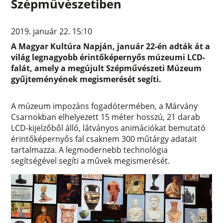
Szépművészetiben
2019. január 22. 15:10
A Magyar Kultúra Napján, január 22-én adták át a
világ legnagyobb érintőképernyős múzeumi LCD-
falát, amely a megújult Szépművészeti Múzeum
gyűjteményének megismerését segíti.
A múzeum impozáns fogadótermében, a Márvány
Csarnokban elhelyezett 15 méter hosszú, 21 darab
LCD-kijelzőből álló, látványos animációkat bemutató
érintőképernyős fal csaknem 300 műtárgy adatait
tartalmazza. A legmodernebb technológia
segítségével segíti a művek megismerését.