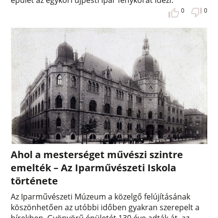
épület az egykori újpesti ipar fénykorát idézi.
0
0
Ahol a mesterséget művészi szintre
emelték – Az Iparművészeti Iskola
története
Az Iparművészeti Múzeum a közelgő felújításának
köszönhetően az utóbbi időben gyakran szerepelt a
hírekben. Gyönyörű épületét 130 éve adták át, az