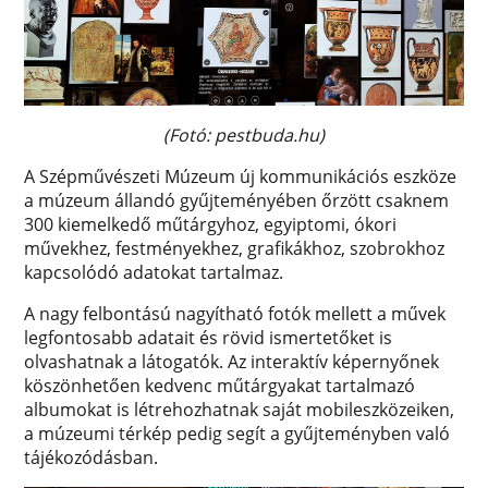
(Fotó: pestbuda.hu)
A Szépművészeti Múzeum új kommunikációs eszköze
a múzeum állandó gyűjteményében őrzött csaknem
300 kiemelkedő műtárgyhoz, egyiptomi, ókori
művekhez, festményekhez, grafikákhoz, szobrokhoz
kapcsolódó adatokat tartalmaz.
A nagy felbontású nagyítható fotók mellett a művek
legfontosabb adatait és rövid ismertetőket is
olvashatnak a látogatók. Az interaktív képernyőnek
köszönhetően kedvenc műtárgyakat tartalmazó
albumokat is létrehozhatnak saját mobileszközeiken,
a múzeumi térkép pedig segít a gyűjteményben való
tájékozódásban.