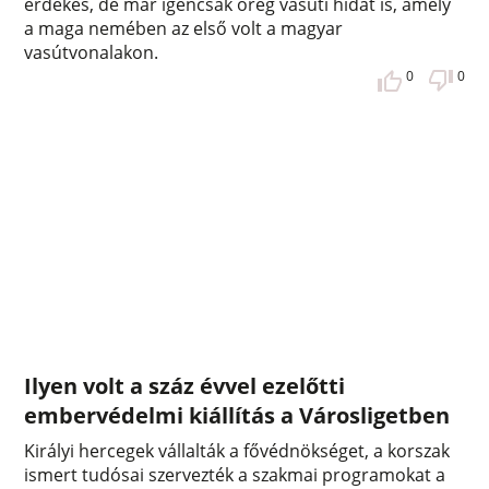
érdekes, de már igencsak öreg vasúti hidat is, amely
a maga nemében az első volt a magyar
vasútvonalakon.
0
0
Ilyen volt a száz évvel ezelőtti
embervédelmi kiállítás a Városligetben
Királyi hercegek vállalták a fővédnökséget, a korszak
ismert tudósai szervezték a szakmai programokat a