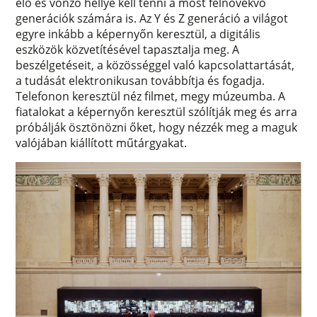
élő és vonzó hellyé kell tenni a most felnövekvő
generációk számára is. Az Y és Z generáció a világot
egyre inkább a képernyőn keresztül, a digitális
eszközök közvetítésével tapasztalja meg. A
beszélgetéseit, a közösséggel való kapcsolattartását,
a tudását elektronikusan továbbítja és fogadja.
Telefonon keresztül néz filmet, megy múzeumba. A
fiatalokat a képernyőn keresztül szólítják meg és arra
próbálják ösztönözni őket, hogy nézzék meg a maguk
valójában kiállított műtárgyakat.