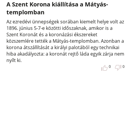
A Szent Korona kiállítása a Mátyás-
templomban
Az ezredévi ünnepségek sorában kiemelt helye volt az
1896. június 5-7-e közötti időszaknak, amikor is a
Szent Koronát és a koronázási ékszereket
közszemlére tették a Mátyás-templomban. Azonban a
korona átszállítását a királyi palotából egy technikai
hiba akadályozta: a koronát rejtő láda egyik zárja nem
nyílt ki.
0
0