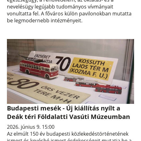
nevelésügy legújabb tudományos vívmányait
vonultatta fel. A főváros külön pavilonokban mutatta
be legmodernebb intézményeit.
Budapesti mesék - Új kiállítás nyílt a
Deák téri Földalatti Vasúti Múzeumban
2026. június 9. 15:00
Az elmúlt 150 év budapesti közlekedéstörténetének
ismert és kevésbé ismert érdekességeit mutatja be a