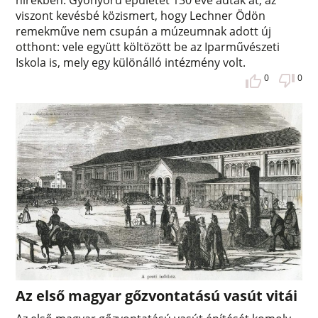
viszont kevésbé közismert, hogy Lechner Ödön
remekműve nem csupán a múzeumnak adott új
otthont: vele együtt költözött be az Iparművészeti
Iskola is, mely egy különálló intézmény volt.
0
0
Az első magyar gőzvontatású vasút vitái