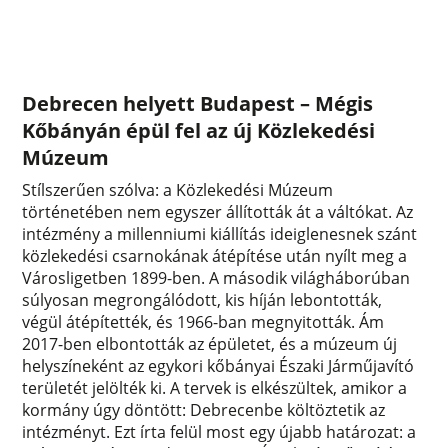
Debrecen helyett Budapest – Mégis
Kőbányán épül fel az új Közlekedési
Múzeum
Stílszerűen szólva: a Közlekedési Múzeum
történetében nem egyszer állították át a váltókat. Az
intézmény a millenniumi kiállítás ideiglenesnek szánt
közlekedési csarnokának átépítése után nyílt meg a
Városligetben 1899-ben. A második világháborúban
súlyosan megrongálódott, kis híján lebontották,
végül átépítették, és 1966-ban megnyitották. Ám
2017-ben elbontották az épületet, és a múzeum új
helyszíneként az egykori kőbányai Északi Járműjavító
területét jelölték ki. A tervek is elkészültek, amikor a
kormány úgy döntött: Debrecenbe költöztetik az
intézményt. Ezt írta felül most egy újabb határozat: a