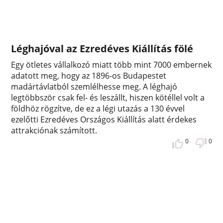
Léghajóval az Ezredéves Kiállítás fölé
Egy ötletes vállalkozó miatt több mint 7000 embernek
adatott meg, hogy az 1896-os Budapestet
madártávlatból szemlélhesse meg. A léghajó
legtöbbször csak fel- és leszállt, hiszen kötéllel volt a
földhöz rögzítve, de ez a légi utazás a 130 évvel
ezelőtti Ezredéves Országos Kiállítás alatt érdekes
attrakciónak számított.
0
0