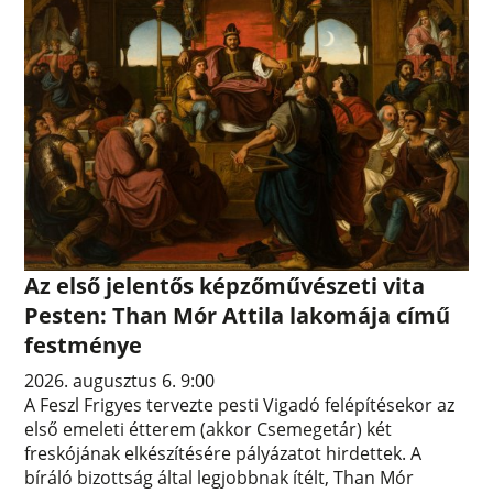
Az első jelentős képzőművészeti vita
Pesten: Than Mór Attila lakomája című
festménye
2026. augusztus 6. 9:00
A Feszl Frigyes tervezte pesti Vigadó felépítésekor az
első emeleti étterem (akkor Csemegetár) két
freskójának elkészítésére pályázatot hirdettek. A
bíráló bizottság által legjobbnak ítélt, Than Mór