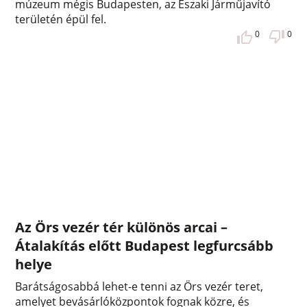
múzeum mégis Budapesten, az Északi Járműjavító
területén épül fel.
0
0
Az Örs vezér tér különös arcai –
Átalakítás előtt Budapest legfurcsább
helye
Barátságosabbá lehet-e tenni az Örs vezér teret,
amelyet bevásárlóközpontok fognak közre, és