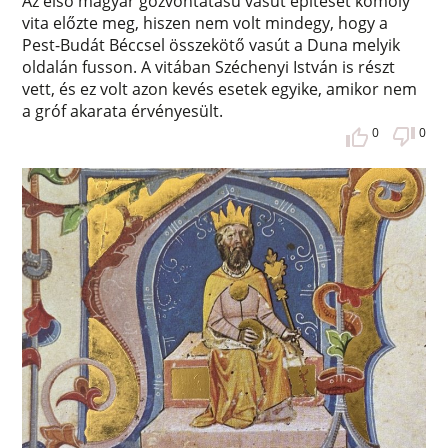
Az első magyar gőzvontatású vasút építését komoly
vita előzte meg, hiszen nem volt mindegy, hogy a
Pest-Budát Béccsel összekötő vasút a Duna melyik
oldalán fusson. A vitában Széchenyi István is részt
vett, és ez volt azon kevés esetek egyike, amikor nem
a gróf akarata érvényesült.
0
0