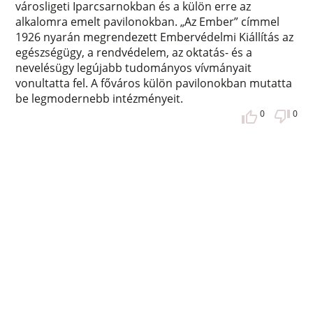
városligeti Iparcsarnokban és a külön erre az
alkalomra emelt pavilonokban. „Az Ember” címmel
1926 nyarán megrendezett Embervédelmi Kiállítás az
egészségügy, a rendvédelem, az oktatás- és a
nevelésügy legújabb tudományos vívmányait
vonultatta fel. A főváros külön pavilonokban mutatta
be legmodernebb intézményeit.
0
0