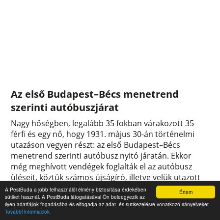
Az első Budapest–Bécs menetrend
szerinti autóbuszjárat
Nagy hőségben, legalább 35 fokban várakozott 35
férfi és egy nő, hogy 1931. május 30-án történelmi
utazáson vegyen részt: az első Budapest–Bécs
menetrend szerinti autóbusz nyitó járatán. Ekkor
még meghívott vendégek foglalták el az autóbusz
üléseit, köztük számos újságíró, illetve velük utazott
az egész vállalkozás kitalálója, dr. Lénárt Ilona is.
A PestBuda a jobb felhasználói élmény biztosítása érdekében
Értem
sütiket használ. A PestBuda látogatásával Ön beleegyezik az
0
0
ilyen adatfájlok fogadásába és elfogadja az adat- és sütikezelésre vonatkozó irányelveket.
További információk