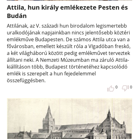
Attila, hun király emlékezete Pesten és
Budán
Attilának, az V. századi hun birodalom legismertebb
uralkodójának napjainkban nincs jelentősebb köztéri
emlékműve Budapesten. De számos Attila utca van a
fővárosban, emellett készült róla a VIgadóban freskó,
a két világháború között pedig emlékművet terveztek
állítani neki. A Nemzeti Múzeumban ma záruló Attila-
kiállításon több, Budapest történetéhez kapcsolódó
emlék is szerepelt a hun fejedelemmel
összefüggésben.
0
0