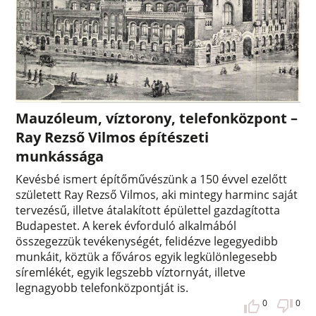
Mauzóleum, víztorony, telefonközpont –
Ray Rezső Vilmos építészeti
munkássága
Kevésbé ismert építőművészünk a 150 évvel ezelőtt
született Ray Rezső Vilmos, aki mintegy harminc saját
tervezésű, illetve átalakított épülettel gazdagította
Budapestet. A kerek évforduló alkalmából
összegezzük tevékenységét, felidézve legegyedibb
munkáit, köztük a főváros egyik legkülönlegesebb
síremlékét, egyik legszebb víztornyát, illetve
legnagyobb telefonközpontját is.
0
0