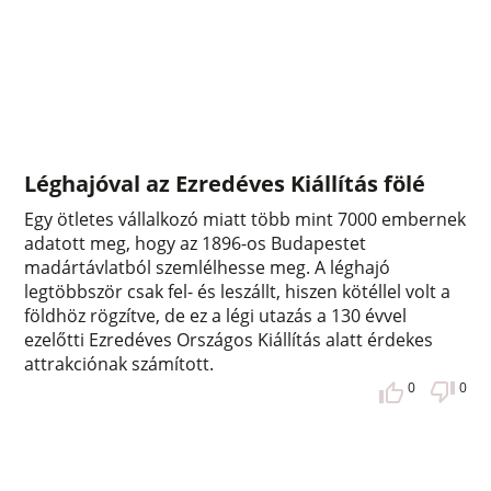
Léghajóval az Ezredéves Kiállítás fölé
Egy ötletes vállalkozó miatt több mint 7000 embernek
adatott meg, hogy az 1896-os Budapestet
madártávlatból szemlélhesse meg. A léghajó
legtöbbször csak fel- és leszállt, hiszen kötéllel volt a
földhöz rögzítve, de ez a légi utazás a 130 évvel
ezelőtti Ezredéves Országos Kiállítás alatt érdekes
attrakciónak számított.
0
0