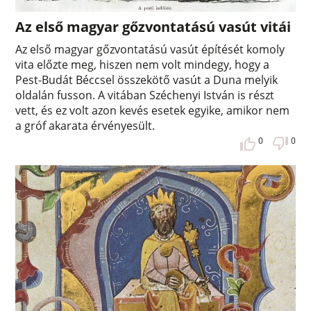
Az első magyar gőzvontatású vasút vitái
Az első magyar gőzvontatású vasút építését komoly
vita előzte meg, hiszen nem volt mindegy, hogy a
Pest-Budát Béccsel összekötő vasút a Duna melyik
oldalán fusson. A vitában Széchenyi István is részt
vett, és ez volt azon kevés esetek egyike, amikor nem
a gróf akarata érvényesült.
0
0