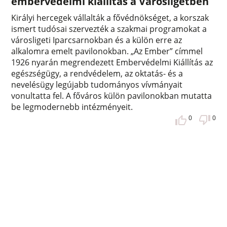
embervédelmi kiállítás a Városligetben
Királyi hercegek vállalták a fővédnökséget, a korszak
ismert tudósai szervezték a szakmai programokat a
városligeti Iparcsarnokban és a külön erre az
alkalomra emelt pavilonokban. „Az Ember” címmel
1926 nyarán megrendezett Embervédelmi Kiállítás az
egészségügy, a rendvédelem, az oktatás- és a
nevelésügy legújabb tudományos vívmányait
vonultatta fel. A főváros külön pavilonokban mutatta
be legmodernebb intézményeit.
0
0