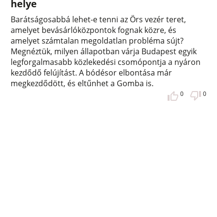
helye
Barátságosabbá lehet-e tenni az Örs vezér teret,
amelyet bevásárlóközpontok fognak közre, és
amelyet számtalan megoldatlan probléma sújt?
Megnéztük, milyen állapotban várja Budapest egyik
legforgalmasabb közlekedési csomópontja a nyáron
kezdődő felújítást. A bódésor elbontása már
megkezdődött, és eltűnhet a Gomba is.
0
0