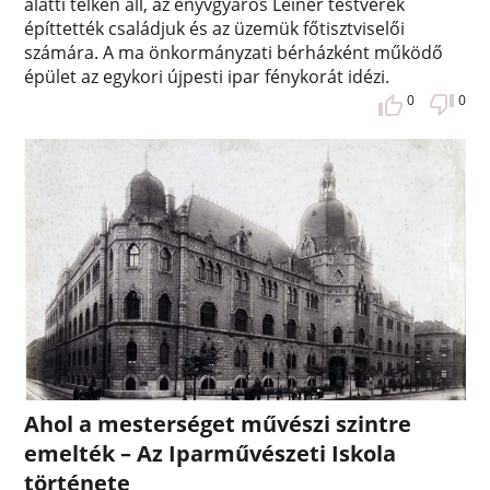
alatti telken áll, az enyvgyáros Leiner testvérek
építtették családjuk és az üzemük főtisztviselői
számára. A ma önkormányzati bérházként működő
épület az egykori újpesti ipar fénykorát idézi.
0
0
Ahol a mesterséget művészi szintre
emelték – Az Iparművészeti Iskola
története