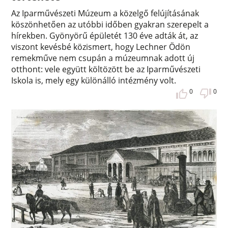
Az Iparművészeti Múzeum a közelgő felújításának
köszönhetően az utóbbi időben gyakran szerepelt a
hírekben. Gyönyörű épületét 130 éve adták át, az
viszont kevésbé közismert, hogy Lechner Ödön
remekműve nem csupán a múzeumnak adott új
otthont: vele együtt költözött be az Iparművészeti
Iskola is, mely egy különálló intézmény volt.
0
0