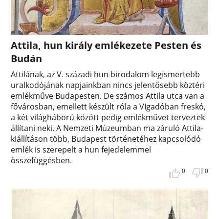
Attila, hun király emlékezete Pesten és
Budán
Attilának, az V. századi hun birodalom legismertebb
uralkodójának napjainkban nincs jelentősebb köztéri
emlékműve Budapesten. De számos Attila utca van a
fővárosban, emellett készült róla a VIgadóban freskó,
a két világháború között pedig emlékművet terveztek
állítani neki. A Nemzeti Múzeumban ma záruló Attila-
kiállításon több, Budapest történetéhez kapcsolódó
emlék is szerepelt a hun fejedelemmel
összefüggésben.
0
0