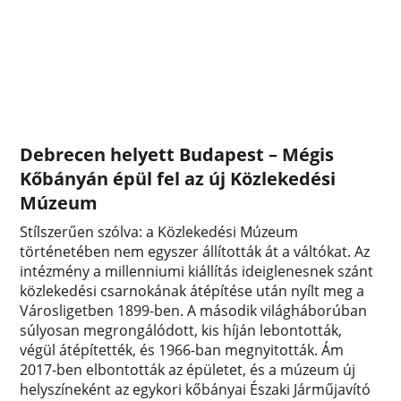
Debrecen helyett Budapest – Mégis
Kőbányán épül fel az új Közlekedési
Múzeum
Stílszerűen szólva: a Közlekedési Múzeum
történetében nem egyszer állították át a váltókat. Az
intézmény a millenniumi kiállítás ideiglenesnek szánt
közlekedési csarnokának átépítése után nyílt meg a
Városligetben 1899-ben. A második világháborúban
súlyosan megrongálódott, kis híján lebontották,
végül átépítették, és 1966-ban megnyitották. Ám
2017-ben elbontották az épületet, és a múzeum új
helyszíneként az egykori kőbányai Északi Járműjavító