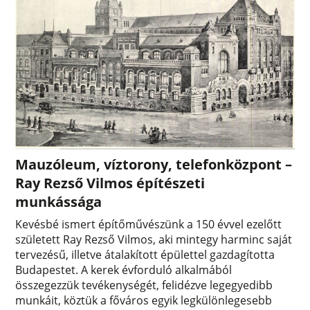
Mauzóleum, víztorony, telefonközpont –
Ray Rezső Vilmos építészeti
munkássága
Kevésbé ismert építőművészünk a 150 évvel ezelőtt
született Ray Rezső Vilmos, aki mintegy harminc saját
tervezésű, illetve átalakított épülettel gazdagította
Budapestet. A kerek évforduló alkalmából
összegezzük tevékenységét, felidézve legegyedibb
munkáit, köztük a főváros egyik legkülönlegesebb