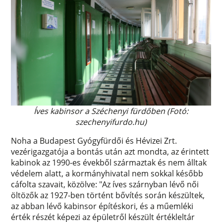
Íves kabinsor a Széchenyi fürdőben (Fotó:
szechenyifurdo.hu)
Noha a Budapest Gyógyfürdői és Hévizei Zrt.
vezérigazgatója a bontás után azt mondta, az érintett
kabinok az 1990-es évekből származtak és nem álltak
védelem alatt, a kormányhivatal nem sokkal később
cáfolta szavait, közölve: "Az íves szárnyban lévő női
öltözők az 1927-ben történt bővítés során készültek,
az abban lévő kabinsor építéskori, és a műemléki
érték részét képezi az épületről készült értékleltár