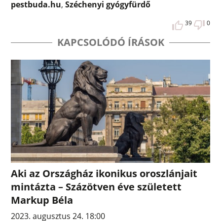
pestbuda.hu
,
Széchenyi gyógyfürdő
39
0
KAPCSOLÓDÓ ÍRÁSOK
Aki az Országház ikonikus oroszlánjait
mintázta – Százötven éve született
Markup Béla
2023. augusztus 24. 18:00