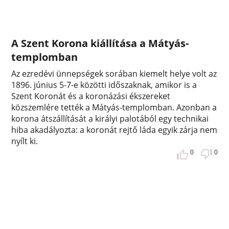
A Szent Korona kiállítása a Mátyás-
templomban
Az ezredévi ünnepségek sorában kiemelt helye volt az
1896. június 5-7-e közötti időszaknak, amikor is a
Szent Koronát és a koronázási ékszereket
közszemlére tették a Mátyás-templomban. Azonban a
korona átszállítását a királyi palotából egy technikai
hiba akadályozta: a koronát rejtő láda egyik zárja nem
nyílt ki.
0
0