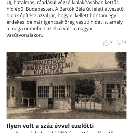
Új, hatalmas, ráadásul végső kialakításában kettős
híd épül Budapesten. A Bartók Béla út felett átvezető
hidak építése azzal jár, hogy el kellett bontani egy
érdekes, de már igencsak öreg vasúti hidat is, amely
a maga nemében az első volt a magyar
vasútvonalakon.
0
0
Ilyen volt a száz évvel ezelőtti