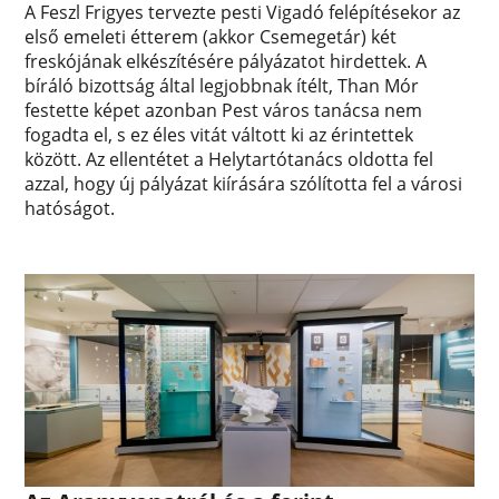
A Feszl Frigyes tervezte pesti Vigadó felépítésekor az
első emeleti étterem (akkor Csemegetár) két
freskójának elkészítésére pályázatot hirdettek. A
bíráló bizottság által legjobbnak ítélt, Than Mór
festette képet azonban Pest város tanácsa nem
fogadta el, s ez éles vitát váltott ki az érintettek
között. Az ellentétet a Helytartótanács oldotta fel
azzal, hogy új pályázat kiírására szólította fel a városi
hatóságot.