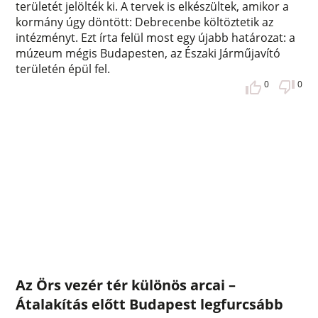
területét jelölték ki. A tervek is elkészültek, amikor a
kormány úgy döntött: Debrecenbe költöztetik az
intézményt. Ezt írta felül most egy újabb határozat: a
múzeum mégis Budapesten, az Északi Járműjavító
területén épül fel.
0
0
Az Örs vezér tér különös arcai –
Átalakítás előtt Budapest legfurcsább