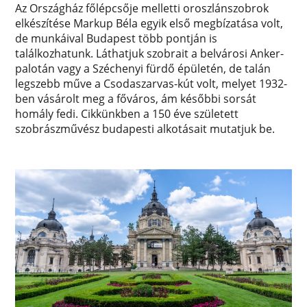
Az Országház főlépcsője melletti oroszlánszobrok
elkészítése Markup Béla egyik első megbízatása volt,
de munkáival Budapest több pontján is
találkozhatunk. Láthatjuk szobrait a belvárosi Anker-
palotán vagy a Széchenyi fürdő épületén, de talán
legszebb műve a Csodaszarvas-kút volt, melyet 1932-
ben vásárolt meg a főváros, ám későbbi sorsát
homály fedi. Cikkünkben a 150 éve született
szobrászművész budapesti alkotásait mutatjuk be.