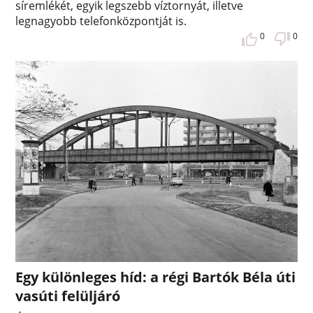
síremlékét, egyik legszebb víztornyát, illetve
legnagyobb telefonközpontját is.
0
0
Egy különleges híd: a régi Bartók Béla úti
vasúti felüljáró