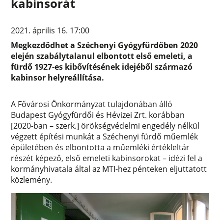
kabinsorát
2021. április 16. 17:00
Megkezdődhet a Széchenyi Gyógyfürdőben 2020
elején szabálytalanul elbontott első emeleti, a
fürdő 1927-es kibővítésének idejéből származó
kabinsor helyreállítása.
A Fővárosi Önkormányzat tulajdonában álló
Budapest Gyógyfürdői és Hévizei Zrt. korábban
[2020-ban – szerk.] örökségvédelmi engedély nélkül
végzett építési munkát a Széchenyi fürdő műemlék
épületében és elbontotta a műemléki értékleltár
részét képező, első emeleti kabinsorokat – idézi fel a
kormányhivatala által az MTI-hez pénteken eljuttatott
közlemény.