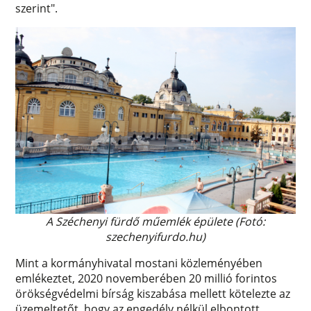
szerint".
A Széchenyi fürdő műemlék épülete (Fotó:
szechenyifurdo.hu)
Mint a kormányhivatal mostani közleményében
emlékeztet, 2020 novemberében 20 millió forintos
örökségvédelmi bírság kiszabása mellett kötelezte az
üzemeltetőt, hogy az engedély nélkül elbontott