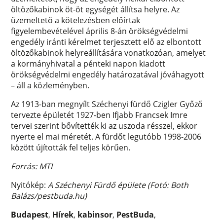
öltözőkabinok öt-öt egységét állítsa helyre. Az
üzemeltető a kötelezésben előírtak
figyelembevételével április 8-án örökségvédelmi
engedély iránti kérelmet terjesztett elő az elbontott
öltözőkabinok helyreállítására vonatkozóan, amelyet
a kormányhivatal a pénteki napon kiadott
örökségvédelmi engedély határozatával jóváhagyott
– áll a közleményben.
Az 1913-ban megnyílt Széchenyi fürdő Czigler Győző
tervezte épületét 1927-ben Ifjabb Francsek Imre
tervei szerint bővítették ki az uszoda résszel, ekkor
nyerte el mai méretét. A fürdőt legutóbb 1998-2006
között újították fel teljes körűen.
Forrás: MTI
Nyitókép:
A Széchenyi Fürdő épülete (Fotó: Both
Balázs/pestbuda.hu)
Budapest
,
Hírek
,
kabinsor
,
PestBuda
,