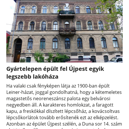
Gyártelepen épült fel Újpest egyik
legszebb lakóháza
Ha valaki csak fényképen látja az 1900-ban épült
Leiner-házat, joggal gondolhatná, hogy a kétemeletes
magastetős neoreneszánsz palota egy belvárosi
negyedben áll. A karakteres homlokzat, a faragott
kapu, a freskókkal díszített lépcsőház, a kovácsoltvas
lépcsőkorlátok tovább erősítenék ezt az elképzelést.
Azonban az épület Újpest szélén, a Duna sor 14. szám