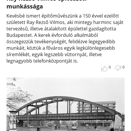
munkássága
Kevésbé ismert építőművészünk a 150 évvel ezelőtt
született Ray Rezső Vilmos, aki mintegy harminc saját
tervezésű, illetve átalakított épülettel gazdagította
Budapestet. A kerek évforduló alkalmából
összegezzük tevékenységét, felidézve legegyedibb
munkáit, köztük a főváros egyik legkülönlegesebb
síremlékét, egyik legszebb víztornyát, illetve
legnagyobb telefonközpontját is.
0
0