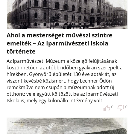
Ahol a mesterséget művészi szintre
emelték – Az Iparművészeti Iskola
története
Az Iparművészeti Múzeum a közelgő felújításának
köszönhetően az utóbbi időben gyakran szerepelt a
hírekben. Gyönyörű épületét 130 éve adták át, az
viszont kevésbé közismert, hogy Lechner Ödön
remekműve nem csupán a múzeumnak adott új
otthont: vele együtt költözött be az Iparművészeti
Iskola is, mely egy különálló intézmény volt.
0
0