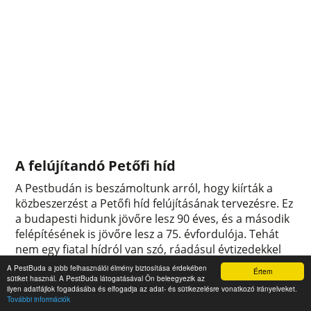
A felújítandó Petőfi híd
A Pestbudán is beszámoltunk arról, hogy kiírták a
közbeszerzést a Petőfi híd felújításának tervezésre. Ez
a budapesti hidunk jövőre lesz 90 éves, és a második
felépítésének is jövőre lesz a 75. évfordulója. Tehát
nem egy fiatal hídról van szó, ráadásul évtizedekkel
ezelőtt, 1979-1980-ban esett át nagyobb mértékű
A PestBuda a jobb felhasználói élmény biztosítása érdekében
Értem
felújításon. A tervpályázat kiírásához kapcsolódva
sütiket használ. A PestBuda látogatásával Ön beleegyezik az
ilyen adatfájlok fogadásába és elfogadja az adat- és sütikezelésre vonatkozó irányelveket.
cikkünkben felidézzük a Petőfi híd építésének
További információk
történetét.