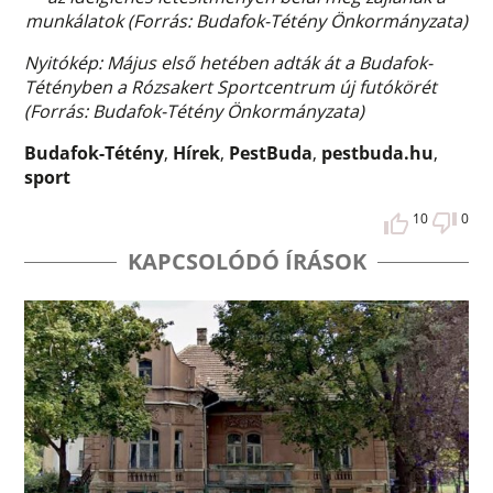
munkálatok (Forrás: Budafok-Tétény Önkormányzata)
Nyitókép: Május első hetében adták át a Budafok-
Tétényben a Rózsakert Sportcentrum új futókörét
(Forrás: Budafok-Tétény Önkormányzata)
Budafok-Tétény
,
Hírek
,
PestBuda
,
pestbuda.hu
,
sport
10
0
KAPCSOLÓDÓ ÍRÁSOK