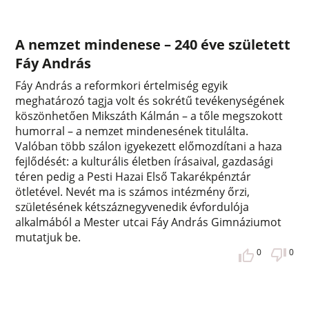
A nemzet mindenese – 240 éve született
Fáy András
Fáy András a reformkori értelmiség egyik
meghatározó tagja volt és sokrétű tevékenységének
köszönhetően Mikszáth Kálmán – a tőle megszokott
humorral – a nemzet mindenesének titulálta.
Valóban több szálon igyekezett előmozdítani a haza
fejlődését: a kulturális életben írásaival, gazdasági
téren pedig a Pesti Hazai Első Takarékpénztár
ötletével. Nevét ma is számos intézmény őrzi,
születésének kétszáznegyvenedik évfordulója
alkalmából a Mester utcai Fáy András Gimnáziumot
mutatjuk be.
0
0