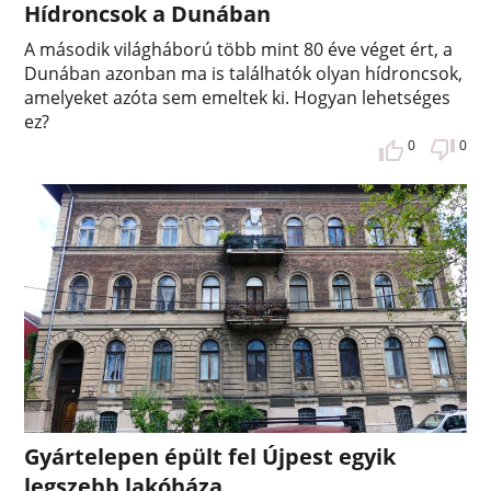
Hídroncsok a Dunában
A második világháború több mint 80 éve véget ért, a
Dunában azonban ma is találhatók olyan hídroncsok,
amelyeket azóta sem emeltek ki. Hogyan lehetséges
ez?
0
0
Gyártelepen épült fel Újpest egyik
legszebb lakóháza