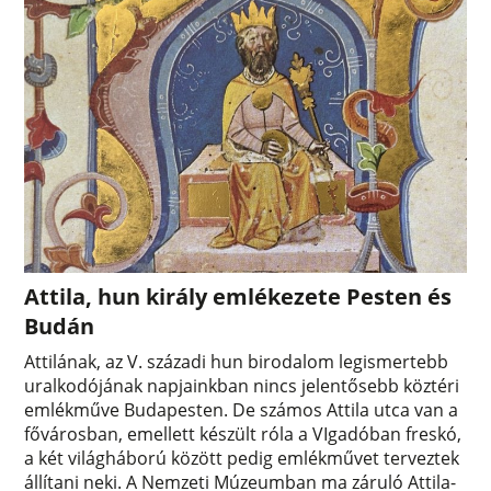
Attila, hun király emlékezete Pesten és
Budán
Attilának, az V. századi hun birodalom legismertebb
uralkodójának napjainkban nincs jelentősebb köztéri
emlékműve Budapesten. De számos Attila utca van a
fővárosban, emellett készült róla a VIgadóban freskó,
a két világháború között pedig emlékművet terveztek
állítani neki. A Nemzeti Múzeumban ma záruló Attila-