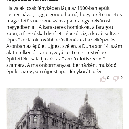
Ha valaki csak fényképen látja az 1900-ban épült
Leiner-házat, joggal gondolhatná, hogy a kétemeletes
magastetős neoreneszánsz palota egy belvárosi
negyedben áll. A karakteres homlokzat, a faragott
kapu, a freskókkal díszített lépcsőház, a kovácsoltvas
lépcsőkorlátok tovább erősítenék ezt az elképzelést.
Azonban az épület Újpest szélén, a Duna sor 14. szám
alatti telken áll, az enyvgyáros Leiner testvérek
építtették családjuk és az üzemük főtisztviselői
számára. A ma önkormányzati bérházként működő
épület az egykori újpesti ipar fénykorát idézi.
0
0