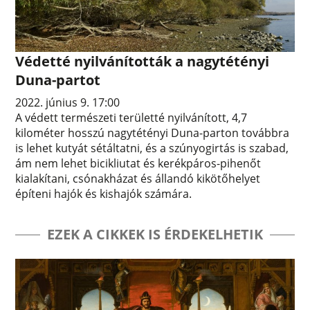
Védetté nyilvánították a nagytétényi
Duna-partot
2022. június 9. 17:00
A védett természeti területté nyilvánított, 4,7
kilométer hosszú nagytétényi Duna-parton továbbra
is lehet kutyát sétáltatni, és a szúnyogirtás is szabad,
ám nem lehet bicikliutat és kerékpáros-pihenőt
kialakítani, csónakházat és állandó kikötőhelyet
építeni hajók és kishajók számára.
EZEK A CIKKEK IS ÉRDEKELHETIK