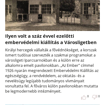
Ilyen volt a száz évvel ezelőtti
embervédelmi kiállítás a Városligetben
Királyi hercegek vállalták a fővédnökséget, a korszak
ismert tudósai szervezték a szakmai programokat a
városligeti Iparcsarnokban és a külön erre az
alkalomra emelt pavilonokban. „Az Ember” címmel
1926 nyarán megrendezett Embervédelmi Kiállítás az
egészségügy, a rendvédelem, az oktatás- és a
nevelésügy legújabb tudományos vívmányait
vonultatta fel. A főváros külön pavilonokban mutatta
be legmodernebb intézményeit.
0
0