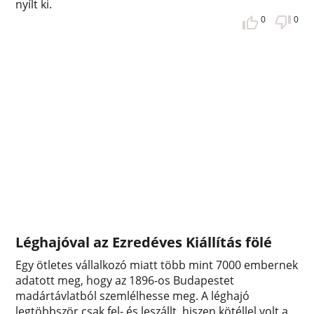
nyílt ki.
0
0
Léghajóval az Ezredéves Kiállítás fölé
Egy ötletes vállalkozó miatt több mint 7000 embernek
adatott meg, hogy az 1896-os Budapestet
madártávlatból szemlélhesse meg. A léghajó
legtöbbször csak fel- és leszállt, hiszen kötéllel volt a