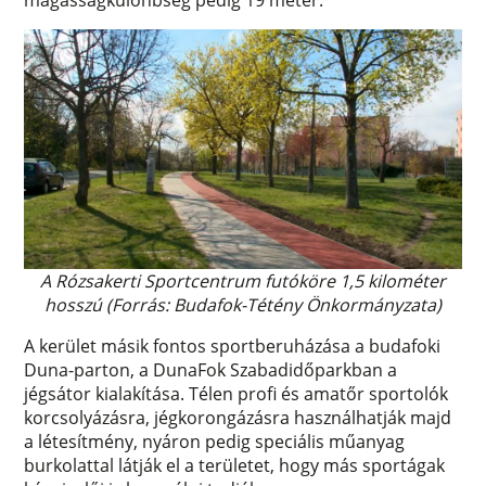
magasságkülönbség pedig 19 méter.
A Rózsakerti Sportcentrum futóköre 1,5 kilométer
hosszú (Forrás: Budafok-Tétény Önkormányzata)
A kerület másik fontos sportberuházása a budafoki
Duna-parton, a DunaFok Szabadidőparkban a
jégsátor kialakítása. Télen profi és amatőr sportolók
korcsolyázásra, jégkorongázásra használhatják majd
a létesítmény, nyáron pedig speciális műanyag
burkolattal látják el a területet, hogy más sportágak