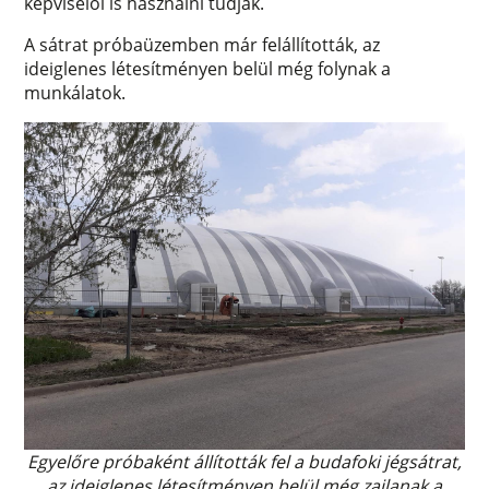
képviselői is használni tudják.
A sátrat próbaüzemben már felállították, az
ideiglenes létesítményen belül még folynak a
munkálatok.
Egyelőre próbaként állították fel a budafoki jégsátrat,
az ideiglenes létesítményen belül még zajlanak a