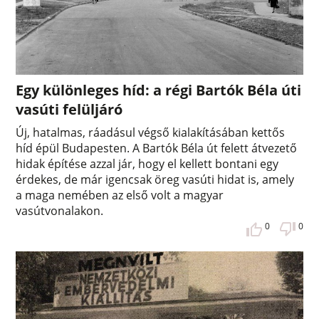
Egy különleges híd: a régi Bartók Béla úti
vasúti felüljáró
Új, hatalmas, ráadásul végső kialakításában kettős
híd épül Budapesten. A Bartók Béla út felett átvezető
hidak építése azzal jár, hogy el kellett bontani egy
érdekes, de már igencsak öreg vasúti hidat is, amely
a maga nemében az első volt a magyar
vasútvonalakon.
0
0