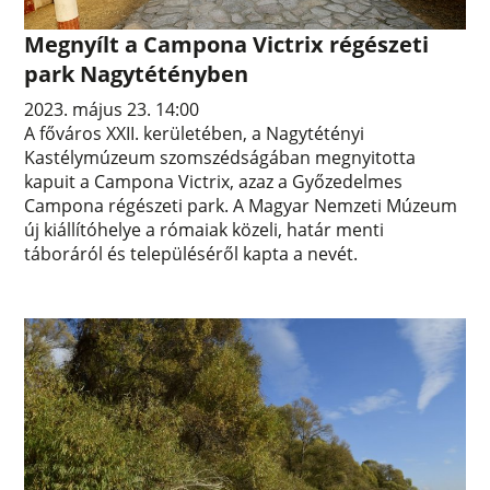
Megnyílt a Campona Victrix régészeti
park Nagytétényben
2023. május 23. 14:00
A főváros XXII. kerületében, a Nagytétényi
Kastélymúzeum szomszédságában megnyitotta
kapuit a Campona Victrix, azaz a Győzedelmes
Campona régészeti park. A Magyar Nemzeti Múzeum
új kiállítóhelye a rómaiak közeli, határ menti
táboráról és településéről kapta a nevét.