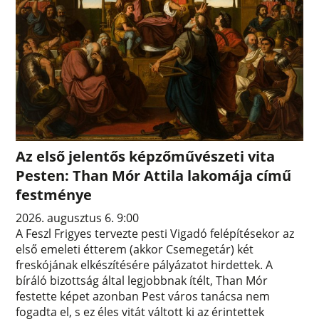
Az első jelentős képzőművészeti vita
Pesten: Than Mór Attila lakomája című
festménye
2026. augusztus 6. 9:00
A Feszl Frigyes tervezte pesti Vigadó felépítésekor az
első emeleti étterem (akkor Csemegetár) két
freskójának elkészítésére pályázatot hirdettek. A
bíráló bizottság által legjobbnak ítélt, Than Mór
festette képet azonban Pest város tanácsa nem
fogadta el, s ez éles vitát váltott ki az érintettek