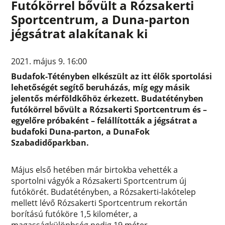
Futókörrel bővült a Rózsakerti
Sportcentrum, a Duna-parton
jégsátrat alakítanak ki
2021. május 9. 16:00
Budafok-Tétényben elkészült az itt élők sportolási
lehetőségét segítő beruházás, míg egy másik
jelentős mérföldkőhöz érkezett. Budatétényben
futókörrel bővült a Rózsakerti Sportcentrum és –
egyelőre próbaként – felállították a jégsátrat a
budafoki Duna-parton, a DunaFok
Szabadidőparkban.
Május első hetében már birtokba vehették a
sportolni vágyók a Rózsakerti Sportcentrum új
futókörét. Budatétényben, a Rózsakerti-lakótelep
mellett lévő Rózsakerti Sportcentrum rekortán
borítású futóköre 1,5 kilométer, a