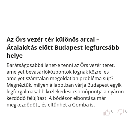
Az Örs vezér tér különös arcai –
Átalakítás előtt Budapest legfurcsább
helye
Barátságosabbá lehet-e tenni az Örs vezér teret,
amelyet bevásárlóközpontok fognak közre, és
amelyet számtalan megoldatlan probléma sújt?
Megnéztük, milyen állapotban várja Budapest egyik
legforgalmasabb közlekedési csomópontja a nyáron
kezdődő felújítást. A bódésor elbontása már
megkezdődött, és eltűnhet a Gomba is.
0
0