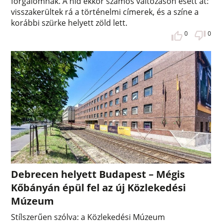
forgalomnak. A híd ekkor számos változáson esett át:
visszakerültek rá a történelmi címerek, és a színe a
korábbi szürke helyett zöld lett.
0
0
Debrecen helyett Budapest – Mégis
Kőbányán épül fel az új Közlekedési
Múzeum
Stílszerűen szólva: a Közlekedési Múzeum