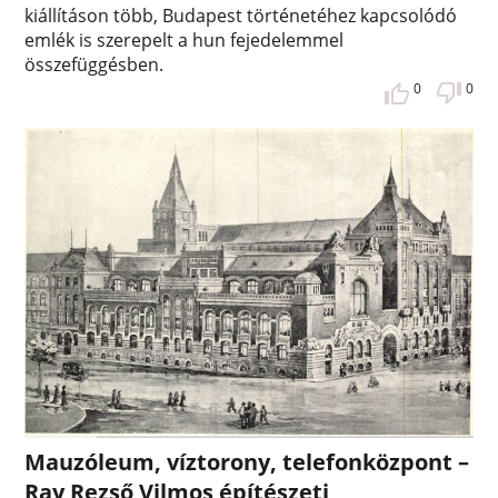
kiállításon több, Budapest történetéhez kapcsolódó
emlék is szerepelt a hun fejedelemmel
összefüggésben.
0
0
Mauzóleum, víztorony, telefonközpont –
Ray Rezső Vilmos építészeti