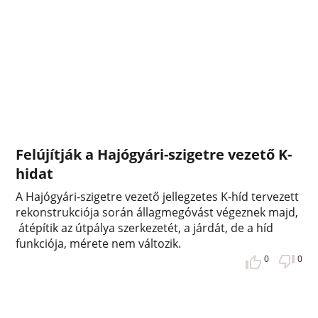
Felújítják a Hajógyári-szigetre vezető K-
hidat
A Hajógyári-szigetre vezető jellegzetes K-híd tervezett
rekonstrukciója során állagmegóvást végeznek majd,
átépítik az útpálya szerkezetét, a járdát, de a híd
funkciója, mérete nem változik.
0
0