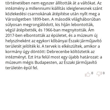
történetében nem egyszer állították át a váltókat. Az
intézmény a millenniumi kiállítás ideiglenesnek szánt
közlekedési csarnokának átépítése után nyílt meg a
Városligetben 1899-ben. A második világháborúban
súlyosan megrongálódott, kis híján lebontották,
végül átépítették, és 1966-ban megnyitották. Ám
2017-ben elbontották az épületet, és a múzeum új
helyszíneként az egykori kőbányai Északi Járműjavító
területét jelölték ki. A tervek is elkészültek, amikor a
kormány úgy döntött: Debrecenbe költöztetik az
intézményt. Ezt írta felül most egy újabb határozat: a
múzeum mégis Budapesten, az Északi Járműjavító
területén épül fel.
0
0