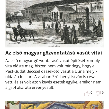
Az első magyar gőzvontatású vasút vitái
Az első magyar gőzvontatású vasút építését komoly
vita előzte meg, hiszen nem volt mindegy, hogy a
Pest-Budát Béccsel összekötő vasút a Duna melyik
oldalán fusson. A vitában Széchenyi István is részt
vett, és ez volt azon kevés esetek egyike, amikor nem
a gróf akarata érvényesült.
0
0