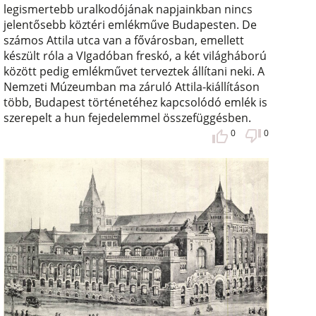
legismertebb uralkodójának napjainkban nincs
jelentősebb köztéri emlékműve Budapesten. De
számos Attila utca van a fővárosban, emellett
készült róla a VIgadóban freskó, a két világháború
között pedig emlékművet terveztek állítani neki. A
Nemzeti Múzeumban ma záruló Attila-kiállításon
több, Budapest történetéhez kapcsolódó emlék is
szerepelt a hun fejedelemmel összefüggésben.
0
0