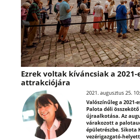
Ezrek voltak kíváncsiak a 2021-
attrakciójára
2021. augusztus 25. 10
Valószínűleg a 2021-e
Palota déli összekötő
újraalkotása. Az aug
várakozott a palotau
épületrészbe. Sikota K
vezérigazgató-helyett