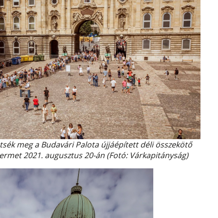
tsék meg a Budavári Palota újjáépített déli összekötő
-termet 2021. augusztus 20-án (Fotó: Várkapitányság)