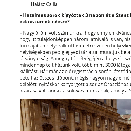
Halász Csilla
– Hatalmas sorok kígyóztak 3 napon át a Szent
ekkora érdeklődésre?
– Nagy öröm volt számunkra, hogy ennyien kíváncsi
hogy itt tulajdonképpen három látnivaló is van, hi
formájában helyreállított épületrészében helyezke
helyiségekben pedig egyedi tárlattal mutatjuk be a
látványosság. A megnyitó hétvégéjén a helyszín s
mindennap telt házunk volt, több mint 3000 látoga
kiállítást. Bár már az előregisztráció során látszód
betelt az összes időpont, mégis nagyon nagy élmén
délelőtti nyitáskor kanyargott a sor az Oroszlános
lezárása volt annak a sokéves munkának, amely a S