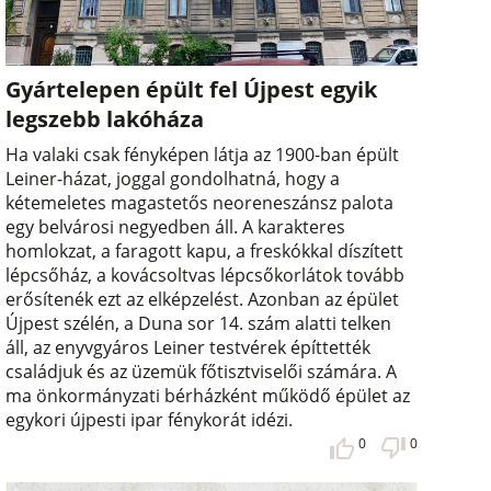
Gyártelepen épült fel Újpest egyik
legszebb lakóháza
Ha valaki csak fényképen látja az 1900-ban épült
Leiner-házat, joggal gondolhatná, hogy a
kétemeletes magastetős neoreneszánsz palota
egy belvárosi negyedben áll. A karakteres
homlokzat, a faragott kapu, a freskókkal díszített
lépcsőház, a kovácsoltvas lépcsőkorlátok tovább
erősítenék ezt az elképzelést. Azonban az épület
Újpest szélén, a Duna sor 14. szám alatti telken
áll, az enyvgyáros Leiner testvérek építtették
családjuk és az üzemük főtisztviselői számára. A
ma önkormányzati bérházként működő épület az
egykori újpesti ipar fénykorát idézi.
0
0