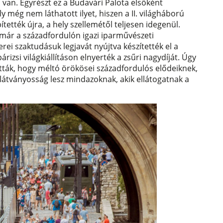
van. Egyrészt ez a Budavári Palota elsőként
 még nem láthatott ilyet, hiszen a II. világháború
ítették újra, a hely szellemétől teljesen idegenül.
 már a századfordulón igazi iparművészeti
ei szaktudásuk legjavát nyújtva készítették el a
rizsi világkiállításon elnyerték a zsűri nagydíját. Úgy
ták, hogy méltó örökösei századfordulós elődeiknek,
látványosság lesz mindazoknak, akik ellátogatnak a