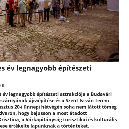
es év legnagyobb építészeti
:00
s év legnagyobb építészeti attrakciója a Budavári
 szárnyának újraépítése és a Szent István-terem
usztus 20-i ünnepi hétvégén soha nem látott tömeg
dvaron, hogy bejusson a most átadott
risztina, a Várkapitányság turisztikai és kulturális
ese értékelte lapunknak a történteket.