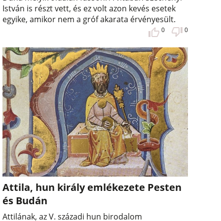
István is részt vett, és ez volt azon kevés esetek
egyike, amikor nem a gróf akarata érvényesült.
0
0
Attila, hun király emlékezete Pesten
és Budán
Attilának, az V. századi hun birodalom