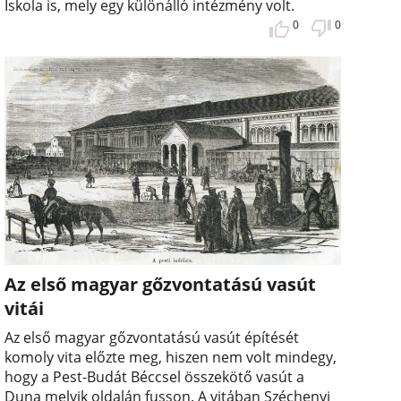
Iskola is, mely egy különálló intézmény volt.
0
0
Az első magyar gőzvontatású vasút
vitái
Az első magyar gőzvontatású vasút építését
komoly vita előzte meg, hiszen nem volt mindegy,
hogy a Pest-Budát Béccsel összekötő vasút a
Duna melyik oldalán fusson. A vitában Széchenyi