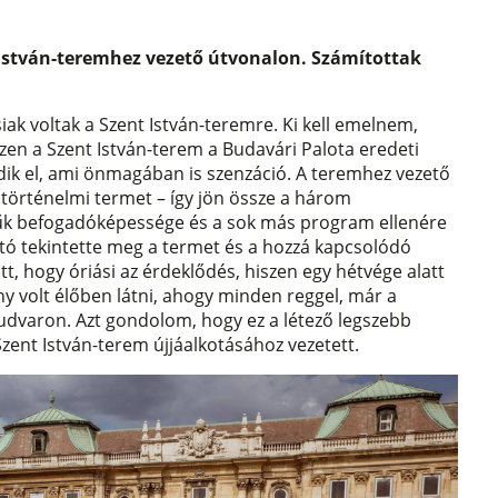
 István-teremhez vezető útvonalon. Számítottak
ak voltak a Szent István-teremre. Ki kell emelnem,
szen a Szent István-terem a Budavári Palota eredeti
dik el, ami önmagában is szenzáció. A teremhez vezető
 történelmi termet – így jön össze a három
zűk befogadóképessége és a sok más program ellenére
tó tekintette meg a termet és a hozzá kapcsolódó
ott, hogy óriási az érdeklődés, hiszen egy hétvége alatt
y volt élőben látni, ahogy minden reggel, már a
 udvaron. Azt gondolom, hogy ez a létező legszebb
zent István-terem újjáalkotásához vezetett.