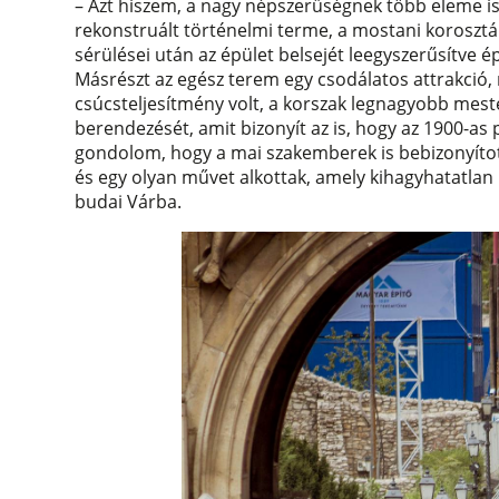
– Azt hiszem, a nagy népszerűségnek több eleme is 
rekonstruált történelmi terme, a mostani korosztály
sérülései után az épület belsejét leegyszerűsítve ép
Másrészt az egész terem egy csodálatos attrakció,
csúcsteljesítmény volt, a korszak legnagyobb mester
berendezését, amit bizonyít az is, hogy az 1900-as pá
gondolom, hogy a mai szakemberek is bebizonyítot
és egy olyan művet alkottak, amely kihagyhatatlan 
budai Várba.