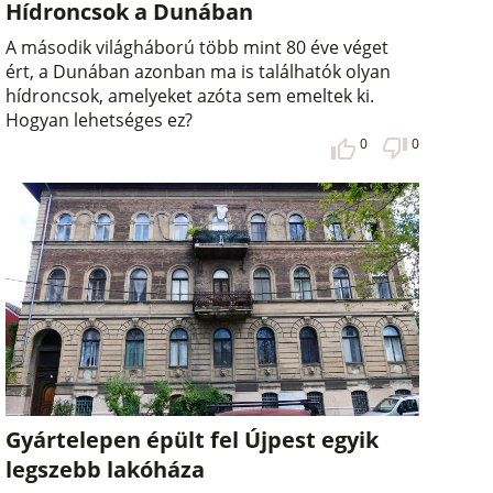
Hídroncsok a Dunában
A második világháború több mint 80 éve véget
ért, a Dunában azonban ma is találhatók olyan
hídroncsok, amelyeket azóta sem emeltek ki.
Hogyan lehetséges ez?
0
0
Gyártelepen épült fel Újpest egyik
legszebb lakóháza