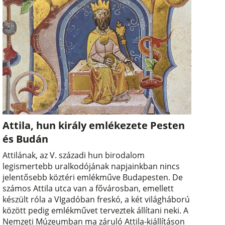
Attila, hun király emlékezete Pesten
és Budán
Attilának, az V. századi hun birodalom
legismertebb uralkodójának napjainkban nincs
jelentősebb köztéri emlékműve Budapesten. De
számos Attila utca van a fővárosban, emellett
készült róla a VIgadóban freskó, a két világháború
között pedig emlékművet terveztek állítani neki. A
Nemzeti Múzeumban ma záruló Attila-kiállításon