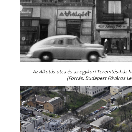
Az Alkotás utca és az egykori Teremtés-ház 
(Forrás: Budapest Főváros Le