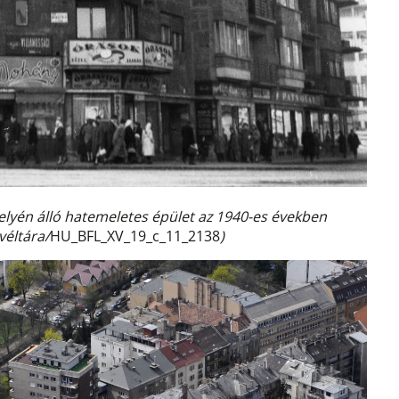
helyén álló hatemeletes épület az 1940-es években
véltára/
HU_BFL_XV_19_c_11_2138
)