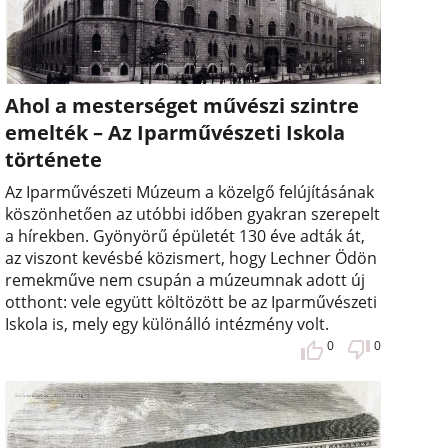
Ahol a mesterséget művészi szintre
emelték – Az Iparművészeti Iskola
története
Az Iparművészeti Múzeum a közelgő felújításának
köszönhetően az utóbbi időben gyakran szerepelt
a hírekben. Gyönyörű épületét 130 éve adták át,
az viszont kevésbé közismert, hogy Lechner Ödön
remekműve nem csupán a múzeumnak adott új
otthont: vele együtt költözött be az Iparművészeti
Iskola is, mely egy különálló intézmény volt.
0
0