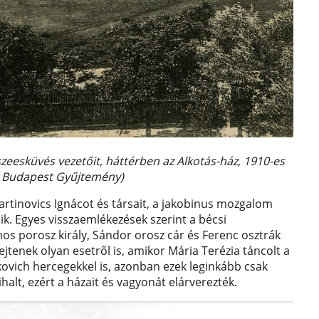
szeesküvés vezetőit, háttérben az Alkotás-ház, 1910-es
K Budapest Gyűjtemény)
artinovics Ignácot és társait, a jakobinus mozgalom
ik. Egyes visszaemlékezések szerint a bécsi
os porosz király, Sándor orosz cár és Ferenc osztrák
ejtenek olyan esetről is, amikor Mária Terézia táncolt a
kovich hercegekkel is, azonban ezek leginkább csak
alt, ezért a házait és vagyonát elárverezték.