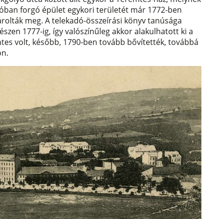
szóban forgó épület egykori területét már 1772-ben
árolták meg. A telekadó-összeírási könyv tanúsága
észen 1777-ig, így valószínűleg akkor alakulhatott ki a
ntes volt, később, 1790-ben tovább bővítették, továbbá
on.