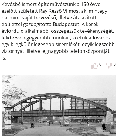
Kevésbé ismert építőművészünk a 150 évvel
ezelőtt született Ray Rezső Vilmos, aki mintegy
harminc saját tervezésű, illetve átalakított
épülettel gazdagította Budapestet. A kerek
évforduló alkalmából összegezzük tevékenységét,
felidézve legegyedibb munkáit, köztük a főváros
egyik legkülönlegesebb síremlékét, egyik legszebb
víztornyát, illetve legnagyobb telefonközpontját
is.
0
0