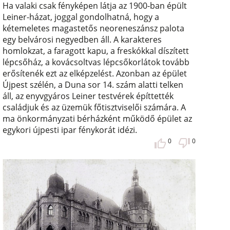
Ha valaki csak fényképen látja az 1900-ban épült
Leiner-házat, joggal gondolhatná, hogy a
kétemeletes magastetős neoreneszánsz palota
egy belvárosi negyedben áll. A karakteres
homlokzat, a faragott kapu, a freskókkal díszített
lépcsőház, a kovácsoltvas lépcsőkorlátok tovább
erősítenék ezt az elképzelést. Azonban az épület
Újpest szélén, a Duna sor 14. szám alatti telken
áll, az enyvgyáros Leiner testvérek építtették
családjuk és az üzemük főtisztviselői számára. A
ma önkormányzati bérházként működő épület az
egykori újpesti ipar fénykorát idézi.
0
0