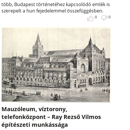
több, Budapest történetéhez kapcsolódó emlék is
szerepelt a hun fejedelemmel összefüggésben.
0
0
Mauzóleum, víztorony,
telefonközpont – Ray Rezső Vilmos
építészeti munkássága