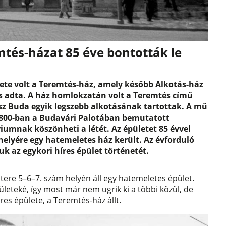
mtés-házat 85 éve bontották le
lete volt a Teremtés-ház, amely később Alkotás-ház
is adta. A ház homlokzatán volt a Teremtés című
 Buda egyik legszebb alkotásának tartottak. A mű
800-ban a Budavári Palotában bemutatott
iumnak köszönheti a létét. Az épületet 85 évvel
 helyére egy hatemeletes ház került. Az évforduló
 az egykori híres épület történetét.
ere 5–6–7. szám helyén áll egy hatemeletes épület.
eteké, így most már nem ugrik ki a többi közül, de
res épülete, a Teremtés-ház állt.