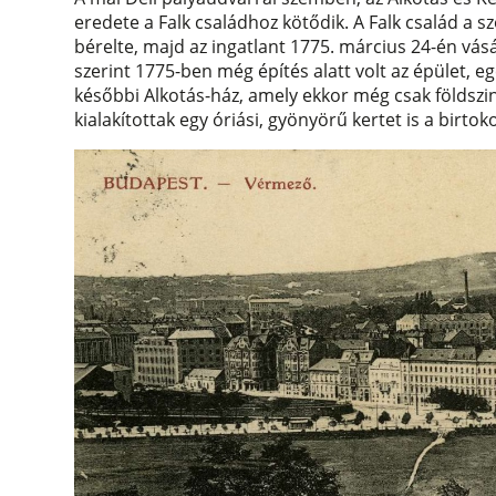
eredete a Falk családhoz kötődik. A Falk család a 
bérelte, majd az ingatlant 1775. március 24-én vás
szerint 1775-ben még építés alatt volt az épület, eg
későbbi Alkotás-ház, amely ekkor még csak földszi
kialakítottak egy óriási, gyönyörű kertet is a birtok