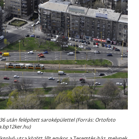
6 után felépített saroképülettel (Forrás: Ortofoto
a.bp12ker.hu)
kgolyó utca között állt egykor a Teremtés-ház, melynek