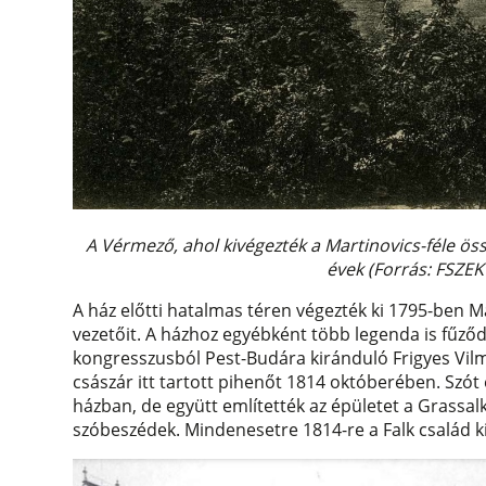
A Vérmező, ahol kivégezték a Martinovics-féle ös
évek (Forrás: FSZE
A ház előtti hatalmas téren végezték ki 1795-ben M
vezetőit. A házhoz egyébként több legenda is fűződ
kongresszusból Pest-Budára kiránduló Frigyes Vilm
császár itt tartott pihenőt 1814 októberében. Szót 
házban, de együtt említették az épületet a Grassal
szóbeszédek. Mindenesetre 1814-re a Falk család kih