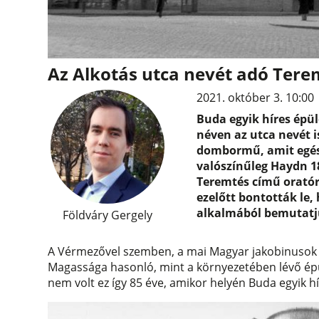
Az Alkotás utca nevét adó Tere
2021. október 3. 10:00
Buda egyik híres épü
néven az utca nevét 
dombormű, amit egész
valószínűleg Haydn 1
Teremtés című oratór
ezelőtt bontották le,
alkalmából bemutatjuk
Földváry Gergely
A Vérmezővel szemben, a mai Magyar jakobinusok t
Magassága hasonló, mint a környezetében lévő épül
nem volt ez így 85 éve, amikor helyén Buda egyik hí