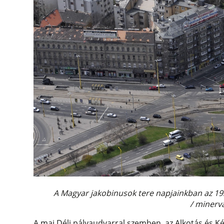
A Magyar jakobinusok tere napjainkban az 193
/ minerv
A mai Déli pályaudvarral szemben, az Alkotás és Ké