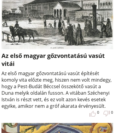
Az első magyar gőzvontatású vasút
vitái
Az első magyar gőzvontatású vasút építését
komoly vita előzte meg, hiszen nem volt mindegy,
hogy a Pest-Budát Béccsel összekötő vasút a
Duna melyik oldalán fusson. A vitában Széchenyi
István is részt vett, és ez volt azon kevés esetek
egyike, amikor nem a gróf akarata érvényesült.
0
0