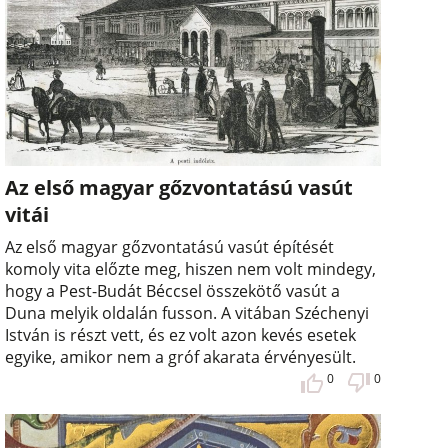
Az első magyar gőzvontatású vasút
vitái
Az első magyar gőzvontatású vasút építését
komoly vita előzte meg, hiszen nem volt mindegy,
hogy a Pest-Budát Béccsel összekötő vasút a
Duna melyik oldalán fusson. A vitában Széchenyi
István is részt vett, és ez volt azon kevés esetek
egyike, amikor nem a gróf akarata érvényesült.
0
0