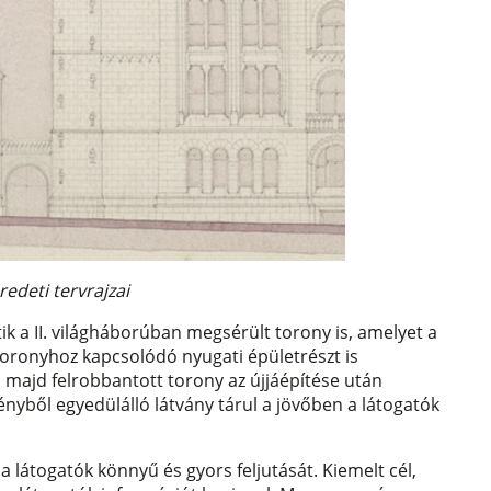
redeti tervrajzai
ik a II. világháborúban megsérült torony is, amelyet a
oronyhoz kapcsolódó nyugati épületrészt is
, majd felrobbantott torony az újjáépítése után
ényből egyedülálló látvány tárul a jövőben a látogatók
 a látogatók könnyű és gyors feljutását. Kiemelt cél,