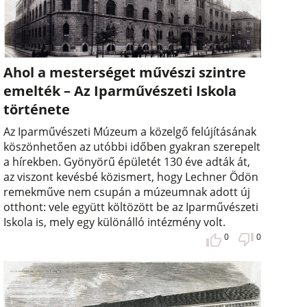
Ahol a mesterséget művészi szintre
emelték – Az Iparművészeti Iskola
története
Az Iparművészeti Múzeum a közelgő felújításának
köszönhetően az utóbbi időben gyakran szerepelt
a hírekben. Gyönyörű épületét 130 éve adták át,
az viszont kevésbé közismert, hogy Lechner Ödön
remekműve nem csupán a múzeumnak adott új
otthont: vele együtt költözött be az Iparművészeti
Iskola is, mely egy különálló intézmény volt.
0
0