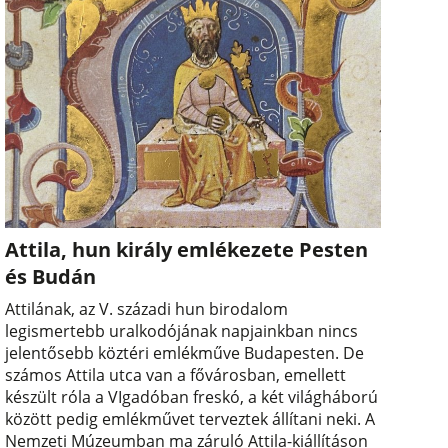
Attila, hun király emlékezete Pesten
és Budán
Attilának, az V. századi hun birodalom
legismertebb uralkodójának napjainkban nincs
jelentősebb köztéri emlékműve Budapesten. De
számos Attila utca van a fővárosban, emellett
készült róla a VIgadóban freskó, a két világháború
között pedig emlékművet terveztek állítani neki. A
Nemzeti Múzeumban ma záruló Attila-kiállításon