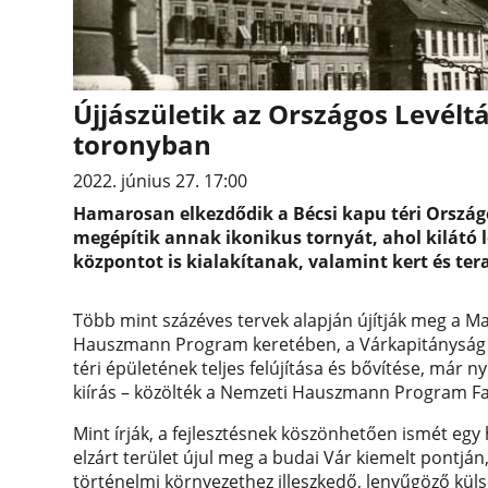
Újjászületik az Országos Levéltár
toronyban
2022. június 27. 17:00
Hamarosan elkezdődik a Bécsi kapu téri Országo
megépítik annak ikonikus tornyát, ahol kilátó l
központot is kialakítanak, valamint kert és ter
Több mint százéves tervek alapján újítják meg a M
Hauszmann Program keretében, a Várkapitányság ir
téri épületének teljes felújítása és bővítése, már 
kiírás – közölték a Nemzeti Hauszmann Program F
Mint írják, a fejlesztésnek köszönhetően ismét egy
elzárt terület újul meg a budai Vár kiemelt pontján
történelmi környezethez illeszkedő, lenyűgöző küls