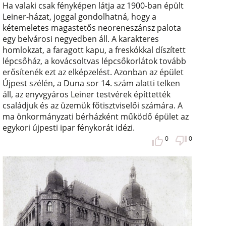
Ha valaki csak fényképen látja az 1900-ban épült
Leiner-házat, joggal gondolhatná, hogy a
kétemeletes magastetős neoreneszánsz palota
egy belvárosi negyedben áll. A karakteres
homlokzat, a faragott kapu, a freskókkal díszített
lépcsőház, a kovácsoltvas lépcsőkorlátok tovább
erősítenék ezt az elképzelést. Azonban az épület
Újpest szélén, a Duna sor 14. szám alatti telken
áll, az enyvgyáros Leiner testvérek építtették
családjuk és az üzemük főtisztviselői számára. A
ma önkormányzati bérházként működő épület az
egykori újpesti ipar fénykorát idézi.
0
0