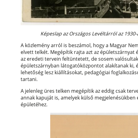
Képeslap az Országos Levéltárról az 1930
A közlemény arról is beszámol, hogy a Magyar Nem
elvett telkét. Megépítik rajta azt az épületszárnya
az eredeti tervein feltüntetett, de sosem valósul
épületszárnyban látogatóközpontot alakítanak ki, 
lehetőség lesz kiállításokat, pedagógiai foglalkoz
tartani.
A jelenleg üres telken megépítik az eddig csak terv
annak kapuját is, amelyek külső megjelenésükben é
épületéhez.