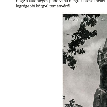
hogy a különleges panoráma megtekintése mellett
legrégebbi közgyűjteményéről.