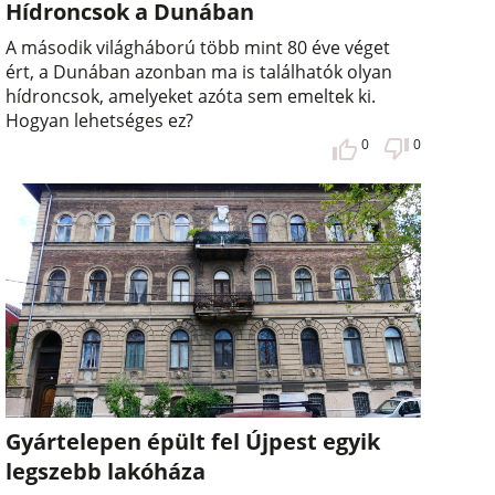
Hídroncsok a Dunában
A második világháború több mint 80 éve véget
ért, a Dunában azonban ma is találhatók olyan
hídroncsok, amelyeket azóta sem emeltek ki.
Hogyan lehetséges ez?
0
0
Gyártelepen épült fel Újpest egyik
legszebb lakóháza