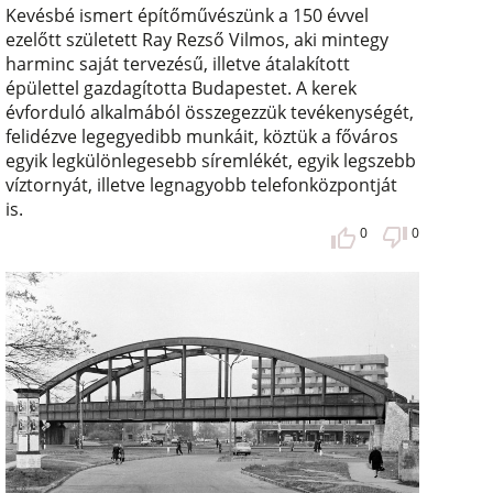
Kevésbé ismert építőművészünk a 150 évvel
ezelőtt született Ray Rezső Vilmos, aki mintegy
harminc saját tervezésű, illetve átalakított
épülettel gazdagította Budapestet. A kerek
évforduló alkalmából összegezzük tevékenységét,
felidézve legegyedibb munkáit, köztük a főváros
egyik legkülönlegesebb síremlékét, egyik legszebb
víztornyát, illetve legnagyobb telefonközpontját
is.
0
0