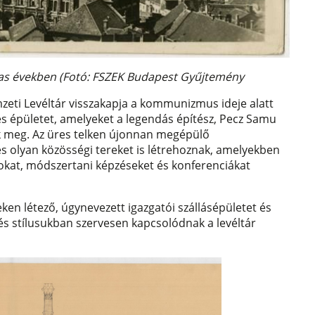
-as években (Fotó: FSZEK Budapest Gyűjtemény
zeti Levéltár visszakapja a kommunizmus ideje alatt
t és épületet, amelyeket a legendás építész, Pecz Samu
tak meg. Az üres telken újonnan megépülő
és olyan közösségi tereket is létrehoznak, amelyekben
ásokat, módszertani képzéseket és konferenciákat
eken létező, úgynevezett igazgatói szállásépületet és
s stílusukban szervesen kapcsolódnak a levéltár