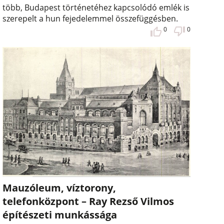
több, Budapest történetéhez kapcsolódó emlék is
szerepelt a hun fejedelemmel összefüggésben.
0
0
Mauzóleum, víztorony,
telefonközpont – Ray Rezső Vilmos
építészeti munkássága