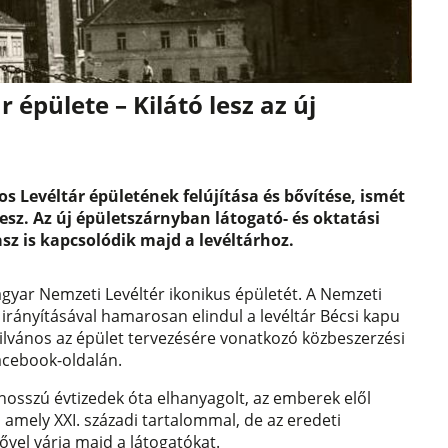
 épülete – Kilátó lesz az új
s Levéltár épületének felújítása és bővítése, ismét
esz. Az új épületszárnyban látogató- és oktatási
asz is kapcsolódik majd a levéltárhoz.
agyar Nemzeti Levéltér ikonikus épületét. A Nemzeti
ányításával hamarosan elindul a levéltár Bécsi kapu
nyilvános az épület tervezésére vonatkozó közbeszerzési
acebook-oldalán.
 hosszú évtizedek óta elhanyagolt, az emberek elől
, amely XXI. századi tartalommal, de az eredeti
ővel várja majd a látogatókat.