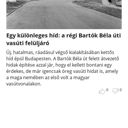
Egy különleges híd: a régi Bartók Béla úti
vasúti felüljáró
Új, hatalmas, ráadásul végső kialakításában kettős
híd épül Budapesten. A Bartók Béla út felett átvezető
hidak építése azzal jár, hogy el kellett bontani egy
érdekes, de már igencsak öreg vasúti hidat is, amely
a maga nemében az első volt a magyar
vasútvonalakon.
0
0