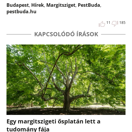
Budapest
,
Hírek
,
Margitsziget
,
PestBuda
,
pestbuda.hu
11
185
KAPCSOLÓDÓ ÍRÁSOK
Egy margitszigeti ősplatán lett a
tudomány fája