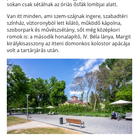
sokan csak sétálnak az óriás ősfák lombjai alatt.
Van itt minden, ami szem-szájnak ingere, szabadtéri
színház, víztoronyból lett kilátó, működő kápolna,
szoborpark és művészsétány, sőt még középkori
romok is: a második honalapító, IV. Béla lánya, Margit
királykisasszony az itteni domonkos kolostor apácája
volt a tartárjárás után.