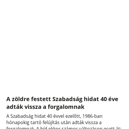
A zöldre festett Szabadság hidat 40 éve
adták vissza a forgalomnak
A Szabadság hidat 40 évvel ezelőtt, 1986-ban
hónapokig tartó felújítás után adták vissza a
forgalomnak. A híd ekkor számos változáson esett át: