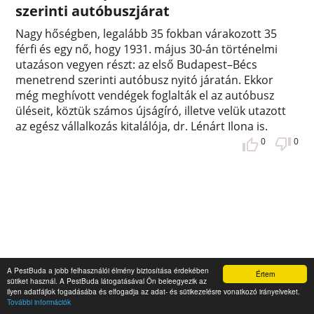
szerinti autóbuszjárat
Nagy hőségben, legalább 35 fokban várakozott 35
férfi és egy nő, hogy 1931. május 30-án történelmi
utazáson vegyen részt: az első Budapest–Bécs
menetrend szerinti autóbusz nyitó járatán. Ekkor
még meghívott vendégek foglalták el az autóbusz
üléseit, köztük számos újságíró, illetve velük utazott
az egész vállalkozás kitalálója, dr. Lénárt Ilona is.
0
0
A PestBuda a jobb felhasználói élmény biztosítása érdekében
Értem
sütiket használ. A PestBuda látogatásával Ön beleegyezik az
ilyen adatfájlok fogadásába és elfogadja az adat- és sütikezelésre vonatkozó irányelveket.
További információk