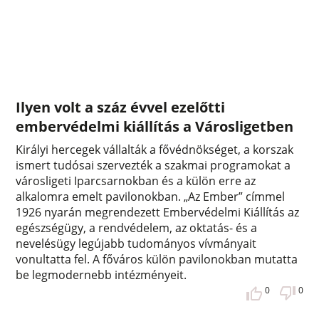
Ilyen volt a száz évvel ezelőtti
embervédelmi kiállítás a Városligetben
Királyi hercegek vállalták a fővédnökséget, a korszak
ismert tudósai szervezték a szakmai programokat a
városligeti Iparcsarnokban és a külön erre az
alkalomra emelt pavilonokban. „Az Ember” címmel
1926 nyarán megrendezett Embervédelmi Kiállítás az
egészségügy, a rendvédelem, az oktatás- és a
nevelésügy legújabb tudományos vívmányait
vonultatta fel. A főváros külön pavilonokban mutatta
be legmodernebb intézményeit.
0
0