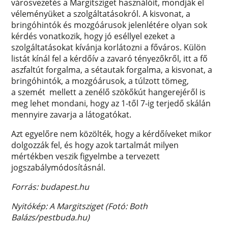
városvezetés a Margitsziget használóit, mondják el
véleményüket a szolgáltatásokról. A kisvonat, a
bringóhintók és mozgóárusok jelenlétére olyan sok
kérdés vonatkozik, hogy jó eséllyel ezeket a
szolgáltatásokat kívánja korlátozni a főváros. Külön
listát kínál fel a kérdőív a zavaró tényezőkről, itt a fő
aszfaltút forgalma, a sétautak forgalma, a kisvonat, a
bringóhintók, a mozgóárusok, a túlzott tömeg,
a szemét mellett a zenélő szökőkút hangerejéről is
meg lehet mondani, hogy az 1-től 7-ig terjedő skálán
mennyire zavarja a látogatókat.
Azt egyelőre nem közölték, hogy a kérdőíveket mikor
dolgozzák fel, és hogy azok tartalmát milyen
mértékben veszik figyelmbe a tervezett
jogszabálymódosításnál.
Forrás: budapest.hu
Nyitókép: A Margitsziget (Fotó: Both
Balázs/pestbuda.hu)