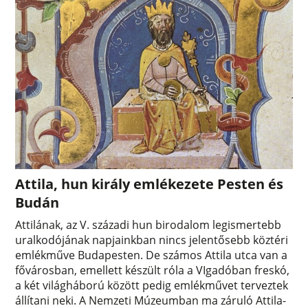
Attila, hun király emlékezete Pesten és
Budán
Attilának, az V. századi hun birodalom legismertebb
uralkodójának napjainkban nincs jelentősebb köztéri
emlékműve Budapesten. De számos Attila utca van a
fővárosban, emellett készült róla a VIgadóban freskó,
a két világháború között pedig emlékművet terveztek
állítani neki. A Nemzeti Múzeumban ma záruló Attila-