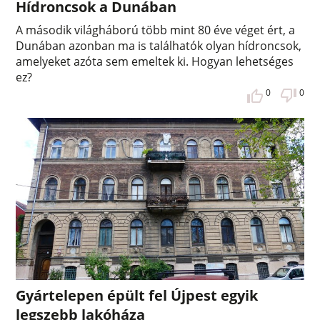
Hídroncsok a Dunában
A második világháború több mint 80 éve véget ért, a
Dunában azonban ma is találhatók olyan hídroncsok,
amelyeket azóta sem emeltek ki. Hogyan lehetséges
ez?
0
0
Gyártelepen épült fel Újpest egyik
legszebb lakóháza