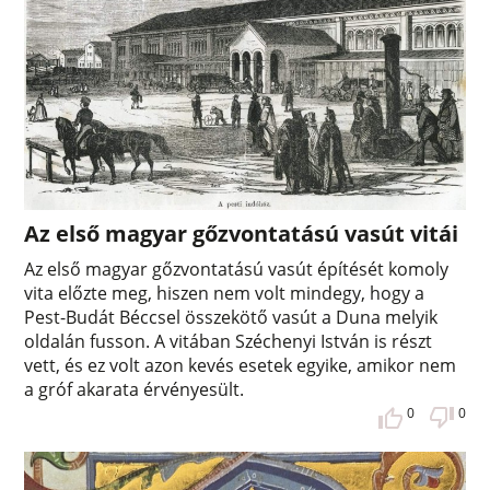
Az első magyar gőzvontatású vasút vitái
Az első magyar gőzvontatású vasút építését komoly
vita előzte meg, hiszen nem volt mindegy, hogy a
Pest-Budát Béccsel összekötő vasút a Duna melyik
oldalán fusson. A vitában Széchenyi István is részt
vett, és ez volt azon kevés esetek egyike, amikor nem
a gróf akarata érvényesült.
0
0