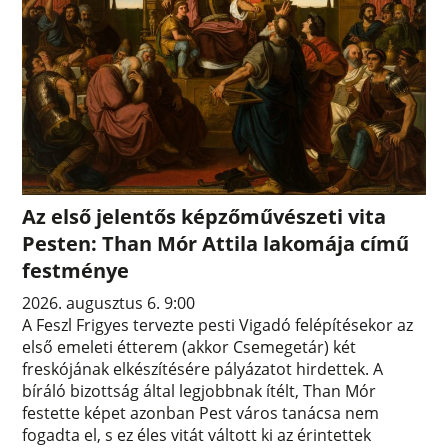
Az első jelentős képzőművészeti vita
Pesten: Than Mór Attila lakomája című
festménye
2026. augusztus 6. 9:00
A Feszl Frigyes tervezte pesti Vigadó felépítésekor az
első emeleti étterem (akkor Csemegetár) két
freskójának elkészítésére pályázatot hirdettek. A
bíráló bizottság által legjobbnak ítélt, Than Mór
festette képet azonban Pest város tanácsa nem
fogadta el, s ez éles vitát váltott ki az érintettek