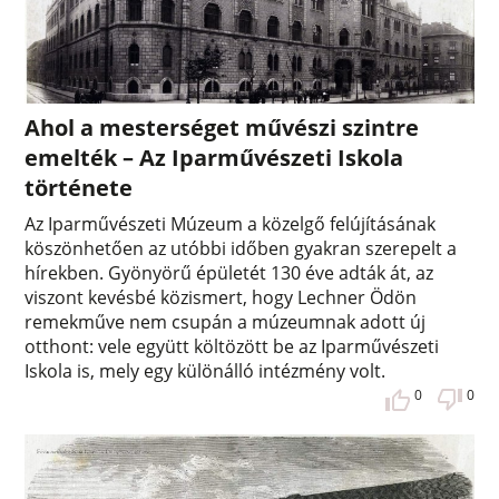
Ahol a mesterséget művészi szintre
emelték – Az Iparművészeti Iskola
története
Az Iparművészeti Múzeum a közelgő felújításának
köszönhetően az utóbbi időben gyakran szerepelt a
hírekben. Gyönyörű épületét 130 éve adták át, az
viszont kevésbé közismert, hogy Lechner Ödön
remekműve nem csupán a múzeumnak adott új
otthont: vele együtt költözött be az Iparművészeti
Iskola is, mely egy különálló intézmény volt.
0
0