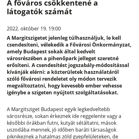
A főváros csökkentené a
látogatók számát
2022. október 19. 19:00
A Margitszigetet jelenleg túlhasználjuk, le kell
csendesíteni, vélekedik a Fővárosi Önkormányzat,
amely Budapest sokak által kedvelt
városrészében a pihenőpark jelleget szeretné
erősíteni. A csendesítést jogszabály-módosítással
kívánják elérni: a közterületek használatáról
szóló fővárosi rendeletet oly módon tervezik
megváltoztatni, hogy kevesebb ember vehesse
igénybe a szigeten nyújtott szolgáltatásokat.
A Margitsziget Budapest egyik legkedveltebb
városrésze, sokan érkeznek ide reggelente vagy a
későbbi órákban futni, kutyát sétáltatni, mások
uszodába mennek, jó időben baráti társaságok
piknikeznek a hatalmas zöld gyepfelületeken, de