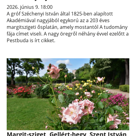
2026. június 9. 18:00
A gróf Széchenyi István által 1825-ben alapított
Akadémiával nagyjából egykorú az a 203 éves
margitszigeti ősplatán, amely mostantól A tudomány
fája címet viseli. A nagy öregről néhány évvel ezelőtt a
Pestbuda is írt cikket.
Margit-sziget, Gellért-hegy, Szent István