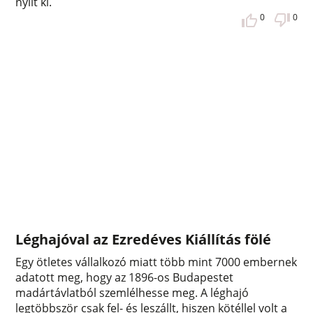
nyílt ki.
0
0
Léghajóval az Ezredéves Kiállítás fölé
Egy ötletes vállalkozó miatt több mint 7000 embernek
adatott meg, hogy az 1896-os Budapestet
madártávlatból szemlélhesse meg. A léghajó
legtöbbször csak fel- és leszállt, hiszen kötéllel volt a