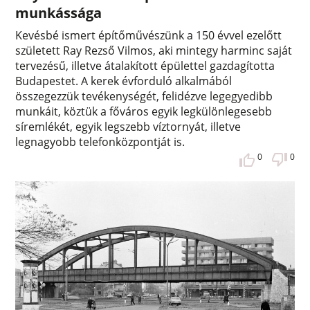
munkássága
Kevésbé ismert építőművészünk a 150 évvel ezelőtt
született Ray Rezső Vilmos, aki mintegy harminc saját
tervezésű, illetve átalakított épülettel gazdagította
Budapestet. A kerek évforduló alkalmából
összegezzük tevékenységét, felidézve legegyedibb
munkáit, köztük a főváros egyik legkülönlegesebb
síremlékét, egyik legszebb víztornyát, illetve
legnagyobb telefonközpontját is.
0
0