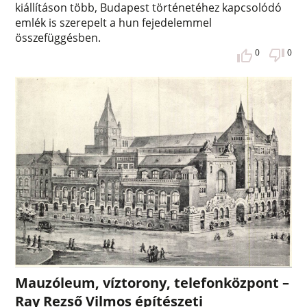
kiállításon több, Budapest történetéhez kapcsolódó
emlék is szerepelt a hun fejedelemmel
összefüggésben.
0
0
Mauzóleum, víztorony, telefonközpont –
Ray Rezső Vilmos építészeti