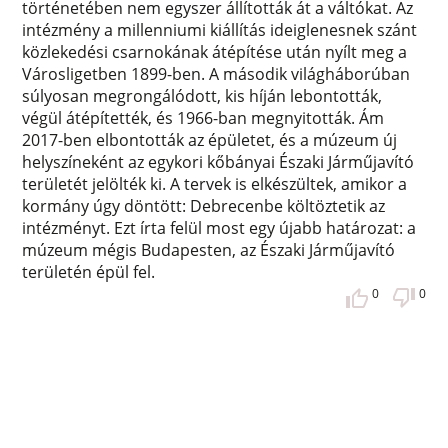
történetében nem egyszer állították át a váltókat. Az
intézmény a millenniumi kiállítás ideiglenesnek szánt
közlekedési csarnokának átépítése után nyílt meg a
Városligetben 1899-ben. A második világháborúban
súlyosan megrongálódott, kis híján lebontották,
végül átépítették, és 1966-ban megnyitották. Ám
2017-ben elbontották az épületet, és a múzeum új
helyszíneként az egykori kőbányai Északi Járműjavító
területét jelölték ki. A tervek is elkészültek, amikor a
kormány úgy döntött: Debrecenbe költöztetik az
intézményt. Ezt írta felül most egy újabb határozat: a
múzeum mégis Budapesten, az Északi Járműjavító
területén épül fel.
0
0