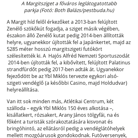
A Margitsziget a főváros leglátogatottabb
parkja
(Fotó: Both Balázs/pestbuda.hu)
A Margit híd felől érkezőket a 2013-ban felújított
Zenélő szökőkút fogadja, a sziget másik végében,
északon álló Zenélő kutat pedig 2014-ben állították
helyre, ugyanekkor újították fel a Japánkertet, majd az
5285 méter hosszú margitszigeti futókört
szélesítették ki. A Hajós Alfréd Nemzeti Sportuszodát
2014-ben újították fel, a kibővített, felújított Palatinus
strandfürdőt pedig 2017-ben adták át. Ugyanekkor
fejeződött be az Ybl Miklós tervezte egykori alsó-
szigeti vendéglő (a későbbi Casino, majd Holdudvar)
helyreállítása.
Van itt sok minden más, Atlétikai Centrum, két
szálloda – egyik Ybl Miklós 150 éves alkotása –,
kisállatkert, rózsakert, Arany János tölgyfái, na és
főként a turisták szórakoztatására kisvonat és
bringóhintó, az ellátásról pedig a vendéglátóhelyek
mellett mozgóárusok gondokodnak. Futóversenyek,