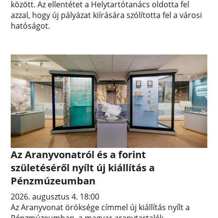
között. Az ellentétet a Helytartótanács oldotta fel
azzal, hogy új pályázat kiírására szólította fel a városi
hatóságot.
Az Aranyvonatról és a forint
születéséről nyílt új kiállítás a
Pénzmúzeumban
2026. augusztus 4. 18:00
Az Aranyvonat öröksége címmel új kiállítás nyílt a
Pénzmúzeumban, a magyar aranytartalék