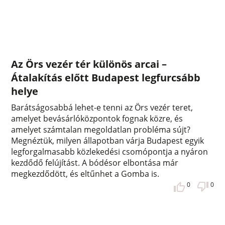
Az Örs vezér tér különös arcai –
Átalakítás előtt Budapest legfurcsább
helye
Barátságosabbá lehet-e tenni az Örs vezér teret,
amelyet bevásárlóközpontok fognak közre, és
amelyet számtalan megoldatlan probléma sújt?
Megnéztük, milyen állapotban várja Budapest egyik
legforgalmasabb közlekedési csomópontja a nyáron
kezdődő felújítást. A bódésor elbontása már
megkezdődött, és eltűnhet a Gomba is.
0
0