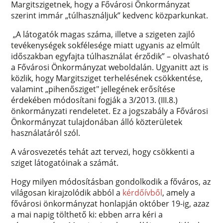
Margitszigetnek, hogy a Fővárosi Önkormányzat
szerint immár „túlhasználjuk” kedvenc közparkunkat.
„A látogatók magas száma, illetve a szigeten zajló
tevékenységek sokfélesége miatt ugyanis az elmúlt
időszakban egyfajta túlhasználat érződik” – olvasható
a Fővárosi Önkormányzat weboldalán. Ugyanitt azt is
közlik, hogy Margitsziget terhelésének csökkentése,
valamint „pihenősziget" jellegének erősítése
érdekében módosítani fogják a 3/2013. (III.8.)
önkormányzati rendeletet. Ez a jogszabály a Fővárosi
Önkormányzat tulajdonában álló közterületek
használatáról szól.
A városvezetés tehát azt tervezi, hogy csökkenti a
sziget látogatóinak a számát.
Hogy milyen módosításban gondolkodik a főváros, az
világosan kirajzolódik abból a
kérdőívből
, amely a
fővárosi önkormányzat honlapján október 19-ig, azaz
a mai napig tölthető ki: ebben arra kéri a