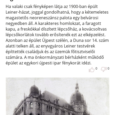
Ha valaki csak fényképen látja az 1900-ban épült
Leiner-házat, joggal gondolhatná, hogy a kétemeletes
magastetős neoreneszánsz palota egy belvárosi
negyedben áll. A karakteres homlokzat, a faragott
kapu, a freskókkal díszített lépcsőház, a kovácsoltvas
lépcsőkorlátok tovább erősítenék ezt az elképzelést.
Azonban az épület Újpest szélén, a Duna sor 14. szám
alatti telken áll, az enyvgyáros Leiner testvérek
építtették családjuk és az üzemük főtisztviselői
számára. A ma önkormányzati bérházként működő
épület az egykori újpesti ipar fénykorát idézi.
0
0