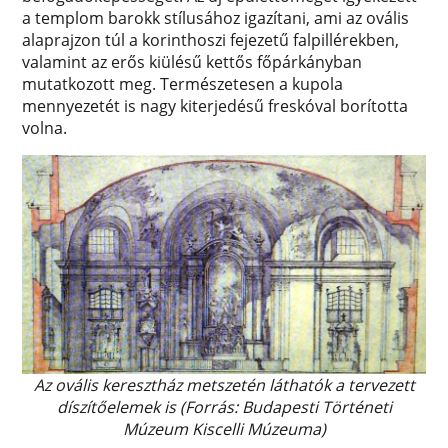
a templom barokk stílusához igazítani, ami az ovális
alaprajzon túl a korinthoszi fejezetű falpillérekben,
valamint az erős kiülésű kettős főpárkányban
mutatkozott meg. Természetesen a kupola
mennyezetét is nagy kiterjedésű freskóval borította
volna.
Az ovális keresztház metszetén láthatók a tervezett
díszítőelemek is (Forrás: Budapesti Történeti
Múzeum Kiscelli Múzeuma)