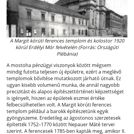
A Margit körúti ferences templom és kolostor 1920
körül Erdélyi Mór felvételén (Forrás: Országúti
Plébánia)
A mostoha pénzügyi viszonyok között mégsem
mindig futotta teljesen új épületre, ezért a meglévő
templomok bővítése mutatkozott járható útnak. Ez
ugyan kisebb volumenű munka, de annál nagyobb
precizitást és alapos építészettörténeti képzettséget
is igényelt, hiszen az épületek eszmei értéke
felbecsülhetetlen volt. A Margit körúti ferences
templom például a barokk építészetünk egyik
gyöngyszeme. Eredetileg az ágostonos szerzetesek
építették 1752–1770 között Nepauer Máté tervei
szerint. A ferencesek 1785-ben kapták meg, amikor II.