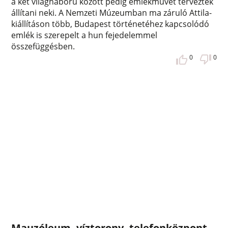
a két világháború között pedig emlékművet terveztek
állítani neki. A Nemzeti Múzeumban ma záruló Attila-
kiállításon több, Budapest történetéhez kapcsolódó
emlék is szerepelt a hun fejedelemmel
összefüggésben.
0
0
Mauzóleum, víztorony, telefonközpont –