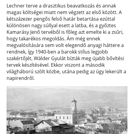
Lechner terve a drasztikus beavatkozás és annak
magas költségei miatt nem végzett az első között. A
kétszázezer pengős felső határ betartása ezúttal
különösen nagy súllyal esett a latba, és a győztes
Kamarásy Jenő tervéből is főleg azt emelte ki a zsűri,
hogy takarékos megoldás. Ám még ennek
megvalósítására sem volt elegendő anyagi háttere a
rendnek, így 1940-ben a barokk stílus legjobb
szakértőjét, Wälder Gyulát bízták meg újabb bővítési
tervek készítésével. Ekkor viszont a második
világháború szólt közbe, utána pedig az ügy lekerült a
napirendről.