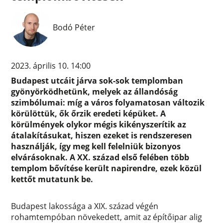
Bodó Péter
2023. április 10. 14:00
Budapest utcáit járva sok-sok templomban
gyönyörködhetünk, melyek az állandóság
szimbólumai: míg a város folyamatosan változik
körülöttük, ők őrzik eredeti képüket. A
körülmények olykor mégis kikényszerítik az
átalakításukat, hiszen ezeket is rendszeresen
használják, így meg kell felelniük bizonyos
elvárásoknak. A XX. század első felében több
templom bővítése került napirendre, ezek közül
kettőt mutatunk be.
Budapest lakossága a XIX. század végén
rohamtempóban növekedett, amit az építőipar alig