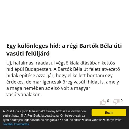
Egy különleges híd: a régi Bartók Béla úti
vasúti felüljáró
Új, hatalmas, ráadásul végső kialakításában kettős
híd épül Budapesten. A Bartók Béla út felett átvezető
hidak építése azzal jár, hogy el kellett bontani egy
érdekes, de már igencsak öreg vasúti hidat is, amely
a maga nemében az első volt a magyar
vasútvonalakon.
0
0
A PestBuda a jobb felhasználói élmény biztosítása érdekében
Értem
sütiket használ. A PestBuda látogatásával Ön beleegyezik az
ilyen adatfájlok fogadásába és elfogadja az adat- és sütikezelésre vonatkozó irányelveket.
További információk