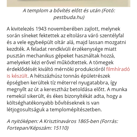
A templom a bővítés előtt és után (Fotó:
pestbuda.hu)
A kivitelezés 1943 novemberében zajlott, melynek
során síneket fektettek az eltolásra váró szentélyfal
és a vele egybeépült oltár alá, majd lassan mozgatni
kezdték. A feladat rendkívüli érzékenysége miatt
pusztán mechanikus gépeket használtak hozzá,
amelyeket kézi erővel működtettek. A tömegek
érdeklődését kiváltó mérnöki produkcióról
filmhíradó
is készült
. A hétszázhúsz tonnás épületrészek
épségben kerültek tíz méterrel nyugatabbra, így
megnyílt az út a keresztház betoldása előtt. A munka
remekül sikerült, és ékes bizonyítékát adta, hogy a
költséghatékonyabb bővítéseknek is van
létjogosultságuk a templomépítészetben.
A nyitóképen: A Krisztinaváros 1865-ben (Forrás:
Fortepan/Képszám: 15110)