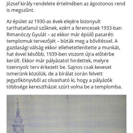
József király rendelete értelmében az ágostonos rend
is megszűnt.
Az épület az 1930-as évek elejére bizonyult
tarthatatlanul szűknek, ezért a ferencesek 1933-ban
Rimanóczy Gyulát – az ekkor már épülő pasaréti
templomuk tervezőjét – bízták meg a bővítéssel. A
gazdasági válság ekkor ellehetetlenítette a munkát,
hat évvel később, 1939-ben viszont újra előtérbe
került. Ekkor már pályázatot hirdettek, melyre
tizennyolc terv érkezett be. Sajnos csak keveset
ismerünk közülük, de a bírálat során felvett
jegyzőkönyvből az olvasható ki, hogy a pályázók
többsége keresztházat szúrt volna be a templomba.