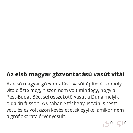
Az első magyar gőzvontatású vasút vitái
Az első magyar gőzvontatású vasút építését komoly
vita előzte meg, hiszen nem volt mindegy, hogy a
Pest-Budát Béccsel összekötő vasút a Duna melyik
oldalán fusson. A vitában Széchenyi István is részt
vett, és ez volt azon kevés esetek egyike, amikor nem
a gróf akarata érvényesült.
0
0