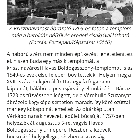
A Krisztinavárost ábrázoló 1865-ös fotón a templom
még a betoldás nélkül és eredeti sisakjával látható
(Forrás: Fortepan/Képszám: 15110)
A háború azért nem minden építkezést lehetetlenített
el, hiszen Buda egy másik templomát, a
krisztinavárosi Havas Boldogasszony-templomot is az
1940-es évek első felében bővítették ki. Helyén még a
XVIII. század elején állítottak egy fa fogadalmi
kápolnát, hálából a pestisjárvány elmúlásáért. Bár az
1723-as tűzvészben leégett, de a Vérehulló Szűzanyát
ábrázoló kegyképe sértetlen maradt, így köré ezúttal
már egy kőkápolnát emeltek. Az oltárkép után
Vérkápolnának nevezett épület búcsúját 1757-ben
helyezték át augusztus 5-re, vagyis Havas
Boldogasszony ünnepére. Részben a kedvelt
búcsújáró hely jellege, részben a lakosság