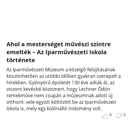
Ahol a mesterséget művészi szintre
emelték – Az Iparművészeti Iskola
története
Az Iparművészeti Múzeum a közelgő felújításának
köszönhetően az utóbbi időben gyakran szerepelt a
hírekben. Gyönyörű épületét 130 éve adták át, az
viszont kevésbé közismert, hogy Lechner Ödön
remekműve nem csupán a múzeumnak adott új
otthont: vele együtt költözött be az Iparművészeti
Iskola is, mely egy különálló intézmény volt.
0
0