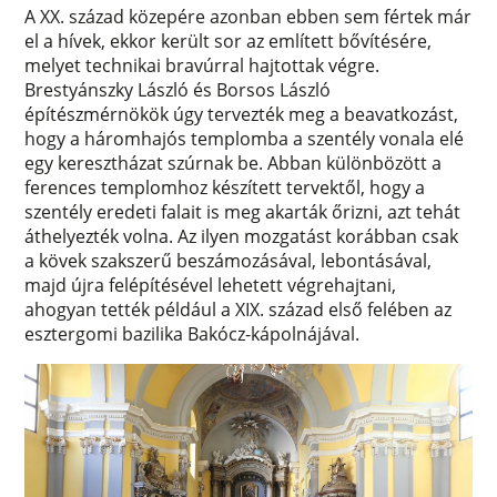
A XX. század közepére azonban ebben sem fértek már
el a hívek, ekkor került sor az említett bővítésére,
melyet technikai bravúrral hajtottak végre.
Brestyánszky László és Borsos László
építészmérnökök úgy tervezték meg a beavatkozást,
hogy a háromhajós templomba a szentély vonala elé
egy keresztházat szúrnak be. Abban különbözött a
ferences templomhoz készített tervektől, hogy a
szentély eredeti falait is meg akarták őrizni, azt tehát
áthelyezték volna. Az ilyen mozgatást korábban csak
a kövek szakszerű beszámozásával, lebontásával,
majd újra felépítésével lehetett végrehajtani,
ahogyan tették például a XIX. század első felében az
esztergomi bazilika Bakócz-kápolnájával.