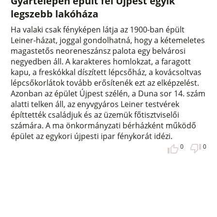
Gyártelepen épült fel Újpest egyik
legszebb lakóháza
Ha valaki csak fényképen látja az 1900-ban épült
Leiner-házat, joggal gondolhatná, hogy a kétemeletes
magastetős neoreneszánsz palota egy belvárosi
negyedben áll. A karakteres homlokzat, a faragott
kapu, a freskókkal díszített lépcsőház, a kovácsoltvas
lépcsőkorlátok tovább erősítenék ezt az elképzelést.
Azonban az épület Újpest szélén, a Duna sor 14. szám
alatti telken áll, az enyvgyáros Leiner testvérek
építtették családjuk és az üzemük főtisztviselői
számára. A ma önkormányzati bérházként működő
épület az egykori újpesti ipar fénykorát idézi.
0
0