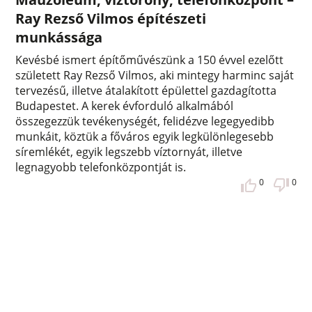
Ray Rezső Vilmos építészeti
munkássága
Kevésbé ismert építőművészünk a 150 évvel ezelőtt
született Ray Rezső Vilmos, aki mintegy harminc saját
tervezésű, illetve átalakított épülettel gazdagította
Budapestet. A kerek évforduló alkalmából
összegezzük tevékenységét, felidézve legegyedibb
munkáit, köztük a főváros egyik legkülönlegesebb
síremlékét, egyik legszebb víztornyát, illetve
legnagyobb telefonközpontját is.
0
0