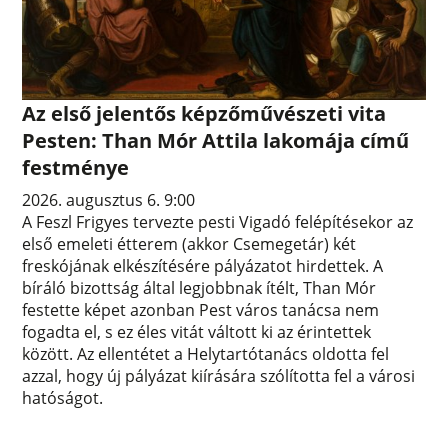
Az első jelentős képzőművészeti vita
Pesten: Than Mór Attila lakomája című
festménye
2026. augusztus 6. 9:00
A Feszl Frigyes tervezte pesti Vigadó felépítésekor az
első emeleti étterem (akkor Csemegetár) két
freskójának elkészítésére pályázatot hirdettek. A
bíráló bizottság által legjobbnak ítélt, Than Mór
festette képet azonban Pest város tanácsa nem
fogadta el, s ez éles vitát váltott ki az érintettek
között. Az ellentétet a Helytartótanács oldotta fel
azzal, hogy új pályázat kiírására szólította fel a városi
hatóságot.