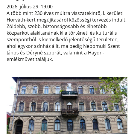
2026. július 29. 19:00
A több mint 230 éves múltra visszatekintő, I. kerületi
Horváth-kert megújításáról közösségi tervezés indult.
Zöldebb, szebb, biztonságosabb és élhetőbb
közparkot alakítanának ki a történeti és kulturális
szempontból is kiemelkedő jelentőségű területen,
ahol egykor színház állt, ma pedig Nepomuki Szent
János és Déryné szobrát, valamint a Haydn-
emlékművet találjuk.