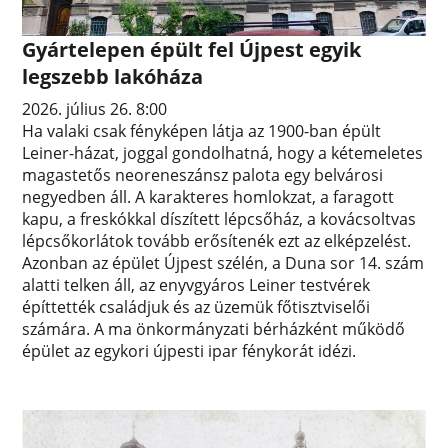
Gyártelepen épült fel Újpest egyik
legszebb lakóháza
2026. július 26. 8:00
Ha valaki csak fényképen látja az 1900-ban épült
Leiner-házat, joggal gondolhatná, hogy a kétemeletes
magastetős neoreneszánsz palota egy belvárosi
negyedben áll. A karakteres homlokzat, a faragott
kapu, a freskókkal díszített lépcsőház, a kovácsoltvas
lépcsőkorlátok tovább erősítenék ezt az elképzelést.
Azonban az épület Újpest szélén, a Duna sor 14. szám
alatti telken áll, az enyvgyáros Leiner testvérek
építtették családjuk és az üzemük főtisztviselői
számára. A ma önkormányzati bérházként működő
épület az egykori újpesti ipar fénykorát idézi.