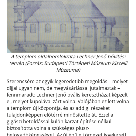
A templom oldalhomlokzata Lechner Jenő bővítési
tervén (Forrás: Budapesti Történeti Múzeum Kiscelli
Múzeuma)
Szerencsére az egyik legeredetibb megoldás – melyet
díjjal ugyan nem, de megvásárlással jutalmaztak –
fennmaradt: Lechner Jenő ovális keresztházat képzelt
el, melyet kupolával zárt volna. Valójában ez lett volna
a templom új központja, és az addigi részeket
tulajdonképpen előtérré minősítette át. Ezzel a
gigászi betoldással külön karzat építése nélkül
biztosította volna a szükséges plusz-
befogadóképességet. Az új épülettömeget igyekezett