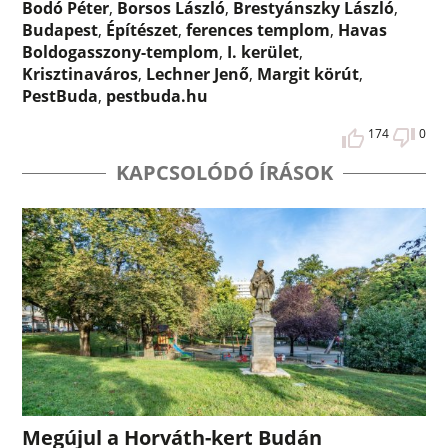
Bodó Péter
,
Borsos László
,
Brestyánszky László
,
Budapest
,
Építészet
,
ferences templom
,
Havas
Boldogasszony-templom
,
I. kerület
,
Krisztinaváros
,
Lechner Jenő
,
Margit körút
,
PestBuda
,
pestbuda.hu
174
0
KAPCSOLÓDÓ ÍRÁSOK
Megújul a Horváth-kert Budán