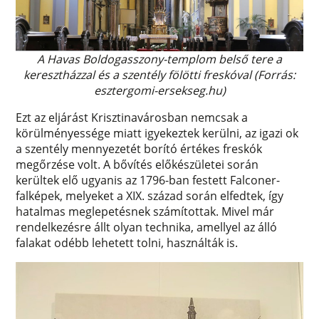
A Havas Boldogasszony-templom belső tere a
keresztházzal és a szentély fölötti freskóval (Forrás:
esztergomi-ersekseg.hu)
Ezt az eljárást Krisztinavárosban nemcsak a
körülményessége miatt igyekeztek kerülni, az igazi ok
a szentély mennyezetét borító értékes freskók
megőrzése volt. A bővítés előkészületei során
kerültek elő ugyanis az 1796-ban festett Falconer-
falképek, melyeket a XIX. század során elfedtek, így
hatalmas meglepetésnek számítottak. Mivel már
rendelkezésre állt olyan technika, amellyel az álló
falakat odébb lehetett tolni, használták is.