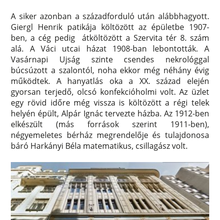
A siker azonban a századforduló után alábbhagyott.
Giergl Henrik patikája költözött az épületbe 1907-
ben, a cég pedig átköltözött a Szervita tér 8. szám
alá. A Váci utcai házat 1908-ban lebontották. A
Vasárnapi Ujság szinte csendes nekrológgal
búcsúzott a szalontól, noha ekkor még néhány évig
működtek. A hanyatlás oka a XX. század elején
gyorsan terjedő, olcsó konfekcióholmi volt. Az üzlet
egy rövid időre még vissza is költözött a régi telek
helyén épült, Alpár Ignác tervezte házba. Az 1912-ben
elkészült (más források szerint 1911-ben),
négyemeletes bérház megrendelője és tulajdonosa
báró Harkányi Béla matematikus, csillagász volt.