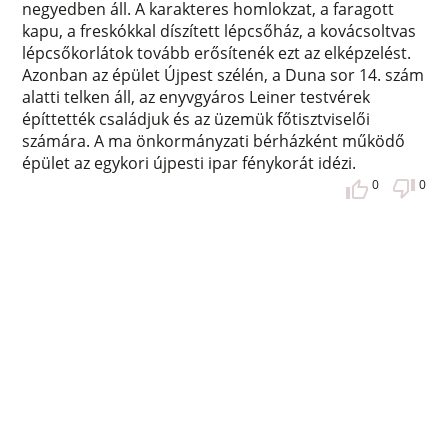
negyedben áll. A karakteres homlokzat, a faragott
kapu, a freskókkal díszített lépcsőház, a kovácsoltvas
lépcsőkorlátok tovább erősítenék ezt az elképzelést.
Azonban az épület Újpest szélén, a Duna sor 14. szám
alatti telken áll, az enyvgyáros Leiner testvérek
építtették családjuk és az üzemük főtisztviselői
számára. A ma önkormányzati bérházként működő
épület az egykori újpesti ipar fénykorát idézi.
0
0