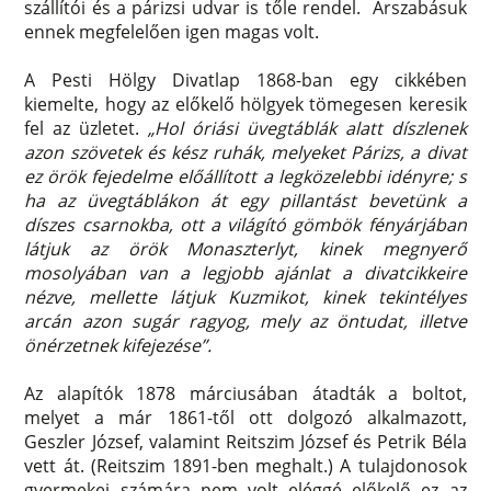
szállítói és a párizsi udvar is tőle rendel. Árszabásuk
ennek megfelelően igen magas volt.
A Pesti Hölgy Divatlap 1868-ban egy cikkében
kiemelte, hogy az előkelő hölgyek tömegesen keresik
fel az üzletet.
„Hol óriási üvegtáblák alatt díszlenek
azon szövetek és kész ruhák, melyeket Párizs, a divat
ez örök fejedelme előállított a legközelebbi idényre; s
ha az üvegtáblákon át egy pillantást bevetünk a
díszes csarnokba, ott a világító gömbök fényárjában
látjuk az örök Monaszterlyt, kinek megnyerő
mosolyában van a legjobb ajánlat a divatcikkeire
nézve, mellette látjuk Kuzmikot, kinek tekintélyes
arcán azon sugár ragyog, mely az öntudat, illetve
önérzetnek kifejezése”.
Az alapítók 1878 márciusában átadták a boltot,
melyet a már 1861-től ott dolgozó alkalmazott,
Geszler József, valamint Reitszim József és Petrik Béla
vett át. (Reitszim 1891-ben meghalt.) A tulajdonosok
gyermekei számára nem volt eléggé előkelő ez az