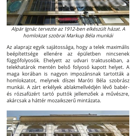
Alpár Ignác tervezte az 1912-ben elkészült házat. A
homlokzat szobrai Markup Béla munkái
Az alaprajz egyik sajátossága, hogy a telek maximális
beépítettsége ellenére az épületben nincsenek
függőfolyosók. Ehelyett az udvari traktusokban, a
telekhatárok mentén belső folyosó kapott helyet. A
maga korában is nagyon impozánsnak tartották a
homlokzatot, melynek díszei Maróti Béla szobrász
munkái. A zárt erkélyek ablakmellvédjén lévő babér-
és rózsafüzért tartó puttók jellemzőek a művészre,
akárcsak a háttér mozaikszerű mintázata.