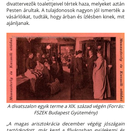
divattervezők toalettjeivel tértek haza, melyeket aztán
Pesten árultak. A tulajdonosok nagyon jól ismerték a
vásárlóikat, tudták, hogy árban és ízlésben kinek, mit
ajánljanak.
A divatszalon egyik terme a XIX. század végén (Forrás:
FSZEK Budapest Gyütemény)
„A magas arisztokrácia december végéig jószágain
tartózkodott, már kezd a fővárosban gyülekezni és