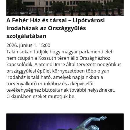
A Fehér Ház és társai – Lipótvárosi
irodaházak az Országgyűlés
szolgálatában
2026. június 1. 15:00
Talán sokan tudják, hogy magyar parlamenti élet
nem csupán a Kossuth téren álló Országházhoz
kapcsolódik. A Steindl Imre által tervezett neogótikus
országgyűlési épület környezetében több olyan
irodaház is található, amelyek napjainkban a
törvényalkotó munkához és a képviselői
tevékenységhez biztosítanak további helyszíneket.
Cikkünkben ezeket mutatjuk be.