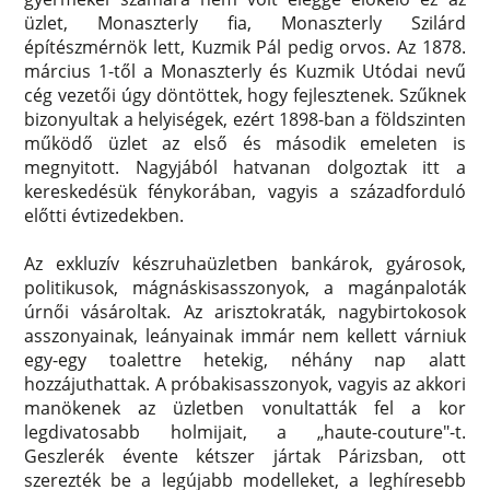
üzlet, Monaszterly fia, Monaszterly Szilárd
építészmérnök lett, Kuzmik Pál pedig orvos. Az 1878.
március 1-től a Monaszterly és Kuzmik Utódai nevű
cég vezetői úgy döntöttek, hogy fejlesztenek. Szűknek
bizonyultak a helyiségek, ezért 1898-ban a földszinten
működő üzlet az első és második emeleten is
megnyitott. Nagyjából hatvanan dolgoztak itt a
kereskedésük fénykorában, vagyis a századforduló
előtti évtizedekben.
Az exkluzív készruhaüzletben bankárok, gyárosok,
politikusok, mágnáskisasszonyok, a magánpaloták
úrnői vásároltak. Az arisztokraták, nagybirtokosok
asszonyainak, leányainak immár nem kellett várniuk
egy-egy toalettre hetekig, néhány nap alatt
hozzájuthattak. A próbakisasszonyok, vagyis az akkori
manökenek az üzletben vonultatták fel a kor
legdivatosabb holmijait, a „haute-couture"-t.
Geszlerék évente kétszer jártak Párizsban, ott
szerezték be a legújabb modelleket, a leghíresebb