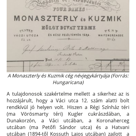
A Monaszterly és Kuzmik cég névjegykártyája (Forrás:
Hungaricana)
A tulajdonosok szakértelme mellett a sikerhez az is
hozzájárult, hogy a Váci utca 12. szám alatti bolt
rendkívül jó helyen volt. Hiszen a Régi Színház téri
(ma Vörösmarty téri) Kugler cukrászdában, a
Dunakorzón, a Váci utcában, a Koronaherceg
utcában (ma Petőfi Sándor utca) és a Hatvani
utcában (1894-től Kossuth Lajos utcában) zajlott a