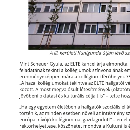
A III. kerületi Kunigunda útján lévő s
Mint Scheuer Gyula, az ELTE kancellárja elmondta,
feladatának tekinti a kollégiumok színvonalának em
eredményeképpen mára a kollégiumi férőhelyek 75
„A hazai kollégiumokat tekintve az ELTE hallgatói 
között. A most megvalósult létesítmények (oktató
jövőbeni oktatási és kulturális céljait is” – tette hoz
Ha egy egyetem életében a hallgatók szociális ellá
történik, az minden esetben növeli az intézmény sz
európai nívójú kollégiummal gazdagodott
– emelt
rektorhelyettese, köszönetet mondva a Kulturális 