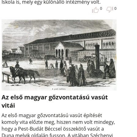
Iskola is, mely egy különálló intézmény volt.
0
0
Az első magyar gőzvontatású vasút
vitái
Az első magyar gőzvontatású vasút építését
komoly vita előzte meg, hiszen nem volt mindegy,
hogy a Pest-Budát Béccsel összekötő vasút a
Duna melyik oldalán fusson. A vitában Széchenyi