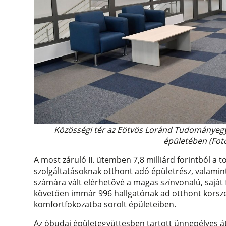
Közösségi tér az Eötvös Loránd Tudományegye
épületében (Fot
A most záruló II. ütemben 7,8 milliárd forintból a 
szolgáltatásoknak otthont adó épületrész, valamin
számára vált elérhetővé a magas színvonalú, saját
követően immár 996 hallgatónak ad otthont korsze
komfortfokozatba sorolt épületeiben.
Az óbudai épületegyüttesben tartott ünnepélyes 