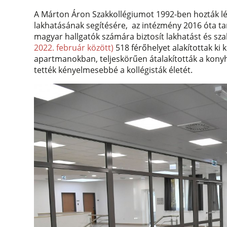
A Márton Áron Szakkollégiumot 1992-ben hozták lé
lakhatásának segítésére, az intézmény 2016 óta tar
magyar hallgatók számára biztosít lakhatást és sz
2022. február között)
518 férőhelyet alakítottak k
apartmanokban, teljeskörűen átalakították a konyhá
tették kényelmesebbé a kollégisták életét.