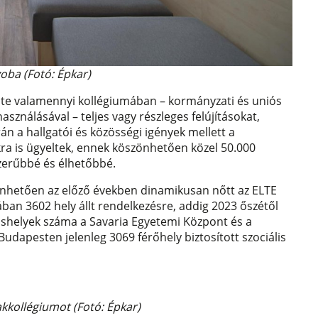
zoba (Fotó: Épkar)
te valamennyi kollégiumában – kormányzati és uniós
sználásával – teljes vagy részleges felújításokat,
rán a hallgatói és közösségi igények mellett a
a is ügyeltek, ennek köszönhetően közel 50.000
zerűbbé és élhetőbbé.
önhetően az előző években dinamikusan nőtt az ELTE
ban 3602 hely állt rendelkezésre, addig 2023 őszétől
láshelyek száma a Savaria Egyetemi Központ és a
udapesten jelenleg 3069 férőhely biztosított szociális
akkollégiumot (Fotó: Épkar)