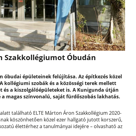
on Szakkollégiumot Óbudán
 óbudai épületeinek felújítása. Az építkezés közel
. A kollégiumi szobák és a közösségi terek mellett
t és a kiszolgálóépületeket is. A Kunigunda útján
 a magas színvonalú, saját fürdőszobás lakhatás.
m alatt található ELTE Márton Áron Szakkollégium 2020-
snak köszönhetően közel ezer hallgató jutott korszerű,
ozatú élettérhez a tanulmányai idejére – olvasható az