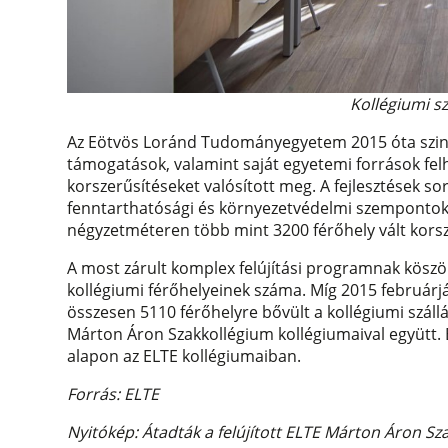
Kollégiumi s
Az Eötvös Loránd Tudományegyetem 2015 óta szin
támogatások, valamint saját egyetemi források felha
korszerűsítéseket valósított meg. A fejlesztések so
fenntarthatósági és környezetvédelmi szempontokr
négyzetméteren több mint 3200 férőhely vált kors
A most zárult komplex felújítási programnak kösz
kollégiumi férőhelyeinek száma. Míg 2015 februárjá
összesen 5110 férőhelyre bővült a kollégiumi szál
Márton Áron Szakkollégium kollégiumaival együtt. B
alapon az ELTE kollégiumaiban.
Forrás: ELTE
Nyitókép: Átadták a felújított ELTE Márton Áron Sz