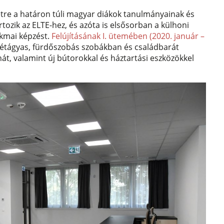
tre a határon túli magyar diákok tanulmányainak és
tozik az ELTE-hez, és azóta is elsősorban a külhoni
akmai képzést.
Felújításának I. ütemében (2020. január –
i kétágyas, fürdőszobás szobákban és családbarát
t, valamint új bútorokkal és háztartási eszközökkel