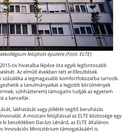
zakkollégium felújított épülete (Fotó: ELTE)
 2015-ös hivatalba lépése óta egyik legfontosabb
elését. Az elmúlt években tett erőfeszítések
 százaléka a legmagasabb komfortfokozatba tartozik.
végezhetik a tanulmányaikat a legjobb körülmények
termek, színházterem) támogatni tudják az egyetem
zá a kancellár.
tását, lakhatását vagy jóllétét segítő beruházás
ínvonalát. A mostani felújítással az ELTE közössége egy
e ki beszédében Darázs Lénárd, az ELTE általános
és Innovációs Minisztérium támogatásáért is.