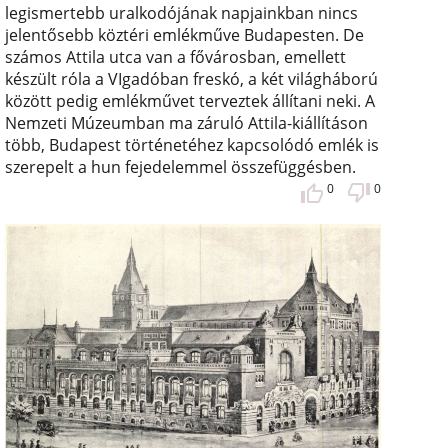
legismertebb uralkodójának napjainkban nincs
jelentősebb köztéri emlékműve Budapesten. De
számos Attila utca van a fővárosban, emellett
készült róla a VIgadóban freskó, a két világháború
között pedig emlékművet terveztek állítani neki. A
Nemzeti Múzeumban ma záruló Attila-kiállításon
több, Budapest történetéhez kapcsolódó emlék is
szerepelt a hun fejedelemmel összefüggésben.
0
0