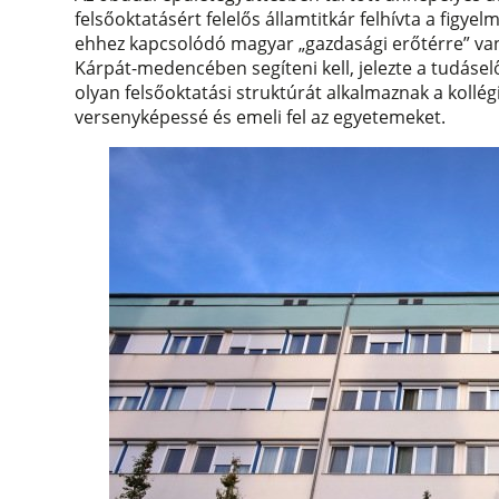
felsőoktatásért felelős államtitkár felhívta a figy
ehhez kapcsolódó magyar
gazdasági erőtérre
van
Kárpát-medencében segíteni kell, jelezte a tudáselő
olyan felsőoktatási struktúrát alkalmaznak a kollégi
versenyképessé és emeli fel az egyetemeket.