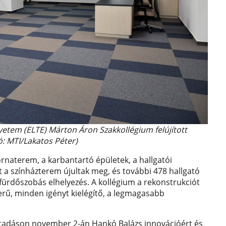
tem (ELTE) Márton Áron Szakkollégium felújított
ó: MTI/Lakatos Péter)
tornaterem, a karbantartó épületek, a hallgatói
t a színházterem újultak meg, és további 478 hallgató
 fürdőszobás elhelyezés. A kollégium a rekonstrukciót
rű, minden igényt kielégítő, a legmagasabb
átadáson november 2-án Hankó Balázs innovációért és