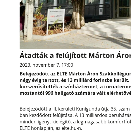
Átadták a felújított Márton Ár
2023. november 7. 17:00
Befejeződött az ELTE Márton Áron Szakkollégium
négy évig tartott, és 13 milliárd forintba került
korszerűsítették a színháztermet, a tornaterme
mostantól 996 hallgató számára vált elérhetővé
Befejeződött a III. kerületi Kunigunda útja 35. szá
ban kezdődött felújítása. A 13 milliárdos beruházá
minden igényt kielégítő, a legmagasabb komfortfok
ELTE honlapján, az elte.hu-n.