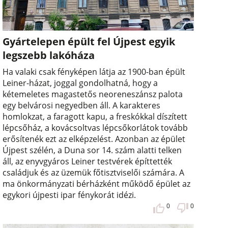
Gyártelepen épült fel Újpest egyik
legszebb lakóháza
Ha valaki csak fényképen látja az 1900-ban épült
Leiner-házat, joggal gondolhatná, hogy a
kétemeletes magastetős neoreneszánsz palota
egy belvárosi negyedben áll. A karakteres
homlokzat, a faragott kapu, a freskókkal díszített
lépcsőház, a kovácsoltvas lépcsőkorlátok tovább
erősítenék ezt az elképzelést. Azonban az épület
Újpest szélén, a Duna sor 14. szám alatti telken
áll, az enyvgyáros Leiner testvérek építtették
családjuk és az üzemük főtisztviselői számára. A
ma önkormányzati bérházként működő épület az
egykori újpesti ipar fénykorát idézi.
0
0