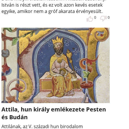
István is részt vett, és ez volt azon kevés esetek
egyike, amikor nem a gróf akarata érvényesült.
0
0
Attila, hun király emlékezete Pesten
és Budán
Attilának, az V. századi hun birodalom