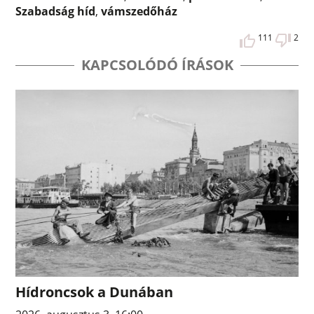
Szabadság híd
,
vámszedőház
111
2
KAPCSOLÓDÓ ÍRÁSOK
Hídroncsok a Dunában