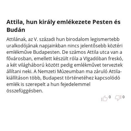
Attila, hun király emlékezete Pesten és
Budán
Attilának, az V. századi hun birodalom legismertebb
uralkodójának napjainkban nincs jelentősebb köztéri
emlékműve Budapesten. De számos Attila utca van a
fővárosban, emellett készült róla a VIgadóban freskó,
a két világháború között pedig emlékművet terveztek
állítani neki. A Nemzeti Múzeumban ma záruló Attila-
kiállításon több, Budapest történetéhez kapcsolódó
emlék is szerepelt a hun fejedelemmel
összefüggésben.
0
0