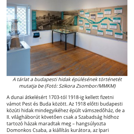
A tárlat a budapesti hidak épülésének történetét
mutatja be (Fotó: Szikora Zsombor/MMKM)
A dunai átkelésért 1703-tól 1918-ig kellett fizetni
vámot Pest és Buda között. Az 1918 előtti budapesti
közúti hidak mindegyikéhez épült vámszedőház, de a
II. világháborút követően csak a Szabadság hídhoz
tartozó házak maradtak meg – hangsúlyozta
Domonkos Csaba, a kiállítás kurátora, az Ipari