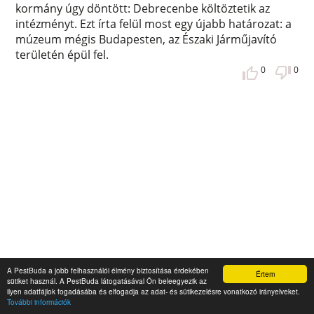
kormány úgy döntött: Debrecenbe költöztetik az
intézményt. Ezt írta felül most egy újabb határozat: a
múzeum mégis Budapesten, az Északi Járműjavító
területén épül fel.
0
0
Az Örs vezér tér különös arcai –
A PestBuda a jobb felhasználói élmény biztosítása érdekében
Értem
sütiket használ. A PestBuda látogatásával Ön beleegyezik az
Átalakítás előtt Budapest legfurcsább
ilyen adatfájlok fogadásába és elfogadja az adat- és sütikezelésre vonatkozó irányelveket.
helye
További információk