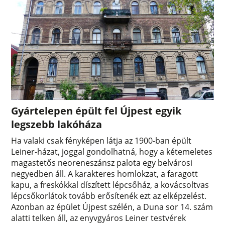
Gyártelepen épült fel Újpest egyik
legszebb lakóháza
Ha valaki csak fényképen látja az 1900-ban épült
Leiner-házat, joggal gondolhatná, hogy a kétemeletes
magastetős neoreneszánsz palota egy belvárosi
negyedben áll. A karakteres homlokzat, a faragott
kapu, a freskókkal díszített lépcsőház, a kovácsoltvas
lépcsőkorlátok tovább erősítenék ezt az elképzelést.
Azonban az épület Újpest szélén, a Duna sor 14. szám
alatti telken áll, az enyvgyáros Leiner testvérek