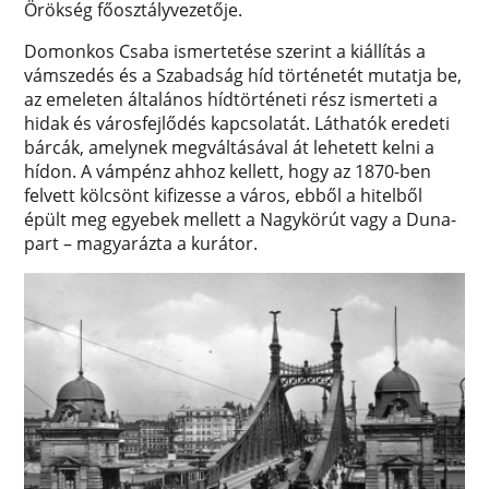
Örökség főosztályvezetője.
Domonkos Csaba ismertetése szerint a kiállítás a
vámszedés és a Szabadság híd történetét mutatja be,
az emeleten általános hídtörténeti rész ismerteti a
hidak és városfejlődés kapcsolatát. Láthatók eredeti
bárcák, amelynek megváltásával át lehetett kelni a
hídon. A vámpénz ahhoz kellett, hogy az 1870-ben
felvett kölcsönt kifizesse a város, ebből a hitelből
épült meg egyebek mellett a Nagykörút vagy a Duna-
part – magyarázta a kurátor.