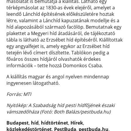
másolatát is bemutatja a kiállítás. Látható egy
térképmásolat az 1830-as évek elejéről, amelyet a
leendő Lánchíd építésének előkészületére hoztak
létre, valamint a Lánchíd kapuzatának modellje és a
híd alapozásából származó facölöp. Bemutatnak egy
plakettet a Megyeri híd átadásáról, de tájékoztató
tábla is látható az Erzsébet híd építéséről. Kiállítottak
egy angyalfejet is, amely egykor az Erzsébet híd
tetején lévő címert díszítette. Tablókon pedig a
főváros összes hídjáról olvashatók érdekes
információk – tette hozzá Domonkos Csaba.
A kiállítás magyar és angol nyelven mindennap
ingyenesen látogatható.
Forrás: MTI
Nyitókép: A Szabadság híd pesti hídfőjének északi
vámszedőháza (Fotó: Both Balázs/pestbuda.hu)
Budapest
,
híd
,
hídtörténet
,
Hírek
,
közlekedéstörténet
,
PestBuda
,
pestbuda.hu
,