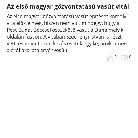
Az első magyar gőzvontatású vasút vitái
Az első magyar gőzvontatású vasút építését komoly
vita előzte meg, hiszen nem volt mindegy, hogy a
Pest-Budát Béccsel összekötő vasút a Duna melyik
oldalán fusson. A vitában Széchenyi István is részt
vett, és ez volt azon kevés esetek egyike, amikor nem
a gróf akarata érvényesült.
0
0