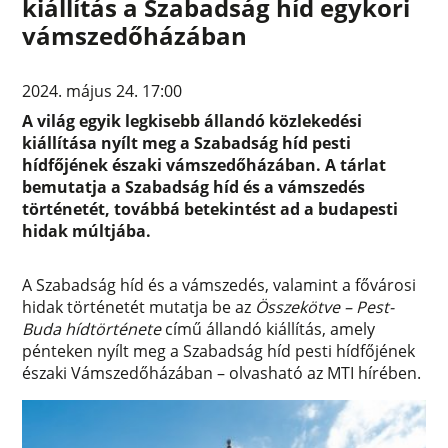
kiállítás a Szabadság híd egykori
vámszedőházában
2024. május 24. 17:00
A világ egyik legkisebb állandó közlekedési
kiállítása nyílt meg a Szabadság híd pesti
hídfőjének északi vámszedőházában. A tárlat
bemutatja a Szabadság híd és a vámszedés
történetét, továbbá betekintést ad a budapesti
hidak múltjába.
A Szabadság híd és a vámszedés, valamint a fővárosi
hidak történetét mutatja be az
Összekötve – Pest-
Buda hídtörténete
című állandó kiállítás, amely
pénteken nyílt meg a Szabadság híd pesti hídfőjének
északi Vámszedőházában – olvasható az MTI hírében.