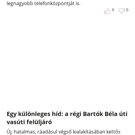
legnagyobb telefonközpontját is.
0
0
Egy különleges híd: a régi Bartók Béla úti
vasúti felüljáró
Új, hatalmas, ráadásul végső kialakításában kettős