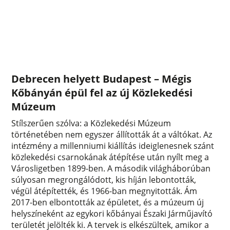
Debrecen helyett Budapest – Mégis
Kőbányán épül fel az új Közlekedési
Múzeum
Stílszerűen szólva: a Közlekedési Múzeum
történetében nem egyszer állították át a váltókat. Az
intézmény a millenniumi kiállítás ideiglenesnek szánt
közlekedési csarnokának átépítése után nyílt meg a
Városligetben 1899-ben. A második világháborúban
súlyosan megrongálódott, kis híján lebontották,
végül átépítették, és 1966-ban megnyitották. Ám
2017-ben elbontották az épületet, és a múzeum új
helyszíneként az egykori kőbányai Északi Járműjavító
területét jelölték ki. A tervek is elkészültek, amikor a