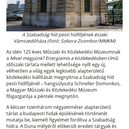
A Szabadság híd pesti hídfőjének északi
Vámszedőháza (Fotó: Szikora Zsombor/MMKM)
Az idén 125 éves Műszaki és Közlekedési Múzeumnak
a
Mivel megyünk? Energiamix a közlekedésben
című
időszaki tárlata mellett lehetősége nyílt egy új,
vélhetően a világ egyik legkisebb alapterületű
közlekedési kiállítását megnyitnia a Szabadság híd
pesti hídfőjénél – hangsúlyozta Schneller Domonkos,
a Magyar Műszaki és Közlekedési Múzeum
főigazgatója a pénteki megnyitón.
A kétszer tizenhárom négyzetméter alapterületű
tárlat a budapesti hidak épülésének történetét
mutatja be, kiemelt figyelmet fordítva a Szabadság
hídra. A Duna mélyéről előkerült eredeti tárgyak és