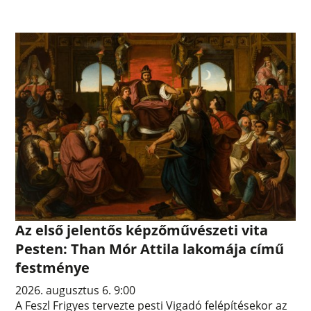
Az első jelentős képzőművészeti vita
Pesten: Than Mór Attila lakomája című
festménye
2026. augusztus 6. 9:00
A Feszl Frigyes tervezte pesti Vigadó felépítésekor az