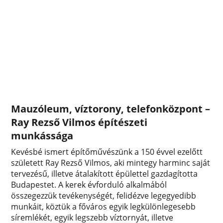
Mauzóleum, víztorony, telefonközpont –
Ray Rezső Vilmos építészeti
munkássága
Kevésbé ismert építőművészünk a 150 évvel ezelőtt
született Ray Rezső Vilmos, aki mintegy harminc saját
tervezésű, illetve átalakított épülettel gazdagította
Budapestet. A kerek évforduló alkalmából
összegezzük tevékenységét, felidézve legegyedibb
munkáit, köztük a főváros egyik legkülönlegesebb
síremlékét, egyik legszebb víztornyát, illetve