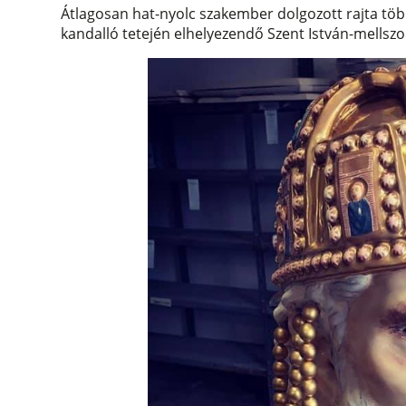
Átlagosan hat-nyolc szakember dolgozott rajta több
kandalló tetején elhelyezendő Szent István-mellszob