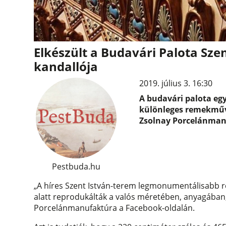
Elkészült a Budavári Palota Sze
kandallója
2019. július 3. 16:30
A budavári palota egy
különleges remekművé
Zsolnay Porcelánman
Pestbuda.hu
„A híres Szent István-terem legmonumentálisabb 
alatt reprodukálták a valós méretében, anyagában,
Porcelánmanufaktúra a Facebook-oldalán.