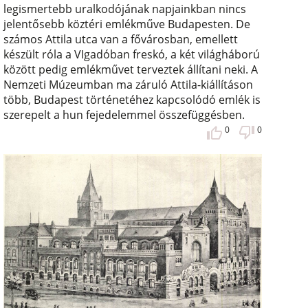
legismertebb uralkodójának napjainkban nincs
jelentősebb köztéri emlékműve Budapesten. De
számos Attila utca van a fővárosban, emellett
készült róla a VIgadóban freskó, a két világháború
között pedig emlékművet terveztek állítani neki. A
Nemzeti Múzeumban ma záruló Attila-kiállításon
több, Budapest történetéhez kapcsolódó emlék is
szerepelt a hun fejedelemmel összefüggésben.
0
0