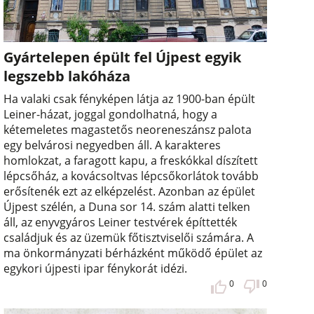
Gyártelepen épült fel Újpest egyik
legszebb lakóháza
Ha valaki csak fényképen látja az 1900-ban épült
Leiner-házat, joggal gondolhatná, hogy a
kétemeletes magastetős neoreneszánsz palota
egy belvárosi negyedben áll. A karakteres
homlokzat, a faragott kapu, a freskókkal díszített
lépcsőház, a kovácsoltvas lépcsőkorlátok tovább
erősítenék ezt az elképzelést. Azonban az épület
Újpest szélén, a Duna sor 14. szám alatti telken
áll, az enyvgyáros Leiner testvérek építtették
családjuk és az üzemük főtisztviselői számára. A
ma önkormányzati bérházként működő épület az
egykori újpesti ipar fénykorát idézi.
0
0