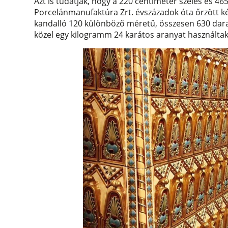
Azt is tudatják, hogy a 220 centiméter széles és 4
Porcelánmanufaktúra Zrt. évszázadok óta őrzött 
kandalló 120 különböző méretű, összesen 630 dara
közel egy kilogramm 24 karátos aranyat használtak 