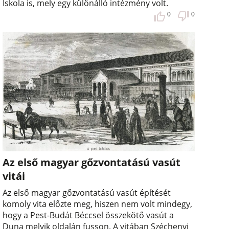
Iskola is, mely egy különálló intézmény volt.
0
0
Az első magyar gőzvontatású vasút
vitái
Az első magyar gőzvontatású vasút építését
komoly vita előzte meg, hiszen nem volt mindegy,
hogy a Pest-Budát Béccsel összekötő vasút a
Duna melyik oldalán fusson. A vitában Széchenyi