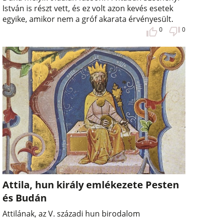
István is részt vett, és ez volt azon kevés esetek
egyike, amikor nem a gróf akarata érvényesült.
0
0
Attila, hun király emlékezete Pesten
és Budán
Attilának, az V. századi hun birodalom