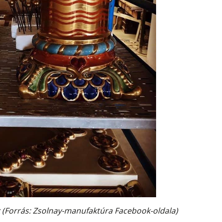
ok (Forrás: Zsolnay-manufaktúra Facebook-oldala)