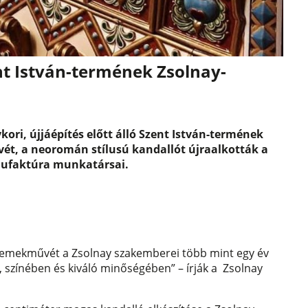
nt István-termének Zsolnay-
kori, újjáépítés előtt álló Szent István-termének
t, a neoromán stílusú kandallót újraalkották a
ufaktúra munkatársai.
remekművét a Zsolnay szakemberei több mint egy év
 színében és kiváló minőségében” – írják a Zsolnay