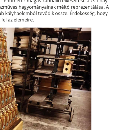
65 centiméter magas kandalló elkészítése a Zsolnay
kézműves hagyományainak méltó reprezentálása. A
b kályhaelemből tevődik össze. Érdekesség, hogy
fel az elemeire.