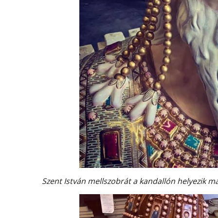
Szent István mellszobrát​ a kandallón helyezik 