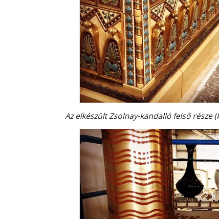
Az elkészült Zsolnay-kandalló felső része