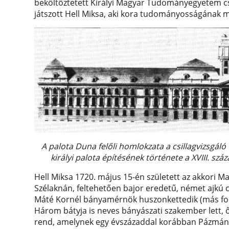
beköltöztetett Királyi Magyar Tudományegyetem csil
játszott Hell Miksa, aki kora tudományosságának m
A palota Duna felőli homlokzata a csillagvizsgáló
királyi palota építésének története a XVIII. s
Hell Miksa 1720. május 15-én született az akkori 
Szélaknán, feltehetően bajor eredetű, német ajkú 
Máté Kornél bányamérnök huszonkettedik (más for
Három bátyja is neves bányászati szakember lett, ő
rend, amelynek egy évszázaddal korábban Pázmány P