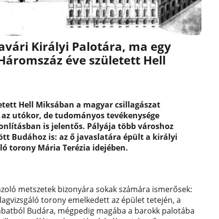
davári Királyi Palotára, ma egy
 Háromszáz éve született Hell
etett Hell Miksában a magyar csillagászat
li az utókor, de tudományos tevékenysége
nlításban is jelentős. Pályája több városhoz
tt Budához is: az ő javaslatára épült a királyi
áló torony Mária Terézia idejében.
brázoló metszetek bizonyára sokak számára ismerősek:
lagvizsgáló torony emelkedett az épület tetején, a
zombatból Budára, mégpedig magába a barokk palotába