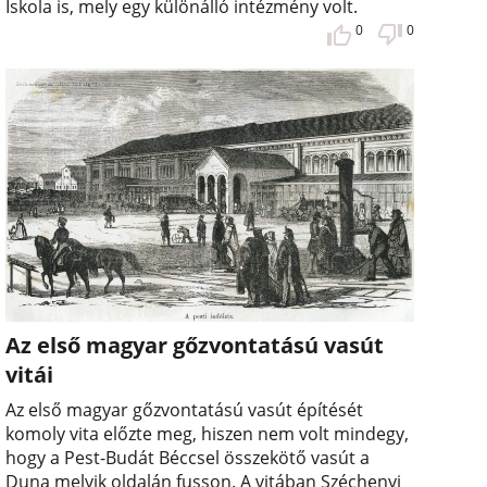
Iskola is, mely egy különálló intézmény volt.
0
0
Az első magyar gőzvontatású vasút
vitái
Az első magyar gőzvontatású vasút építését
komoly vita előzte meg, hiszen nem volt mindegy,
hogy a Pest-Budát Béccsel összekötő vasút a
Duna melyik oldalán fusson. A vitában Széchenyi