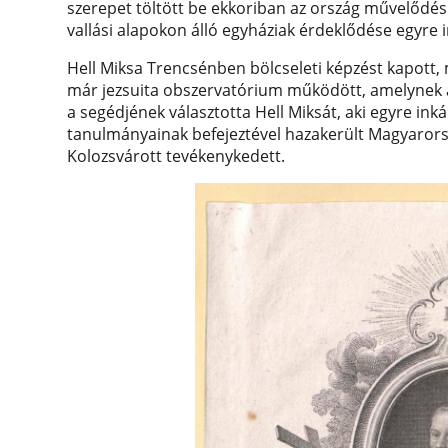
szerepet töltött be ekkoriban az ország művelődés
vallási alapokon álló egyháziak érdeklődése egyre
Hell Miksa Trencsénben bölcseleti képzést kapott, 
már jezsuita obszervatórium működött, amelynek a
a segédjének választotta Hell Miksát, aki egyre in
tanulmányainak befejeztével hazakerült Magyaror
Kolozsvárott tevékenykedett.