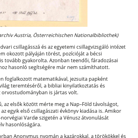
archiv Austria, Österreichischen Nationalbibliothek)
vari csillagásszá és az egyetemi csillagvizsgáló intézet
em okozott pályáján törést, pozícióját a bécsi
 is tovább gyakorolta. Azonban teendői, fáradozásai
hoz hasonló segítségére már nem számíthatott.
n foglalkozott matematikával, jezsuita papként
ilág teremtéséről, a bibliai kinyilatkoztatás és
 orvostudományban is jártas volt.
 az elsők között mérte meg a Nap–Föld távolságot,
 egyik első csillagászati évkönyv kiadása is. Amikor
k-norvégiai Vardø szigetén a Vénusz átvonulását
yelv hasonlóságára.
sorban Anonymus nyomán a kazárokkal, a törökökkel és