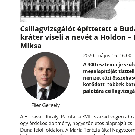
Csillagvizsgálót építtetett a Bu
kráter viseli a nevét a Holdon –
Miksa
2020. május 16. 16:00
A 300 esztendeje szül
megalapítóját tiszte
nemzetközi összehaso
kötődött, többek közö
palotára csillagvizsg
Flier Gergely
A Budavári Királyi Palotát a XVIII. század végén á
egy érdekes építmény, négyszögletes alaprajzú csil
Duna felőli oldalon. A Mária Terézia által Nagys