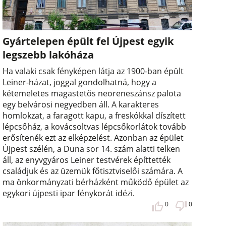
Gyártelepen épült fel Újpest egyik
legszebb lakóháza
Ha valaki csak fényképen látja az 1900-ban épült
Leiner-házat, joggal gondolhatná, hogy a
kétemeletes magastetős neoreneszánsz palota
egy belvárosi negyedben áll. A karakteres
homlokzat, a faragott kapu, a freskókkal díszített
lépcsőház, a kovácsoltvas lépcsőkorlátok tovább
erősítenék ezt az elképzelést. Azonban az épület
Újpest szélén, a Duna sor 14. szám alatti telken
áll, az enyvgyáros Leiner testvérek építtették
családjuk és az üzemük főtisztviselői számára. A
ma önkormányzati bérházként működő épület az
egykori újpesti ipar fénykorát idézi.
0
0