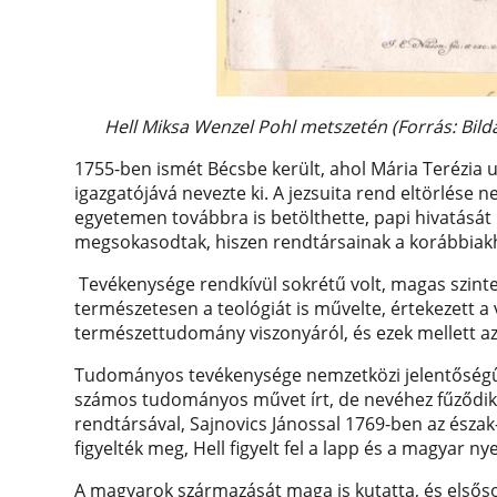
Hell Miksa Wenzel Pohl metszetén (Forrás: Bild
1755-ben ismét Bécsbe került, ahol Mária Terézia ud
igazgatójává nevezte ki. A jezsuita rend eltörlése n
egyetemen továbbra is betölthette, papi hivatását
megsokasodtak, hiszen rendtársainak a korábbiak
Tevékenysége rendkívül sokrétű volt, magas szinte
természetesen a teológiát is művelte, értekezett a v
természettudomány viszonyáról, és ezek mellett az
Tudományos tevékenysége nemzetközi jelentőségű,
számos tudományos művet írt, de nevéhez fűződik az
rendtársával, Sajnovics Jánossal 1769-ben az észa
figyelték meg, Hell figyelt fel a lapp és a magyar n
A magyarok származását maga is kutatta, és első