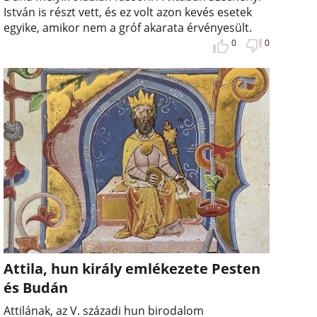
István is részt vett, és ez volt azon kevés esetek
egyike, amikor nem a gróf akarata érvényesült.
0
0
Attila, hun király emlékezete Pesten
és Budán
Attilának, az V. századi hun birodalom