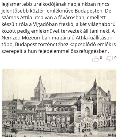
legismertebb uralkodójának napjainkban nincs
jelentősebb köztéri emlékműve Budapesten. De
számos Attila utca van a fővárosban, emellett
készült róla a VIgadóban freskó, a két világháború
között pedig emlékművet terveztek állítani neki. A
Nemzeti Múzeumban ma záruló Attila-kiállításon
több, Budapest történetéhez kapcsolódó emlék is
szerepelt a hun fejedelemmel összefüggésben.
0
0