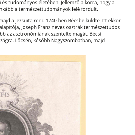
i és tudományos életében. Jellemző a korra, hogy a
 inkább a természettudományok felé fordult.
majd a jezsuita rend 1740-ben Bécsbe küldte. Itt ekkor
lapítója, Joseph Franz neves osztrák természettudós
kább az asztronómiának szentelte magát. Bécsi
szágra, Lőcsén, később Nagyszombatban, majd