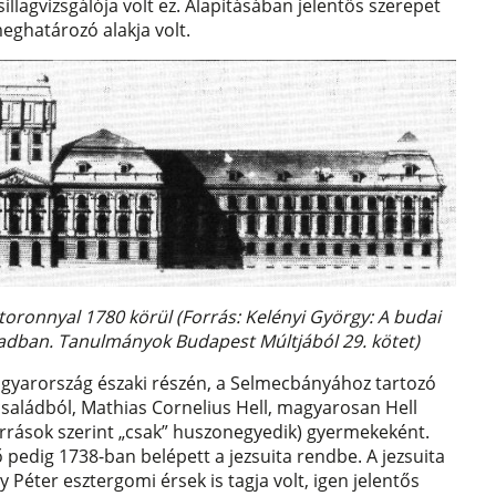
lagvizsgálója volt ez. Alapításában jelentős szerepet
eghatározó alakja volt.
 toronnyal 1780 körül (Forrás: Kelényi György: A budai
zázadban. Tanulmányok Budapest Múltjából 29. kötet)
Magyarország északi részén, a Selmecbányához tartozó
családból, Mathias Cornelius Hell, magyarosan Hell
rások szerint „csak” huszonegyedik) gyermekeként.
 pedig 1738-ban belépett a jezsuita rendbe. A jezsuita
éter esztergomi érsek is tagja volt, igen jelentős