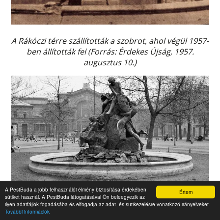
A Rákóczi térre szállították a szobrot, ahol végül 1957-
ben állították fel (Forrás: Érdekes Újság, 1957.
augusztus 10.)
A PestBuda a jobb felhasználói élmény biztosítása érdekében
Értem
sütiket használ. A PestBuda látogatásával Ön beleegyezik az
ilyen adatfájlok fogadásába és elfogadja az adat- és sütikezelésre vonatkozó irányelveket.
További információk