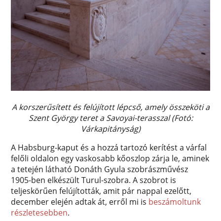
A korszerűsített és felújított lépcső, amely összeköti a
Szent György teret a Savoyai-terasszal (Fotó:
Várkapitányság)
A Habsburg-kaput és a hozzá tartozó kerítést a várfal
felőli oldalon egy vaskosabb kőoszlop zárja le, aminek
a tetején látható Donáth Gyula szobrászművész
1905-ben elkészült Turul-szobra. A szobrot is
teljeskörűen felújították, amit pár nappal ezelőtt,
december elején adtak át, erről mi is
beszámoltunk
részletesebben
.