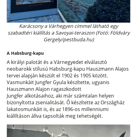
Karácsony a Várhegyen címmel látható egy
szabadtéri kiállítás a Savoyai-teraszon (Fotó: Földváry
Gergely/pestbuda.hu)
A Habsburg-kapu
A királyi palotát és a Várnegyedet elválasztó
neobarokk stílusú Habsburg-kapu Hauszmann Alajos
tervei alapján készült el 1902 és 1905 között.
Vasmunkáit Jungfer Gyula készítette, ugyanis
Hauszmann Alajon ragaszkodott
Jungfer alkotásaihoz, aki már számtalan helyen
bizonyította zsenialitását. Ő készítette az Országház
lakatosmunkáit is, és az 1896-os millenniumi
kiállításon állva tapsolták meg tehetségét.