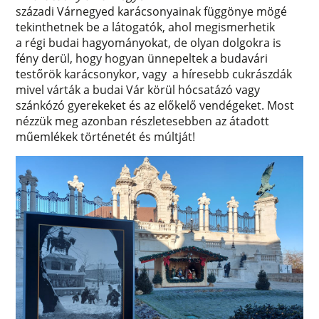
századi Várnegyed karácsonyainak függönye mögé
tekinthetnek be a látogatók, ahol megismerhetik
a régi budai hagyományokat, de olyan dolgokra is
fény derül, hogy hogyan ünnepeltek a budavári
testőrök karácsonykor, vagy a híresebb cukrászdák
mivel várták a budai Vár körül hócsatázó vagy
szánkózó gyerekeket és az előkelő vendégeket. Most
nézzük meg azonban részletesebben az átadott
műemlékek történetét és múltját!