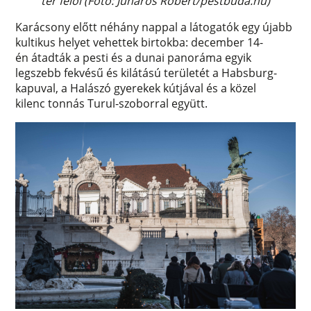
tér felől (Fotó: Juharos Róbert/pestbuda.hu)
Karácsony előtt néhány nappal a látogatók egy újabb
kultikus helyet vehettek birtokba: december 14-
én átadták a pesti és a dunai panoráma egyik
legszebb fekvésű és kilátású területét a Habsburg-
kapuval, a Halászó gyerekek kútjával és a közel
kilenc tonnás Turul-szoborral együtt.