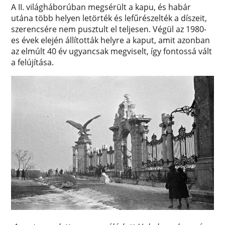
A II. világháborúban megsérült a kapu, és habár
utána több helyen letörték és lefűrészelték a díszeit,
szerencsére nem pusztult el teljesen. Végül az 1980-
es évek elején állították helyre a kaput, amit azonban
az elmúlt 40 év ugyancsak megviselt, így fontossá vált
a felújítása.