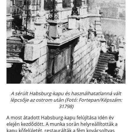
A sérült Habsburg-kapu és használhatatlanná vált
lépcsője az ostrom után (Fotó: Fortepan/Képszám:
31798)
A most átadott Habsburg-kapu felújítása idén év
elején kezdődött. A munka során helyreállították a
kapu kőfelületét, restaurálták a fém kovácsoltvas