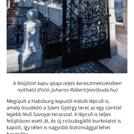
A felújított kapu ajtaja teljes keresztmetszetében
nyitható (Fotó: Juharos Róbert/pestbuda.hu)
Megújult a Habsburg-kaputól induló lépcső is,
amely összeköti a Szent György teret az egy szinttel
lejjebb lévő Savoyai-terasszal. A lépcső is teljes
felújításon esett át, és új csúszásgátló burkolatot is
kapott, így télen is nagyobb biztonsággal lehet
használni.