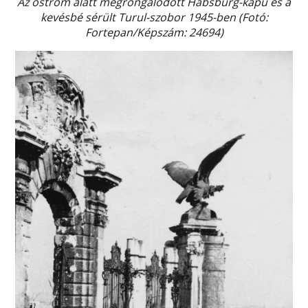
Az ostrom alatt megrongálódott Habsburg-kapu és a
kevésbé sérült Turul-szobor 1945-ben (Fotó:
Fortepan/Képszám: 24694)