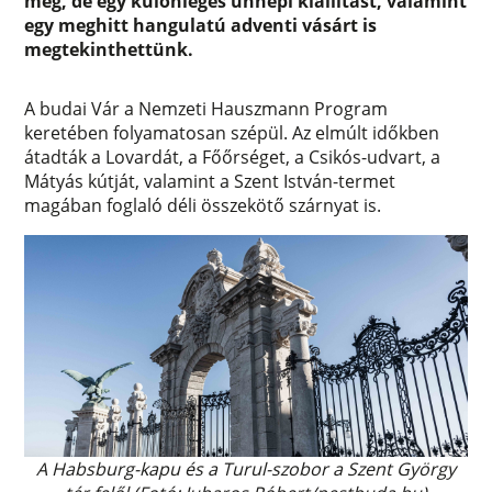
meg, de egy különleges ünnepi kiállítást, valamint
egy meghitt hangulatú adventi vásárt is
megtekinthettünk.
A budai Vár a Nemzeti Hauszmann Program
keretében folyamatosan szépül. Az elmúlt időkben
átadták a Lovardát, a Főőrséget, a Csikós-udvart, a
Mátyás kútját, valamint a Szent István-termet
magában foglaló déli összekötő szárnyat is.
A Habsburg-kapu és a Turul-szobor a Szent György