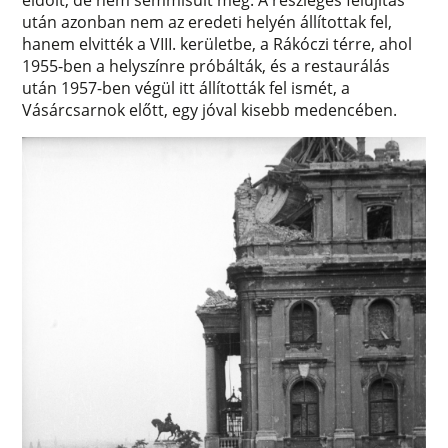
eldőlt, de nem semmisült meg. A részleges felújítás
után azonban nem az eredeti helyén állítottak fel,
hanem elvitték a VIII. kerületbe, a Rákóczi térre, ahol
1955-ben a helyszínre próbálták, és a restaurálás
után 1957-ben végül itt állították fel ismét, a
Vásárcsarnok előtt, egy jóval kisebb medencében.