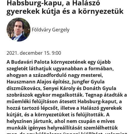
Habsburg-kapu, a Halászó
gyerekek kútja és a környezetük
Földváry Gergely
2021. december 15. 9:00
A Budavári Palota környezetének egy újabb
szegletét láthatjuk ugyanabban a formában,
ahogyan a századforduló nagy mesterei,
Hauszmann Alajos építész, Jungfer Gyula
díszműkovács, Senyei Károly és Donáth Gyula
szobrászok egykor megalkották. Tegnap átadták a
műemléki felújításon átesett Habsburg-kaput, a
hozzá tartozó lépcsőt, illetve a Halászó gyerekek
kútját, és a környezetüket is felújították. A
helyszínen jártunk, ahol nem csupán e míves
munkák igényes helyreállítását szemlélhettük