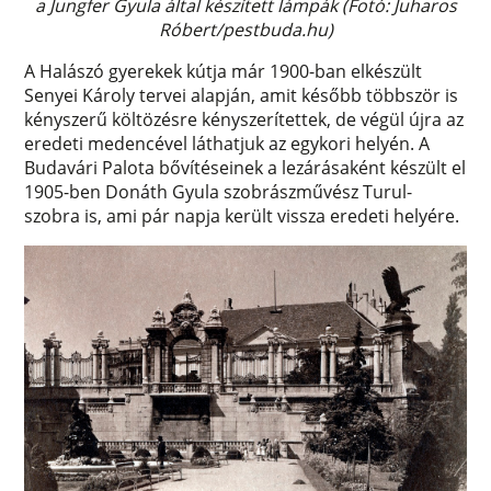
a Jungfer Gyula által készített lámpák (Fotó: Juharos
Róbert/pestbuda.hu)
A Halászó gyerekek kútja már 1900-ban elkészült
Senyei Károly tervei alapján, amit később többször is
kényszerű költözésre kényszerítettek, de végül újra az
eredeti medencével láthatjuk az egykori helyén. A
Budavári Palota bővítéseinek a lezárásaként készült el
1905-ben Donáth Gyula szobrászművész Turul-
szobra is, ami pár napja került vissza eredeti helyére.