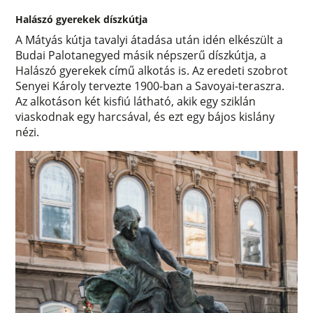
Halászó gyerekek díszkútja
A Mátyás kútja tavalyi átadása után idén elkészült a
Budai Palotanegyed másik népszerű díszkútja, a
Halászó gyerekek című alkotás is. Az eredeti szobrot
Senyei Károly tervezte 1900-ban a Savoyai-teraszra.
Az alkotáson két kisfiú látható, akik egy sziklán
viaskodnak egy harcsával, és ezt egy bájos kislány
nézi.