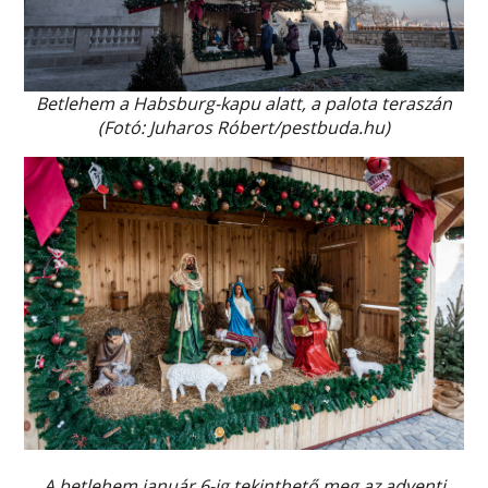
Betlehem a Habsburg-kapu alatt, a palota teraszán
(Fotó: Juharos Róbert/pestbuda.hu)
A betlehem január 6-ig tekinthető meg az adventi