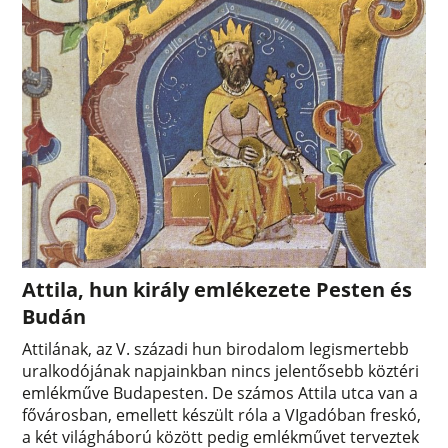
Attila, hun király emlékezete Pesten és
Budán
Attilának, az V. századi hun birodalom legismertebb
uralkodójának napjainkban nincs jelentősebb köztéri
emlékműve Budapesten. De számos Attila utca van a
fővárosban, emellett készült róla a VIgadóban freskó,
a két világháború között pedig emlékművet terveztek