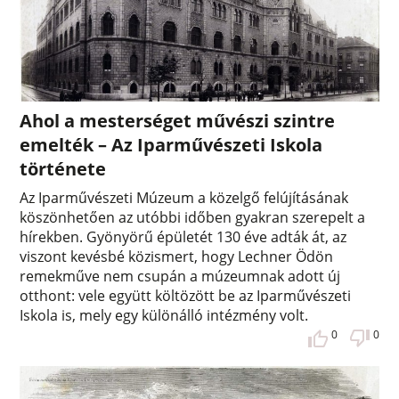
Ahol a mesterséget művészi szintre
emelték – Az Iparművészeti Iskola
története
Az Iparművészeti Múzeum a közelgő felújításának
köszönhetően az utóbbi időben gyakran szerepelt a
hírekben. Gyönyörű épületét 130 éve adták át, az
viszont kevésbé közismert, hogy Lechner Ödön
remekműve nem csupán a múzeumnak adott új
otthont: vele együtt költözött be az Iparművészeti
Iskola is, mely egy különálló intézmény volt.
0
0