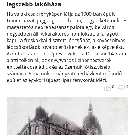
legszebb lakóháza
Ha valaki csak fényképen látja az 1900-ban épült
Leiner-házat, joggal gondolhatná, hogy a kétemeletes
magastetős neoreneszánsz palota egy belvárosi
negyedben áll. A karakteres homlokzat, a faragott
kapu, a freskókkal díszített lépcsőház, a kovácsoltvas
lépcsőkorlátok tovább erősítenék ezt az elképzelést.
Azonban az épület Újpest szélén, a Duna sor 14. szám
alatti telken áll, az enyvgyáros Leiner testvérek
építtették családjuk és az üzemük főtisztviselői
számára. A ma önkormányzati bérházként működő
épület az egykori újpesti ipar fénykorát idézi.
0
0