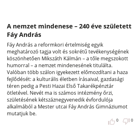
A nemzet mindenese – 240 éve született
Fáy András
Fáy András a reformkori értelmiség egyik
meghatározó tagja volt és sokrétű tevékenységének
köszönhetően Mikszáth Kálmán – a tőle megszokott
humorral – a nemzet mindenesének titulálta.
Valóban több szálon igyekezett előmozdítani a haza
fejlődését: a kulturális életben írásaival, gazdasági
téren pedig a Pesti Hazai Első Takarékpénztár
ötletével. Nevét ma is számos intézmény őrzi,
születésének kétszáznegyvenedik évfordulója
alkalmából a Mester utcai Fáy András Gimnáziumot
mutatjuk be.
0
0