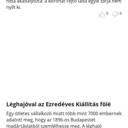
hiba akadályozta: a koronát rejtő láda egyik zárja nem
nyílt ki.
0
0
Léghajóval az Ezredéves Kiállítás fölé
Egy ötletes vállalkozó miatt több mint 7000 embernek
adatott meg, hogy az 1896-os Budapestet
madártávlatból szemlélhesse meg. A léghajó