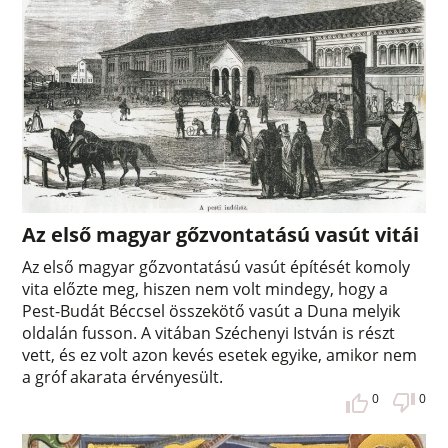
Az első magyar gőzvontatású vasút vitái
Az első magyar gőzvontatású vasút építését komoly
vita előzte meg, hiszen nem volt mindegy, hogy a
Pest-Budát Béccsel összekötő vasút a Duna melyik
oldalán fusson. A vitában Széchenyi István is részt
vett, és ez volt azon kevés esetek egyike, amikor nem
a gróf akarata érvényesült.
0
0