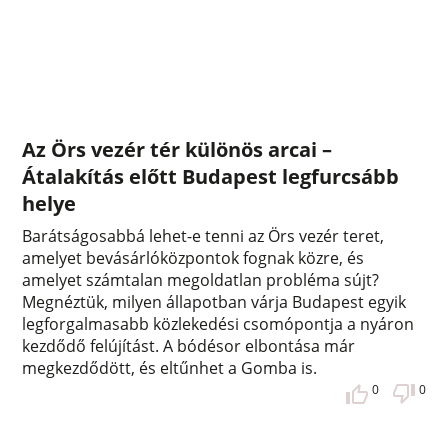
Az Örs vezér tér különös arcai –
Átalakítás előtt Budapest legfurcsább
helye
Barátságosabbá lehet-e tenni az Örs vezér teret,
amelyet bevásárlóközpontok fognak közre, és
amelyet számtalan megoldatlan probléma sújt?
Megnéztük, milyen állapotban várja Budapest egyik
legforgalmasabb közlekedési csomópontja a nyáron
kezdődő felújítást. A bódésor elbontása már
megkezdődött, és eltűnhet a Gomba is.
0
0