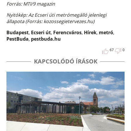
Forrás: MTI/9 magazin
Nyitókép: Az Ecseri úti metrómegálló jelenlegi
állapota (Forrás: kozossegietervezes.hu)
Budapest
,
Ecseri út
,
Ferencváros
,
Hírek
,
metró
,
PestBuda
,
pestbuda.hu
67
0
KAPCSOLÓDÓ ÍRÁSOK