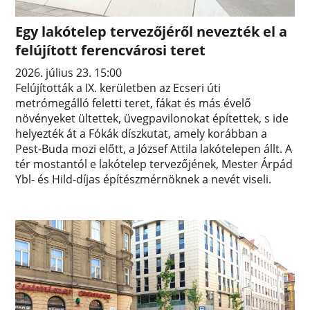
Egy lakótelep tervezőjéről nevezték el a
felújított ferencvárosi teret
2026. július 23. 15:00
Felújították a IX. kerületben az Ecseri úti
metrómegálló feletti teret, fákat és más évelő
növényeket ültettek, üvegpavilonokat építettek, s ide
helyezték át a Fókák díszkutat, amely korábban a
Pest-Buda mozi előtt, a József Attila lakótelepen állt. A
tér mostantól e lakótelep tervezőjének, Mester Árpád
Ybl- és Hild-díjas építészmérnöknek a nevét viseli.