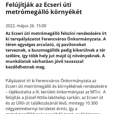
Felújítják az Ecseri úti
metrómegálló környékét
2022. május 26. 15:00
Az Ecseri úti metrómegálló felszíni rendezésére írt
ki tervpályázatot Ferencváros Önkormányzata. A
téren egységes arculatú, új pavilonokat
terveznek, a buszmegállók pedig kikerülnek a tér
szélére, így több hely jut majd új növényeknek. A
munkálatok várhatóan jövő tavasszal
kezdődhetnek meg.
Pályázatot írt ki Ferencváros Önkormányzata az
Ecseri úti metrómegálló és környékének rendezésére
– tájékoztatta a IX. kerületi önkormányzat az MTI-t. A
felújítás a József Attila-lakótelep sarkán, az Ecseri út
és az Üllői út találkozásánál lévő, mintegy 10 300
négyzetméternyi területet érinti, így a