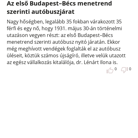
Az első Budapest–Bécs menetrend
szerinti autóbuszjárat
Nagy hőségben, legalább 35 fokban várakozott 35
férfi és egy nő, hogy 1931. május 30-án történelmi
utazáson vegyen részt: az első Budapest–Bécs
menetrend szerinti autóbusz nyitó járatán. Ekkor
még meghívott vendégek foglalták el az autóbusz
üléseit, köztük számos újságíró, illetve velük utazott
az egész vállalkozás kitalálója, dr. Lénárt Ilona is.
0
0