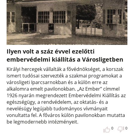
Ilyen volt a száz évvel ezelőtti
embervédelmi kiállítás a Városligetben
Királyi hercegek vállalták a fővédnökséget, a korszak
ismert tudósai szervezték a szakmai programokat a
városligeti Iparcsarnokban és a külön erre az
alkalomra emelt pavilonokban. „Az Ember” címmel
1926 nyarán megrendezett Embervédelmi Kiállítás az
egészségügy, a rendvédelem, az oktatás- és a
nevelésügy legújabb tudományos vívmányait
vonultatta fel. A főváros külön pavilonokban mutatta
be legmodernebb intézményeit.
0
0