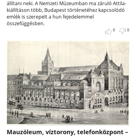
állítani neki. A Nemzeti Múzeumban ma záruló Attila-
kiállításon több, Budapest történetéhez kapcsolódó
emlék is szerepelt a hun fejedelemmel
összefüggésben.
0
0
Mauzóleum, víztorony, telefonközpont –