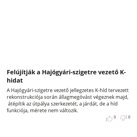
Felújítják a Hajógyári-szigetre vezető K-
hidat
A Hajógyári-szigetre vezető jellegzetes K-híd tervezett
rekonstrukciója során állagmegóvást végeznek majd,
átépítik az útpálya szerkezetét, a járdát, de a híd
funkciója, mérete nem változik.
0
0