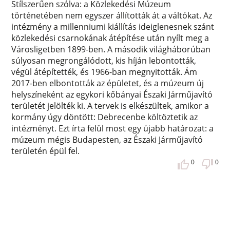
Stílszerűen szólva: a Közlekedési Múzeum
történetében nem egyszer állították át a váltókat. Az
intézmény a millenniumi kiállítás ideiglenesnek szánt
közlekedési csarnokának átépítése után nyílt meg a
Városligetben 1899-ben. A második világháborúban
súlyosan megrongálódott, kis híján lebontották,
végül átépítették, és 1966-ban megnyitották. Ám
2017-ben elbontották az épületet, és a múzeum új
helyszíneként az egykori kőbányai Északi Járműjavító
területét jelölték ki. A tervek is elkészültek, amikor a
kormány úgy döntött: Debrecenbe költöztetik az
intézményt. Ezt írta felül most egy újabb határozat: a
múzeum mégis Budapesten, az Északi Járműjavító
területén épül fel.
0
0