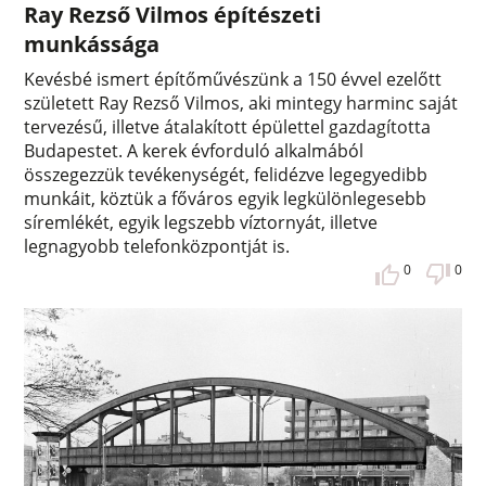
Ray Rezső Vilmos építészeti
munkássága
Kevésbé ismert építőművészünk a 150 évvel ezelőtt
született Ray Rezső Vilmos, aki mintegy harminc saját
tervezésű, illetve átalakított épülettel gazdagította
Budapestet. A kerek évforduló alkalmából
összegezzük tevékenységét, felidézve legegyedibb
munkáit, köztük a főváros egyik legkülönlegesebb
síremlékét, egyik legszebb víztornyát, illetve
legnagyobb telefonközpontját is.
0
0