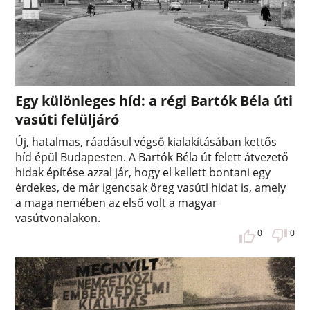
Egy különleges híd: a régi Bartók Béla úti
vasúti felüljáró
Új, hatalmas, ráadásul végső kialakításában kettős
híd épül Budapesten. A Bartók Béla út felett átvezető
hidak építése azzal jár, hogy el kellett bontani egy
érdekes, de már igencsak öreg vasúti hidat is, amely
a maga nemében az első volt a magyar
vasútvonalakon.
0
0