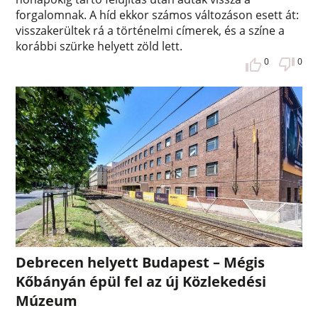
forgalomnak. A híd ekkor számos változáson esett át:
visszakerültek rá a történelmi címerek, és a színe a
korábbi szürke helyett zöld lett.
0
0
Debrecen helyett Budapest – Mégis
Kőbányán épül fel az új Közlekedési
Múzeum