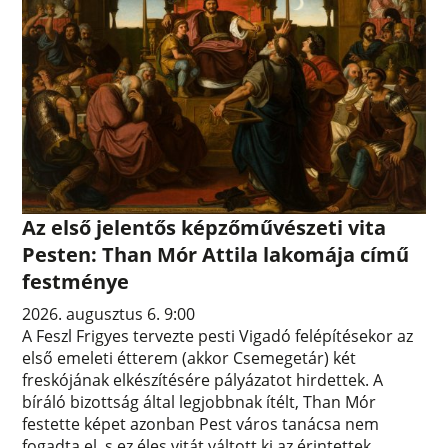
Az első jelentős képzőművészeti vita
Pesten: Than Mór Attila lakomája című
festménye
2026. augusztus 6. 9:00
A Feszl Frigyes tervezte pesti Vigadó felépítésekor az
első emeleti étterem (akkor Csemegetár) két
freskójának elkészítésére pályázatot hirdettek. A
bíráló bizottság által legjobbnak ítélt, Than Mór
festette képet azonban Pest város tanácsa nem
fogadta el, s ez éles vitát váltott ki az érintettek