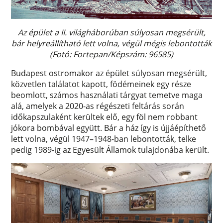
Az épület a II. világháborúban súlyosan megsérült,
bár helyreállítható lett volna, végül mégis lebontották
(Fotó: Fortepan/Képszám: 96585)
Budapest ostromakor az épület súlyosan megsérült,
közvetlen találatot kapott, födémeinek egy része
beomlott, számos használati tárgyat temetve maga
alá, amelyek a 2020-as régészeti feltárás során
időkapszulaként kerültek elő, egy föl nem robbant
jókora bombával együtt. Bár a ház így is újjáépíthető
lett volna, végül 1947–1948-ban lebontották, telke
pedig 1989-ig az Egyesült Államok tulajdonába került.