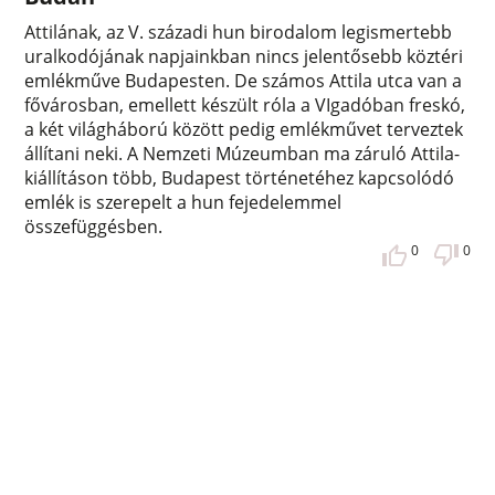
Attilának, az V. századi hun birodalom legismertebb
uralkodójának napjainkban nincs jelentősebb köztéri
emlékműve Budapesten. De számos Attila utca van a
fővárosban, emellett készült róla a VIgadóban freskó,
a két világháború között pedig emlékművet terveztek
állítani neki. A Nemzeti Múzeumban ma záruló Attila-
kiállításon több, Budapest történetéhez kapcsolódó
emlék is szerepelt a hun fejedelemmel
összefüggésben.
0
0