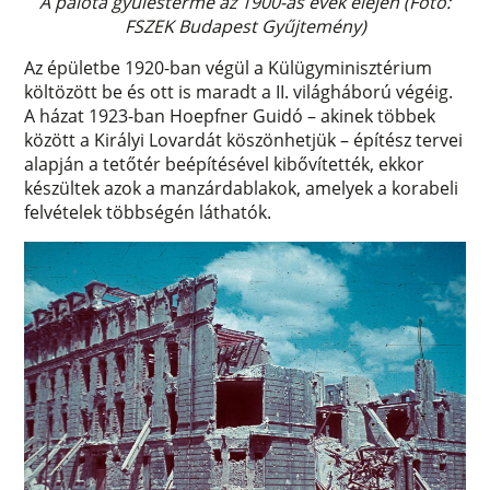
A palota gyűlésterme az 1900-as évek elején (Fotó:
FSZEK Budapest Gyűjtemény)
Az épületbe 1920-ban végül a Külügyminisztérium
költözött be és ott is maradt a II. világháború végéig.
A házat 1923-ban Hoepfner Guidó – akinek többek
között a Királyi Lovardát köszönhetjük – építész tervei
alapján a tetőtér beépítésével kibővítették, ekkor
készültek azok a manzárdablakok, amelyek a korabeli
felvételek többségén láthatók.