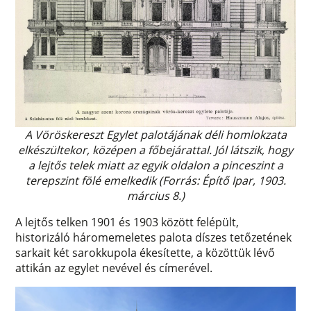
A Vöröskereszt Egylet palotájának déli homlokzata
elkészültekor, középen a főbejárattal. Jól látszik, hogy
a lejtős telek miatt az egyik oldalon a pinceszint a
terepszint fölé emelkedik (Forrás: Építő Ipar, 1903.
március 8.)
A lejtős telken 1901 és 1903 között felépült,
historizáló háromemeletes palota díszes tetőzetének
sarkait két sarokkupola ékesítette, a közöttük lévő
attikán az egylet nevével és címerével.