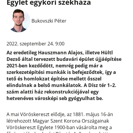
Egylet egykori székháza
Bukovszki Péter
2022. szeptember 24. 9:00
Az eredetileg Hauszmann Alajos, illetve Hültl
Dezső által tervezett budavári épület újjáépítése
2021-ben kezdődött, nemrég pedig már a
szerkezetépítési munkák is befejeződtek, így a
tető és homlokzat építése mellett ősszel
elindulnak a belső munkálatok. A Dísz tér 1–2.
szám alatti ház rekonstrukciójával egy
hetvenéves városképi seb gyógyulhat be.
A mai Vöröskereszt elődje, az 1881. május 16-án
létrehozott Magyar Szent Korona Országainak
Vöröskereszt Egylete 1900-ban vásárolta meg a