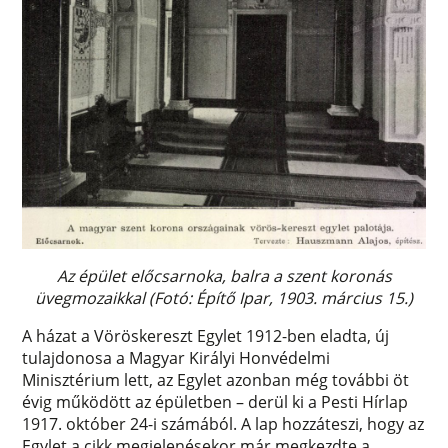
Az épület előcsarnoka, balra a szent koronás
üvegmozaikkal (Fotó: Építő Ipar, 1903. március 15.)
A házat a Vöröskereszt Egylet 1912-ben eladta, új
tulajdonosa a Magyar Királyi Honvédelmi
Minisztérium lett, az Egylet azonban még további öt
évig működött az épületben – derül ki a Pesti Hírlap
1917. október 24-i számából. A lap hozzáteszi, hogy az
Egylet a cikk megjelenésekor már megkezdte a