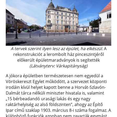
A tervek szerint ilyen lesz az épület, ha elkészül.
A
rekonstrukciót a lerombolt ház pinceszintjéről
előkerült épületmaradványok is segítették
(Látványterv: Várkapitányság)
A jókora épületben természetesen nem egyedül a
Vöröskereszt Egylet működött, a szervezet központi
irodáin kívül helyet kapott benne a Horvát-Szlavón-
Dalmát tárca nélküli miniszter hivatala is, valamint
„15 bérbeadandó urasági lakás és egy nagy
raktárhelyiség az alsó földszinten”, ahogy az Építő
Ipar című szaklap 1903. március 8-i száma fogalmaz. A
különböző funkciók azonban nem zavarták egymást,