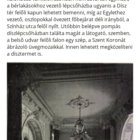
a bérlakásokhoz vezető lépcsőházba ugyanis a Dísz
tér felőli kapun lehetett bemenni, míg az Egylethez
vezető, oszlopokkal övezett főbejárat déli irányból, a
Színház utca felől nyílt. Utóbbin belépve pompás
díszlépcsőházban találta magát a látogató, szemben,
a belső udvar felőli falon egy szép, a Szent Koronát
ábrázoló üvegmozaikkal. Innen lehetett megközelíteni
a dísztermet is.