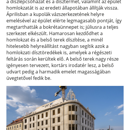
a díszlépcsőházat és a dísztermet, valamint az épület
homlokzatát is az eredeti állapotában állítják vissza.
Áprilisban a kupolák vázszerkezetének helyre
emelésével az épület elérte legmagasabb pontját, így
megtarthatták a bokrétaünnepet is; júliusra a teljes
szerkezet elkészült. Hamarosan kezdődhet a
homlokzat és a belső terek díszítése, a minél
hitelesebb helyreállítást nagyban segítik azok a
homlokzati dísztöredékek is, amelyek a régészeti
feltárás során kerültek elő. A belső terek nagy része
igényesen tervezett, kortárs irodatér lesz, a belső
udvart pedig a harmadik emelet magasságában
üvegtetővel fedik be.