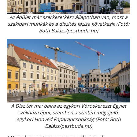
Az épület már szerkezetkész állapotban van, most a
szakipari munkák és a díszítés fázisa következik (Fotó:
Both Balázs/pestbuda.hu)
A Dísz tér ma: balra az egykori Vöröskereszt Egylet
székháza épül, szemben a szintén megújuló,
egykori Honvéd Főparancsnokság (Fotó: Both
Balázs/pestbuda.hu)