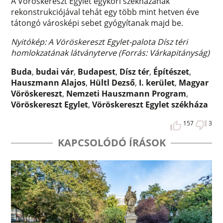
A Vöröskereszt Egylet egykori székházának
rekonstrukciójával tehát egy több mint hetven éve
tátongó városképi sebet gyógyítanak majd be.
Nyitókép: A Vöröskereszt Egylet-palota Dísz téri
homlokzatának látványterve (Forrás: Várkapitányság)
Buda
,
budai vár
,
Budapest
,
Dísz tér
,
Építészet
,
Hauszmann Alajos
,
Hültl Dezső
,
I. kerület
,
Magyar
Vöröskereszt
,
Nemzeti Hauszmann Program
,
Vöröskereszt Egylet
,
Vöröskereszt Egylet székháza
157
3
KAPCSOLÓDÓ ÍRÁSOK