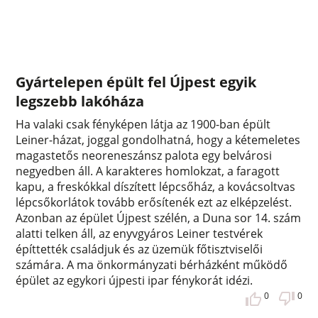
Gyártelepen épült fel Újpest egyik
legszebb lakóháza
Ha valaki csak fényképen látja az 1900-ban épült
Leiner-házat, joggal gondolhatná, hogy a kétemeletes
magastetős neoreneszánsz palota egy belvárosi
negyedben áll. A karakteres homlokzat, a faragott
kapu, a freskókkal díszített lépcsőház, a kovácsoltvas
lépcsőkorlátok tovább erősítenék ezt az elképzelést.
Azonban az épület Újpest szélén, a Duna sor 14. szám
alatti telken áll, az enyvgyáros Leiner testvérek
építtették családjuk és az üzemük főtisztviselői
számára. A ma önkormányzati bérházként működő
épület az egykori újpesti ipar fénykorát idézi.
0
0