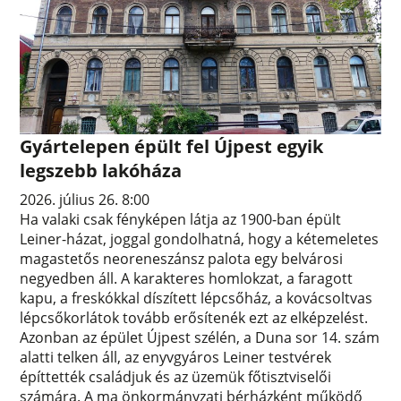
Gyártelepen épült fel Újpest egyik
legszebb lakóháza
2026. július 26. 8:00
Ha valaki csak fényképen látja az 1900-ban épült
Leiner-házat, joggal gondolhatná, hogy a kétemeletes
magastetős neoreneszánsz palota egy belvárosi
negyedben áll. A karakteres homlokzat, a faragott
kapu, a freskókkal díszített lépcsőház, a kovácsoltvas
lépcsőkorlátok tovább erősítenék ezt az elképzelést.
Azonban az épület Újpest szélén, a Duna sor 14. szám
alatti telken áll, az enyvgyáros Leiner testvérek
építtették családjuk és az üzemük főtisztviselői
számára. A ma önkormányzati bérházként működő