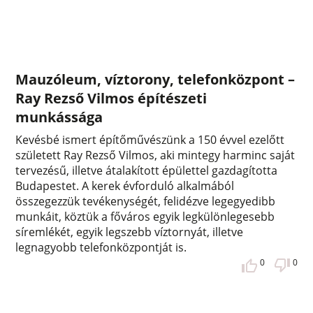
Mauzóleum, víztorony, telefonközpont –
Ray Rezső Vilmos építészeti
munkássága
Kevésbé ismert építőművészünk a 150 évvel ezelőtt
született Ray Rezső Vilmos, aki mintegy harminc saját
tervezésű, illetve átalakított épülettel gazdagította
Budapestet. A kerek évforduló alkalmából
összegezzük tevékenységét, felidézve legegyedibb
munkáit, köztük a főváros egyik legkülönlegesebb
síremlékét, egyik legszebb víztornyát, illetve
legnagyobb telefonközpontját is.
0
0