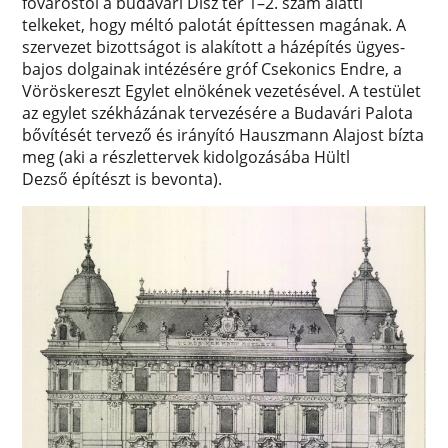
fővárostól a budavári Dísz tér 1–2. szám alatti
telkeket, hogy méltó palotát építtessen magának. A
szervezet bizottságot is alakított a házépítés ügyes-
bajos dolgainak intézésére gróf Csekonics Endre, a
Vöröskereszt Egylet elnökének vezetésével. A testület
az egylet székházának tervezésére a Budavári Palota
bővítését tervező és irányító Hauszmann Alajost bízta
meg (aki a részlettervek kidolgozásába Hültl
Dezső építészt is bevonta).