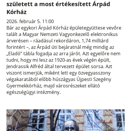
született a most értékesített Árpád
Kórház
2026. február 5. 11:00
Bár az egykori Árpád Kórház épületegyüttese vevőre
talált a Magyar Nemzeti Vagyonkezelő elektronikus
árverésen – ráadásul rekordáron, 1,74 milliárd
forintért –, az Árpád úti bejáratnál még mindig az
„Eladó” tábla fogadja az arra járót. Azt egyelőre nem
tudni, hogy mi lesz az 1920-as évek végén épült,
Jendrassik Alfréd által tervezett épület sorsa. Azt
viszont ismerjük, miként lett egy özvegyasszony
végakaratából előbb húszágyas Újpesti Szegény
Gyermekkórház, majd városrészeket ellátó
egészségügyi intézmény.