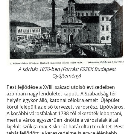
A kórház 1870-ben (Forrás: FSZEK Budapest
Gyűjtemény)
Pest fejlődése a XVIII. század utolsó évtizedeiben
azonban nagy lendületet kapott. A Szabadság tér
helyén egykor álló, katonai célokra emelt Újépület
körül felépült az első tervezett városrész, Lipótváros.
A korábbi városfalakat 1788-tól elkezdték lebontani,
mert a város egyszerűen kinőtte a városfalak által
kijelölt szűk (a mai Kiskörút határolta) területet. Pest
tehát fejlődött, a kereskedelme is egyre élénkebb