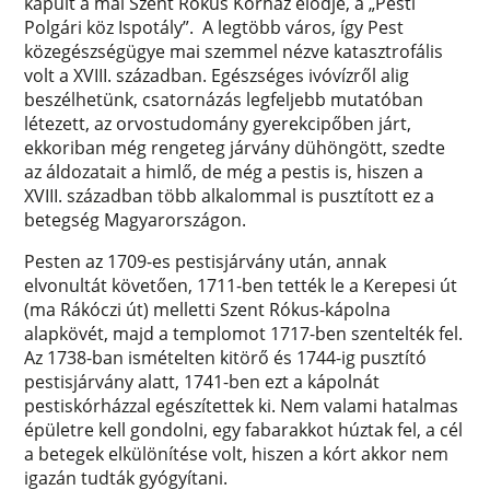
kapuit a mai Szent Rókus Kórház elődje, a „Pesti
Polgári köz Ispotály”. A legtöbb város, így Pest
közegészségügye mai szemmel nézve katasztrofális
volt a XVIII. században. Egészséges ivóvízről alig
beszélhetünk, csatornázás legfeljebb mutatóban
létezett, az orvostudomány gyerekcipőben járt,
ekkoriban még rengeteg járvány dühöngött, szedte
az áldozatait a himlő, de még a pestis is, hiszen a
XVIII. században több alkalommal is pusztított ez a
betegség Magyarországon.
Pesten az 1709-es pestisjárvány után, annak
elvonultát követően, 1711-ben tették le a Kerepesi út
(ma Rákóczi út) melletti Szent Rókus-kápolna
alapkövét, majd a templomot 1717-ben szentelték fel.
Az 1738-ban ismételten kitörő és 1744-ig pusztító
pestisjárvány alatt, 1741-ben ezt a kápolnát
pestiskórházzal egészítettek ki. Nem valami hatalmas
épületre kell gondolni, egy fabarakkot húztak fel, a cél
a betegek elkülönítése volt, hiszen a kórt akkor nem
igazán tudták gyógyítani.