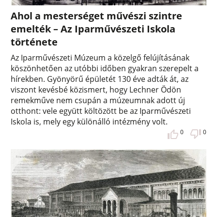
Ahol a mesterséget művészi szintre
emelték – Az Iparművészeti Iskola
története
Az Iparművészeti Múzeum a közelgő felújításának
köszönhetően az utóbbi időben gyakran szerepelt a
hírekben. Gyönyörű épületét 130 éve adták át, az
viszont kevésbé közismert, hogy Lechner Ödön
remekműve nem csupán a múzeumnak adott új
otthont: vele együtt költözött be az Iparművészeti
Iskola is, mely egy különálló intézmény volt.
0
0