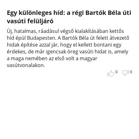
Egy különleges híd: a régi Bartók Béla úti
vasúti felüljáró
Új, hatalmas, ráadásul végső kialakításában kettős
híd épül Budapesten. A Bartók Béla út felett átvezető
hidak építése azzal jár, hogy el kellett bontani egy
érdekes, de már igencsak öreg vasúti hidat is, amely
a maga nemében az első volt a magyar
vasútvonalakon.
0
0