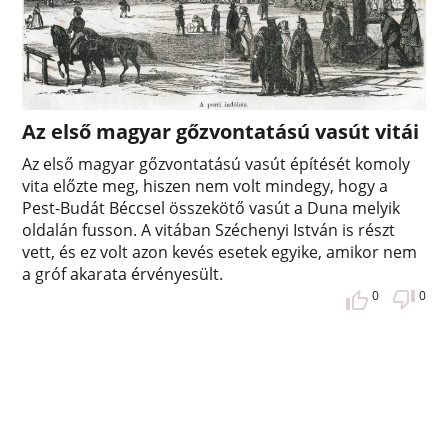
Az első magyar gőzvontatású vasút vitái
Az első magyar gőzvontatású vasút építését komoly
vita előzte meg, hiszen nem volt mindegy, hogy a
Pest-Budát Béccsel összekötő vasút a Duna melyik
oldalán fusson. A vitában Széchenyi István is részt
vett, és ez volt azon kevés esetek egyike, amikor nem
a gróf akarata érvényesült.
0
0