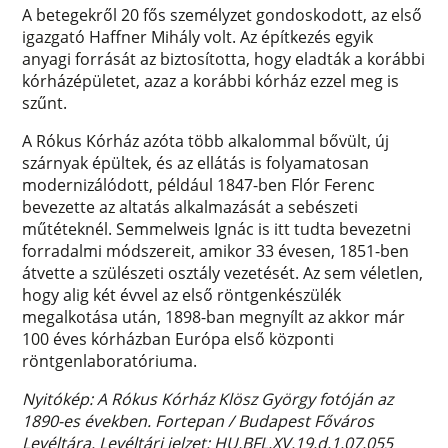
A betegekről 20 fős személyzet gondoskodott, az első
igazgató Haffner Mihály volt. Az építkezés egyik
anyagi forrását az biztosította, hogy eladták a korábbi
kórházépületet, azaz a korábbi kórház ezzel meg is
szűnt.
A Rókus Kórház azóta több alkalommal bővült, új
szárnyak épültek, és az ellátás is folyamatosan
modernizálódott, például 1847-ben Flór Ferenc
bevezette az altatás alkalmazását a sebészeti
műtéteknél. Semmelweis Ignác is itt tudta bevezetni
forradalmi módszereit, amikor 33 évesen, 1851-ben
átvette a szülészeti osztály vezetését. Az sem véletlen,
hogy alig két évvel az első röntgenkészülék
megalkotása után, 1898-ban megnyílt az akkor már
100 éves kórházban Európa első központi
röntgenlaboratóriuma.
Nyitókép: A Rókus Kórház Klösz György fotóján az
1890-es években. Fortepan / Budapest Főváros
Levéltára. Levéltári jelzet: HU.BFL.XV.19.d.1.07.055