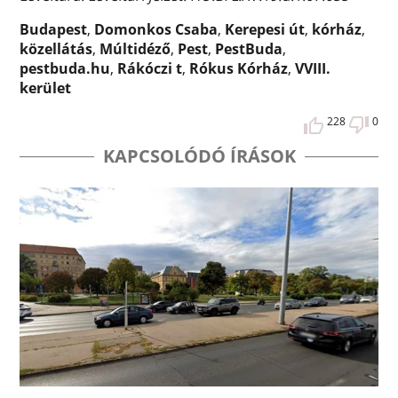
Budapest
,
Domonkos Csaba
,
Kerepesi út
,
kórház
,
közellátás
,
Múltidéző
,
Pest
,
PestBuda
,
pestbuda.hu
,
Rákóczi t
,
Rókus Kórház
,
VVIII.
kerület
228
0
KAPCSOLÓDÓ ÍRÁSOK