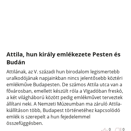
Attila, hun király emlékezete Pesten és
Budán
Attilának, az V. századi hun birodalom legismertebb
uralkodójának napjainkban nincs jelentősebb köztéri
emlékműve Budapesten. De számos Attila utca van a
fővárosban, emellett készült róla a VIgadóban freskó,
a két világháború között pedig emlékművet terveztek
állítani neki. A Nemzeti Múzeumban ma záruló Attila-
kiállításon több, Budapest történetéhez kapcsolódó
emlék is szerepelt a hun fejedelemmel
összefüggésben.
0
0