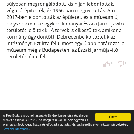
súlyosan megrongálódott, kis híján lebontották,
végül átépítették, és 1966-ban megnyitották. Ám
2017-ben elbontották az épületet, és a múzeum új
helyszíneként az egykori kőbányai Északi Járműjavító
területét jelölték ki. A tervek is elkészültek, amikor a
kormány úgy döntött: Debrecenbe költöztetik az
intézményt. Ezt írta felül most egy újabb határozat: a
múzeum mégis Budapesten, az Északi Járműjavító
területén épül fel.
0
0
A PestBuda a jobb felhasználói élmény biztosítása érdekében
Értem
sütiket használ. A PestBuda látogatásával Ön beleegyezik az
ilyen adatfájlok fogadásába és elfogadja az adat- és sütikezelésre vonatkozó irányelveket.
További információk