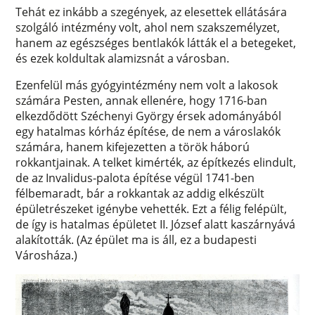
Tehát ez inkább a szegények, az elesettek ellátására
szolgáló intézmény volt, ahol nem szakszemélyzet,
hanem az egészséges bentlakók látták el a betegeket,
és ezek koldultak alamizsnát a városban.
Ezenfelül más gyógyintézmény nem volt a lakosok
számára Pesten, annak ellenére, hogy 1716-ban
elkezdődött Széchenyi György érsek adományából
egy hatalmas kórház építése, de nem a városlakók
számára, hanem kifejezetten a török háború
rokkantjainak. A telket kimérték, az építkezés elindult,
de az Invalidus-palota építése végül 1741-ben
félbemaradt, bár a rokkantak az addig elkészült
épületrészeket igénybe vehették. Ezt a félig felépült,
de így is hatalmas épületet II. József alatt kaszárnyává
alakították. (Az épület ma is áll, ez a budapesti
Városháza.)