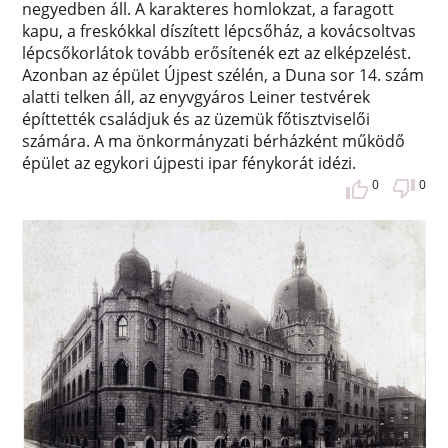
negyedben áll. A karakteres homlokzat, a faragott
kapu, a freskókkal díszített lépcsőház, a kovácsoltvas
lépcsőkorlátok tovább erősítenék ezt az elképzelést.
Azonban az épület Újpest szélén, a Duna sor 14. szám
alatti telken áll, az enyvgyáros Leiner testvérek
építtették családjuk és az üzemük főtisztviselői
számára. A ma önkormányzati bérházként működő
épület az egykori újpesti ipar fénykorát idézi.
0
0