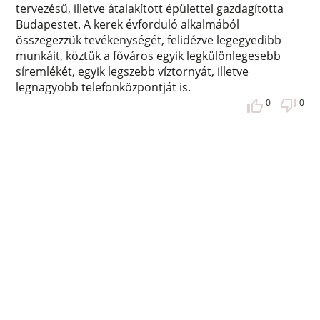
tervezésű, illetve átalakított épülettel gazdagította
Budapestet. A kerek évforduló alkalmából
összegezzük tevékenységét, felidézve legegyedibb
munkáit, köztük a főváros egyik legkülönlegesebb
síremlékét, egyik legszebb víztornyát, illetve
legnagyobb telefonközpontját is.
0
0