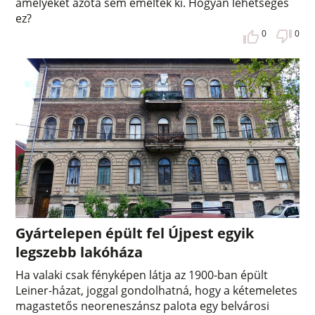
amelyeket azóta sem emeltek ki. Hogyan lehetséges
ez?
0
0
Gyártelepen épült fel Újpest egyik
legszebb lakóháza
Ha valaki csak fényképen látja az 1900-ban épült
Leiner-házat, joggal gondolhatná, hogy a kétemeletes
magastetős neoreneszánsz palota egy belvárosi