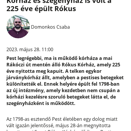
Kórház és szegényház is volt a
225 éve épült Rókus
Domonkos Csaba
2023. május 28. 11:00
Pest legrégebbi, ma is működő kórháza a mai
Rákóczi út mentén álló Rókus Kórház, amely 225
éve nyitotta meg kapuit. A telken egykor
járványkórház állt, amelyben a pestises betegeket
különítették el. Ennek helyére épült fel 1798-ban
az új intézmény, amely kezdetben nem csupán a
kórházi kezelésre szoruló betegeket látta el, de
szegényházként is működött.
Az 1798-as esztendő Pest életében egy dolog miatt
vált igazán jelentőssé, május 28-án megnyitotta