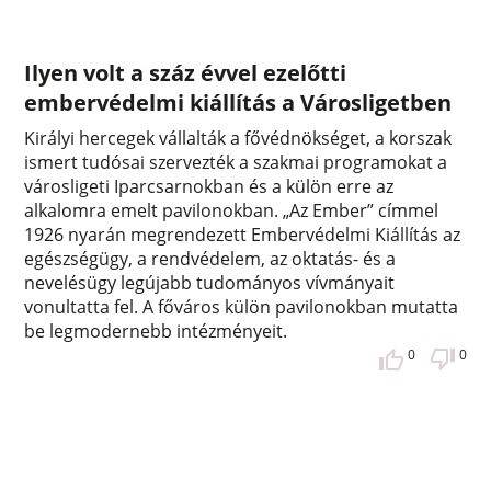
Ilyen volt a száz évvel ezelőtti
embervédelmi kiállítás a Városligetben
Királyi hercegek vállalták a fővédnökséget, a korszak
ismert tudósai szervezték a szakmai programokat a
városligeti Iparcsarnokban és a külön erre az
alkalomra emelt pavilonokban. „Az Ember” címmel
1926 nyarán megrendezett Embervédelmi Kiállítás az
egészségügy, a rendvédelem, az oktatás- és a
nevelésügy legújabb tudományos vívmányait
vonultatta fel. A főváros külön pavilonokban mutatta
be legmodernebb intézményeit.
0
0