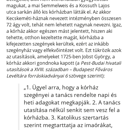
magukat, a mai Semmelweis és a Kossuth Lajos
utca sarkán álló kis kórházban látták el. Az akkor
Kecskeméti-háznak nevezett intézményben összesen
72 ágy volt, tehát nem lehetett nagynak nevezni. Igaz,
a kórház akkor egészen mást jelentett, hiszen aki
tehette, otthon kezeltette magát, kórházba a
kifejezetten szegények kerültek, ezért az inkább
szegényház vagy elfekvőintézet volt. Ezt tükrözik azok
az utasítások, amelyeket 1725-ben Jobst György, a
kórház akkori gondnoka kapott (a
Pest-Budai hivatali
utasítások a XVIII. században – Budapest Főváros
Levéltára forráskiadványai 6
szövege szerint):
„1. Ügyel arra, hogy a kórház
szegényei a tanács rendelte napi és
heti adagokat megkapják. 2. A tanács
utasítása nélkül senkit sem vesz fel a
kórházba. 3. Katolikus szertartás
szerint megtarttatja az imaórákat,