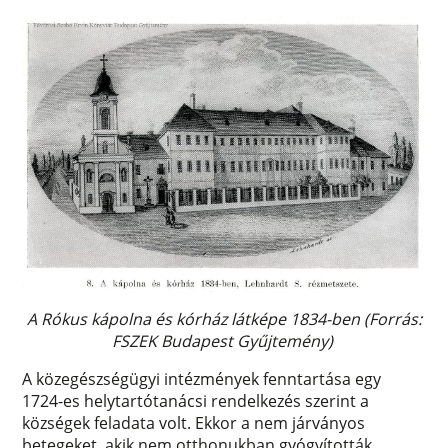
A Rókus kápolna és kórház látképe 1834-ben (Forrás:
FSZEK Budapest Gyűjtemény)
A közegészségügyi intézmények fenntartása egy
1724-es helytartótanácsi rendelkezés szerint a
községek feladata volt. Ekkor a nem járványos
betegeket, akik nem otthonukban gyógyították