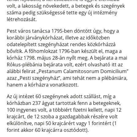
volt, a lakosság növekedett, a betegek és szegények
száma pedig szükségessé tette egy új intézmény
létrehozását.
Pest város tanácsa 1795-ben döntött úgy, hogy a
korábbi járványkórházat, illetve az időközben
odatelepített szegényházat rendes közkórházzá
bővítik. A főhomlokzat 1796-ban készült el, maga a
kórház 1798. május 28-án nyílt meg. A bejárata a mai
Rókus-plébánia bejárata volt, ezért olvasható itt az
alábbi felirat „Pestanum Calamitosorum Domicilium”
azaz „Pesti szegényház”, ami tehát nem a plébániára,
hanem a kórházra vonatkozott.
Az új intézet 60 szegénynek adott szállást, míg a
kórházban 237 ágyat tartottak fenn a betegeknek,
100 ingyenes volt, a többiért fizetni kellett, napi 12
krajcárt, de 12 szoba a gazdagabbak részére volt
elkülönítve, napi 50 krajcárért vagy 1 forintért (1
forint akkor 60 krajcárra osztódott).