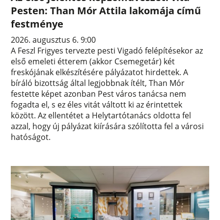
Pesten: Than Mór Attila lakomája című
festménye
2026. augusztus 6. 9:00
A Feszl Frigyes tervezte pesti Vigadó felépítésekor az
első emeleti étterem (akkor Csemegetár) két
freskójának elkészítésére pályázatot hirdettek. A
bíráló bizottság által legjobbnak ítélt, Than Mór
festette képet azonban Pest város tanácsa nem
fogadta el, s ez éles vitát váltott ki az érintettek
között. Az ellentétet a Helytartótanács oldotta fel
azzal, hogy új pályázat kiírására szólította fel a városi
hatóságot.