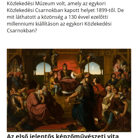
Közlekedési Múzeum volt, amely az egykori
Közlekedési Csarnokban kapott helyet 1899-től. De
mit láthatott a közönség a 130 évvel ezelőtti
millenniumi kiállításon az egykori Közlekedési
Csarnokban?
Az első jelentős képzőművészeti vita