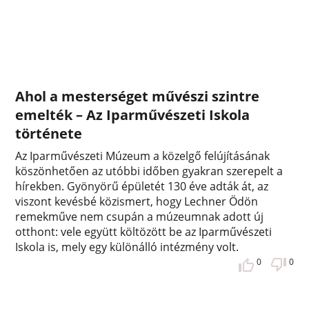
Ahol a mesterséget művészi szintre
emelték – Az Iparművészeti Iskola
története
Az Iparművészeti Múzeum a közelgő felújításának
köszönhetően az utóbbi időben gyakran szerepelt a
hírekben. Gyönyörű épületét 130 éve adták át, az
viszont kevésbé közismert, hogy Lechner Ödön
remekműve nem csupán a múzeumnak adott új
otthont: vele együtt költözött be az Iparművészeti
Iskola is, mely egy különálló intézmény volt.
0
0