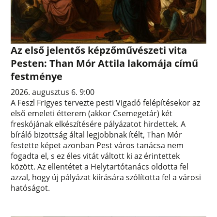
Az első jelentős képzőművészeti vita
Pesten: Than Mór Attila lakomája című
festménye
2026. augusztus 6. 9:00
A Feszl Frigyes tervezte pesti Vigadó felépítésekor az
első emeleti étterem (akkor Csemegetár) két
freskójának elkészítésére pályázatot hirdettek. A
bíráló bizottság által legjobbnak ítélt, Than Mór
festette képet azonban Pest város tanácsa nem
fogadta el, s ez éles vitát váltott ki az érintettek
között. Az ellentétet a Helytartótanács oldotta fel
azzal, hogy új pályázat kiírására szólította fel a városi
hatóságot.