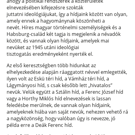
ahogy a politikai rendszerek a közterületek
elnevezésében kifejezésre szokták
juttatni ideológiájukat, így a hídjaink között van olyan,
amely ennek a hagyománynak köszönheti a
nevét. Híres magyar történelmi személyiségek és a
Habsburg-család két tagja is megjelenik a névadók
között, és vannak olyan hídjaink, amelyek mai
nevüket az 1945 utáni ideológiai
tisztogatás eredményeként nyerték el.
Az első keresztségben több hidunkat az
elhelyezkedése alapján ráaggatott névvel emlegették,
ilyen volt az Eskü téri híd, a Vámház téri híd, a
Lágymányosi híd, s csak később lett „hivatalos”
nevük. Velük együtt a Sztálin híd, a Ferenc József híd
vagy a Horthy Miklós híd elnevezések is lassan
feledésbe merülnek, de vannak olyan hídjaink,
amelyeknek hiába van saját nevük, nehezen vehető rá
a nagyközönség, hogy valóban úgy is nevezze, jó
példa erre a Deák Ferenc híd.