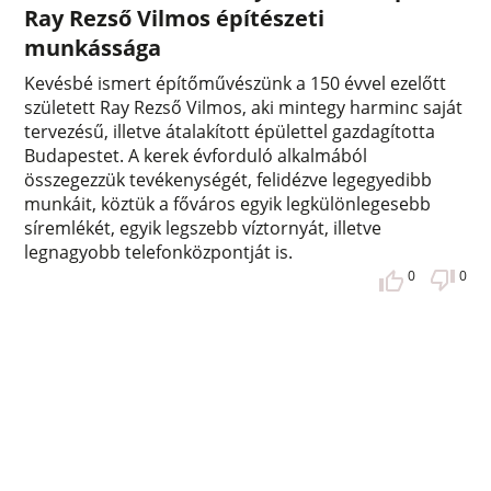
Ray Rezső Vilmos építészeti
munkássága
Kevésbé ismert építőművészünk a 150 évvel ezelőtt
született Ray Rezső Vilmos, aki mintegy harminc saját
tervezésű, illetve átalakított épülettel gazdagította
Budapestet. A kerek évforduló alkalmából
összegezzük tevékenységét, felidézve legegyedibb
munkáit, köztük a főváros egyik legkülönlegesebb
síremlékét, egyik legszebb víztornyát, illetve
legnagyobb telefonközpontját is.
0
0