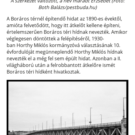
A szerkezet változott, a név maradt Erzsébet (Fotó:
Both Balázs/pestbuda.hu)
A Boráros térnél építendő hidat az 1890-es évektől,
amióta felvetődött, hogy itt átkelőt kellene építeni,
értelemszerűen Boráros téri hídnak nevezték. Amikor
véglegesen döntöttek a felépítéséről, 1930-
ban Horthy Miklós kormányzóvá választásának 10.
évfordulóját megünneplendő Horthy Miklós hídnak
nevezték el a még fel sem épült hidat. Azonban a II.
világháború után a felrobbantott átkelőre ismét
Boráros téri hídként hivatkoztak.