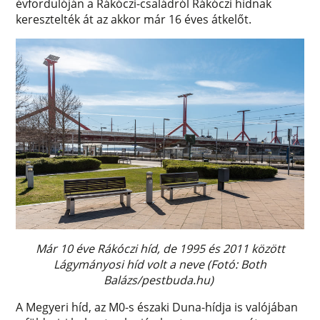
évfordulóján a Rákóczi-családról Rákóczi hídnak
keresztelték át az akkor már 16 éves átkelőt.
Már 10 éve Rákóczi híd, de 1995 és 2011 között
Lágymányosi híd volt a neve (Fotó: Both
Balázs/pestbuda.hu)
A Megyeri híd, az M0-s északi Duna-hídja is valójában