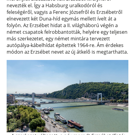
nevezték el. Így a Habsburg uralkodóról és
feleségéről, vagyis a Ferenc Józsefről és Erzsébetről
elnevezett két Duna-híd egymás mellett ívelt át a
folyón. Az Erzsébet hidat a II. világháború végén a
német csapatok felrobbantották, helyére egy teljesen
más szerkezetet, egy német mintára tervezett
autópálya-kábelhídat építettek 1964-re. Ám érdekes
módon az Erzsébet nevet az új átkelő is megtarthatta.