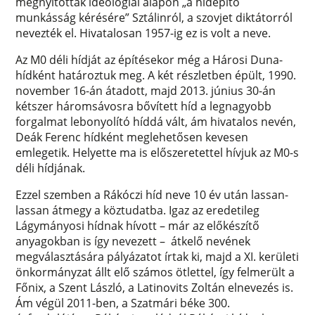
megnyitották ideológiai alapon „a hídépítő
munkásság kérésére” Sztálinról, a szovjet diktátorról
nevezték el. Hivatalosan 1957-ig ez is volt a neve.
Az M0 déli hídját az építésekor még a Hárosi Duna-
hídként határoztuk meg. A két részletben épült, 1990.
november 16-án átadott, majd 2013. június 30-án
kétszer háromsávosra bővített híd a legnagyobb
forgalmat lebonyolító híddá vált, ám hivatalos nevén,
Deák Ferenc hídként meglehetősen kevesen
emlegetik. Helyette ma is előszeretettel hívjuk az M0-s
déli hídjának.
Ezzel szemben a Rákóczi híd neve 10 év után lassan-
lassan átmegy a köztudatba. Igaz az eredetileg
Lágymányosi hídnak hívott – már az előkészítő
anyagokban is így nevezett – átkelő nevének
megválasztására pályázatot írtak ki, majd a XI. kerületi
önkormányzat állt elő számos ötlettel, így felmerült a
Főnix, a Szent László, a Latinovits Zoltán elnevezés is.
Ám végül 2011-ben, a Szatmári béke 300.