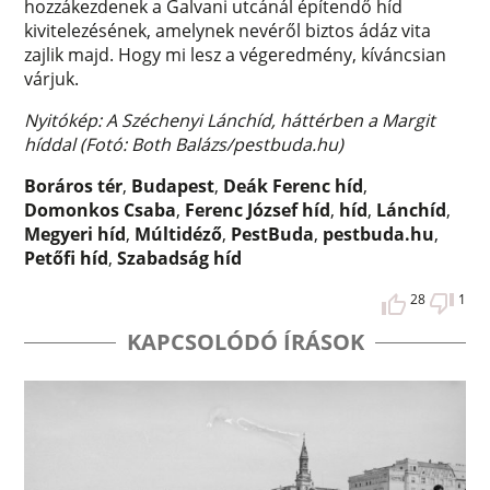
hozzákezdenek a Galvani utcánál építendő híd
kivitelezésének, amelynek nevéről biztos ádáz vita
zajlik majd. Hogy mi lesz a végeredmény, kíváncsian
várjuk.
Nyitókép: A Széchenyi Lánchíd, háttérben a Margit
híddal (Fotó: Both Balázs/pestbuda.hu)
Boráros tér
,
Budapest
,
Deák Ferenc híd
,
Domonkos Csaba
,
Ferenc József híd
,
híd
,
Lánchíd
,
Megyeri híd
,
Múltidéző
,
PestBuda
,
pestbuda.hu
,
Petőfi híd
,
Szabadság híd
28
1
KAPCSOLÓDÓ ÍRÁSOK