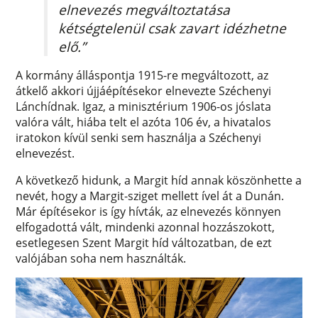
elnevezés megváltoztatása
kétségtelenül csak zavart idézhetne
elő.”
A kormány álláspontja 1915-re megváltozott, az
átkelő akkori újjáépítésekor elnevezte Széchenyi
Lánchídnak. Igaz, a minisztérium 1906-os jóslata
valóra vált, hiába telt el azóta 106 év, a hivatalos
iratokon kívül senki sem használja a Széchenyi
elnevezést.
A következő hidunk, a Margit híd annak köszönhette a
nevét, hogy a Margit-sziget mellett ível át a Dunán.
Már építésekor is így hívták, az elnevezés könnyen
elfogadottá vált, mindenki azonnal hozzászokott,
esetlegesen Szent Margit híd változatban, de ezt
valójában soha nem használták.