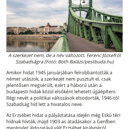
A szerkezet nem, de a név változott, Ferenc Józsefről
Szabadságra (Fotó: Both Balázs/pestbuda.hu)
Amikor hidat 1945 januárjában felrobbantották a
német utászok, a szerkezet nem pusztult el, csak
jelentősen megsérült, ezért a háború után a
budapesti hidak közül elsőként lehetett újjáépíteni.
Régi nevét a politikai változások elsodorták, 1946-tól
Szabadság híd lett a hivatalos neve.
Az Erzsébet hidat a pályáztatása idején még Eskü téri
hídnak hívták, majd 1903-as átadásakor a Genfben
merénylet áldozatává vált Erzsébet királynéról