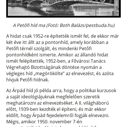
A Petőfi híd ma (Fotó: Both Balázs/pestbuda.hu)
A hidat csak 1952-re építették ismét fel, de ekkor már
két éve itt állt az a pontonhíd, amely korábban a
Petőfi térnél szolgált, és mindenki Petőfi
pontonhídként ismerte. Amikor az állandó hidat
ismét felépítették, 1952-ben, a Fővárosi Tanács
Végrehajtó Bizottságának döntése nyomán a
végleges híd „megörökölte” az elnevezést, és azóta
hívjuk Petőfi hídnak.
Az Árpád híd jó példa arra, hogy a politikai kurzusok
a saját ideológiájuknak megfelelően szeretik
meghatározni az elnevezéséket. A II. világháború
előtt, 1939-ben kezdték el építeni, és már ekkor
eldőlt, hogy Árpád fejedelemről fogják elnevezni.
Mégis, amikor 1950. november 7-én