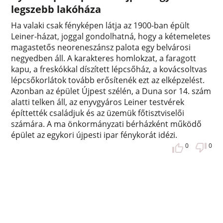
legszebb lakóháza
Ha valaki csak fényképen látja az 1900-ban épült
Leiner-házat, joggal gondolhatná, hogy a kétemeletes
magastetős neoreneszánsz palota egy belvárosi
negyedben áll. A karakteres homlokzat, a faragott
kapu, a freskókkal díszített lépcsőház, a kovácsoltvas
lépcsőkorlátok tovább erősítenék ezt az elképzelést.
Azonban az épület Újpest szélén, a Duna sor 14. szám
alatti telken áll, az enyvgyáros Leiner testvérek
építtették családjuk és az üzemük főtisztviselői
számára. A ma önkormányzati bérházként működő
épület az egykori újpesti ipar fénykorát idézi.
0
0