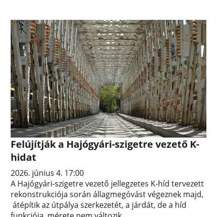
Felújítják a Hajógyári-szigetre vezető K-
hidat
2026. június 4. 17:00
A Hajógyári-szigetre vezető jellegzetes K-híd tervezett
rekonstrukciója során állagmegóvást végeznek majd,
átépítik az útpálya szerkezetét, a járdát, de a híd
funkciója, mérete nem változik.