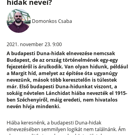
hidak nevei?
Domonkos Csaba
2021. november 23. 9:00
A budapesti Duna-hidak elnevezése nemcsak
Budapest, de az ország történelmének egy-egy
fejezetéről is árulkodik. Van olyan hidunk, például
a Margit híd, amelyet az építése óta ugyanúgy
nevezünk, mások több keresztelőn is túlestek
már. Első budapesti Duna-hidunkat viszont, a
sokáig névtelen Lánchidat hiába nevezték el 1915-
ben Széchenyiről, máig eredeti, nem hivatalos
nevén hívja mindenki.
Hiába keresnénk, a budapesti Duna-hidak
elnevezésében semmilyen logikát nem találnánk. Ám