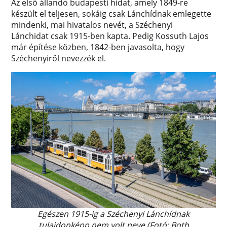
Az első állandó budapesti hidat, amely 1849-re
készült el teljesen, sokáig csak Lánchídnak emlegette
mindenki, mai hivatalos nevét, a Széchenyi
Lánchidat csak 1915-ben kapta. Pedig Kossuth Lajos
már építése közben, 1842-ben javasolta, hogy
Széchenyiről nevezzék el.
Egészen 1915-ig a Széchenyi Lánchídnak
tulajdonképp nem volt neve (Fotó: Both