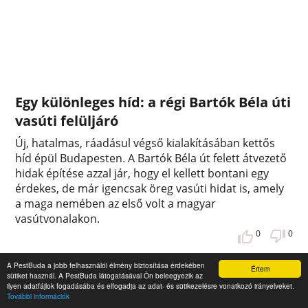
Egy különleges híd: a régi Bartók Béla úti
vasúti felüljáró
Új, hatalmas, ráadásul végső kialakításában kettős
híd épül Budapesten. A Bartók Béla út felett átvezető
hidak építése azzal jár, hogy el kellett bontani egy
érdekes, de már igencsak öreg vasúti hidat is, amely
a maga nemében az első volt a magyar
vasútvonalakon.
0
0
A PestBuda a jobb felhasználói élmény biztosítása érdekében
Értem
sütiket használ. A PestBuda látogatásával Ön beleegyezik az
ilyen adatfájlok fogadásába és elfogadja az adat- és sütikezelésre vonatkozó irányelveket.
További információk