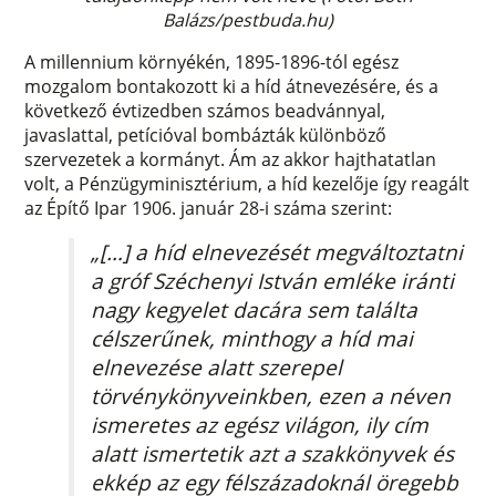
Balázs/pestbuda.hu)
A millennium környékén, 1895-1896-tól egész
mozgalom bontakozott ki a híd átnevezésére, és a
következő évtizedben számos beadvánnyal,
javaslattal, petícióval bombázták különböző
szervezetek a kormányt. Ám az akkor hajthatatlan
volt, a Pénzügyminisztérium, a híd kezelője így reagált
az Építő Ipar 1906. január 28-i száma szerint:
„[…] a híd elnevezését megváltoztatni
a gróf Széchenyi István emléke iránti
nagy kegyelet dacára sem találta
célszerűnek, minthogy a híd mai
elnevezése alatt szerepel
törvénykönyveinkben, ezen a néven
ismeretes az egész világon, ily cím
alatt ismertetik azt a szakkönyvek és
ekkép az egy félszázadoknál öregebb