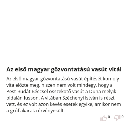
Az első magyar gőzvontatású vasút vitái
Az első magyar gőzvontatású vasút építését komoly
vita előzte meg, hiszen nem volt mindegy, hogy a
Pest-Budát Béccsel összekötő vasút a Duna melyik
oldalán fusson. A vitában Széchenyi István is részt
vett, és ez volt azon kevés esetek egyike, amikor nem
a gróf akarata érvényesült.
0
0