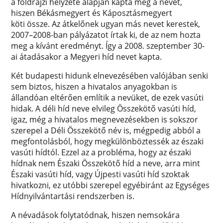
a földrajzi helyzete alapján kapta meg a nevét,
hiszen Békásmegyert és Káposztásmegyert
köti össze. Az átkelőnek ugyan más nevet kerestek,
2007–2008-ban pályázatot írtak ki, de az nem hozta
meg a kívánt eredményt. Így a 2008. szeptember 30-
ai átadásakor a Megyeri híd nevet kapta.
Két budapesti hidunk elnevezésében valójában senki
sem biztos, hiszen a hivatalos anyagokban is
állandóan eltérően említik a nevüket, de ezek vasúti
hidak. A déli híd neve elvileg Összekötő vasúti híd,
igaz, még a hivatalos megnevezésekben is sokszor
szerepel a Déli Összekötő név is, mégpedig abból a
megfontolásból, hogy megkülönböztessék az északi
vasúti hídtól. Ezzel az a probléma, hogy az északi
hídnak nem Északi Összekötő híd a neve, arra mint
Északi vasúti híd, vagy Újpesti vasúti híd szoktak
hivatkozni, ez utóbbi szerepel egyébiránt az Egységes
Hídnyilvántartási rendszerben is.
A névadások folytatódnak, hiszen nemsokára