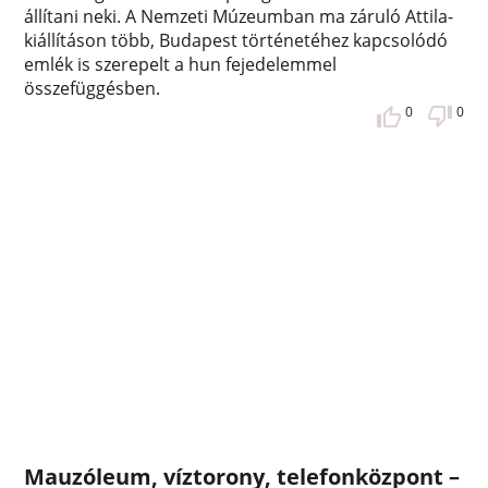
állítani neki. A Nemzeti Múzeumban ma záruló Attila-
kiállításon több, Budapest történetéhez kapcsolódó
emlék is szerepelt a hun fejedelemmel
összefüggésben.
0
0
Mauzóleum, víztorony, telefonközpont –