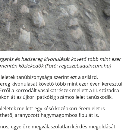
gazgatás és hadsereg kivonulását követő több mint ezer
mentén közlekedők​ (Fotó: regeszet.aquincum.hu)
leletek tanúbizonysága szerint ezt a szilárd,
ereg kivonulását követő több mint ezer éven keresztül
ől a korrodált vasalkatrészek mellett a III. századra
on át az újkori patkókig számos lelet tanúskodik.
leletek mellett egy késő középkori éremlelet is
köthető, aranyozott hagymagombos fibulát is.
ámos, egyelőre megválaszolatlan kérdés megoldását