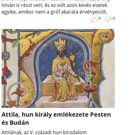
István is részt vett, és ez volt azon kevés esetek
egyike, amikor nem a gróf akarata érvényesült.
0
0
Attila, hun király emlékezete Pesten
és Budán
Attilának, az V. századi hun birodalom