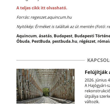
A teljes cikk itt olvasható.
Forrás: regeszet.aquincum.hu
Nyitókép: Érméket is találtak az út mentén (Fotó: 
Aquincum
,
ásatás
,
Budapest
,
Budapesti Történ
Óbuda
,
PestBuda
,
pestbuda.hu
,
régészet
,
római
KAPCSOL
Felújítják
2026. június 4
A Hajógyári-sz
rekonstrukció
útpálya szerk
változik.