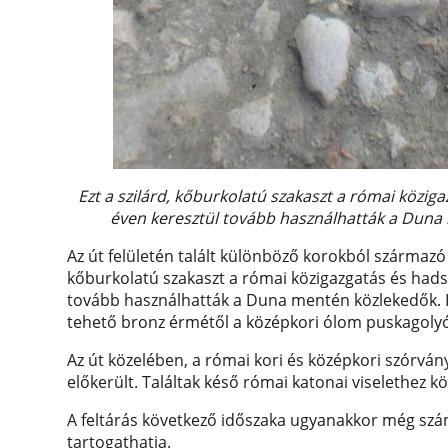
Ezt a szilárd, kőburkolatú szakaszt a római közi
éven keresztül tovább használhatták a Duna 
Az út felületén talált különböző korokból származó 
kőburkolatú szakaszt a római közigazgatás és hads
tovább használhatták a Duna mentén közlekedők. Err
tehető bronz érmétől a középkori ólom puskagolyók
Az út közelében, a római kori és középkori szórvány
előkerült. Találtak késő római katonai viselethez 
A feltárás következő időszaka ugyanakkor még sz
tartogathatja.