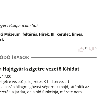
regeszet.aquincum.hu)
eti Múzeum
,
feltárás
,
Hírek
,
III. kerület
,
limes
,
ak
11
0
ÓDÓ ÍRÁSOK
 a Hajógyári-szigetre vezető K-hidat
. 17:00
igetre vezető jellegzetes K-híd tervezett
ja során állagmegóvást végeznek majd, átépítik az
ezetét, a járdát, de a híd funkciója, mérete nem