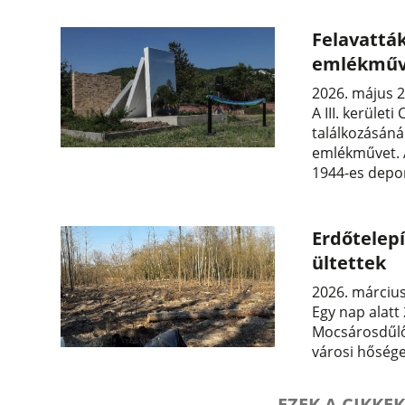
Felavattá
emlékműv
2026. május 2
A III. kerület
találkozásáná
emlékművet. A
1944-es depor
Erdőtelep
ültettek
2026. március
Egy nap alatt
Mocsárosdűlőn
városi hősége
EZEK A CIKKEK