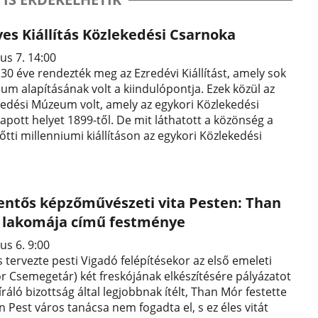
es Kiállítás Közlekedési Csarnoka
us 7. 14:00
0 éve rendezték meg az Ezredévi Kiállítást, amely sok
m alapításának volt a kiindulópontja. Ezek közül az
kedési Múzeum volt, amely az egykori Közlekedési
pott helyet 1899-től. De mit láthatott a közönség a
őtti millenniumi kiállításon az egykori Közlekedési
lentős képzőművészeti vita Pesten: Than
a lakomája című festménye
us 6. 9:00
s tervezte pesti Vigadó felépítésekor az első emeleti
r Csemegetár) két freskójának elkészítésére pályázatot
íráló bizottság által legjobbnak ítélt, Than Mór festette
 Pest város tanácsa nem fogadta el, s ez éles vitát