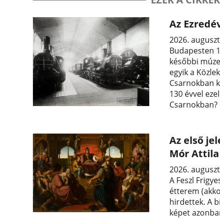
Az Ezredév
2026. auguszt
Budapesten 13
későbbi múzeu
egyik a Közle
Csarnokban ka
130 évvel ezel
Csarnokban?
Az első je
Mór Attil
2026. auguszt
A Feszl Frigye
étterem (akko
hirdettek. A b
képet azonban