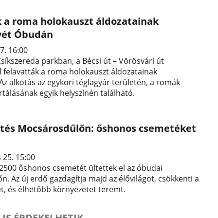
k a roma holokauszt áldozatainak
ét Óbudán
7. 16:00
i Csíkszereda parkban, a Bécsi út – Vörösvári út
l felavatták a roma holokauszt áldozatainak
z alkotás az egykori téglagyár területén, a romák
tálásának egyik helyszínén található.
ítés Mocsárosdűlőn: őshonos csemetéket
 25. 15:00
 2500 őshonos csemetét ültettek el az óbudai
. Az új erdő gazdagítja majd az élővilágot, csökkenti a
t, és élhetőbb környezetet teremt.
 IS ÉRDEKELHETIK