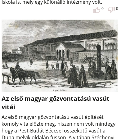
Iskola is, mely egy különálló intézmény volt.
0
0
Az első magyar gőzvontatású vasút
vitái
Az első magyar gőzvontatású vasút építését
komoly vita előzte meg, hiszen nem volt mindegy,
hogy a Pest-Budát Béccsel összekötő vasút a
Duna melyik oldalán fusson. A vitában Széchenyi