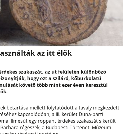
asználták az itt élők
érdekes szakaszát, az út felületén különböző
izonyítják, hogy ezt a szilárd, kőburkolatú
nulását követő több mint ezer éven keresztül
ők.
ek betartása mellett folytatódott a tavaly megkezdett
téséhez kapcsolódóan, a III. kerület Duna-parti
ómai limesút egy roppant érdekes szakaszát sikerült
u Barbara régészek, a Budapesti Történeti Múzeum