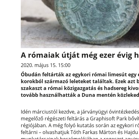
A rómaiak útját még ezer évig h
2020. május 15. 15:00
Óbudán feltárták az egykori római limesút egy 
korokból származó leleteket találtak. Ezek azt b
szakaszt a római közigazgatás és hadsereg kivo
tovább használhatták a Duna mentén közleked
Idén márciustól kezdve, a járványügyi óvintézkedés
megelőző régészeti feltárás a Graphisoft Park bőví
régiójában. A még folyó kutatás során az egykori r
feltárni – olvashatjuk Tóth Farkas Márton és Hajd