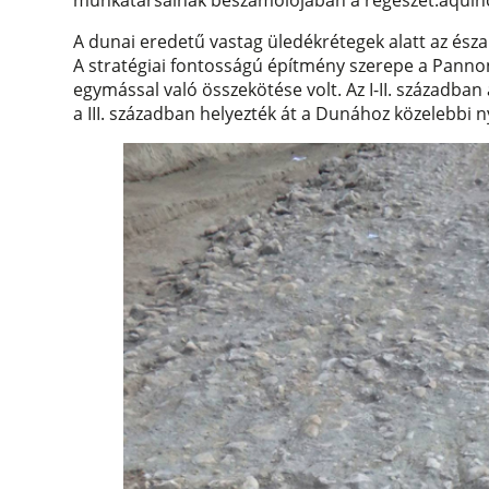
munkatársainak beszámolójában a regeszet.aquinc
A dunai eredetű vastag üledékrétegek alatt az észak-
A stratégiai fontosságú építmény szerepe a Pannon
egymással való összekötése volt. Az I-II. században
a III. században helyezték át a Dunához közelebbi