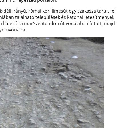
um.hu régészeti portálon.
déli irányú, római kori limesút egy szakasza tárult fel.
iában található települések és katonai létesítmények
 a limesút a mai Szentendrei út vonalában futott, majd
 nyomvonalra.