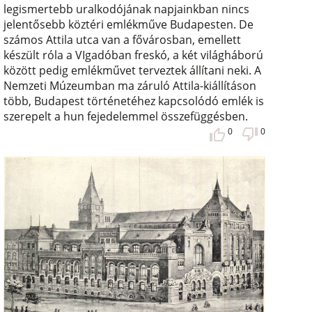
legismertebb uralkodójának napjainkban nincs
jelentősebb köztéri emlékműve Budapesten. De
számos Attila utca van a fővárosban, emellett
készült róla a VIgadóban freskó, a két világháború
között pedig emlékművet terveztek állítani neki. A
Nemzeti Múzeumban ma záruló Attila-kiállításon
több, Budapest történetéhez kapcsolódó emlék is
szerepelt a hun fejedelemmel összefüggésben.
0
0