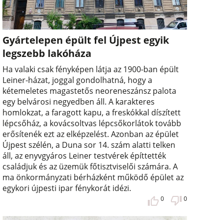
Gyártelepen épült fel Újpest egyik
legszebb lakóháza
Ha valaki csak fényképen látja az 1900-ban épült
Leiner-házat, joggal gondolhatná, hogy a
kétemeletes magastetős neoreneszánsz palota
egy belvárosi negyedben áll. A karakteres
homlokzat, a faragott kapu, a freskókkal díszített
lépcsőház, a kovácsoltvas lépcsőkorlátok tovább
erősítenék ezt az elképzelést. Azonban az épület
Újpest szélén, a Duna sor 14. szám alatti telken
áll, az enyvgyáros Leiner testvérek építtették
családjuk és az üzemük főtisztviselői számára. A
ma önkormányzati bérházként működő épület az
egykori újpesti ipar fénykorát idézi.
0
0